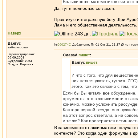
Большинство математиков считают 
Да, тут я полностью согласен.
_________________
Практикую интегральную йогу Шри Ауроб
Лама и его общественная деятельность.
Наверх
Вантус
№
590274
Добавлено: Пт 01 Окт 21, 21:27 (5 лет тому
заблокирован
Зарегистрирован:
СлаваА
пишет
:
09.09.2008
Суждений: 7953
Вантус
пишет
:
Откуда: Воронеж
И что с того, что для веществен
них нельзя указать, гуглить ZF
этого. Как это связано с тем, ч
Если бы Вы читали все обсуждение, т
аргументы, что в зависимости от ак
конечно, можно усложнить рассужден
Кантора верной всегда, она нужна/н
на этот вопрос ответили, а на совс
и те же? Как проверяется истинност
В зависимости от аксиоматики получаютс
контексте? Это когда одни формулы в др