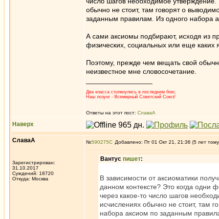
число шагов необходимое утверждение. 
обычно не стоит, там говорят о выводи
заданным правилам. Из одного набора ак
А сами аксиомы подбирают, исходя из пр
физических, социальных или еще каких 
Поэтому, прежде чем вещать свой обычны
неизвестное мне словосочетание.
_________________
Два класса столкнулись в последнем бою;
Наш лозунг - Всемирный Советский Союз!
Ответы на этот пост:
СлаваА
Наверх
СлаваА
№
590275
Добавлено: Пт 01 Окт 21, 21:36 (5 лет тому
Вантус
пишет
:
Зарегистрирован:
31.10.2017
Суждений: 18720
В зависимости от аксиоматики получа
Откуда: Москва
данном контексте? Это когда одни 
через какое-то число шагов необход
исчислениях обычно не стоит, там 
набора аксиом по заданным правилам