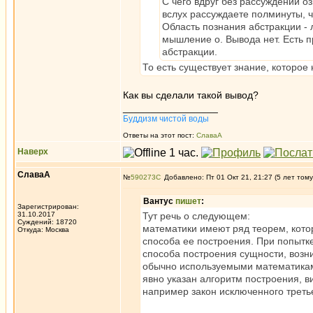
С чего вдруг без рассуждений оз
вслух рассуждаете полминуты, ч
Область познания абстракции - л
мышление о. Вывода нет. Есть 
абстракции.
То есть существует знание, которое
Как вы сделали такой вывод?
_________________
Буддизм чистой воды
Ответы на этот пост:
СлаваА
Наверх
СлаваА
№
590273
Добавлено: Пт 01 Окт 21, 21:27 (5 лет тому
Вантус
пишет
:
Зарегистрирован:
31.10.2017
Тут речь о следующем:
Суждений: 18720
математики имеют ряд теорем, кото
Откуда: Москва
способа ее построения. При попытке
способа построения сущности, возн
обычно используемыми математиками
явно указан алгоритм построения, 
например закон исключенного треть