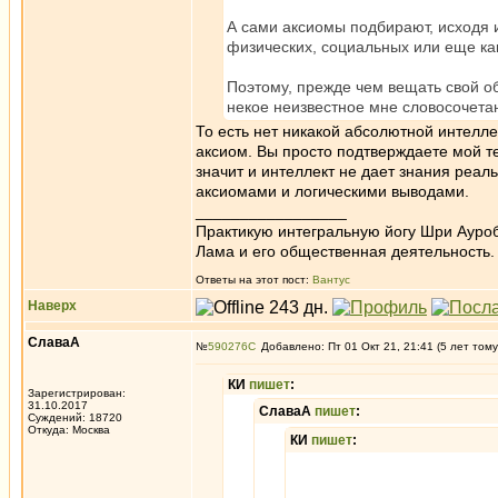
А сами аксиомы подбирают, исходя и
физических, социальных или еще ка
Поэтому, прежде чем вещать свой об
некое неизвестное мне словосочета
То есть нет никакой абсолютной интелле
аксиом. Вы просто подтверждаете мой те
значит и интеллект не дает знания реаль
аксиомами и логическими выводами.
_________________
Практикую интегральную йогу Шри Ауроб
Лама и его общественная деятельность.
Ответы на этот пост:
Вантус
Наверх
СлаваА
№
590276
Добавлено: Пт 01 Окт 21, 21:41 (5 лет тому
КИ
пишет
:
Зарегистрирован:
31.10.2017
СлаваА
пишет
:
Суждений: 18720
Откуда: Москва
КИ
пишет
: