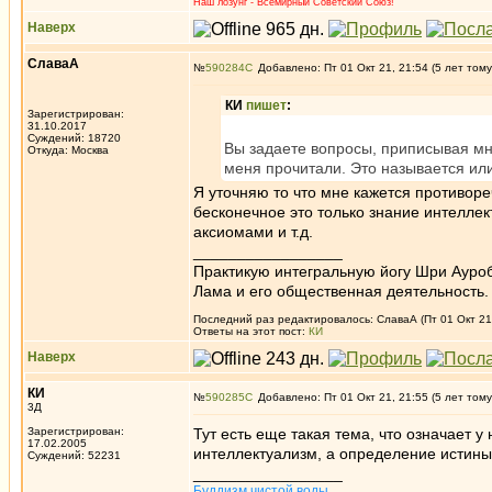
Наш лозунг - Всемирный Советский Союз!
Наверх
СлаваА
№
590284
Добавлено: Пт 01 Окт 21, 21:54 (5 лет тому
КИ
пишет
:
Зарегистрирован:
31.10.2017
Суждений: 18720
Вы задаете вопросы, приписывая мне
Откуда: Москва
меня прочитали. Это называется или
Я уточняю то что мне кажется противор
бесконечное это только знание интеллек
аксиомами и т.д.
_________________
Практикую интегральную йогу Шри Ауроб
Лама и его общественная деятельность.
Последний раз редактировалось: СлаваА (Пт 01 Окт 21,
Ответы на этот пост:
КИ
Наверх
КИ
№
590285
Добавлено: Пт 01 Окт 21, 21:55 (5 лет тому
3Д
Зарегистрирован:
Тут есть еще такая тема, что означает 
17.02.2005
интеллектуализм, а определение истины 
Суждений: 52231
_________________
Буддизм чистой воды