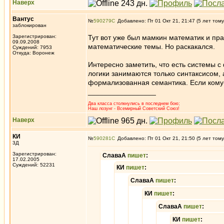
Наверх
Вантус
№
590279
Добавлено: Пт 01 Окт 21, 21:47 (5 лет тому
заблокирован
Зарегистрирован:
Тут вот уже был мамкин математик и пра
09.09.2008
математические темы. Но раскакался.
Суждений: 7953
Откуда: Воронеж
Интересно заметить, что есть системы с
логики занимаются только синтаксисом, 
формализованная семантика. Если кому-
_________________
Два класса столкнулись в последнем бою;
Наш лозунг - Всемирный Советский Союз!
Наверх
КИ
№
590281
Добавлено: Пт 01 Окт 21, 21:50 (5 лет тому
3Д
Зарегистрирован:
СлаваА
пишет
:
17.02.2005
Суждений: 52231
КИ
пишет
:
СлаваА
пишет
:
КИ
пишет
:
СлаваА
пишет
:
КИ
пишет
: