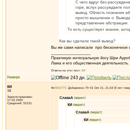
С чего вдруг без рассуждени
горе, вслух рассуждаете по
вывод. Область познания абс
просто мышление о. Вывода 
представление абстракции.
То есть существует знание, кот
Как вы сделали такой вывод?
Вы же сами написали про бесконечное с
_________________
Практикую интегральную йогу Шри Ауроб
Лама и его общественная деятельность.
Ответы на этот пост:
КИ
Наверх
КИ
№
590277
Добавлено: Пт 01 Окт 21, 21:43 (5 лет тому
3Д
Зарегистрирован:
СлаваА
пишет
:
17.02.2005
Суждений: 52231
КИ
пишет
:
СлаваА
пишет
:
КИ
пишет
: