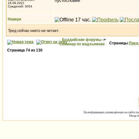
пустословие
16.09.2021
Суждений: 3054
Наверх
Тред сейчас никто не читает.
Буддийские форумы
->
Страницы
Пред
Семинар по мадхьямаке
Страница
74
из
130
За информацию, размещённую на сайте пол
Мощь пх