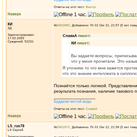
Ответы на этот пост:
Вантус
Наверх
КИ
№
590286
Добавлено: Пт 01 Окт 21, 21:57 (5 лет тому
3Д
Зарегистрирован:
СлаваА
пишет
:
17.02.2005
Суждений: 52231
КИ
пишет
:
Вы задаете вопросы, приписыва
что у меня прочитали. Это назы
Я уточняю то что мне кажется прот
что это знание интеллекта в силлоги
Познаётся только логикой. Представлени
результата познания, наличие такового 
_________________
Буддизм чистой воды
Ответы на этот пост:
СлаваА
Наверх
LS_rus78
№
590287
Добавлено: Пт 01 Окт 21, 21:59 (5 лет тому
LS Сергей
Зарегистрирован: