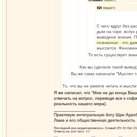
СлаваА
пишет
:
КИ
пишет
:
С чего вдруг без ра
дым на горе, вслух
выводное знание. П
познанное - это да
мыслится. Феномен,
То есть существует зна
Как вы сделали такой вывод
Вы же сами написали "Мыслят т
То, что вы не умеете читать и мысли
Я же написал, что "Мне не до конца Ваш
отвечать на вопрос, переводя все к софи
реальность нашего мира).
_________________
Практикую интегральную йогу Шри Ауроб
Лама и его общественная деятельность.
Последний раз редактировалось: СлаваА (Пт 01 Окт 21,
Ответы на этот пост:
КИ