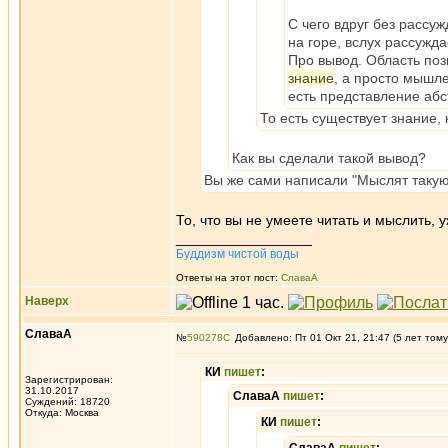
С чего вдруг без рассуж
на горе, вслух рассужд
Про вывод. Область поз
знание
, а просто мышле
есть представление абс
То есть существует знание,
Как вы сделали такой вывод?
Вы же сами написали "Мыслят такую
То, что вы не умеете читать и мыслить, 
_________________
Буддизм чистой воды
Ответы на этот пост:
СлаваА
Наверх
СлаваА
№
590278
Добавлено: Пт 01 Окт 21, 21:47 (5 лет тому
КИ
пишет
:
Зарегистрирован:
31.10.2017
СлаваА
пишет
:
Суждений: 18720
Откуда: Москва
КИ
пишет
: