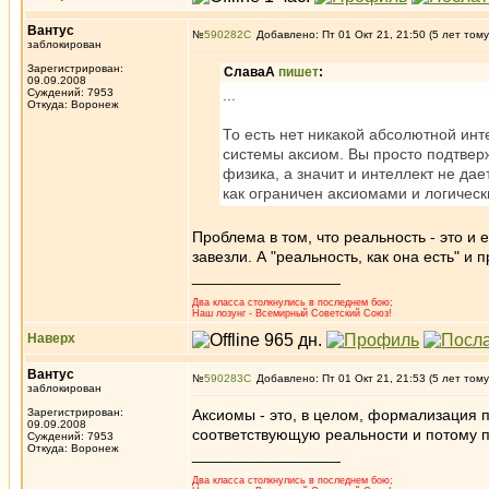
Вантус
№
590282
Добавлено: Пт 01 Окт 21, 21:50 (5 лет тому
заблокирован
Зарегистрирован:
СлаваА
пишет
:
09.09.2008
Суждений: 7953
...
Откуда: Воронеж
То есть нет никакой абсолютной инт
системы аксиом. Вы просто подтверж
физика, а значит и интеллект не дае
как ограничен аксиомами и логичес
Проблема в том, что реальность - это и
завезли. А "реальность, как она есть" и
_________________
Два класса столкнулись в последнем бою;
Наш лозунг - Всемирный Советский Союз!
Наверх
Вантус
№
590283
Добавлено: Пт 01 Окт 21, 21:53 (5 лет тому
заблокирован
Зарегистрирован:
Аксиомы - это, в целом, формализация п
09.09.2008
соответствующую реальности и потому п
Суждений: 7953
Откуда: Воронеж
_________________
Два класса столкнулись в последнем бою;