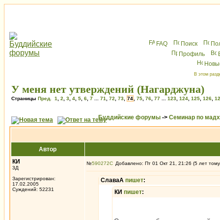
FAQ
Поиск
По
Профиль
Новы
В этом разд
У меня нет утверждений (Нагарджуна)
Страницы
Пред.
1
,
2
,
3
,
4
,
5
,
6
,
7
...
71
,
72
,
73
,
74
,
75
,
76
,
77
...
123
,
124
,
125
,
126
,
1
Буддийские форумы
->
Семинар по мад
Автор
КИ
№
590272
Добавлено: Пт 01 Окт 21, 21:26 (5 лет тому
3Д
Зарегистрирован:
СлаваА
пишет
:
17.02.2005
Суждений: 52231
КИ
пишет
: