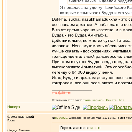
видится неким "идеалом буддиз
Я попалась на удочку Палийского Ка
которые испытывает Будда и его уч
Dukkha, sukha, nasukhamadukkha - это са
осознаваем архатом. А наблюдать и осоз
В то же время хорошо известно, и в мах
Будда - это Будда Амитабха.
Действительно, во многих суттах Готама
человека. Невозмутимость обеспечиваетс
лучше сказать - восхождениях, учитыва
трансцендентальных/трансперсональных 
При этом в суттах Будда всегда предста
высокоразвитой эмпатией. Эта способно
легенду о 84 000 видах учения.
Итак, Будде и архатам доступен весь сп
контролем, все они осознаются и поэтом
_________________
нео-буддист
Ответы на этот пост:
фома шальной
,
Рената Скот
Наверх
фома шальной
№
572002
Добавлено: Пт 26 Мар 21, 12:41 (5 лет том
Гость
Горсть листьев
пишет
:
Откуда: Samara