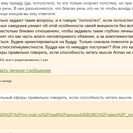
ему правду (да, потолстел), то это только огорчит толстяка, но пр
 речь. В них разъясняется, что благая речь это не то чтобы всегда 
онце концов вы ему ответите.
о задают такие вопросы, и я говорю "потолстел", если потолстел, 
ых самураев узнают об этой особенности своей внешности без всяк
 настолько близких отношениях, чтобы задавать такие глубоко личн
нят это как часть моего неповторимого обаяния, а за комплиментам
ться. Будем ориентироваться на Будду. Только сначала помогите ра
стности/неуместности, Будда как-то немудро поступает? Или это 
ры правильно говорить, если способность читать мысли Аллах не
42), всего редактировалось 1 раз
у назад)
льный сферы правильно говорить, если способность читать мысли
p%3A%2F%2Fmy.mail.ru%2Fmail%2Ftamara16081961%2Fvideo%2F_myv