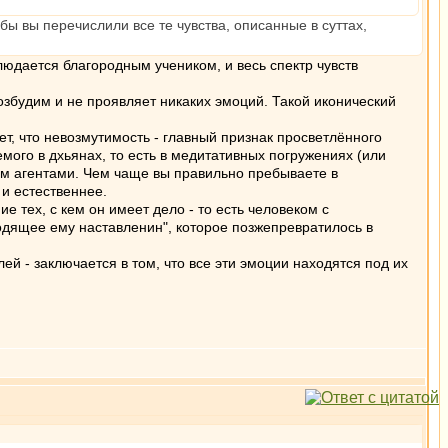
ы вы перечислили все те чувства, описанные в суттах,
блюдается благородным учеником, и весь спектр чувств
возбудим и не проявляет никаких эмоций. Такой иконический
ет, что невозмутимость - главный признак просветлённого
мого в дхьянах, то есть в медитативных погружениях (или
им агентами. Чем чаще вы правильно пребываете в
и естественнее.
 тех, с кем он имеет дело - то есть человеком с
одящее ему наставленин", которое позжепревратилось в
ей - заключается в том, что все эти эмоции находятся под их