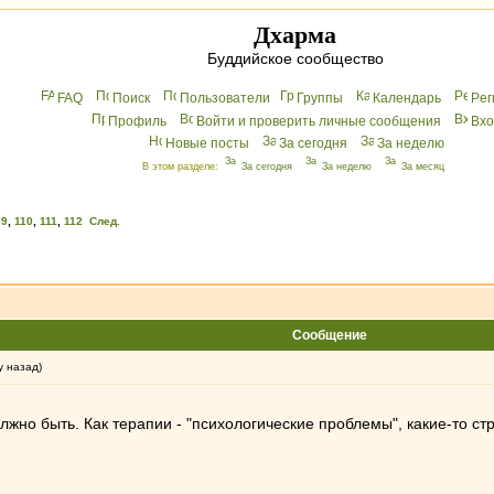
Дхарма
Буддийское сообщество
FAQ
Поиск
Пользователи
Группы
Календарь
Peг
Профиль
Войти и проверить личные сообщения
Вхo
Новые посты
За сегодня
За неделю
В этом разделе:
За сегодня
За неделю
За месяц
09
,
110
,
111
,
112
След.
Сообщение
у назад)
олжно быть. Как терапии - "психологические проблемы", какие-то 