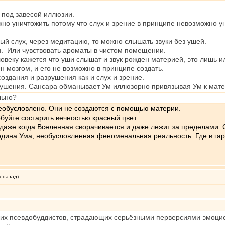
о под завесой иллюзии.
но уничтожить потому что слух и зрение в принципе невозможно у
ый слух, через медитацию, то можно слышать звуки без ушей.
и. Или чувствовать ароматы в чистом помещении.
еловеку кажется что уши слышат и звук рожден материей, это лишь 
н мозгом, и его не возможно в принципе создать.
здания и разрушения как и слух и зрение.
рушения. Сансара обманывает Ум иллюзорно привязывая Ум к матер
льно?
еобусловлено. Они не создаются с помощью материи.
буйте состарить вечностью красный цвет.
 даже когда Вселенная сворачивается и даже лежит за пределами
ина Ума, необусловленная феноменальная реальность. Где в гарм
у назад)
еких псевдобуддистов, страдающих серьёзными перверсиями эмоцио