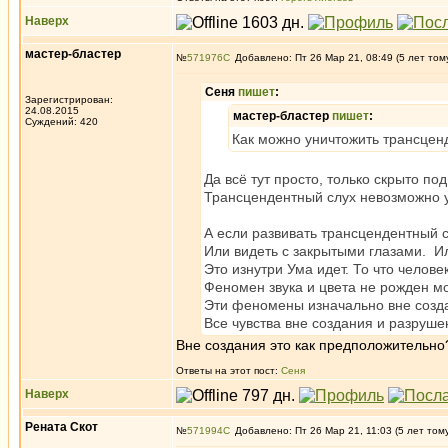
Наверх
мастер-бластер
№
571976
Добавлено: Пт 26 Мар 21, 08:49 (5 лет том
Сеня
пишет
:
Зарегистрирован:
24.08.2015
мастер-бластер
пишет
:
Суждений: 420
Как можно уничтожить трансценд
Да всё тут просто, только скрыто по
Трансцендентный слух невозможно у
А если развивать трансцендентный с
Или видеть с закрытыми глазами. И
Это изнутри Ума идет. То что челов
Феномен звука и цвета не рожден мо
Эти феномены изначально вне созда
Все чувства вне создания и разруше
Вне создания это как предположительно
Ответы на этот пост:
Сеня
Наверх
Рената Скот
№
571994
Добавлено: Пт 26 Мар 21, 11:03 (5 лет том