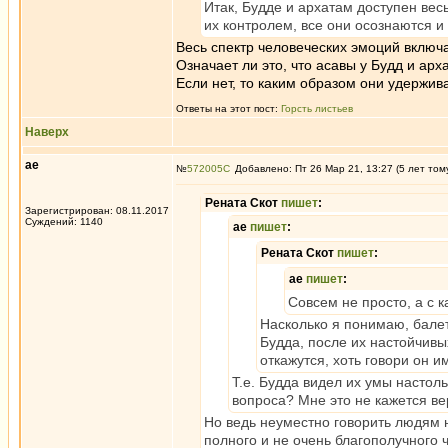
Итак, Будде и архатам доступен вес
их контролем, все они осознаются и
Весь спектр человеческих эмоций включа
Означает ли это, что асавы у Будд и арх
Если нет, то каким образом они удержива
Ответы на этот пост:
Горсть листьев
Наверх
ae
№
572005
Добавлено: Пт 26 Мар 21, 13:27 (5 лет том
Рената Скот
пишет
:
Зарегистрирован: 08.11.2017
Суждений: 1140
ae
пишет
:
Рената Скот
пишет
:
ae
пишет
:
Совсем не просто, а с 
Насколько я понимаю, балет
Будда, после их настойчивы
откажутся, хоть говори он им
Т.е. Будда видел их умы настоль
вопроса? Мне это не кажется ве
Но ведь неуместно говорить людям н
полного и не очень благополучного ч