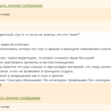
у назад)
ентный слух и т.п если не знаешь что это такое?
д завесой иллюзии.
ничтожить потому что слух и зрение в принципе невозможно уничт
лух, через медитацию, то можно слышать звуки без ушей.
ли чувствовать ароматы в чистом помещении.
еку кажется что уши слышат и звук рожден материей, это лишь иллю
згом, и его не возможно в принципе создать.
ния и разрушения как и слух и зрение.
ния. Сансара обманывает Ум иллюзорно привязывая Ум к материи. 
?
у назад)