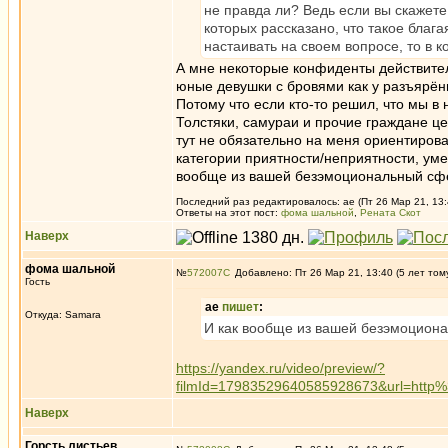
не правда ли? Ведь если вы скажете 
которых рассказано, что такое благая
настаивать на своем вопросе, то в к
А мне некоторые конфиденты действительн
юные девушки с бровями как у разъярённ
Потому что если кто-то решил, что мы в
Толстяки, самураи и прочие граждане це
тут не обязательно на меня ориентирова
категории приятности/неприятности, уме
вообще из вашей безэмоциональный сфе
Последний раз редактировалось: ae (Пт 26 Мар 21, 13:
Ответы на этот пост:
фома шальной
,
Рената Скот
Наверх
фома шальной
№
572007
Добавлено: Пт 26 Мар 21, 13:40 (5 лет том
Гость
ae
пишет
:
Откуда: Samara
И как вообще из вашей безэмоциона
https://yandex.ru/video/preview/?
filmId=17983529640585928673&url=htt
Наверх
Горсть листьев