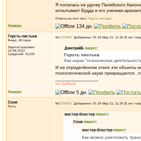
Я попалась на удочку Палийского Канона
испытывает Будда и его ученики-арахан
Ответы на этот пост:
Горсть листьев
Наверх
Горсть листьев
№
571996
Добавлено: Пт 26 Мар 21, 11:34 (5 лет том
Фикус, Историк
Зарегистрирован:
ДмитрийБ
пишет
:
10.09.2010
Суждений: 31235
Горсть листьев
Как науки "психическая деятельност
И на определённом этапе эти объекты ис
психологической науки прекращается...
_________________
нео-буддист
Наверх
Сеня
№
571997
Добавлено: Пт 26 Мар 21, 11:35 (5 лет том
Гость
мастер-бластер
пишет
:
Сеня
пишет
:
мастер-бластер
пишет
:
Как можно уничтожить транс