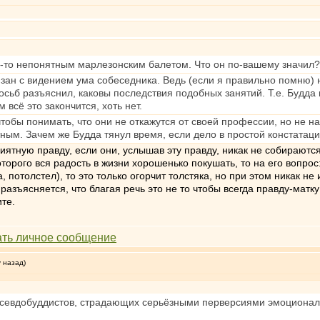
м-то непонятным марлезонским балетом. Что он по-вашему значил?
зан с видением ума собеседника. Ведь (если я правильно помню) н
осьб разъяснил, каковы последствия подобных занятий. Т.е. Будда
м всё это закончится, хоть нет.
чтобы понимать, что они не откажутся от своей профессии, но не на
ным. Зачем же Будда тянул время, если дело в простой констатац
ятную правду, если они, услышав эту правду, никак не собираются
оторого вся радость в жизни хорошенько покушать, то на его вопрос:
, потолстел), то это только огорчит толстяка, но при этом никак не
 разъясняется, что благая речь это не то чтобы всегда правду-матку
ите.
у назад)
 псевдобуддистов, страдающих серьёзными перверсиями эмоциональ