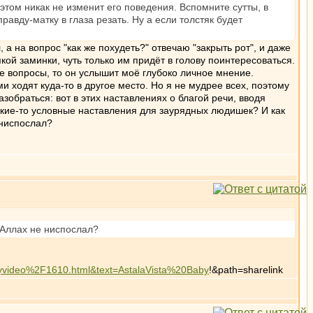
и этом никак не изменит его поведения. Вспомните сутты, в
правду-матку в глаза резать. Ну а если толстяк будет
а на вопрос "как же похудеть?" отвечаю "закрыть рот", и даже
ой заминки, чуть только им придёт в голову поинтересоваться.
ые вопросы, то он услышит моё глубоко личное мнение.
и ходят куда-то в другое место. Но я не мудрее всех, поэтому
зобраться: вот в этих наставлениях о благой речи, вводя
какие-то условные наставления для заурядных людишек? И как
 ниспослал?
 Аллах не ниспослал?
ideo%2F1610.html&text=AstalaVista%20Baby
!&path=sharelink