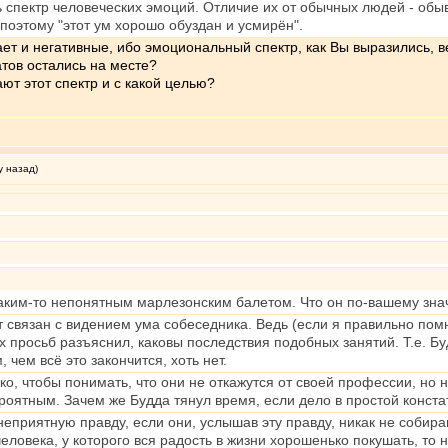
ь спектр человеческих эмоций. Отличие их от обычных людей - обыв
 поэтому "этот ум хорошо обуздан и усмирён".
ет и негативные, ибо эмоциональный спектр, как Вы выразились, в
атов остались на месте?
ют этот спектр и с какой целью?
у назад)
каким-то непонятным марлезонским балетом. Что он по-вашему зна
 связан с видением ума собеседника. Ведь (если я правильно помн
х просьб разъяснил, каковы последствия подобных занятий. Т.е. Б
, чем всё это закончится, хоть нет.
ко, чтобы понимать, что они не откажутся от своей профессии, но н
роятным. Зачем же Будда тянул время, если дело в простой конст
еприятную правду, если они, услышав эту правду, никак не собира
еловека, у которого вся радость в жизни хорошенько покушать, то на