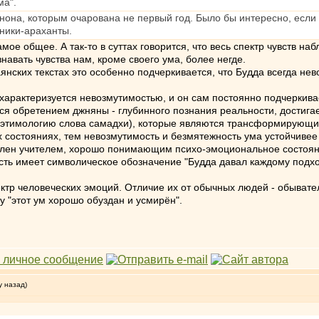
ма".
нона, которым очарована не первый год. Было бы интересно, если б
еники-араханты.
мое общее. А так-то в суттах говорится, что весь спектр чувств на
навать чувства нам, кроме своего ума, более негде.
аянских текстах это особенно подчеркивается, что Будда всегда не
 характеризуется невозмутимостью, и он сам постоянно подчеркива
я обретением джняны - глубинного познания реальности, достигае
я этимологию слова самадхи), которые являются трансформирующ
состояниях, тем невозмутимость и безмятежность ума устойчивее 
влен учителем, хорошо понимающим психо-эмоциональное состояние
сть имеет символическое обозначение "Будда давал каждому подх
ектр человеческих эмоций. Отличие их от обычных людей - обывател
у "этот ум хорошо обуздан и усмирён".
у назад)