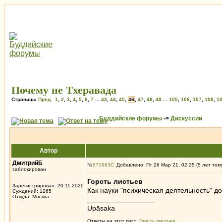
Почему не Тхеравада
Страницы
Пред.
1
,
2
,
3
,
4
,
5
,
6
,
7
...
43
,
44
,
45
,
46
,
47
,
48
,
49
...
105
,
106
,
107
,
108
,
1
Буддийские форумы
->
Дискуссии
Автор
ДмитрийБ
№
571963
Добавлено: Пт 26 Мар 21, 02:25 (5 лет том
заблокирован
Горсть листьев
Зарегистрирован: 20.11.2020
Как науки "психическая деятельность" д
Суждений: 1265
Откуда: Москва
_________________
Upāsaka
Ответы на этот пост:
Горсть листьев