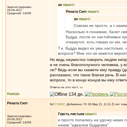
ae
пишет
:
Зарегистрирован:
29.09.2017
Рената Скот
пишет
:
Суждений: 14208
ae
пишет
:
Совсем не просто, а с каки
Насколько я понимаю, балет свя
Будда, после их настойчивых пр
откажутся, хоть говори он им, че
Т.е. Будда видел их умы настолько, 
вопроса? Мне это не кажется вероят
Но ведь неуместно говорить людям непри
и не очень благополучного человека, у к
ли? Ведь если вы скажете ему правду (да
рассказано, что такое благая речь. В них
вопросе, то в конце концов вы ему ответ
Ответы на этот пост:
ae
Наверх
Рената Скот
№
571995
Добавлено: Пт 26 Мар 21, 11:11 (5 лет том
Горсть листьев
пишет
:
Зарегистрирован:
29.09.2017
и просто попались на удочку неких
Суждений: 14208
неким "идеалом буддизма".