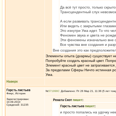
Да всё тут просто, только скрыт
Трансцендентный слух невозмож
А если развивать трансцендентн
Или видеть с закрытыми глазам
Это изнутри Ума идет. То что ч
Феномен звука и цвета не рожде
Эти феномены изначально вне со
Все чувства вне создания и раз
Вне создания это как предположите
Элементы опыта (дхармы) существует н
Попробуйте создать красный цвет. Попро
Элемент красный цвет не затрагивается
За пределами Сферы Ничто истинная род
Ума.
Наверх
Горсть листьев
№
571998
Добавлено: Пт 26 Мар 21, 11:36 (5 лет том
Фикус, Историк
Зарегистрирован:
Рената Скот
пишет
:
10.09.2010
Суждений: 31235
Горсть листьев
пишет
:
и просто попались на удочку н