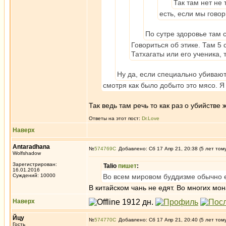
Так там нет не 
есть, если мы говор
По сутре здоровье там с
Говориться об этике. Там 5
Татхагаты или его ученика,
Ну да, если специально убивают
смотря как было добыто это мясо. Я
Так ведь там речь то как раз о убийстве
Ответы на этот пост:
Dr.Love
Наверх
Antaradhana
№
574769
Добавлено: Сб 17 Апр 21, 20:38 (5 лет том
Wolfshadow
Зарегистрирован:
Talio
пишет
:
16.01.2016
Суждений: 10000
Во всем мировом буддизме обычно ед
В китайском чань не едят. Во многих мо
Наверх
Йцу
№
574770
Добавлено: Сб 17 Апр 21, 20:40 (5 лет том
Гость