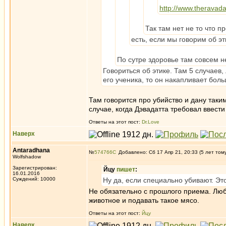
http://www.theravada
Так там нет не то что пр
есть, если мы говорим об эт
По сутре здоровье там совсем не
Говориться об этике. Там 5 случаев
его ученика, то он накапливает боль
Там говорится про убийство и дану таки
случае, когда Дэвадатта требовал ввест
Ответы на этот пост:
Dr.Love
Наверх
Antaradhana
№
574766
Добавлено: Сб 17 Апр 21, 20:33 (5 лет том
Wolfshadow
Зарегистрирован:
Йцу
пишет
:
16.01.2016
Суждений: 10000
Ну да, если специально убивают. Эт
Не обязательно с прошлого приема. Любо
животное и подавать такое мясо.
Ответы на этот пост:
Йцу
Наверх