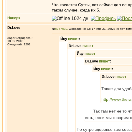
Что касается Сутты, вот сейчас дал ее п
таком случае, когда их 5.
Наверх
Dr.Love
№
574763
Добавлено: Сб 17 Апр 21, 20:28 (5 лет том
Зарегистрирован:
Йцу
пишет
:
19.02.2018
Суждений: 2202
Dr.Love
пишет
:
Йцу
пишет
:
Dr.Love
пишет
:
Йцу
пишет
:
Dr.Love
пишет
:
Также для удоб
http://www.ther
Так там нет не то ч
есть, если мы говорим о
По сутре здоровье там совсе