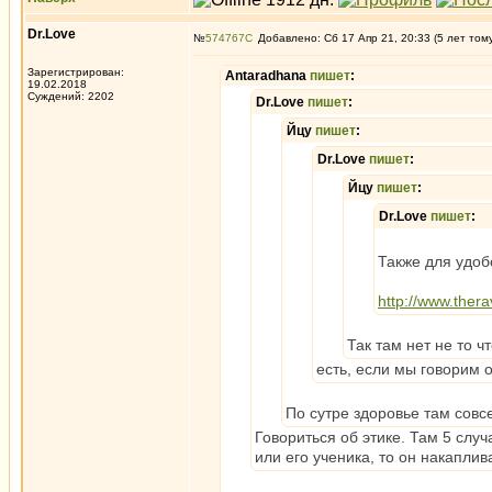
Dr.Love
№
574767
Добавлено: Сб 17 Апр 21, 20:33 (5 лет том
Зарегистрирован:
Antaradhana
пишет
:
19.02.2018
Суждений: 2202
Dr.Love
пишет
:
Йцу
пишет
:
Dr.Love
пишет
:
Йцу
пишет
:
Dr.Love
пишет
:
Также для удоб
http://www.ther
Так там нет не то ч
есть, если мы говорим о
По сутре здоровье там совсе
Говориться об этике. Там 5 слу
или его ученика, то он накаплив