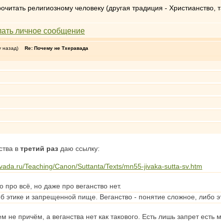
рочитать религиозному человеку (другая традиция - Христианство, 
у назад)
Re: Почему не Тхеравада
ства в
третий раз
даю ссылку:
avada.ru/Teaching/Canon/Suttanta/Texts/mn55-jivaka-sutta-sv.htm
то про всё, но даже про веганство нет.
б этике и запрещенной пище. Веганство - понятие сложное, либо эт
м не причём, а веганства нет как такового. Есть лишь запрет есть 