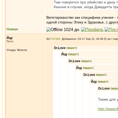
Там говорится про убийство и дану 
Каноне в случае, когда Дэвадатта т
Вегетарианство как специфика учения - т
одной стороны Этику и Здоровье, с друго
Наверх
Йцу
№
574768
Добавлено: Сб 17 Апр 21, 20:36 (5 лет том
Гость
Dr.Love
пишет
:
Откуда: Moscow
Йцу
пишет
:
Dr.Love
пишет
:
Йцу
пишет
:
Dr.Love
пишет
:
Йцу
пишет
:
Dr.Love
пиш
Также для 
http://www.