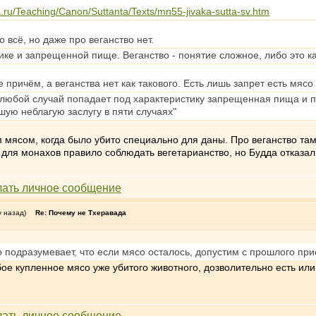
.ru/Teaching/Canon/Suttanta/Texts/mn55-jivaka-sutta-sv.htm
о всё, но даже про веганство нет.
ике и запрещенной пище. Веганство - понятие сложное, либо это как
 причём, а веганства нет как такового. Есть лишь запрет есть мясо
, любой случай попадает под характеристику запрещенная пища и п
шую неблагую заслугу в пяти случаях"
м мясом, когда было убито специально для даны. Про веганство та
и для монахов правило соблюдать вегетарианство, но Будда отказал
у назад)
Re: Почему не Тхеравада
о подразумевает, что если мясо осталось, допустим с прошлого пр
е купленное мясо уже убитого животного, дозволительно есть или 