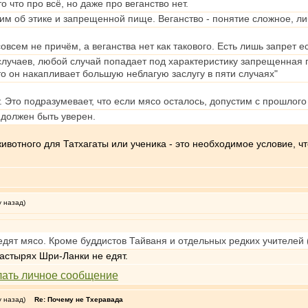
то что про всё, но даже про веганство нет.
им об этике и запрещенной пище. Веганство - понятие сложное, либ
овсем не причём, а веганства нет как такового. Есть лишь запрет е
 случаев, любой случай попадает под характеристику запрещенная 
 то он накапливает большую неблагую заслугу в пяти случаях"
. Это подразумевает, что если мясо осталось, допустим с прошлог
 должен быть уверен.
 животного для Татхагаты или ученика - это необходимое условие, 
у назад)
ят мясо. Кроме буддистов Тайваня и отдельных редких учителей (
настырях Шри-Ланки не едят.
у назад)
Re: Почему не Тхеравада