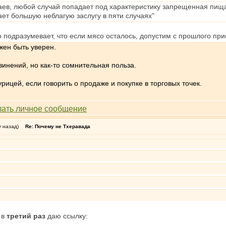
чаев, любой случай попадает под характеристику запрещенная пища
ает большую неблагую заслугу в пяти случаях"
о подразумевает, что если мясо осталось, допустим с прошлого пр
жен быть уверен.
винений, но как-то сомнительная польза.
рицей, если говорить о продаже и покупке в торговых точек.
у назад)
Re: Почему не Тхеравада
 в
третий раз
даю ссылку: