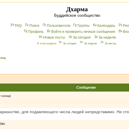
Дхарма
Буддийское сообщество
FAQ
Поиск
Пользователи
Группы
Календарь
Peг
Профиль
Войти и проверить личные сообщения
Вхo
Новые посты
За сегодня
За неделю
В этом разделе:
За сегодня
За неделю
За месяц
лед.
Сообщение
у назад)
арианство, для подавляющего числа людей непредставимо. Не стоит
ры.