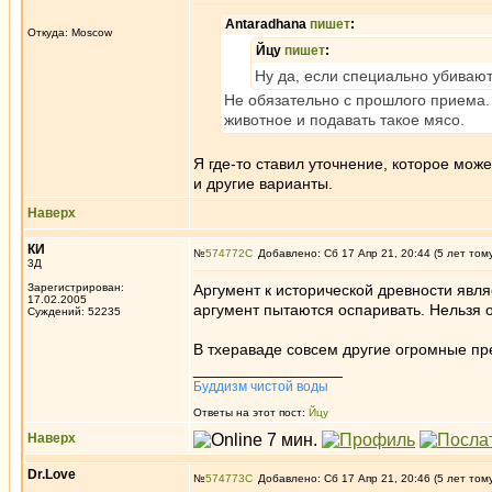
Antaradhana
пишет
:
Откуда: Moscow
Йцу
пишет
:
Ну да, если специально убивают
Не обязательно с прошлого приема. 
животное и подавать такое мясо.
Я где-то ставил уточнение, которое може
и другие варианты.
Наверх
КИ
№
574772
Добавлено: Сб 17 Апр 21, 20:44 (5 лет том
3Д
Зарегистрирован:
Аргумент к исторической древности явля
17.02.2005
аргумент пытаются оспаривать. Нельзя оп
Суждений: 52235
В тхераваде совсем другие огромные пре
_________________
Буддизм чистой воды
Ответы на этот пост:
Йцу
Наверх
Dr.Love
№
574773
Добавлено: Сб 17 Апр 21, 20:46 (5 лет том