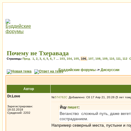
Почему не Тхеравада
Страницы
Пред.
1
,
2
,
3
,
4
,
5
,
6
,
7
...
103
,
104
,
105
,
106
,
107
,
108
,
109
,
110
,
111
,
112
С
Буддийские форумы
->
Дискуссии
Автор
Dr.Love
№
574762
Добавлено: Сб 17 Апр 21, 20:26 (5 лет том
Зарегистрирован:
Йцу
пишет
:
19.02.2018
Суждений: 2202
Веганство сложный путь, даже вегет
состраданием.
Например северный места, пустыни и го