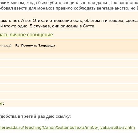
таким мясом, когда было убито специально для даны. Про веганств
ребовал ввести для монахов правило соблюдать вегетарианство, но 
акого нет. А вот Этика и отношение есть, об этом я и говорю, сдел
й что-то одно. 5 случаев, они описаны в Сутте.
у назад)
Re: Почему не Тхеравада
ет
:
удобства в
третий раз
даю ссылку:
theravada.ru/Teaching/Canon/Suttanta/Texts/mn55-jivaka-sutta-sv.htm