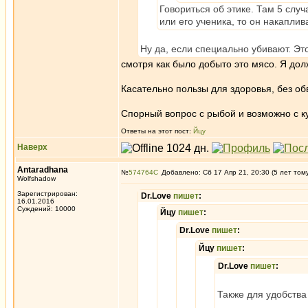
Говориться об этике. Там 5 слу
или его ученика, то он накаплив
Ну да, если специально убивают. Эт
смотря как было добыто это мясо. Я дол
Касательно пользы для здоровья, без об
Спорный вопрос с рыбой и возможно с ку
Ответы на этот пост:
Йцу
Наверх
Antaradhana
№
574764
Добавлено: Сб 17 Апр 21, 20:30 (5 лет том
Wolfshadow
Зарегистрирован:
Dr.Love
пишет
:
16.01.2016
Суждений: 10000
Йцу
пишет
:
Dr.Love
пишет
:
Йцу
пишет
:
Dr.Love
пишет
:
Также для удобства