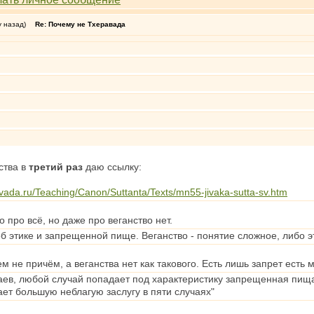
у назад)
Re: Почему не Тхеравада
ства в
третий раз
даю ссылку:
avada.ru/Teaching/Canon/Suttanta/Texts/mn55-jivaka-sutta-sv.htm
то про всё, но даже про веганство нет.
б этике и запрещенной пище. Веганство - понятие сложное, либо эт
м не причём, а веганства нет как такового. Есть лишь запрет есть 
чаев, любой случай попадает под характеристику запрещенная пища
ает большую неблагую заслугу в пяти случаях"