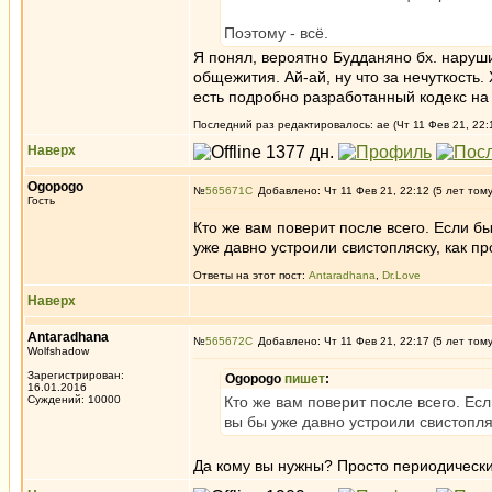
Поэтому - всё.
Я понял, вероятно Будданяно бх. наруш
общежития. Ай-ай, ну что за нечуткость. 
есть подробно разработанный кодекс на э
Последний раз редактировалось: ae (Чт 11 Фев 21, 22:1
Наверх
Ogopogo
№
565671
Добавлено: Чт 11 Фев 21, 22:12 (5 лет том
Гость
Кто же вам поверит после всего. Если б
уже давно устроили свистопляску, как пр
Ответы на этот пост:
Antaradhana
,
Dr.Love
Наверх
Antaradhana
№
565672
Добавлено: Чт 11 Фев 21, 22:17 (5 лет том
Wolfshadow
Зарегистрирован:
Ogopogo
пишет
:
16.01.2016
Суждений: 10000
Кто же вам поверит после всего. Ес
вы бы уже давно устроили свистопляс
Да кому вы нужны? Просто периодически 