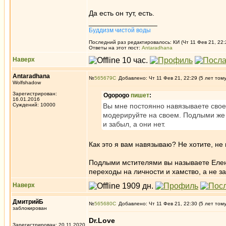
Да есть он тут, есть.
_________________
Буддизм чистой воды
Последний раз редактировалось: КИ (Чт 11 Фев 21, 22:
Ответы на этот пост:
Antaradhana
Наверх
Antaradhana
№
565679
Добавлено: Чт 11 Фев 21, 22:29 (5 лет том
Wolfshadow
Зарегистрирован:
Ogopogo
пишет
:
16.01.2016
Суждений: 10000
Вы мне постоянно навязываете свое
модерируйте на своем. Подлыми же 
и забыл, а они нет.
Как это я вам навязываю? Не хотите, не
Подлыми мстителями вы называете Елену
переходы на личности и хамство, а не з
Наверх
ДмитрийБ
№
565680
Добавлено: Чт 11 Фев 21, 22:30 (5 лет том
заблокирован
Dr.Love
Зарегистрирован: 20.11.2020