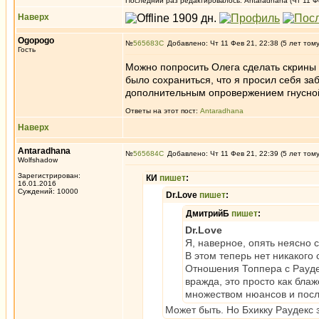
Последний раз редактировалось: Antaradhana (Чт 11 Фе
Наверх
Ogopogo
№
565683
Добавлено: Чт 11 Фев 21, 22:38 (5 лет том
Гость
Можно попросить Олега сделать скрины 
было сохраниться, что я просил себя за
дополнительным опровержением гнусной
Ответы на этот пост:
Antaradhana
Наверх
Antaradhana
№
565684
Добавлено: Чт 11 Фев 21, 22:39 (5 лет том
Wolfshadow
Зарегистрирован:
КИ
пишет
:
16.01.2016
Суждений: 10000
Dr.Love
пишет
:
ДмитрийБ
пишет
:
Dr.Love
Я, наверное, опять неясно с
В этом теперь нет никакого
Отношения Топпера с Раудек
вражда, это просто как блаж
множеством нюансов и после
Может быть. Но Бхикку Раудекс 