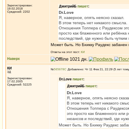
Зарегистрирован:
ДмитрийБ
пишет
:
19.02.2018
Суждений: 2202
Dr.Love
Я, наверное, опять неясно сказал.
В этом теперь нет никакого смысла.
Отношения Топпера с Раудексом это 
просто как блаженного или ребёнка 
последствий, где нужно быть чутким
Может быть. Но Бхикку Раудекс забанен 
Ответы на этот пост:
КИ
Наверх
КИ
№
565678
Добавлено: Чт 11 Фев 21, 22:29 (5 лет том
3Д
Зарегистрирован:
Dr.Love
пишет
:
17.02.2005
Суждений: 52225
ДмитрийБ
пишет
:
Dr.Love
Я, наверное, опять неясно сказа
В этом теперь нет никакого смы
Отношения Топпера с Раудексом 
это просто как блаженного или 
нюансов и последствий, где нуж
Может быть. Но Бхикку Раудекс заба