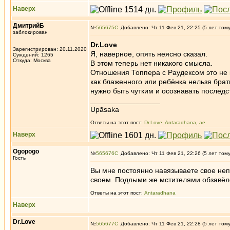
Наверх
ДмитрийБ
№
565675
Добавлено: Чт 11 Фев 21, 22:25 (5 лет том
заблокирован
Dr.Love
Зарегистрирован: 20.11.2020
Я, наверное, опять неясно сказал.
Суждений: 1265
Откуда: Москва
В этом теперь нет никакого смысла.
Отношения Топпера с Раудексом это не к
как блаженного или ребёнка нельзя брат
нужно быть чутким и осознавать последс
_________________
Upāsaka
Ответы на этот пост:
Dr.Love
,
Antaradhana
,
ae
Наверх
Ogopogo
№
565676
Добавлено: Чт 11 Фев 21, 22:26 (5 лет том
Гость
Вы мне постоянно навязываете свое неп
своем. Подлыми же мстителями обзавёлся
Ответы на этот пост:
Antaradhana
Наверх
Dr.Love
№
565677
Добавлено: Чт 11 Фев 21, 22:28 (5 лет том