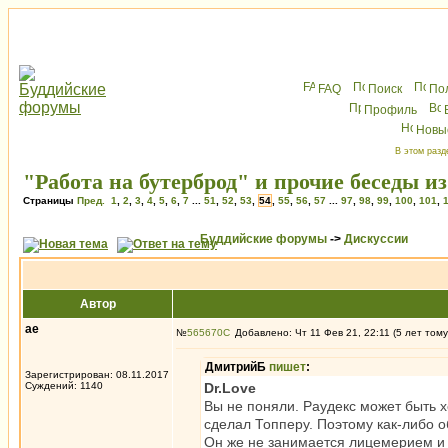
FAQ
Поиск
По
Профиль
Новы
В этом разд
"Работа на бутерброд" и прочие беседы и
Страницы
Пред.
1
,
2
,
3
,
4
,
5
,
6
,
7
...
51
,
52
,
53
,
54
,
55
,
56
,
57
...
97
,
98
,
99
,
100
,
101
,
Буддийские форумы
->
Дискуссии
Автор
ae
№
565670
Добавлено: Чт 11 Фев 21, 22:11 (5 лет тому
ДмитрийБ
пишет
:
Зарегистрирован: 08.11.2017
Суждений: 1140
Dr.Love
Вы не поняли. Раудекс может быть хо
сделал Топперу. Поэтому как-либо о
Он же не занимается лицемерием и и