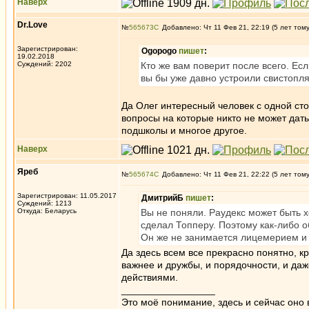
Наверх
Dr.Love
№
565673
Добавлено: Чт 11 Фев 21, 22:19 (5 лет том
Зарегистрирован:
Ogopogo
пишет
:
19.02.2018
Суждений: 2202
Кто же вам поверит после всего. Ес
вы бы уже давно устроили свистопляс
Да Олег интересный человек с одной сто
вопросы на которые никто не может дать
подшколы и многое другое.
Наверх
Яреб
№
565674
Добавлено: Чт 11 Фев 21, 22:22 (5 лет том
Зарегистрирован: 11.05.2017
ДмитрийБ
пишет
:
Суждений: 1213
Откуда: Беларусь
Вы не поняли. Раудекс может быть хо
сделал Топперу. Поэтому как-либо о
Он же не занимается лицемерием и и
Да здесь всем все прекрасно понятно, к
важнее и дружбы, и порядочности, и да
действиями.
_________________
Это моё понимание, здесь и сейчас оно в