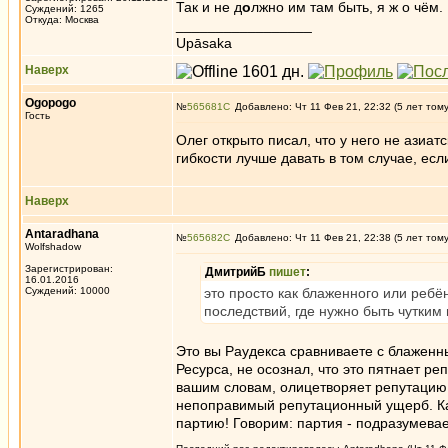
Так и не д
о
лжно им там быть, я ж о чём.
Суждений: 1265
Откуда: Москва
_________________
Upāsaka
Наверх
Ogopogo
№
565681
Добавлено: Чт 11 Фев 21, 22:32 (5 лет том
Гость
Олег открыто писал, что у него не азиат
гибкости лучше давать в том случае, ес
Наверх
Antaradhana
№
565682
Добавлено: Чт 11 Фев 21, 22:38 (5 лет том
Wolfshadow
Зарегистрирован:
ДмитрийБ
пишет
:
16.01.2016
Суждений: 10000
это просто как блаженного или ребё
последствий, где нужно быть чутким
Это вы Раудекса сравниваете с блаженн
Ресурса, не осознал, что это пятнает р
вашим словам, олицетворяет репутацию 
непоправимый репутационный ущерб. Как
партию! Говорим: партия - подразумева