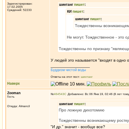
Зарегистрирован:
шинтанг
пишет
:
17.02.2005
Суждений: 52233
КИ
пишет
:
шинтанг
пишет
:
Тождественны возникающему 
Не могут. Тождественное - это о
Тождественны по признаку "являющ
У людей это называется "входят в одно 
_________________
Буддизм чистой воды
Ответы на этот пост:
шинтанг
Наверх
Zooman
№
464543
Добавлено: Вс 06 Янв 19, 02:46 (8 лет том
Гость
шинтанг
пишет
:
Откуда: Almancil
Про ложную дихотомию
Тождественны возникающему ростку м
"И др." значит - вообще все?