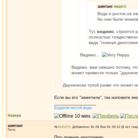
шинтанг
пишет
:
Вода и росток не я
бы они были инаков
Тут,
видимо
, строится 
полностью тождественна
вида "ложная дихотомия
Видимо...
Видимо, вам смешно потому, что
может привести только "дауниче
Даунически тупой разве что может н
Если вы его "заметили", так изложите я
_________________
Буддизм чистой воды
Наверх
шинтанг
№
464537
Добавлено: Вс 06 Янв 19, 02:12 (8 лет том
Гость
Про ложную дихотомию