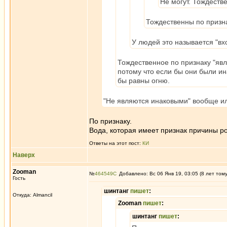
Не могут. Тождестве
Тождественны по призн
У людей это называется "вх
Тождественное по признаку "яв
потому что если бы они были ин
бы равны огню.
"Не являются инаковыми" вообще ил
По признаку.
Вода, которая имеет признак причины ро
Ответы на этот пост:
КИ
Наверх
Zooman
№
464549
Добавлено: Вс 06 Янв 19, 03:05 (8 лет том
Гость
шинтанг
пишет
:
Откуда: Almancil
Zooman
пишет
:
шинтанг
пишет
: