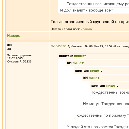
Тождественны возникающему рост
"И др." значит - вообще все?
Только ограниченный круг вещей по приз
Ответы на этот пост:
Zooman
Наверх
КИ
№
464547
Добавлено: Вс 06 Янв 19, 02:57 (8 лет том
3Д
Зарегистрирован:
шинтанг
пишет
:
17.02.2005
Суждений: 52233
КИ
пишет
:
шинтанг
пишет
:
КИ
пишет
:
шинтанг
пишет
:
Тождественны возни
Не могут. Тождественное
Тождественны по признаку 
У людей это называется "входят