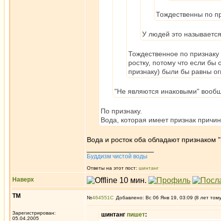
Тождественны по п
У людей это называется
Тождественное по признаку
ростку, потому что если бы 
признаку) были бы равны ог
"Не являются инаковыми" вообщ
По признаку.
Вода, которая имеет признак причин
Вода и росток оба обладают признаком "
_________________
Буддизм чистой воды
Ответы на этот пост:
шинтанг
Наверх
ТМ
№
464551
Добавлено: Вс 06 Янв 19, 03:09 (8 лет том
Зарегистрирован:
шинтанг
пишет
:
05.04.2005