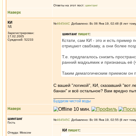
Ответы на этот пост:
шинтанг
Наверх
КИ
№
464544
Добавлено: Вс 06 Янв 19, 02:48 (8 лет том
3Д
Зарегистрирован:
шинтанг
пишет
:
17.02.2005
Суждений: 52233
Кстати, сам КИ - это и есть пример 
отрицают свабхаву, а они более поз
Т.е. предлагалось снизить простран
ранний мадхьямик и признаешь её (ч
Таким демагогическим приемом он п
С вашей "логикой", КИ, сказавший "вот л
банан" и всё остальное? Вам вредно пыт
_________________
Буддизм чистой воды
Наверх
шинтанг
№
464545
Добавлено: Вс 06 Янв 19, 02:55 (8 лет том
Гость
КИ
пишет
:
Откуда: Moscow