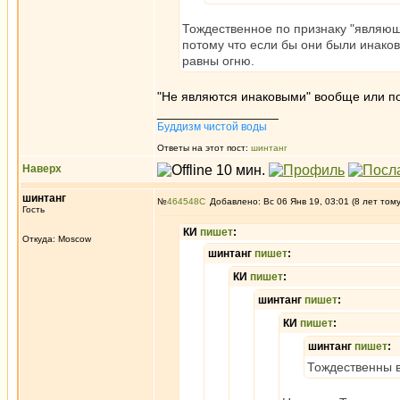
Тождественное по признаку "являющ
потому что если бы они были инаков
равны огню.
"Не являются инаковыми" вообще или по
_________________
Буддизм чистой воды
Ответы на этот пост:
шинтанг
Наверх
шинтанг
№
464548
Добавлено: Вс 06 Янв 19, 03:01 (8 лет том
Гость
КИ
пишет
:
Откуда: Moscow
шинтанг
пишет
:
КИ
пишет
:
шинтанг
пишет
:
КИ
пишет
:
шинтанг
пишет
:
Тождественны в