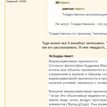
Суждений: 15499
КИ
пишет
:
шинтанг
пишет
:
Тождественны возникающему 
Не могут. Тождественное - это о
Тождественны по признаку "являющ
Туда можно все 5 махабхут записывать. То
как его рассматривать. В нём твердость,
Ум Будды пишет:
Взаимозависимая причинность
Согласно философии буддизма Махая
истины все объекты проявляются в 
отражениям в зеркале и образам сн
взаимозависимой причинности в проце
наличии условий, связанных с почво
Внешняя взаимозависимая причинн
^-Ьтая Это объективные видимости 
земля, вода, огонь, воздух, простра
элементов ('Bymg-gZugs). Они разв