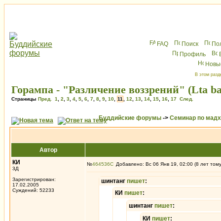
FAQ
Поиск
По
Профиль
Новы
В этом разд
Горампа - "Различение воззрений" (Lta ba’i
Страницы
Пред.
1
,
2
,
3
,
4
,
5
,
6
,
7
,
8
,
9
,
10
,
11
,
12
,
13
,
14
,
15
,
16
,
17
След.
Буддийские форумы
->
Семинар по мад
Автор
КИ
№
464536
Добавлено: Вс 06 Янв 19, 02:00 (8 лет том
3Д
Зарегистрирован:
шинтанг
пишет
:
17.02.2005
Суждений: 52233
КИ
пишет
:
шинтанг
пишет
:
КИ
пишет
: