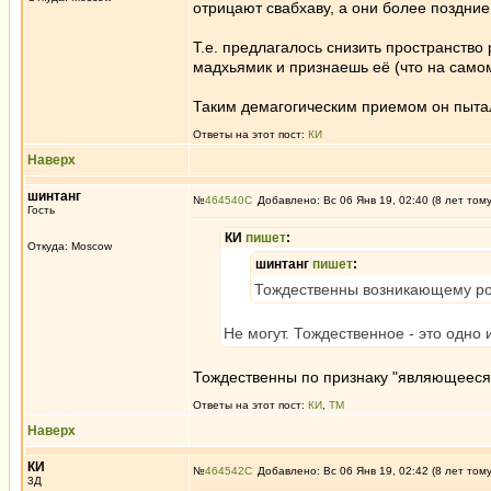
отрицают свабхаву, а они более поздние
Т.е. предлагалось снизить пространство
мадхьямик и признаешь её (что на самом
Таким демагогическим приемом он пытал
Ответы на этот пост:
КИ
Наверх
шинтанг
№
464540
Добавлено: Вс 06 Янв 19, 02:40 (8 лет том
Гость
КИ
пишет
:
Откуда: Moscow
шинтанг
пишет
:
Тождественны возникающему рост
Не могут. Тождественное - это одно 
Тождественны по признаку "являющееся
Ответы на этот пост:
КИ
,
ТМ
Наверх
КИ
№
464542
Добавлено: Вс 06 Янв 19, 02:42 (8 лет том
3Д