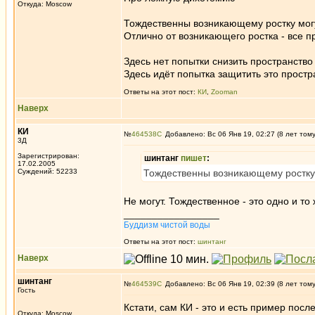
Откуда: Moscow
Тождественны возникающему ростку могут
Отлично от возникающего ростка - все про
Здесь нет попытки снизить пространство 
Здесь идёт попытка защитить это простра
Ответы на этот пост:
КИ
,
Zooman
Наверх
КИ
№
464538
Добавлено: Вс 06 Янв 19, 02:27 (8 лет том
3Д
Зарегистрирован:
шинтанг
пишет
:
17.02.2005
Суждений: 52233
Тождественны возникающему ростку м
Не могут. Тождественное - это одно и то
_________________
Буддизм чистой воды
Ответы на этот пост:
шинтанг
Наверх
шинтанг
№
464539
Добавлено: Вс 06 Янв 19, 02:39 (8 лет том
Гость
Кстати, сам КИ - это и есть пример посл
Откуда: Moscow