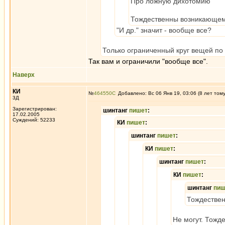
Про ложную дихотомию
Тождественны возникающему 
"И др." значит - вообще все?
Только ограниченный круг вещей по 
Так вам и ограничили "вообще все".
Наверх
КИ
№
464550
Добавлено: Вс 06 Янв 19, 03:06 (8 лет том
3Д
Зарегистрирован:
шинтанг
пишет
:
17.02.2005
Суждений: 52233
КИ
пишет
:
шинтанг
пишет
:
КИ
пишет
:
шинтанг
пишет
:
КИ
пишет
:
шинтанг
пиш
Тождествен
Не могут. Тожде