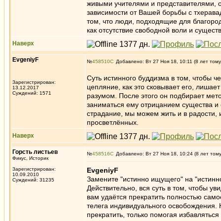
живыми учителями и представителями, о
зависимости от Вашей борьбы с тхерава
том, что люди, подходящие для благород
как отсутствие свободной воли и существ
Наверх
EvgeniyF
№
458510
Добавлено: Вт 27 Ноя 18, 10:11 (8 лет тому
Суть истинного буддизма в том, чтобы че
Зарегистрирован:
цепляние, как это сковывает его, лишает
13.12.2017
Суждений: 1571
разумом. После этого он подбирает мет
заниматься ему отрицанием существа и 
страдание, мы можем жить и в радости, 
просветлённых.
Наверх
Горсть листьев
№
458516
Добавлено: Вт 27 Ноя 18, 10:24 (8 лет том
Фикус, Историк
Зарегистрирован:
EvgeniyF
10.09.2010
Замените "истинно ищущего" на "истинно
Суждений: 31235
Действительно, вся суть в том, чтобы ув
вам удаётся прекратить полностью самост
телега индивидуального освобождения. 
прекратить, только помогая избавляться 