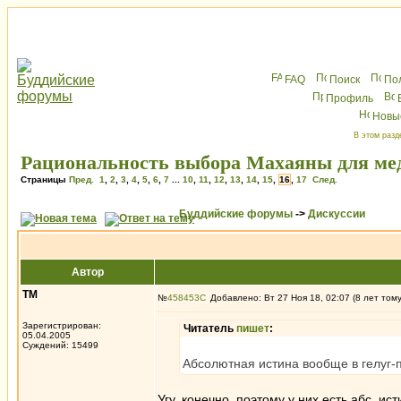
FAQ
Поиск
По
Профиль
Новы
В этом разд
Рациональность выбора Махаяны для ме
Страницы
Пред.
1
,
2
,
3
,
4
,
5
,
6
,
7
...
10
,
11
,
12
,
13
,
14
,
15
,
16
,
17
След.
Буддийские форумы
->
Дискуссии
Автор
ТМ
№
458453
Добавлено: Вт 27 Ноя 18, 02:07 (8 лет том
Зарегистрирован:
Читатель
пишет
:
05.04.2005
Суждений: 15499
Абсолютная истина вообще в гелуг-п
Угу, конечно, поэтому у них есть абс. и