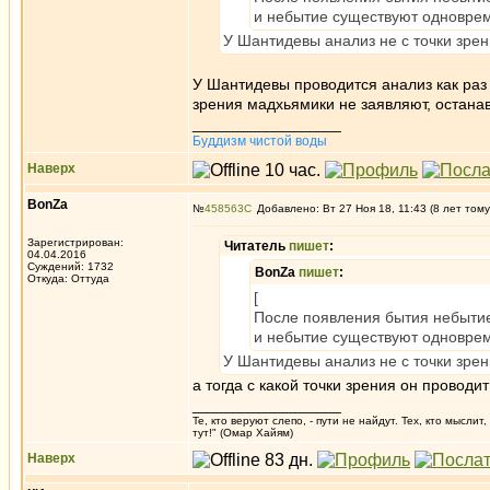
и небытие существуют одноврем
У Шантидевы анализ не с точки зрен
У Шантидевы проводится анализ как раз 
зрения мадхьямики не заявляют, останав
_________________
Буддизм чистой воды
Наверх
BonZa
№
458563
Добавлено: Вт 27 Ноя 18, 11:43 (8 лет тому
Зарегистрирован:
Читатель
пишет
:
04.04.2016
Суждений: 1732
BonZa
пишет
:
Откуда: Oттyдa
[
После появления бытия небытие 
и небытие существуют одноврем
У Шантидевы анализ не с точки зрен
а тогда с какой точки зрения он проводи
_________________
Те, кто веруют слепо, - пути не найдут. Тех, кто мысли
тут!" (Омар Хайям)
Наверх