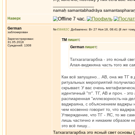
_________________
namaḥ samantabhadrāya samantaspharaṇ
Наверх
German
№
458482
Добавлено: Вт 27 Ноя 18, 08:41 (8 лет том
заблокирован
Зарегистрирован:
ТМ
пишет
:
31.05.2018
Суждений: 1308
German
пишет
:
Татхагатагарбха - это ясный све
Алая-виджняна часть того же са
Как всё запущено... АВ, она же ТГ в 
ритуальных мероприятий получилась 
скрывает. У вас очень метафизическ
идентичный "тг". ТГ, АВ и проч. - эт
распиаренная "иллюзорность-на-дел
ваджраяна, с объяснением ваджры 
чем косвенно говорит то, что ваджр
Утверждение, что ТГ - ЯС, то же са
лишь частично и никаким образом не
это всё пишу...
Татхагатагарбха это ясный свет основы 