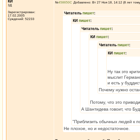
КИ
№
458650
Добавлено: Вт 27 Ноя 18, 14:12 (8 лет том
3Д
Зарегистрирован:
Читатель
пишет
:
17.02.2005
Суждений: 52233
КИ
пишет
:
Читатель
пишет
:
КИ
пишет
:
Читатель
пишет
:
КИ
пишет
:
Ну так это крит
мыслит Германн
и есть у буддис
Почему нужно оста
Потому, что это приводи
А Шантидева говоит, что Бу
"Приблизить обычных людей к по
Не плохое, но и недостаточное.