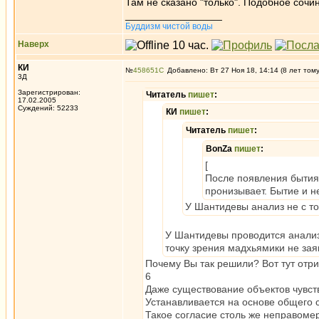
Там не сказано "только". Подобное сочи
_________________
Буддизм чистой воды
Наверх
КИ
№
458651
Добавлено: Вт 27 Ноя 18, 14:14 (8 лет том
3Д
Зарегистрирован:
Читатель
пишет
:
17.02.2005
Суждений: 52233
КИ
пишет
:
Читатель
пишет
:
BonZa
пишет
:
[
После появления бытия 
пронизывает. Бытие и н
У Шантидевы анализ не с то
У Шантидевы проводится анализ 
точку зрения мадхьямики не зая
Почему Вы так решили? Вот тут отр
6
Даже существование объектов чувст
Устанавливается на основе общего с
Такое согласие столь же неправомер