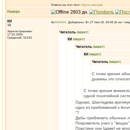
Ответы на этот пост:
Горсть листьев
Наверх
КИ
№
458490
Добавлено: Вт 27 Ноя 18, 09:06 (8 лет том
3Д
Зарегистрирован:
Читатель
пишет
:
17.02.2005
Суждений: 52233
КИ
пишет
:
Читатель
пишет
:
КИ
пишет
:
Читатель
пишет
:
С точки зрения абх
дхаммы это относит
С точки зрения внимател
одной понятийной систе
Однако, Шантидева критику
одно из приближений к йог
"7
Дабы приблизить обычных 
Покровитель учил о "вещах" (
Поистине они [даже] не мгн