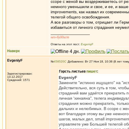
ссоре с женой вы воздерживаетесь от рез
немного уменьшили и свое, и ее, и ваше
improvements, как назвал их современн
телегой общего освобождения.
А все разговоры о том, отрицает ли Герм
избавиться от личного страдания неумел
_________________
нео-буддист
Ответы на этот пост:
EvgeniyF
Наверх
EvgeniyF
№
458520
Добавлено: Вт 27 Ноя 18, 10:36 (8 лет том
Горсть листьев
пишет
:
Зарегистрирован:
13.12.2017
EvgeniyF
Суждений: 1571
Замените "истинно ищущего" на "ист
Действительно, вся суть в том, чтоб
страданий вам удаётся прекратить п
личная 'хинаяна", телега индивидуа
страдания можно прекратить, только 
дальних и нелюбимых. В ссоре с жен
вот благодаря этому вы уже немного
шагов, малых дел, small improvemen
управляете уже Большей телегой о