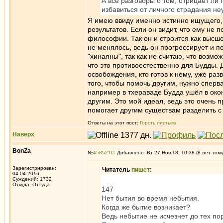
А все разговоры о том, отрицает ли 
избавиться от личного страдания не
Я имею ввиду именно истинно ищущего, т
результатов. Если он видит, что ему не 
философии. Так он и строится как высш
не менялось, ведь он прогрессирует и по
"хинаяны", так как не считаю, что возм
что это противоестественно для Будды. 
освобождения, кто готов к нему, уже разв
того, чтобы помочь другим, нужно сперв
например в тхераваде Будда ушёл в окон
другим. Это мой идеал, ведь это очень п
помогает другим существам разделить с
Ответы на этот пост:
Горсть листьев
Наверх
BonZa
№
458521
Добавлено: Вт 27 Ноя 18, 10:38 (8 лет том
Зарегистрирован:
Читатель
пишет
:
04.04.2016
Суждений: 1732
Откуда: Oттyдa
147
Нет бытия во время небытия.
Когда же бытие возникает?
Ведь небытие не исчезнет до тех по