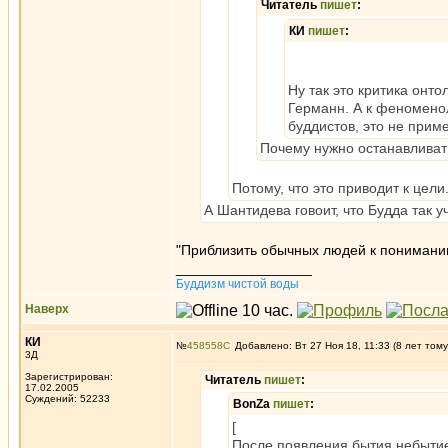
Читатель
пишет
:
КИ
пишет
:
Ну так это критика онто
Германн. А к феноменол
буддистов, это не прим
Почему нужно останавливат
Потому, что это приводит к цели
А Шантидева говоит, что Будда так 
"Приблизить обычных людей к пониманию
_________________
Буддизм чистой воды
Наверх
КИ
№
458558
Добавлено: Вт 27 Ноя 18, 11:33 (8 лет тому
3Д
Зарегистрирован:
Читатель
пишет
:
17.02.2005
Суждений: 52233
BonZa
пишет
:
[
После появления бытия небытие 