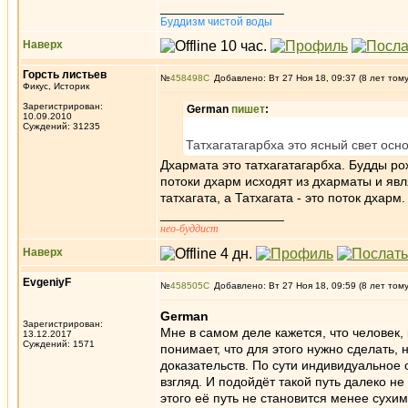
_________________
Буддизм чистой воды
Наверх
Горсть листьев
№
458498
Добавлено: Вт 27 Ноя 18, 09:37 (8 лет том
Фикус, Историк
Зарегистрирован:
German
пишет
:
10.09.2010
Суждений: 31235
Татхагатагарбха это ясный свет осн
Дхармата это татхагатагарбха. Будды ро
потоки дхарм исходят из дхарматы и явл
татхагата, а Татхагата - это поток дхарм.
_________________
нео-буддист
Наверх
EvgeniyF
№
458505
Добавлено: Вт 27 Ноя 18, 09:59 (8 лет том
German
Зарегистрирован:
Мне в самом деле кажется, что человек
13.12.2017
Суждений: 1571
понимает, что для этого нужно сделать,
доказательств. По сути индивидуальное 
взгляд. И подойдёт такой путь далеко н
этого её путь не становится менее сухим