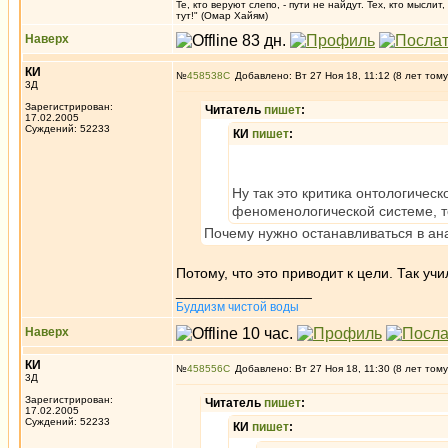
Те, кто веруют слепо, - пути не найдут. Тех, кто мысли
тут!" (Омар Хайям)
Наверх
КИ
№
458538
Добавлено: Вт 27 Ноя 18, 11:12 (8 лет тому
3Д
Зарегистрирован:
Читатель
пишет
:
17.02.2005
Суждений: 52233
КИ
пишет
:
Ну так это критика онтологическ
феноменологической системе, то
Почему нужно останавливаться в а
Потому, что это приводит к цели. Так учи
_________________
Буддизм чистой воды
Наверх
КИ
№
458556
Добавлено: Вт 27 Ноя 18, 11:30 (8 лет тому
3Д
Зарегистрирован:
Читатель
пишет
:
17.02.2005
Суждений: 52233
КИ
пишет
: