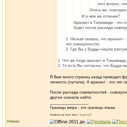
этот вопрос, по
Опять же, повторюсь
И в чём же отличие?
Арахант в Тхераваде - это с
будет после распада совок
1. Нельзя сказать, что арахант -
это совокупности).
2. Где Вы у Будды нашли рассуж
1. Что же тогда арахант в Тхеравад
2. То есть Вы согласны, что Будда н
Я Вам много страниц назад приводил фр
личность (пуггала). А арахант - это тип 
После распада совокупностей - совокупно
другое сначала найти.
_________________
Границы мира - это границы языка
Ответы на этот пост:
EvgeniyF
Наверх