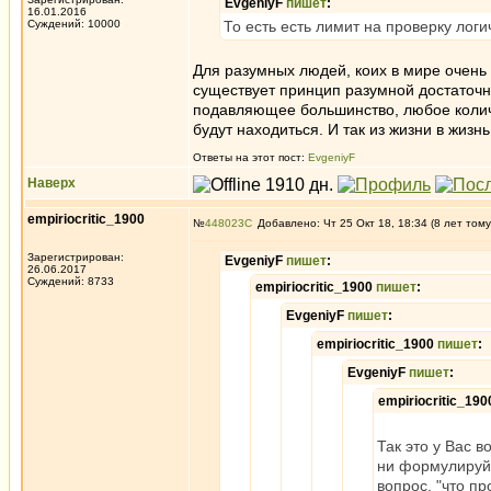
EvgeniyF
пишет
:
16.01.2016
Суждений: 10000
То есть есть лимит на проверку лог
Для разумных людей, коих в мире очень 
существует принцип разумной достаточн
подавляющее большинство, любое количе
будут находиться. И так из жизни в жизнь
Ответы на этот пост:
EvgeniyF
Наверх
empiriocritic_1900
№
448023
Добавлено: Чт 25 Окт 18, 18:34 (8 лет тому
Зарегистрирован:
EvgeniyF
пишет
:
26.06.2017
Суждений: 8733
empiriocritic_1900
пишет
:
EvgeniyF
пишет
:
empiriocritic_1900
пишет
:
EvgeniyF
пишет
:
empiriocritic_19
Так это у Вас в
ни формулируй)
вопрос, "что п