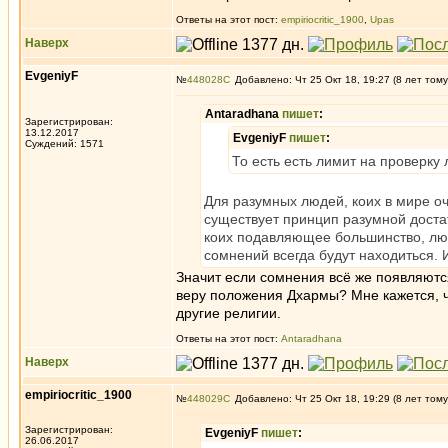
Ответы на этот пост:
empiriocritic_1900
,
Upas
Наверх
EvgeniyF
№
448028
Добавлено: Чт 25 Окт 18, 19:27 (8 лет тому
Antaradhana
пишет
:
Зарегистрирован:
13.12.2017
EvgeniyF
пишет
:
Суждений: 1571
То есть есть лимит на проверку
Для разумных людей, коих в мире оч
существует принцип разумной доста
коих подавляющее большинство, люб
сомнений всегда будут находиться. И
Значит если сомнения всё же появляются
веру положения Дхармы? Мне кажется, чт
другие религии.
Ответы на этот пост:
Antaradhana
Наверх
empiriocritic_1900
№
448029
Добавлено: Чт 25 Окт 18, 19:29 (8 лет тому
Зарегистрирован:
EvgeniyF
пишет
:
26.06.2017