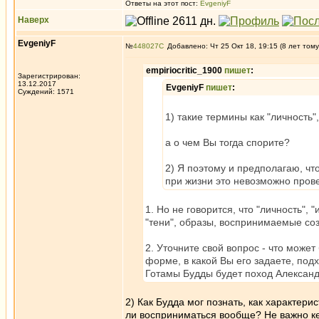
Ответы на этот пост:
EvgeniyF
Наверх
EvgeniyF
№
448027
Добавлено: Чт 25 Окт 18, 19:15 (8 лет тому
empiriocritic_1900
пишет
:
Зарегистрирован:
13.12.2017
EvgeniyF
пишет
:
Суждений: 1571
1) такие термины как "личность
а о чем Вы тогда спорите?
2) Я поэтому и предполагаю, что
при жизни это невозможно прове
1. Но не говорится, что "личность", 
"тени", образы, воспринимаемые со
2. Уточните свой вопрос - что может
форме, в какой Вы его задаете, под
Готамы Будды будет поход Александ
2) Как Будда мог познать, как характер
ли восприниматься вообще? Не важно ке