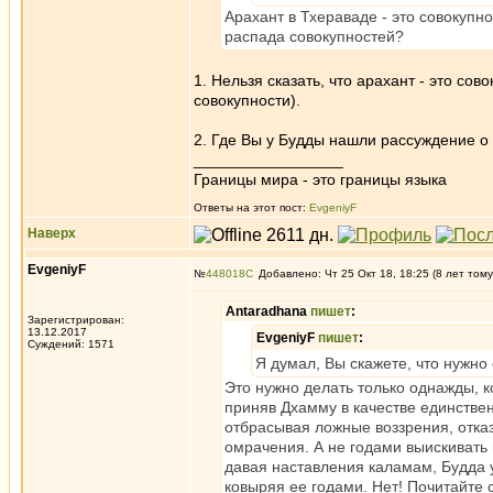
Арахант в Тхераваде - это совокупно
распада совокупностей?
1. Нельзя сказать, что арахант - это сов
совокупности).
2. Где Вы у Будды нашли рассуждение о 
_________________
Границы мира - это границы языка
Ответы на этот пост:
EvgeniyF
Наверх
EvgeniyF
№
448018
Добавлено: Чт 25 Окт 18, 18:25 (8 лет тому
Antaradhana
пишет
:
Зарегистрирован:
13.12.2017
EvgeniyF
пишет
:
Суждений: 1571
Я думал, Вы скажете, что нужно
Это нужно делать только однажды, к
приняв Дхамму в качестве единстве
отбрасывая ложные воззрения, отказ
омрачения. А не годами выискивать 
давая наставления каламам, Будда у
ковыряя ее годами. Нет! Почитайте 