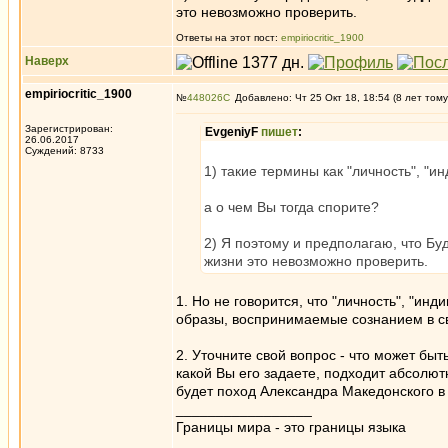
это невозможно проверить.
Ответы на этот пост:
empiriocritic_1900
Наверх
empiriocritic_1900
№
448026
Добавлено: Чт 25 Окт 18, 18:54 (8 лет тому
Зарегистрирован:
EvgeniyF
пишет
:
26.06.2017
Суждений: 8733
1) такие термины как "личность", "и
а о чем Вы тогда спорите?
2) Я поэтому и предполагаю, что Буд
жизни это невозможно проверить.
1. Но не говорится, что "личность", "инди
образы, воспринимаемые сознанием в св
2. Уточните свой вопрос - что может быт
какой Вы его задаете, подходит абсолю
будет поход Александра Македонского в
_________________
Границы мира - это границы языка