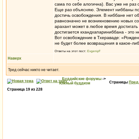
сама по себе алогична). Вас уже не раз
Еще раз объясняю. Элемент ниббаны поз
достичь освобождения. В ниббане нет о
равнозначно не возникновению новых со
арахант может в любое время достигать
достигается кхандхапариниббана - это н
Вот освобождение в Тхераваде: «Рождени
не будет более возвращения в какое-ли
Ответы на этот пост:
EvgeniyF
Наверх
Тред сейчас никто не читает.
Буддийские форумы
->
Страницы
Пред
Южный буддизм
Страница
19
из
228