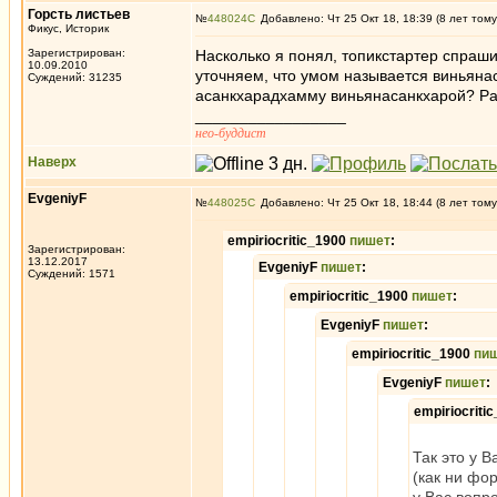
Горсть листьев
№
448024
Добавлено: Чт 25 Окт 18, 18:39 (8 лет тому
Фикус, Историк
Зарегистрирован:
Насколько я понял, топикстартер спраши
10.09.2010
уточняем, что умом называется виньянас
Суждений: 31235
асанкхарадхамму виньянасанкхарой? Р
_________________
нео-буддист
Наверх
EvgeniyF
№
448025
Добавлено: Чт 25 Окт 18, 18:44 (8 лет тому
empiriocritic_1900
пишет
:
Зарегистрирован:
13.12.2017
EvgeniyF
пишет
:
Суждений: 1571
empiriocritic_1900
пишет
:
EvgeniyF
пишет
:
empiriocritic_1900
пи
EvgeniyF
пишет
:
empiriocriti
Так это у 
(как ни фо