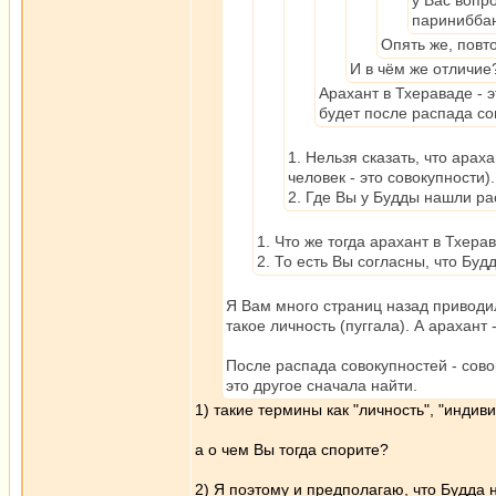
у Вас вопро
париниббан
Опять же, повто
И в чём же отличие
Арахант в Тхераваде - э
будет после распада со
1. Нельзя сказать, что араха
человек - это совокупности).
2. Где Вы у Будды нашли ра
1. Что же тогда арахант в Тхер
2. То есть Вы согласны, что Буд
Я Вам много страниц назад приводи
такое личность (пуггала). А арахант 
После распада совокупностей - совок
это другое сначала найти.
1) такие термины как "личность", "индив
а о чем Вы тогда спорите?
2) Я поэтому и предполагаю, что Будда н