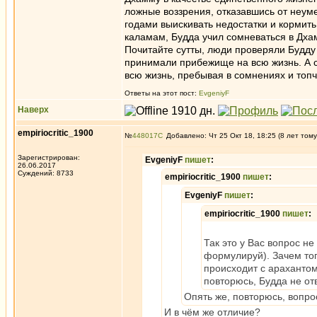
ложные воззрения, отказавшись от неуме
годами выискивать недостатки и кормит
каламам, Будда учил сомневаться в Дхам
Почитайте сутты, люди проверяли Будду
принимали прибежище на всю жизнь. А с
всю жизнь, пребывая в сомнениях и топ
Ответы на этот пост:
EvgeniyF
Наверх
empiriocritic_1900
№
448017
Добавлено: Чт 25 Окт 18, 18:25 (8 лет тому
Зарегистрирован:
EvgeniyF
пишет
:
26.06.2017
Суждений: 8733
empiriocritic_1900
пишет
:
EvgeniyF
пишет
:
empiriocritic_1900
пишет
:
Так это у Вас вопрос не
формулируй). Зачем тог
происходит с арахантом
повторюсь, Будда не от
Опять же, повторюсь, вопрос
И в чём же отличие?