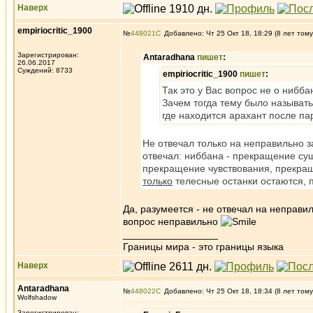
Наверх
empiriocritic_1900
№
448021
Добавлено: Чт 25 Окт 18, 18:29 (8 лет тому
Зарегистрирован:
Antaradhana
пишет
:
26.06.2017
Суждений: 8733
empiriocritic_1900
пишет
:
Так это у Вас вопрос не о нибб
Зачем тогда тему было называть
где находится арахант после па
Не отвечал только на неправильно
отвечал: ниббана - прекращение с
прекращение чувствования, прекра
только
телесные останки остаются, п
Да, разумеется - не отвечал на неправи
вопрос неправильно
_________________
Границы мира - это границы языка
Наверх
Antaradhana
№
448022
Добавлено: Чт 25 Окт 18, 18:34 (8 лет тому
Wolfshadow
Зарегистрирован: