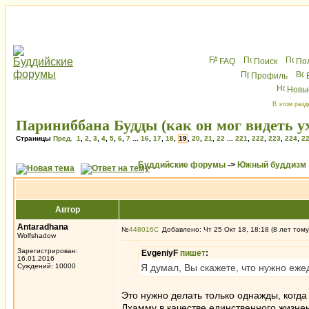
FAQ
Поиск
По
Профиль
Новы
В этом разд
Париниббана Будды (как он мог видеть ух
Страницы
Пред.
1
,
2
,
3
,
4
,
5
,
6
,
7
...
16
,
17
,
18
,
19
,
20
,
21
,
22
...
221
,
222
,
223
,
224
,
2
Буддийские форумы
->
Южный буддизм
Автор
Antaradhana
№
448016
Добавлено: Чт 25 Окт 18, 18:18 (8 лет тому
Wolfshadow
Зарегистрирован:
EvgeniyF
пишет
:
16.01.2016
Суждений: 10000
Я думал, Вы скажете, что нужно еже
Это нужно делать только однажды, когда
Дхамму в качестве единственного жизне