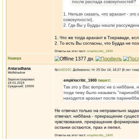
после распада совокупностей?
1. Нельзя сказать, что арахант - это
совокупности).
2. Где Вы у Будды нашли рассуждени
1. Что же тогда арахант в Тхераваде, е
2. То есть Вы согласны, что Будда не по
Ответы на этот пост:
empiriocritic_1900
Наверх
Antaradhana
№
448020
Добавлено: Чт 25 Окт 18, 18:27 (8 лет тому
Wolfshadow
Зарегистрирован:
empiriocritic_1900
пишет
:
16.01.2016
Суждений: 10000
Так это у Вас вопрос не о ниббане,
тогда тему было называть "паринибба
находится арахант после париниббан
Не отвечал только на неправильно зад
отвечал: ниббана - прекращение сущес
чувствования, прекращение формирован
останки остаются, прах и пепел.
Ответы на этот пост:
empiriocritic_1900