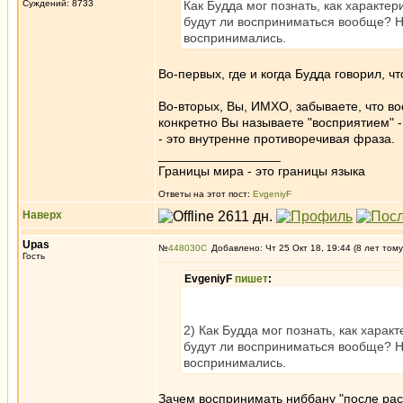
Суждений: 8733
Как Будда мог познать, как характе
будут ли восприниматься вообще? Н
воспринимались.
Во-первых, где и когда Будда говорил, 
Во-вторых, Вы, ИМХО, забываете, что вос
конкретно Вы называете "восприятием" 
- это внутренне противоречивая фраза.
_________________
Границы мира - это границы языка
Ответы на этот пост:
EvgeniyF
Наверх
Upas
№
448030
Добавлено: Чт 25 Окт 18, 19:44 (8 лет тому
Гость
EvgeniyF
пишет
:
2) Как Будда мог познать, как хара
будут ли восприниматься вообще? Н
воспринимались.
Зачем воспринимать ниббану "после расп