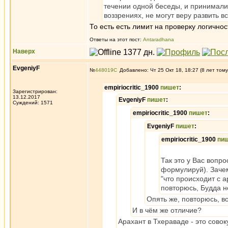
течении одной беседы, и принимал
воззрениях, не могут веру развить 
То есть есть лимит на проверку логично
Ответы на этот пост:
Antaradhana
Наверх
EvgeniyF
№
448019
Добавлено: Чт 25 Окт 18, 18:27 (8 лет тому
empiriocritic_1900
пишет
:
Зарегистрирован:
13.12.2017
EvgeniyF
пишет
:
Суждений: 1571
empiriocritic_1900
пишет
:
EvgeniyF
пишет
:
empiriocritic_1900
пи
Так это у Вас вопро
формулируй). Зачем
"что происходит с 
повторюсь, Будда н
Опять же, повторюсь, во
И в чём же отличие?
Арахант в Тхераваде - это совок