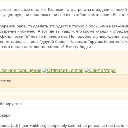
ются телесные останки. Кхандхи - это агрегаты страдания, тяжкий г
 существует, ни в кхандхах, ни вне их - любое измышление Я - это
пареной репе, то сделать это удастся только с большими натяжками
зрение - конечно. А вот где вы нашли, что кроме кхандх и страдан
офиль - если "я" нет, то и ничего нет. Но подобного утверждения в
ия, метафоры - типа, "другой берег". Называть "другим берегом" о
то его предлагает достопочтенный Бхикху Бодхи.
у назад)
ббанируется.
оваря:
bbuta (adj.) [pari+nibbuta] completely calmed, at peace, at rest (as to t