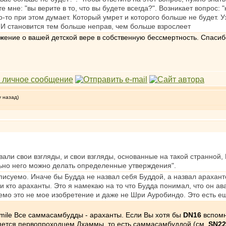
 мне: "вы верите в то, что вы будете всегда?". Возникает вопрос: "к
то-то при этом думает. Который умрет и которого больше не будет. 
в. И становится тем больше неправ, чем больше взрослеет
жение о вашей детской вере в собственную бессмертность. Спасибо
у назад)
вали свои взгляды, и свои взгляды, основанные на такой странной,
льно него можно делать определенные утверждения".
описуемо. Иначе бы Будда не назвал себя Буддой, а назвал арахант
и кто араханты. Это я намекаю на то что Будда понимал, что он ав
уемо это не мое изобретение и даже не Шри Ауробиндо. Это есть е
Все саммасамбудды - араханты. Если Вы хотя бы
DN16
вспомни
ляется первопроходцем Дхаммы, то есть саммасамбуддой (см.
SN22