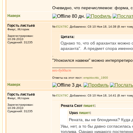
Очевидно, что перечисляемое: форма, со
Наверх
Горсть листьев
№
452478
Добавлено: Сб 10 Ноя 18, 14:38 (8 лет том
Фикус, Историк
Зарегистрирован:
Цитата:
10.09.2010
Суждений: 31235
Однако то, что об арахантах можно 
араханта". А предмет спора именно
.
"Упокоился навеки" можно интерпретиров
_________________
нео-буддист
Ответы на этот пост:
empiriocritic_1900
Наверх
Горсть листьев
№
452479
Добавлено: Сб 10 Ноя 18, 14:41 (8 лет том
Фикус, Историк
Зарегистрирован:
Рената Скот
пишет
:
10.09.2010
Суждений: 31235
Upas
пишет
:
Рената, вы не блондинка? Куда 
Увы, нет, а то бы давно согласилась
топлива. Однако никакого постепенн