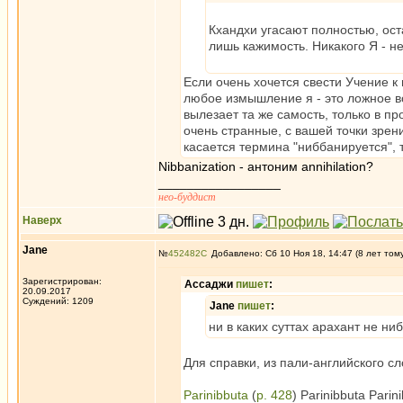
Кхандхи угасают полностью, оста
лишь кажимость. Никакого Я - не
Если очень хочется свести Учение к 
любое измышление я - это ложное воз
вылезает та же самость, только в пр
очень странные, с вашей точки зрен
касается термина "ниббанируется", 
Nibbanization - антоним annihilation?
_________________
нео-буддист
Наверх
Jane
№
452482
Добавлено: Сб 10 Ноя 18, 14:47 (8 лет том
Зарегистрирован:
Ассаджи
пишет
:
20.09.2017
Суждений: 1209
Jane
пишет
:
ни в каких суттах арахант не ни
Для справки, из пали-английского сл
Parinibbuta
(
p. 428
) Parinibbuta Parini