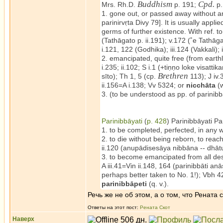
Buddhism
Cpd.
Mrs. Rh.D.
p. 191;
p.
1. gone out, or passed away without any
parinirvṛta Divy 79]. It is usually app
germs of further existence. With ref. t
(Tathāgato p. ii.191); v.172 (˚e Tathā
i.121, 122 (Godhika); iii.124 (Vakkali);
2. emancipated, quite free (from earthl
i.235; ii.102; S i.1 (+tiṇṇo loke visatt
Brethren
sīto); Th 1, 5 (cp.
113); J iv.
ii.156=A i.138; Vv 5324; or
nicchāta
(w
3. (to be understood as pp. of parinibb
Parinibbāyati
(
p. 428
) Parinibbāyati Pa
1. to be completed, perfected, in any wo
2. to die without being reborn, to reac
ii.120 (anupādisesāya nibbāna -- dhātuyā
3. to become emancipated from all desir
A iii.41=Vin ii.148, 164 (parinibbāti an
perhaps better taken to No. 1!); Vbh 
parinibbāpeti
(q. v.).
Речь же не об этом, а о том, что Рената
Ответы на этот пост:
Рената Скот
Наверх