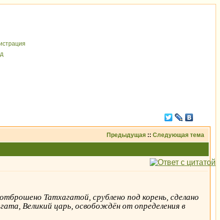
иcтрaция
д
Предыдущая
::
Следующая тема
 отброшено Татхагатой, срублено под корень, сделано
гата, Великий царь, освобождён от определения в