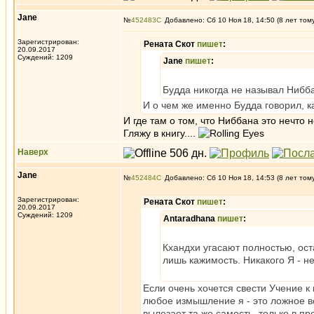
Jane
№
452483
Добавлено: Сб 10 Ноя 18, 14:50 (8 лет том
Зарегистрирован:
Рената Скот
пишет
:
20.09.2017
Суждений: 1209
Jane
пишет
:
Будда никогда не называл Нибба
И о чем же именно Будда говорил, к
И где там о том, что Ниббана это нечто
Гляжу в книгу....
Наверх
Jane
№
452484
Добавлено: Сб 10 Ноя 18, 14:53 (8 лет том
Зарегистрирован:
Рената Скот
пишет
:
20.09.2017
Суждений: 1209
Antaradhana
пишет
:
Кхандхи угасают полностью, оста
лишь кажимость. Никакого Я - не
Если очень хочется свести Учение к 
любое измышление я - это ложное воз
вылезает та же самость, только в пр