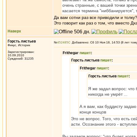
очень странные, с вашей точки зрен
касается термина "ниббанируется", 
Да вам сотни раз все приводили и толку
Это говорит как раз о том, что вместо
Наверх
Горсть листьев
№
452485
Добавлено: Сб 10 Ноя 18, 14:53 (8 лет том
Фикус, Историк
Зарегистрирован:
Frithegar
пишет
:
10.09.2010
Суждений: 31235
Горсть листьев
пишет
:
Frithegar
пишет
:
Горсть листьев
пишет
:
Я же задал вопрос: что 
никогда не умрёт ...
А я вам, как буддисту задаю 
конце концов
Это не вопрос. Того, что есть с
асти. Осознание этого - вступл
Вы задаете вопрос: "что будет, когда