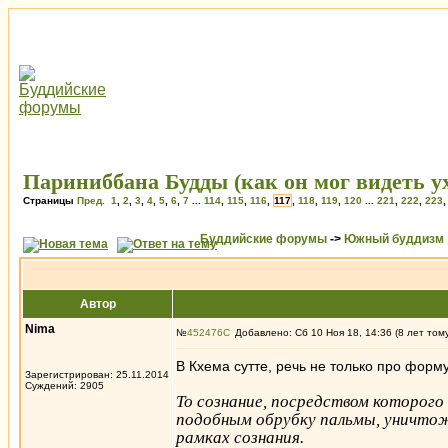
Париниббана Будды (как он мог видеть ух
Страницы
Пред.
1
,
2
,
3
,
4
,
5
,
6
,
7
...
114
,
115
,
116
,
117
,
118
,
119
,
120
...
221
,
222
,
223
Буддийские форумы
->
Южный буддизм
Автор
Nima
№
452476
Добавлено: Сб 10 Ноя 18, 14:36 (8 лет том
В Кхема сутте, речь не только про форму
Зарегистрирован: 25.11.2014
Суждений: 2905
То сознание, посредством которого
подобным обрубку пальмы, уничтоже
рамках сознания.