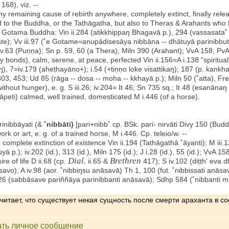
 168), viz. --
 remaining cause of rebirth anywhere, completely extinct, finally release
lied to the Buddha, or the Tathāgatha, but also to Theras & Arahants who
o Gotama Buddha: Vin ii.284 (atikkhippaŋ Bhagavā p.), 294 (vassasata˚ e
gate); Vv iii.97 (˚e Gotame=anupādisesāya nibbāna -- dhātuyā parinibbut
 iv.63 (Puṇṇa); Sn p. 59, 60 (a Thera); Miln 390 (Arahant); VvA 158; PvA 
y bonds), calm, serene, at peace, perfected Vin ii.156=A i.138 "spiritual
ikaŋ), 7=iv.179 (aheṭhayāno+); i.54 (+tiṇṇo loke visattikaŋ); 187 (p. kankh
303, 453; Ud 85 (rāga -- dosa -- moha -- kkhayā p.); Miln 50 (˚atta), Fr
ithout hunger), e. g. S iii.26; iv.204= It 46; Sn 735 sq.; It 48 (esanāna
āpeti) calmed, well trained, domesticated M i.446 (of a horse).
rinibbāyati (&
˚nibbāti)
[pari+nibb˚ cp. BSk. pari- nirvāti Divy 150 (Bud
rk or art, e. g. of a trained horse, M i.446. Cp. teleio/w. --
h complete extinction of existence Vin ii.194 (Tathāgathā ˚āyanti); M iii
 p.); iv.202 (id.), 313 (id.), Miln 175 (id.); J i.28 (id.), 55 (id.); VvA
Dial.
Brethren
e of life D ii.68 (cp.
ii.65 &
417); S iv.102 (diṭṭh' eva 
āsavo); A iv.98 (aor. ˚nibbiŋsu anāsavā) Th 1, 100 (fut. ˚nibbissati anāsa
426 (sabbāsave pariññāya parinibbanti anāsavā); Sdhp 584 (˚nibbanti 
 считает, что существует некая сущность после смерти араханта в с