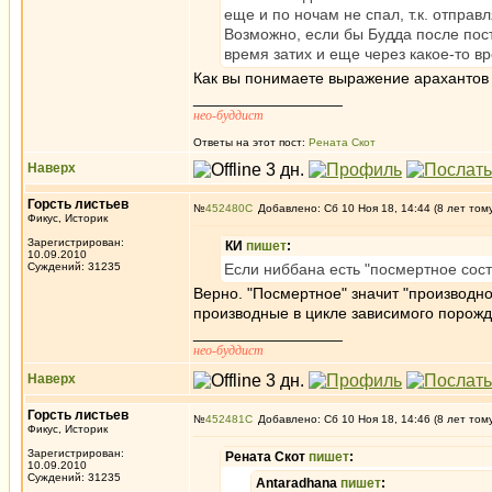
еще и по ночам не спал, т.к. отпра
Возможно, если бы Будда после пос
время затих и еще через какое-то в
Как вы понимаете выражение арахантов 
_________________
нео-буддист
Ответы на этот пост:
Рената Скот
Наверх
Горсть листьев
№
452480
Добавлено: Сб 10 Ноя 18, 14:44 (8 лет том
Фикус, Историк
Зарегистрирован:
КИ
пишет
:
10.09.2010
Суждений: 31235
Если ниббана есть "посмертное сост
Верно. "Посмертное" значит "производно
производные в цикле зависимого порожден
_________________
нео-буддист
Наверх
Горсть листьев
№
452481
Добавлено: Сб 10 Ноя 18, 14:46 (8 лет том
Фикус, Историк
Зарегистрирован:
Рената Скот
пишет
:
10.09.2010
Суждений: 31235
Antaradhana
пишет
: