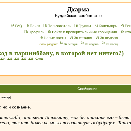
Дхарма
Буддийское сообщество
FAQ
Поиск
Пользователи
Группы
Календарь
Peг
Профиль
Войти и проверить личные сообщения
Вхo
Новые посты
За сегодня
За неделю
В этом разделе:
За сегодня
За неделю
За месяц
од в париниббану, в которой нет ничего?)
,
224
,
225
,
226
,
227
,
228
След.
Сообщение
у назад)
, но и сознание.
 кто-либо, описывая Татхагату, мог бы описать его – было
но, так что более не может возникнуть в будущем. Татха