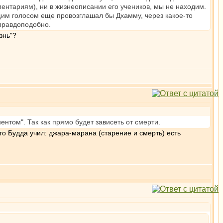
ментариям), ни в жизнеописании его учеников, мы не находим.
щим голосом еще провозглашал бы Дхамму, через какое-то
 правдоподобно.
знь"?
нтом". Так как прямо будет зависеть от смерти.
о Будда учил: джара-марана (старение и смерть) есть