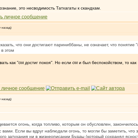
знание, это несводимость Татхагаты к скандхам.
у назад)
сказать, что они достигают париниббаны, не означает, что понятие 
 в этом
он
он
ать как "
достиг покоя". Но если
и был беспокойством, то как
у назад)
девается огонь, когда топливо, которым он обусловлен, закончилос
 с вами. Если вы вдруг наблюдали огонь, то могли бы заметить, что
ого затухания ни в жизнеописании Будды (который сохранял яснос