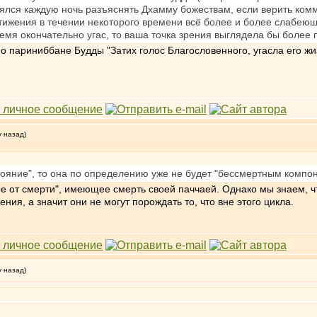
влялся каждую ночь разъяснять Дхамму божествам, если верить ком
тижения в течении некоторого времени всё более и более слабею
ремя окончательно угас, то ваша точка зрения выглядела бы более
о париниббане Будды "Затих голос Благословенного, угасла его жи
у назад)
ояние", то она по определению уже не будет "бессмертным компоне
е от смерти", имеющее смерть своей паччаей. Однако мы знаем, чт
ия, а значит они не могут порождать то, что вне этого цикла.
у назад)