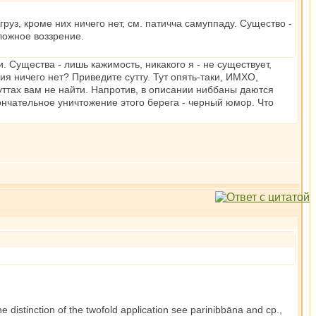
руз, кроме них ничего нет, см. патичча самуппаду. Существо -
 ложное воззрение.
. Существа - лишь кажимость, никакого я - не существует,
ия ничего нет? Приведите сутту. Тут опять-таки, ИМХО,
 суттах вам не найти. Напротив, в описании ниббаны даются
кончательное уничтожение этого берега - черный юмор. Что
he distinction of the twofold application see parinibbāna and cp.,