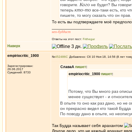
Кого
говорите.
не будет? Вы говорите
кто-то
теперь
все-таки есть, кто ч
пишете, то могу сказать что он пра
То есть вы подтверждаете моё предполо
_________________
нео-буддист
Ответы на этот пост:
Frithegar
Наверх
empiriocritic_1900
№
452486
Добавлено: Сб 10 Ноя 18, 14:56 (8 лет том
Зарегистрирован:
СлаваА
пишет
:
26.06.2017
Суждений: 8733
empiriocritic_1900
пишет
:
Потому, что Вы много раз описы
менее существует - и относите
В опыте то оно как раз дано, но не 
он прекрасно видел кто такой Будда 
По поводу дано в опыте, но неопис
Так Будда называет себя арахантом
Другое дело, что не каждый арахант яв