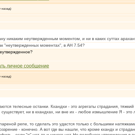
у назад)
ну никаким неутвержденным моментом, и ни в каких суттах арахан
ак "неутвержденных моментах", в АН 7.54?
 неутвержденное?
у назад)
ются телесные останки. Кхандхи - это агрегаты страдания, тяжкий г
 существует, ни в кхандхах, ни вне их - любое измышление Я - это
пареной репе, то сделать это удастся только с большими натяжками
зрение - конечно. А вот где вы нашли, что кроме кхандх и страдан
офиль - если "я" нет, то и ничего нет. Но подобного утверждения в