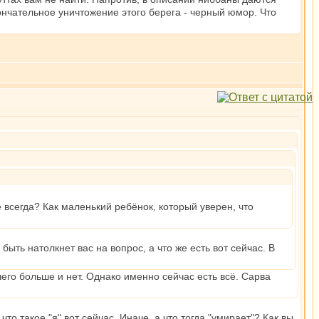
кончательное уничтожение этого берега - черный юмор. Что
те всегда? Как маленький ребёнок, который уверен, что
т быть натолкнет вас на вопрос, а что же есть вот сейчас. В
чего больше и нет. Однако именно сейчас есть всё. Сарва
что такое "я" вот сейчас. Иначе, а что тогда "умирает"? Как вы