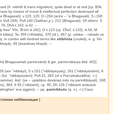
d (fr. rebirth & trans migration), quite dead or at rest [cp. BSk.
 have by means of moral & intellectual perfection destroyed all
 Bhagavati); v.119, 120; D i.204 (acira -- ˚e Bhagavati); S i.158
o VvA 169); PvA 140 (Satthari p.), 212 (Bhagavati). Of others: S
76; DhA ii.163; iv.42. --
Vin. Texts
Dial.
ly free"
iii.182); D ii.123 (cp.
ii.132); iii.55; M
ati kālaŋ); Sn 359 (+ṭhitatta), 370 (id.), 467 (p. udaka -- rahado va
eq. in combn with kindred terms like
sītibhūta
(cooled), e. g. Vin
ŋ khayā), 49 (āsavānaŋ khayā). --
dhā Bhagavantaḥ parinirvānti) & ger. parinirvātavya ibid. 402]
.128 (aor ˚nibbāyi); S v.152 (˚nibbāyeyyaŋ), 261 (˚nibbāyissāmi); A
 158 (fut. ˚nibbāyissāmi); PvA 21, 283 (of a Paccekabuddha). <-]
dhamme), ibid. (sa -- upādāno devānaŋ indo na parinibbāyati), 168;
vo), 364; It 93 (˚nibbanti), cp. 95; Dh 126 (˚nibbanti anāsavā
mahoghen' eva aggino). -- pp.
parinibbuto
(q. v.). <-] Caus.
остоянии ниббанизации )