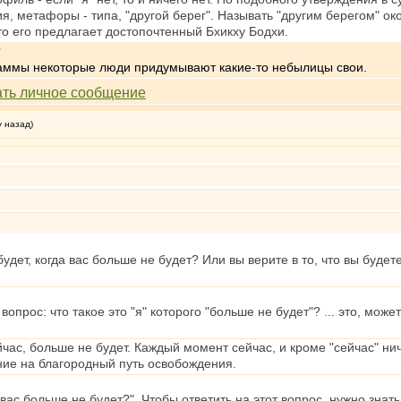
ия, метафоры - типа, "другой берег". Называть "другим берегом" о
то его предлагает достопочтенный Бхикху Бодхи.
?
 Дхаммы некоторые люди придумывают какие-то небылицы свои.
у назад)
будет, когда вас больше не будет? Или вы верите в то, что вы буде
вопрос: что такое это "я" которого "больше не будет"? ... это, може
ейчас, больше не будет. Каждый момент сейчас, и кроме "сейчас" ни
ение на благородный путь освобождения.
 вас больше не будет?". Чтобы ответить на этот вопрос, нужно знать 