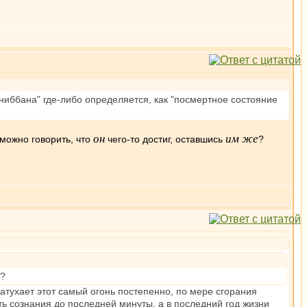
"ниббана" где-либо определяется, как "посмертное состояние
он
им же
 можно говорить, что
чего-то достиг, оставшись
?
ь?
 затухает этот самый огонь постепенно, по мере сгорания
ть сознания до последней минуты, а в последний год жизни