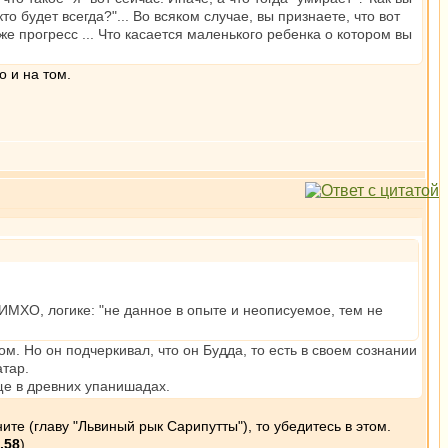
то будет всегда?"... Во всяком случае, вы признаете, что вот
Уже прогресс ... Что касается маленького ребенка о котором вы
 и на том.
 ИМХО, логике: "не данное в опыте и неописуемое, тем не
ом. Но он подчеркивал, что он Будда, то есть в своем сознании
атар.
ще в древних упанишадах.
те (главу "Львиный рык Сарипутты"), то убедитесь в этом.
.58
).