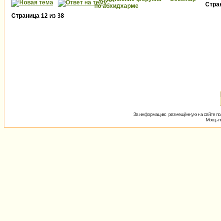
Стра
по абхидхарме
Страница
12
из
38
За информацию, размещённую на сайте пол
Мощь пх