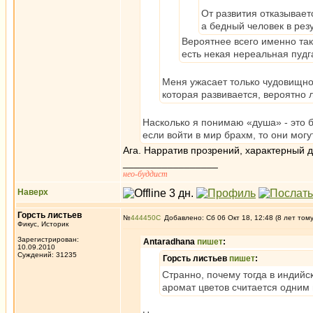
От развития отказывает
а бедный человек в рез
Вероятнее всего именно так.
есть некая нереальная пудг
Меня ужасает только чудовищное 
которая развивается, вероятно лю
Насколько я понимаю «душа» - это 
если войти в мир брахм, то они могу
Ага. Нарратив прозрений, характерный 
_________________
нео-буддист
Наверх
Горсть листьев
№
444450
Добавлено: Сб 06 Окт 18, 12:48 (8 лет том
Фикус, Историк
Зарегистрирован:
Antaradhana
пишет
:
10.09.2010
Суждений: 31235
Горсть листьев
пишет
:
Странно, почему тогда в индий
аромат цветов считается одним