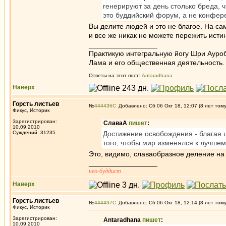
генерируют за день столько бреда, 
это буддийский форум, а не конфер
Вы делите людей и это не благое. На с
и все же никак не можете пережить истин
_________________
Практикую интегральную йогу Шри Ауроб
Лама и его общественная деятельность.
Ответы на этот пост:
Antaradhana
Наверх
Горсть листьев
№
444436
Добавлено: Сб 06 Окт 18, 12:07 (8 лет том
Фикус, Историк
Зарегистрирован:
СлаваА
пишет
:
10.09.2010
Суждений: 31235
Достижение освобождения - благая ц
того, чтобы мир изменялся к лучшем
Это, видимо, славаобразное деление на
_________________
нео-буддист
Наверх
Горсть листьев
№
444437
Добавлено: Сб 06 Окт 18, 12:14 (8 лет том
Фикус, Историк
Зарегистрирован:
Antaradhana
пишет
:
10.09.2010