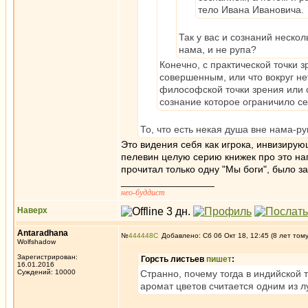
тело Ивана Ивановича.
Так у вас и сознаний нескол
нама, и не рупа?
Конечно, с практической точки 
совершенным, или что вокруг не
философской точки зрения или с
сознание которое ограничило себ
То, что есть некая душа вне нама-р
Это видения себя как игрока, инвизиру
пелевин целую серию книжек про это нап
прочитал только одну "Мы боги", было з
_________________
нео-буддист
Наверх
Antaradhana
№
444448
Добавлено: Сб 06 Окт 18, 12:45 (8 лет том
Wolfshadow
Зарегистрирован:
Горсть листьев
пишет
:
16.01.2016
Суждений: 10000
Странно, почему тогда в индийской
аромат цветов считается одним из 