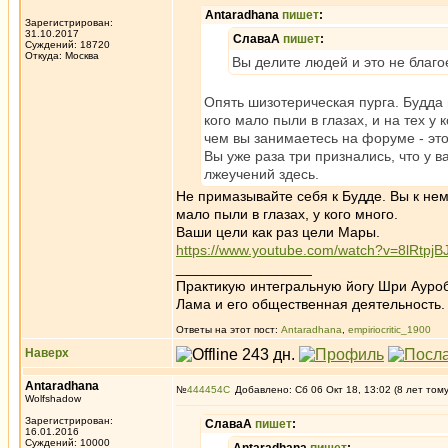
Antaradhana
пишет
:
Зарегистрирован:
31.10.2017
СлаваА
пишет
:
Суждений: 18720
Откуда: Москва
Вы делите людей и это не благо
Опять шизотерическая пурга. Будда 
кого мало пыли в глазах, и на тех у к
чем вы занимаетесь на форуме - эт
Вы уже раза три признались, что у 
лжеучений здесь.
Не примазывайте себя к Будде. Вы к нем
мало пыли в глазах, у кого много.
Ваши цели как раз цели Мары.
https://www.youtube.com/watch?v=8lRtpjB
_________________
Практикую интегральную йогу Шри Ауроб
Лама и его общественная деятельность.
Ответы на этот пост:
Antaradhana
,
empiriocritic_1900
Наверх
Antaradhana
№
444454
Добавлено: Сб 06 Окт 18, 13:02 (8 лет том
Wolfshadow
Зарегистрирован:
СлаваА
пишет
:
16.01.2016
Суждений: 10000