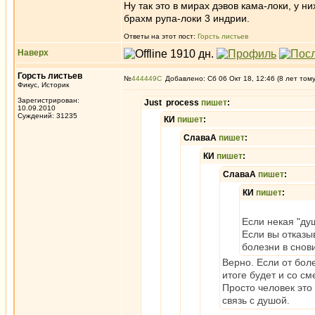
Ну так это в мирах дэвов кама-локи, у ни
брахм рупа-локи 3 индрии.
Ответы на этот пост:
Горсть листьев
Наверх
Горсть листьев
№
444449
Добавлено: Сб 06 Окт 18, 12:46 (8 лет том
Фикус, Историк
Зарегистрирован:
Just process
пишет
:
10.09.2010
Суждений: 31235
КИ
пишет
:
СлаваА
пишет
:
КИ
пишет
:
СлаваА
пишет
:
КИ
пишет
:
Если некая "душ
Если вы отказы
болезни в снов
Верно. Если от боле
итоге будет и со см
Просто человек это
связь с душой.