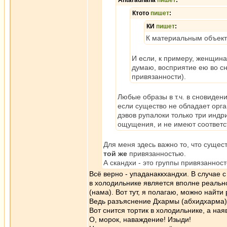
Antaradhana
пишет
:
Ктото
пишет
:
КИ
пишет
:
К материальным объект
И если, к примеру, женщина
думаю, восприятие ею во с
привязанности).
Любые образы в т.ч. в сновиден
если существо не обладает орга
дэвов рупалоки только три индр
ощущения, и не имеют соответс
Для меня здесь важно то, что сущест
той же
привязанностью.
А скандхи - это группы привязанност
Всё верно - упаданаккхандхи. В случае 
в холодильнике является вполне реальной
(нама). Вот тут, я полагаю, можно найти 
Ведь разъяснение Дхармы (абхидхарма)
Вот снится тортик в холодильнике, а наяв
О, морок, наваждение! Изыди!