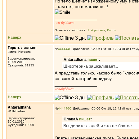
Но тело шепчет измождённому уму в отве
- там нет, но в магазине...!
_________________
нео-буддист
Ответы на этот пост:
Just process
,
Ктото
Наверх
Горсть листьев
№
444444
Добавлено: Сб 06 Окт 18, 12:34 (8 лет том
Фикус, Историк
Зарегистрирован:
Antaradhana
пишет
:
10.09.2010
Суждений: 31235
Шизотерика зашкаливает...
А представь только, каково было "класс
со всякой тантрой впридачу.
_________________
нео-буддист
Наверх
Antaradhana
№
444446
Добавлено: Сб 06 Окт 18, 12:42 (8 лет том
Wolfshadow
Зарегистрирован:
СлаваА
пишет
:
16.01.2016
Суждений: 10000
Вы делите людей и это не благое.
Опять шизотерическая пурга. Будда всегд