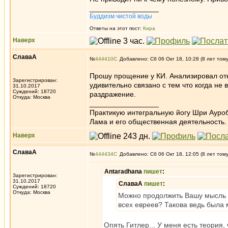
_________________
Буддизм чистой воды
Ответы на этот пост:
Кира
Наверх
СлаваА
№
444410
Добавлено: Сб 06 Окт 18, 10:28 (8 лет том
Прошу прощение у КИ. Анализировал отк
Зарегистрирован:
удивительно связано с тем что когда не
31.10.2017
Суждений: 18720
раздражение.
Откуда: Москва
_________________
Практикую интегральную йогу Шри Ауроб
Лама и его общественная деятельность.
Наверх
СлаваА
№
444434
Добавлено: Сб 06 Окт 18, 12:05 (8 лет том
Antaradhana
пишет
:
Зарегистрирован:
31.10.2017
СлаваА
пишет
:
Суждений: 18720
Откуда: Москва
Можно продолжить Вашу мысль и
всех евреев? Такова ведь была 
Опять Гитлер... У меня есть теория