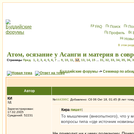
FAQ
Поиск
По
Профиль
Новы
В этом разд
Атом, осязание у Асанги и материя в сов
Страницы
Пред.
1
,
2
,
3
,
4
,
5
,
6
,
7
...
9
,
10
,
11
,
12
,
13
,
14
,
15
...
31
,
32
,
33
,
34
,
35
,
36
,
3
Буддийские форумы
->
Семинар по абх
Автор
КИ
№
444396
Добавлено: Сб 06 Окт 18, 01:45 (8 лет том
3Д
Зарегистрирован:
Кира
пишет
:
17.02.2005
Суждений: 52231
То мышление (внеопытного), что у м
вопросы типа «где источник новизны
Не приводит ни к чему полезному. Привод