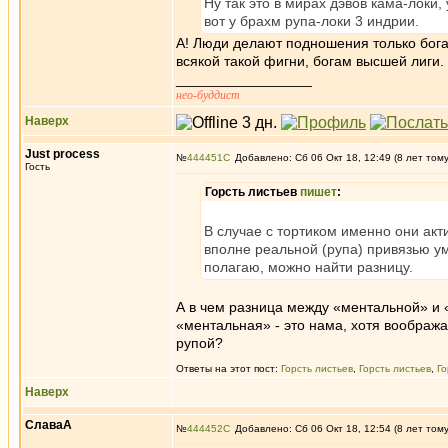
Ну так это в мирах дэвов кама-локи,
вот у брахм рупа-локи 3 индрии.
А! Люди делают подношения только богам
всякой такой фигни, богам высшей лиги. 
_________________
нео-буддист
Наверх
Just process
№
444451
Добавлено: Сб 06 Окт 18, 12:49 (8 лет том
Гость
Горсть листьев
пишет
:
В случае с тортиком именно они акт
вполне реальной (рупа) привязью ума,
полагаю, можно найти разницу.
А в чем разница между «ментальной» и 
«ментальная» - это нама, хотя воображ
рупой?
Ответы на этот пост:
Горсть листьев
,
Горсть листьев
,
Го
Наверх
СлаваА
№
444452
Добавлено: Сб 06 Окт 18, 12:54 (8 лет том