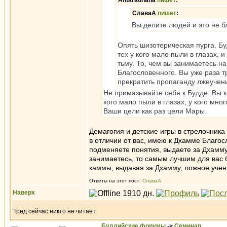
Antaradhana
пишет
:
СлаваА
пишет
:
Вы делите людей и это не б
Опять шизотерическая пурга. Бу
тех у кого мало пыли в глазах, и 
тьму. То, чем вы занимаетесь н
Благословенного. Вы уже раза т
прекратить пропаганду лжеучени
Не примазывайте себя к Будде. Вы к
кого мало пыли в глазах, у кого мног
Ваши цели как раз цели Мары.
Демагогия и детские игры в стрелочника
в отличии от вас, имею к Дхамме Благо
подменяете понятия, выдаете за Дхамму
занимаетесь, то самым лучшим для вас 
каммы, выдавая за Дхамму, ложное учени
Ответы на этот пост:
СлаваА
Наверх
Тред сейчас никто не читает.
Буддийские форумы
->
Семинар