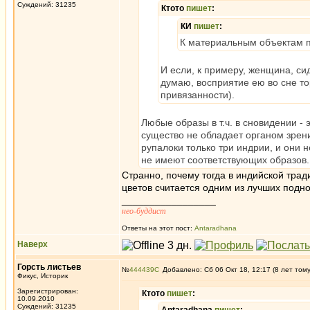
Суждений: 31235
Ктото
пишет
:
КИ
пишет
:
К материальным объектам п
И если, к примеру, женщина, си
думаю, восприятие ею во сне т
привязанности).
Любые образы в т.ч. в сновидении - 
существо не обладает органом зрени
рупалоки только три индрии, и они 
не имеют соответствующих образов.
Странно, почему тогда в индийской тра
цветов считается одним из лучших под
_________________
нео-буддист
Ответы на этот пост:
Antaradhana
Наверх
Горсть листьев
№
444439
Добавлено: Сб 06 Окт 18, 12:17 (8 лет том
Фикус, Историк
Зарегистрирован:
Ктото
пишет
:
10.09.2010
Суждений: 31235