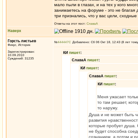
мало пыли в глазах, и на тех у кого много
занимаетесь на форуме - это не благая
три признались, что у вас цели, сходны
Ответы на этот пост:
СлаваА
Наверх
Горсть листьев
№
444447
Добавлено: Сб 06 Окт 18, 12:43 (8 лет том
Фикус, Историк
Зарегистрирован:
КИ
пишет
:
10.09.2010
Суждений: 31235
СлаваА
пишет
:
КИ
пишет
:
СлаваА
пишет
:
КИ
пишет
:
Меня ужасает только
то там решает, кото
то наружу.
Душа и не может быть ч
развития нравственност
которые пробует душа. 
не будет способна сое
сознанием, а потом и р