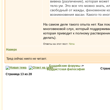
вивека (различение), которая может
тело-ум. Это все что можно знать, ил
свободный от жажды, феноменом кот
возникновения васан. Какого-то ино
На самом деле такого опыта нет. Как пок
многовековой слух, который поддерживае
которая приводит к полному растворению
делать).
Ответы на этот пост:
Nima
Наверх
Тред сейчас никто не читает.
Буддийские форумы
->
Стра
Буддистская философия
Страница
13
из
28