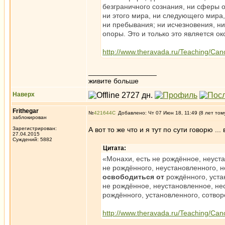
безграничного сознания, ни сферы о
ни этого мира, ни следующего мира,
ни пребывания; ни исчезновения, н
опоры. Это и только это является о
http://www.theravada.ru/Teaching/Can
_________________
живите больше
Наверх
Frithegar
№
421644
Добавлено: Чт 07 Июн 18, 11:49 (8 лет том
заблокирован
Зарегистрирован:
А вот то же что и я тут по сути говорю ..
27.04.2015
Суждений: 5882
Цитата:
«Монахи, есть не рождённое, неуста
не рождённого, неустановленного, н
освободиться от
рождённого, устан
не рождённое, неустановленное, не
рождённого, установленного, сотвор
http://www.theravada.ru/Teaching/Cano