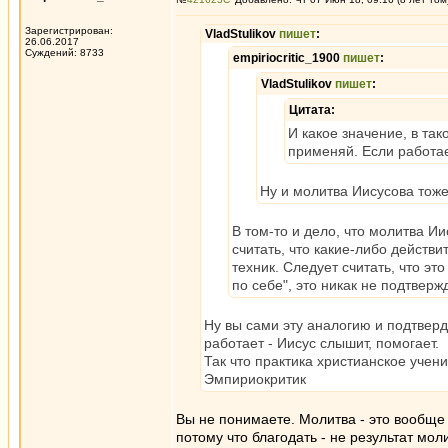
Зарегистрирован:
VladStulikov
пишет
:
26.06.2017
Суждений: 8733
empiriocritic_1900
пишет
:
VladStulikov
пишет
:
Цитата:
И какое значение, в так
применяй. Если работае
Ну и молитва Иисусова тоже 
В том-то и дело, что молитва И
считать, что какие-либо действ
техник. Следует считать, что эт
по себе", это никак не подтверж
Ну вы сами эту аналогию и подтверди
работает - Иисус слышит, помогает.
Так что практика христианское учени
Эмпириокритик
Вы не понимаете. Молитва - это вообще н
потому что благодать - не результат мол