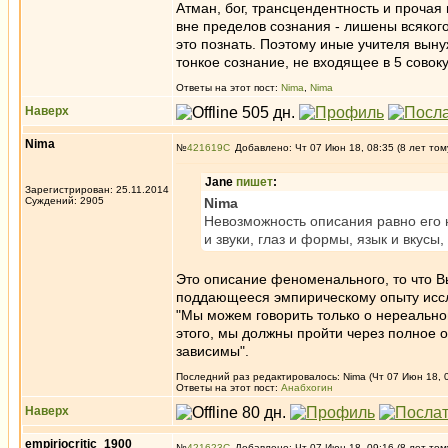
Атман, бог, трансцендентность и прочая 
вне пределов сознания - лишены всякого 
это познать. Поэтому иные учителя вын
тонкое сознание, не входящее в 5 совок
Ответы на этот пост:
Nima
,
Nima
Наверх
Nima
№
421619
Добавлено: Чт 07 Июн 18, 08:35 (8 лет том
Jane
пишет
:
Зарегистрирован: 25.11.2014
Суждений: 2905
Nima
Невозможность описания равно его н
и звуки, глаз и формы, язык и вкусы
Это описание феноменального, то что 
поддающееся эмпирическому опыту иссл
"Мы можем говорить только о нереальн
этого, мы должны пройти через полное 
зависимы".
Последний раз редактировалось: Nima (Чт 07 Июн 18, 0
Ответы на этот пост:
Анабхогин
Наверх
empiriocritic_1900
№
421623
Добавлено: Чт 07 Июн 18, 09:16 (8 лет том