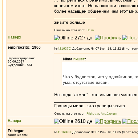
... "встретиться с разными личностями", "
конечном итоге. Но сложности возникают
более насыщен общением чем этот мир, 
_________________
живите больше
Ответы на этот пост:
Прям
Наверх
empiriocritic_1900
№
421637
Добавлено: Чт 07 Июн 18, 11:22 (8 лет том
Зарегистрирован:
Nima
пишет
:
26.06.2017
Суждений: 8733
Что у буддистов, что у адвайтинов, 
ума, отсутствие васан.
Но тогда "атман" - это излишняя умствен
_________________
Границы мира - это границы языка
Ответы на этот пост:
Frithegar
,
Анабхогин
Наверх
Frithegar
№
421639
Добавлено: Чт 07 Июн 18, 11:35 (8 лет том
заблокирован