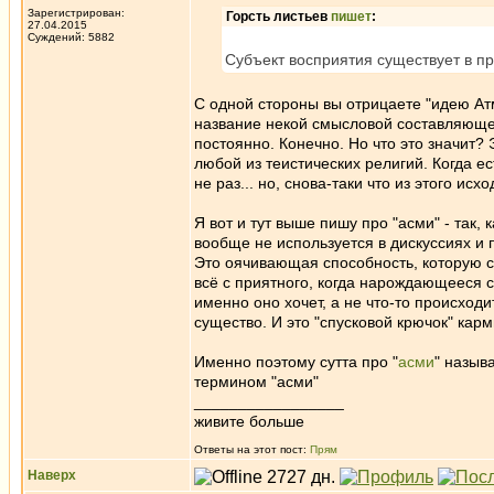
Зарегистрирован:
Горсть листьев
пишет
:
27.04.2015
Суждений: 5882
Субъект восприятия существует в пр
С одной стороны вы отрицаете "идею Атман
название некой смысловой составляющей
постоянно. Конечно. Но что это значит? 
любой из теистических религий. Когда ест
не раз... но, снова-таки что из этого исх
Я вот и тут выше пишу про "асми" - так, 
вообще не используется в дискуссиях и
Это оячивающая способность, которую с
всё с приятного, когда нарождающееся су
именно оно хочет, а не что-то происход
существо. И это "спусковой крючок" кар
Именно поэтому сутта про "
асми
" назыв
термином "асми"
_________________
живите больше
Ответы на этот пост:
Прям
Наверх