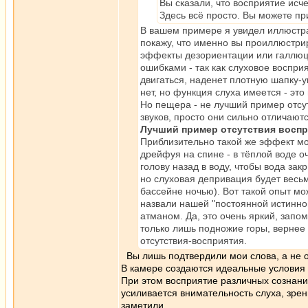
Вы сказали, что восприятие исче
Здесь всё просто. Вы можете п
В вашем примере я увидел иллюстра
покажу, что именно вы проиллюстрир
эффекты дезориентации или галлюцин
ошибками - так как слуховое восприя
двигаться, наденет плотную шапку-у
нет, но функция слуха имеется - эт
Но пещера - не лучший пример отсут
звуков, просто они сильно отличают
Лучший пример отсутствия воспр
Приблизительно такой же эффект мож
дрейфуя на спине - в тёплой воде о
голову назад в воду, чтобы вода за
но слуховая депривация будет весьма
бассейне ночью). Вот такой опыт мо
назвали нашей "постоянной истинно
атманом. Да, это очень яркий, зап
только лишь подножие горы, вернее 
отсутствия-восприятия.
Вы лишь подтвердили мои слова, а не о
В камере создаются идеальные условия 
При этом восприятие различных сознаний
усиливается внимательность слуха, зрен
заметили.