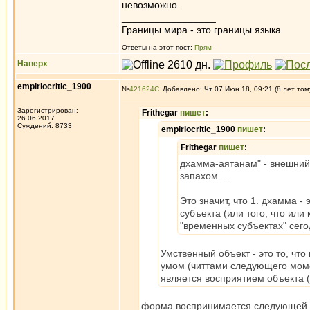
невозможно.
_________________
Границы мира - это границы языка
Ответы на этот пост:
Прям
Наверх
empiriocritic_1900
№
421624
Добавлено: Чт 07 Июн 18, 09:21 (8 лет том
Зарегистрирован:
Frithegar
пишет
:
26.06.2017
Суждений: 8733
empiriocritic_1900
пишет
:
Frithegar
пишет
:
дхамма-аятанам" - внешний 
запахом ...
Это значит, что 1. дхамма -
субъекта (или того, что или
"временных субъектах" сег
Умственный объект - это то, чт
умом (читтами следующего момен
является восприятием объекта (
форма воспринимается следующей фо