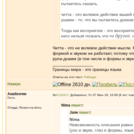
пытаетесь сказать.
читта - это волевое действие вашей
ушами - то, что вы пытаетесь доказат
Тогда как восприятие - это восприя
другое
него нельзя познать что-то
,
Читта - это не волевое действие мысли.
формой и звуком не работает, потому чт
рупа-дхамм (в том числе и формы и звук
_________________
Границы мира - это границы языка
Ответы на этот пост:
Frithegar
Наверх
Анабхогин
№
421631
Добавлено: Чт 07 Июн 18, 10:09 (8 лет том
Гость
Nima
пишет
:
Откуда: Rostov-na-donu
Jane
пишет
:
Nima
Невозможность описания равно е
(ухо и звуки, глаз и формы, язы