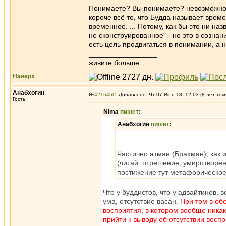
Понимаете? Вы понимаете? невозможно пр
короче всё то, что Будда называет вре
временное. ... Потому, как бы это ни на
не сконструированное" - но это в созна
есть цель продвигаться в понимании, а
_________________
живите больше
Наверх
Анабхогин
№
421646
Добавлено: Чт 07 Июн 18, 12:03 (8 лет том
Гость
Nima
пишет
:
Анабхогин
пишет
:
Частично атман (Брахман), как 
(читай: отрешение, умиротворен
постижение тут метафорическое,
Что у буддистов, что у адвайтинов, 
ума, отсутствие васан.
При том в об
восприятия, в котором вообще никак
прийти к выводу об отсутствии восп