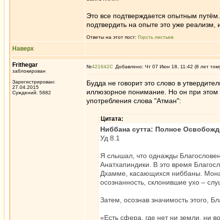
Это все подтверждается опытным путём. 
подтвердить на опыте это уже реализм, 
Ответы на этот пост:
Горсть листьев
Наверх
Frithegar
№
421642
Добавлено: Чт 07 Июн 18, 11:42 (8 лет том
заблокирован
Зарегистрирован:
Будда не говорит это слово в утвердите
27.04.2015
иллюзорное понимание. Но он при этом г
Суждений: 5882
употребления слова "Атман":
Цитата:
Ниббана сутта: Полное Освобожд
Уд 8.1
Я слышал, что однажды Благослове
Анатхапиндики. В это время Благос
Дхамме, касающихся ниббаны. Мона
осознанность, склонившие ухо – сл
Затем, осознав значимость этого, Б
«Есть сфера, где нет ни земли, ни в