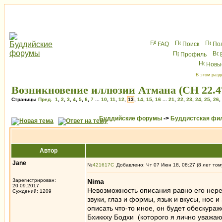
FAQ
Поиск
По
Профиль
Новы
В этом разд
Возникновение иллюзии Атмана (СН 22.47,
Страницы
Пред.
1
,
2
,
3
,
4
,
5
,
6
,
7
...
10
,
11
,
12
,
13
,
14
,
15
,
16
...
21
,
22
,
23
,
24
,
25
,
26
,
Буддийские форумы
->
Буддистская фи
Автор
Jane
№
421617
Добавлено: Чт 07 Июн 18, 08:27 (8 лет том
Зарегистрирован:
Nima
20.09.2017
Невозможность описания равно его нерел
Суждений: 1209
звуки, глаз и формы, язык и вкусы, нос и
описать что-то иное, он будет обескура
Бхиккху Бодхи (которого я лично уважаю