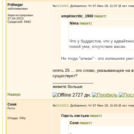
Frithegar
№
421640
Добавлено: Чт 07 Июн 18, 11:37 (8 лет том
заблокирован
Зарегистрирован:
empiriocritic_1900
пишет
:
27.04.2015
Суждений: 5882
Nima
пишет
:
Что у буддистов, что у адвайтин
покой ума, отсутствие васан.
Но тогда "атман" - это излишняя умс
опять 25 ... это слово, указывающее на
с
существует?
_________________
живите больше
Наверх
Сеня
№
421641
Добавлено: Чт 07 Июн 18, 11:40 (8 лет том
Гость
Горсть листьев
пишет
:
Откуда: Vйry
Сеня
пишет
: