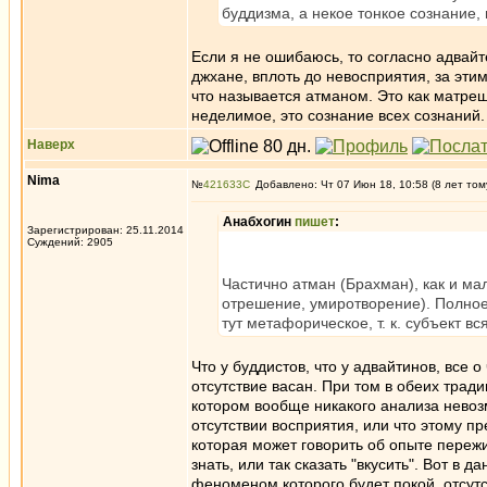
буддизма, а некое тонкое сознание,
Если я не ошибаюсь, то согласно адвайт
джхане, вплоть до невосприятия, за этим
что называется атманом. Это как матреш
неделимое, это сознание всех сознаний
Наверх
Nima
№
421633
Добавлено: Чт 07 Июн 18, 10:58 (8 лет том
Анабхогин
пишет
:
Зарегистрирован: 25.11.2014
Суждений: 2905
Частично атман (Брахман), как и ма
отрешение, умиротворение). Полное 
тут метафорическое, т. к. субъект в
Что у буддистов, что у адвайтинов, все 
отсутствие васан. При том в обеих трад
котором вообще никакого анализа невозм
отсутствии восприятия, или что этому пр
которая может говорить об опыте пережи
знать, или так сказать "вкусить". Вот в 
феноменом которого будет покой, отсут