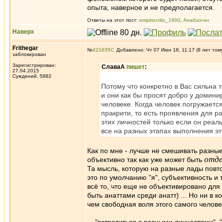
опыта, наверное и не предполагается.
Ответы на этот пост:
empiriocritic_1900
,
Анабхогин
Наверх
Frithegar
№
421635
Добавлено: Чт 07 Июн 18, 11:17 (8 лет том
заблокирован
Зарегистрирован:
СлаваА
пишет
:
27.04.2015
Суждений: 5882
Потому что конкретно в Вас сильна 
и они как бы просят добро у домини
человеке. Когда человек погружаетс
пракрити, то есть проявления для р
этих личностей только если он реал
все на разных этапах выполнения эт
Как по мне - лучше не смешивать разные
отде
объективно так как уже может быть
Та мысль, которую на разные лады повтор
это по умолчанию "я", субъективность и т
всё то, что еще не объективировано для
быть анаттами среди анатт) ... Но ни в 
чем свободная воля этого самого челов