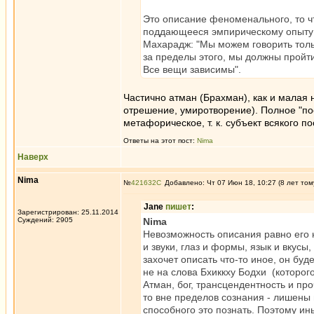
Это описание феноменального, то ч
поддающееся эмпирическому опыту и
Махарадж: "Мы можем говорить тол
за пределы этого, мы должны пройт
Все вещи зависимы".
Частично атман (Брахман), как и малая 
отрешение, умиротворение). Полное "пос
метафорическое, т. к. субъект всякого п
Ответы на этот пост:
Nima
Наверх
Nima
№
421632
Добавлено: Чт 07 Июн 18, 10:27 (8 лет том
Jane
пишет
:
Зарегистрирован: 25.11.2014
Суждений: 2905
Nima
Невозможность описания равно его н
и звуки, глаз и формы, язык и вкусы
захочет описать что-то иное, он бу
не на слова Бхиккху Бодхи (которого
Атман, бог, трансцендентность и про
то вне пределов сознания - лишены в
способного это познать. Поэтому и