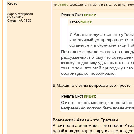
Ктото
№
408869
Добавлено: Пн 30 Апр 18, 17:20 (8 лет том
Зарегистрирован:
Рената Скот
пишет
:
05.02.2017
Суждений: 7305
Ктото
пишет
:
У Ренаты получается, что у "об
изменчивый ум превращается в 
останется и в окончательной Ни
Позвольте сначала сказать по повод
рассуждения, потому что совершенно
какому-то дохлику удалось стать атл
так и о том, что этой природы у нег
обстоит дело, невозможно.
В Махаяне с этим вопросом всё просто 
Рената Скот
пишет
:
Отчего-то есть мнение, что если ест
непременно должно быть вселенски
Вселенский Атман - это Брахман.
А вечное и автономное - это просто Атм
адвайта-веданта), а в других - не тожде