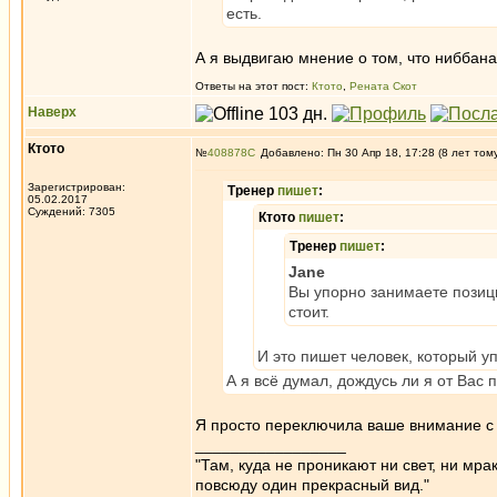
есть.
А я выдвигаю мнение о том, что ниббана
Ответы на этот пост:
Ктото
,
Рената Скот
Наверх
Ктото
№
408878
Добавлено: Пн 30 Апр 18, 17:28 (8 лет том
Зарегистрирован:
Тренер
пишет
:
05.02.2017
Суждений: 7305
Ктото
пишет
:
Тренер
пишет
:
Jane
Вы упорно занимаете позици
стоит.
И это пишет человек, который уп
А я всё думал, дождусь ли я от Вас 
Я просто переключила ваше внимание с
_________________
"Там, куда не проникают ни свет, ни мрак
повсюду один прекрасный вид."