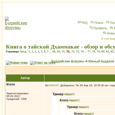
FAQ
Поиск
По
Профиль
Новы
В этом разд
Книга о тайской Дхаммакае - обзор и обс
Страницы
Пред.
1
,
2
,
3
,
4
,
5
,
6
,
7
...
68
,
69
,
70
,
71
,
72
,
73
,
74
...
77
,
78
,
79
,
80
,
81
,
82
Буддийские форумы
->
Южный буддизм
Автор
Ктото
№
408845
Добавлено: Пн 30 Апр 18, 16:55 (8 лет том
Зарегистрирован:
Тренер
пишет
:
05.02.2017
Суждений: 7305
Ктото
пишет
:
Тренер
пишет
:
Ктото
пишет
: