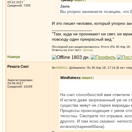
Тренер
пишет
:
05.02.2017
Суждений: 7305
Jane
Вы упорно занимаете позицию, что Вы
И это пишет человек, который упорно зан
_________________
"Там, куда не проникают ни свет, ни мрак
повсюду один прекрасный вид."
Последний раз редактировалось: Ктото (Пн 30 Апр 18, 
Ответы на этот пост:
Тренер
Наверх
Рената Скот
№
408861
Добавлено: Пн 30 Апр 18, 17:14 (8 лет том
Mindfulness
пишет
:
Зарегистрирован:
29.09.2017
Суждений: 14208
...
На счет способностей вам ответили 
И кстати даже загрязненный ум не с
существа живут не старея мириады к
Процессы происходящие с умом отлич
тягостны. Смотрите тот отрывок, ко
другого. И там ясно сказано: непост
исчезло(париниббана).