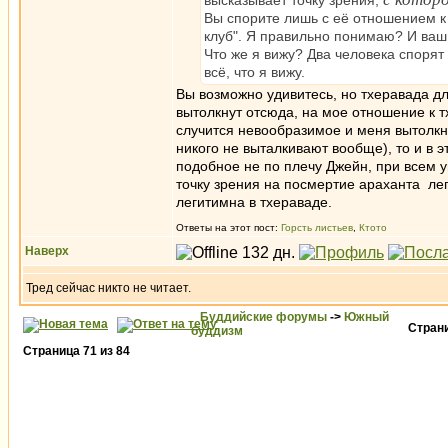
высказывает точку зрения,
Вы спорите лишь с её отношением к 
клуб". Я правильно понимаю? И ваш 
Что же я вижу? Два человека спорят 
всё, что я вижу.
Вы возможно удивитесь, но тхеравада д
вытолкнут отсюда, на мое отношение к т
случится невообразимое и меня вытолкну
никого не выталкивают вообще), то и в 
подобное не по плечу Джейн, при всем ув
точку зрения на посмертие араханта лег
легитимна в тхераваде.
Ответы на этот пост:
Горсть листьев
,
Ктото
Наверх
Тред сейчас никто не читает.
Буддийские форумы
->
Южный
Стран
буддизм
Страница
71
из
84