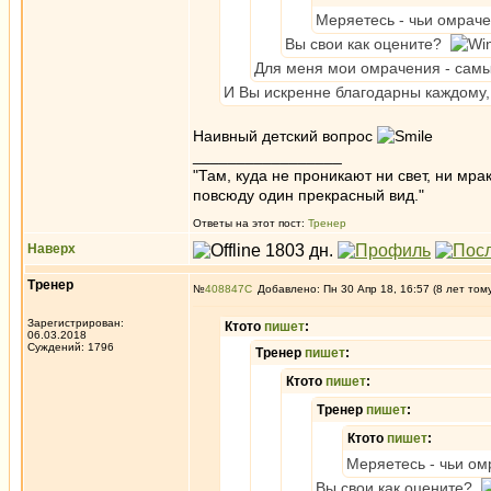
Меряетесь - чьи омраче
Вы свои как оцените?
Для меня мои омрачения - самы
И Вы искренне благодарны каждому, 
Наивный детский вопрос
_________________
"Там, куда не проникают ни свет, ни мрак
повсюду один прекрасный вид."
Ответы на этот пост:
Тренер
Наверх
Тренер
№
408847
Добавлено: Пн 30 Апр 18, 16:57 (8 лет том
Зарегистрирован:
Ктото
пишет
:
06.03.2018
Суждений: 1796
Тренер
пишет
:
Ктото
пишет
:
Тренер
пишет
:
Ктото
пишет
:
Меряетесь - чьи ом
Вы свои как оцените?