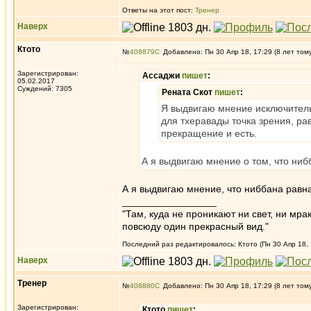
Ответы на этот пост:
Тренер
Наверх
Ктото
№
408879
Добавлено: Пн 30 Апр 18, 17:29 (8 лет том
Зарегистрирован:
Ассаджи
пишет
:
05.02.2017
Суждений: 7305
Рената Скот
пишет
:
Я выдвигаю мнение исключитель
для тхеравады точка зрения, рав
прекращение и есть.
А я выдвигаю мнение о том, что ниб
А я выдвигаю мнение, что ниббана равна
_________________
"Там, куда не проникают ни свет, ни мрак
повсюду один прекрасный вид."
Последний раз редактировалось: Ктото (Пн 30 Апр 18, 
Наверх
Тренер
№
408880
Добавлено: Пн 30 Апр 18, 17:29 (8 лет том
Зарегистрирован:
Ктото
пишет
: