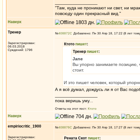
_________________
"Там, куда не проникают ни свет, ни мрак
повсюду один прекрасный вид."
Наверх
Тренер
№
408872
Добавлено: Пн 30 Апр 18, 17:22 (8 лет том
Зарегистрирован:
Ктото
пишет
:
06.03.2018
Суждений: 1796
Тренер
пишет
:
Jane
Вы упорно занимаете позицию, ч
стоит.
И это пишет человек, который упорно
А я всё думал, дождусь ли я от Вас подо
_________________
пока веришь уму...
Ответы на этот пост:
Ктото
Наверх
empiriocritic_1900
№
408876
Добавлено: Пн 30 Апр 18, 17:27 (8 лет том
Зарегистрирован:
Рената Скот
пишет
: