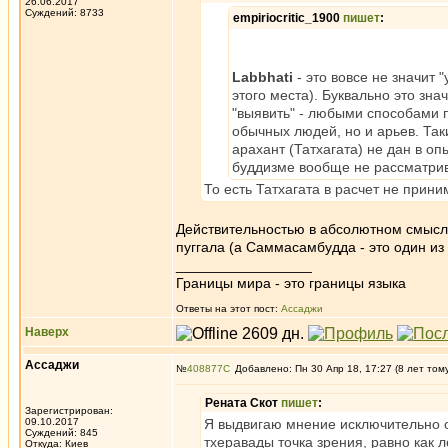
26.06.2017
Суждений: 8733
empiriocritic_1900
пишет
:
Labbhati
- это вовсе не значит 
этого места). Буквально это знач
"выявить" - любыми способами п
обычных людей, но и арьев. Так
арахант (Татхагата) не дан в опы
буддизме вообще не рассматрив
То есть Татхагата в расчет не прин
Действительностью в абсолютном смысле 
пуггала (а Саммасамбудда - это один из 
_________________
Границы мира - это границы языка
Ответы на этот пост:
Ассаджи
Наверх
Ассаджи
№
408877
Добавлено: Пн 30 Апр 18, 17:27 (8 лет том
Рената Скот
пишет
:
Зарегистрирован:
09.10.2017
Я выдвигаю мнение исключительно о
Суждений: 845
тхеравады точка зрения, равно как 
Откуда: Киев