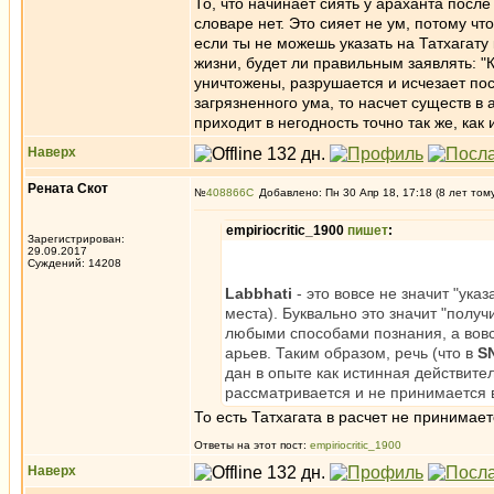
То, что начинает сиять у араханта после
словаре нет. Это сияет не ум, потому что
если ты не можешь указать на Татхагату
жизни, будет ли правильным заявлять: "
уничтожены, разрушается и исчезает по
загрязненного ума, то насчет существ в 
приходит в негодность точно так же, как 
Наверх
Рената Скот
№
408866
Добавлено: Пн 30 Апр 18, 17:18 (8 лет том
empiriocritic_1900
пишет
:
Зарегистрирован:
29.09.2017
Суждений: 14208
Labbhati
- это вовсе не значит "ука
места). Буквально это значит "получи
любыми способами познания, а вовс
арьев. Таким образом, речь (что в
S
дан в опыте как истинная действител
рассматривается и не принимается в
То есть Татхагата в расчет не принимае
Ответы на этот пост:
empiriocritic_1900
Наверх