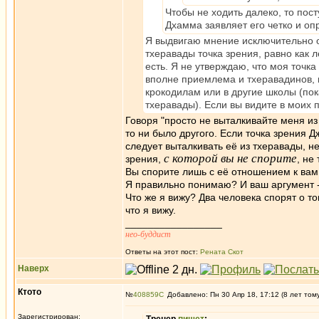
Чтобы не ходить далеко, то пос
Дхамма заявляет его четко и оп
Я выдвигаю мнение исключительно о
тхеравады точка зрения, равно как 
есть. Я не утверждаю, что моя точк
вполне приемлема и тхеравадинов, 
крокодилам или в другие школы (по
тхеравады). Если вы видите в моих 
Говоря "просто не выталкивайте меня из
то ни было другого. Если точка зрения Д
следует выталкивать её из тхеравады, не
с которой вы не спорите
зрения,
, не
Вы спорите лишь с её отношением к вам -
Я правильно понимаю? И ваш аргумент -
Что же я вижу? Два человека спорят о то
что я вижу.
_________________
нео-буддист
Ответы на этот пост:
Рената Скот
Наверх
Ктото
№
408859
Добавлено: Пн 30 Апр 18, 17:12 (8 лет том
Зарегистрирован: