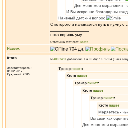
Для меня мои омрачения - 
И Вы искренне благодарны каждо
Наивный детский вопрос
С которого и начинается путь в нужную 
_________________
пока веришь уму...
Ответы на этот пост:
Ктото
Наверх
Ктото
№
408852
Добавлено: Пн 30 Апр 18, 17:04 (8 лет том
Зарегистрирован:
Тренер
пишет
:
05.02.2017
Суждений: 7305
Ктото
пишет
:
Тренер
пишет
:
Ктото
пишет
:
Тренер
пишет
:
Ктото
пишет
:
Меряетесь - чь
Вы свои как оцени
Для меня мои омрачени