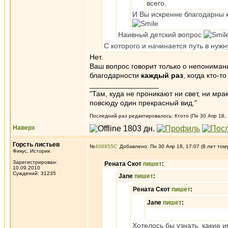
всего.
И Вы искренне благодарны к
Наивный детский вопрос
С которого и начинается путь в нуж
Нет.
Ваш вопрос говорит только о непониман
благодарности
каждый раз
, когда кто-т
_________________
"Там, куда не проникают ни свет, ни мрак
повсюду один прекрасный вид."
Последний раз редактировалось: Ктото (Пн 30 Апр 18, 
Наверх
Горсть листьев
№
408855
Добавлено: Пн 30 Апр 18, 17:07 (8 лет том
Фикус, Историк
Зарегистрирован:
Рената Скот
пишет
:
10.09.2010
Суждений: 31235
Jane
пишет
:
Рената Скот
пишет
:
Jane
пишет
:
Хотелось бы узнать, какие