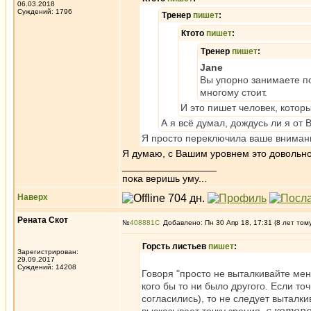
06.03.2018
Суждений: 1796
Тренер
пишет
:
Ктото
пишет
:
Тренер
пишет
:
Jane
Вы упорно занимаете по
многому стоит.
И это пишет человек, которы
А я всё думал, дождусь ли я от 
Я просто переключила ваше вниман
Я думаю, с Вашим уровнем это довольн
_________________
пока веришь уму...
Наверх
Рената Скот
№
408881
Добавлено: Пн 30 Апр 18, 17:31 (8 лет том
Горсть листьев
пишет
:
Зарегистрирован:
29.09.2017
Суждений: 14208
Говоря "просто не выталкивайте мен
кого бы то ни было другого. Если то
согласились), то не следует выталки
с котор