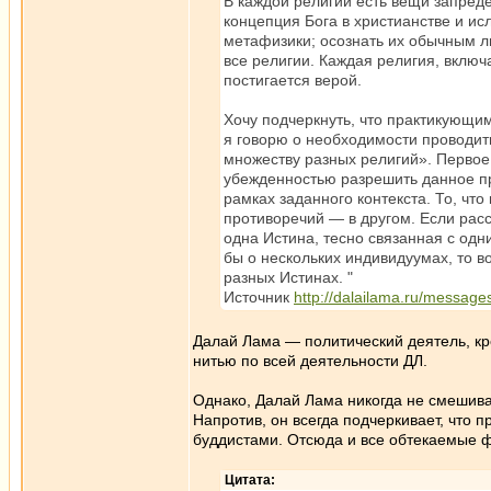
В каждой религии есть вещи запред
концепция Бога в христианстве и ис
метафизики; осознать их обычным лю
все религии. Каждая религия, включа
постигается верой.
Хочу подчеркнуть, что практикующим
я говорю о необходимости проводи
множеству разных религий». Первое
убежденностью разрешить данное пр
рамках заданного контекста. То, чт
противоречий — в другом. Если расс
одна Истина, тесно связанная с од
бы о нескольких индивидуумах, то в
разных Истинах. "
Источник
http://dalailama.ru/message
Далай Лама — политический деятель, кр
нитью по всей деятельности ДЛ.
Однако, Далай Лама никогда не смешива
Напротив, он всегда подчеркивает, что пр
буддистами. Отсюда и все обтекаемые ф
Цитата: