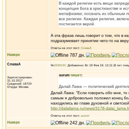
В каждой религии есть вещи запред
концепция Бога в христианстве и ис
метафизики; осознать их обычным лю
все религии. Каждая религия, включа
постигается верой.
А эта фраза лишь говорит о том, что в 
подразумевает принятие чего-то на веру
Ответы на этот пост:
СлаваА
Наверх
СлаваА
№
383819
Добавлено: Вс 18 Фев 18, 12:11 (8 лет том
aurum
пишет
:
Зарегистрирован:
31.10.2017
Суждений: 18720
Далай Лама — политический деятель
Откуда: Москва
Далай Лама: "Если говорить обо мне, то
самым я добровольно положил конец бо
находились во главе духовной и светской
http://dalailama.ru/news/3178-dalai_lama.
Ответы на этот пост:
aurum
Наверх