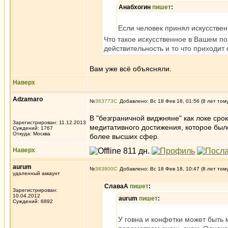
Анабхогин
пишет
:
Если человек принял искусственн
Что такое искусственное в Вашем 
действительность и то что приходит 
Вам уже всё объясняли.
Наверх
Adzamaro
№
383773
Добавлено: Вс 18 Фев 18, 01:56 (8 лет том
В "безграничной виджняне" как локе сро
Зарегистрирован: 11.12.2013
медитативного достижения, которое было
Суждений: 1767
Откуда: Москва
более высших сфер.
Наверх
aurum
№
383800
Добавлено: Вс 18 Фев 18, 10:47 (8 лет том
удаленный аккаунт
СлаваА
пишет
:
Зарегистрирован:
10.04.2012
aurum
пишет
:
Суждений: 6892
У говна и конфетки может быть 