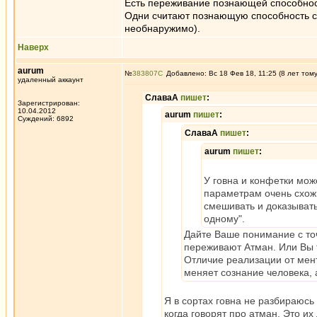
Есть переживание познающей способнос
Одни считают познающую способность су
необнаружимо).
Наверх
aurum
№
383807
Добавлено: Вс 18 Фев 18, 11:25 (8 лет том
удаленный аккаунт
СлаваА
пишет
:
Зарегистрирован:
10.04.2012
aurum
пишет
:
Суждений: 6892
СлаваА
пишет
:
aurum
пишет
:
У говна и конфетки мож
параметрам очень схож.
смешивать и доказывать,
одному".
Дайте Ваше понимание с точ
переживают Атман. Или Вы т
Отличие реализации от мен
меняет сознание человека, 
Я в сортах говна не разбираюсь
когда говорят про атман. Это их