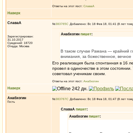
Ответы на этот пост:
СлаваА
Наверх
СлаваА
№
383765
Добавлено: Вс 18 Фев 18, 01:41 (8 лет том
Анабхогин
пишет
:
Зарегистрирован:
31.10.2017
Суждений: 18720
Откуда: Москва
В таком случае Рамана — крайний гл
внимания, за божественное, вечное
Его реализация была спонтанная в 16 лет
провел в одиночестве в этом состоянии. 
советовал ученикам своим.
Ответы на этот пост:
Анабхогин
Наверх
Анабхогин
№
383767
Добавлено: Вс 18 Фев 18, 01:47 (8 лет том
Гость
СлаваА
пишет
:
Анабхогин
пишет
: