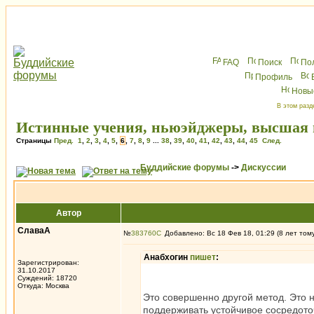
FAQ
Поиск
По
Профиль
Новы
В этом разд
Истинные учения, ньюэйджеры, высшая и
Страницы
Пред.
1
,
2
,
3
,
4
,
5
,
6
,
7
,
8
,
9
...
38
,
39
,
40
,
41
,
42
,
43
,
44
,
45
След.
Буддийские форумы
->
Дискуссии
Автор
СлаваА
№
383760
Добавлено: Вс 18 Фев 18, 01:29 (8 лет том
Анабхогин
пишет
:
Зарегистрирован:
31.10.2017
Суждений: 18720
Откуда: Москва
Это совершенно другой метод. Это 
поддерживать устойчивое сосредото