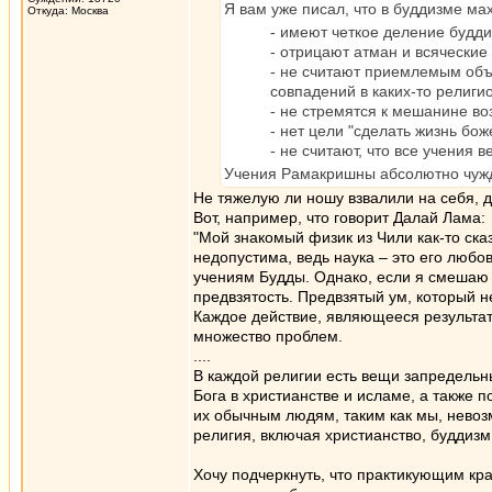
Я вам уже писал, что в буддизме ма
Откуда: Москва
- имеют четкое деление будди
- отрицают атман и всяческие
- не считают приемлемым объ
совпадений в каких-то религи
- не стремятся к мешанине во
- нет цели "сделать жизнь бо
- не считают, что все учения в
Учения Рамакришны абсолютно чужды
Не тяжелую ли ношу взвалили на себя, 
Вот, например, что говорит Далай Лама:
"Мой знакомый физик из Чили как-то ска
недопустима, ведь наука – это его любов
учениям Будды. Однако, если я смешаю 
предвзятость. Предвзятый ум, который н
Каждое действие, являющееся результат
множество проблем.
....
В каждой религии есть вещи запредельн
Бога в христианстве и исламе, а также 
их обычным людям, таким как мы, невозм
религия, включая христианство, буддизм,
Хочу подчеркнуть, что практикующим кра