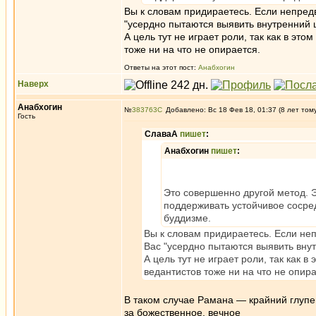
Вы к словам придираетесь. Если непредв
"усердно пытаются выявить внутренний ц
А цель тут не играет роли, так как в эт
тоже ни на что не опирается.
Ответы на этот пост:
Анабхогин
Наверх
Анабхогин
№
383763
Добавлено: Вс 18 Фев 18, 01:37 (8 лет том
Гость
СлаваА
пишет
:
Анабхогин
пишет
:
Это совершенно другой метод. 
поддерживать устойчивое сосред
буддизме.
Вы к словам придираетесь. Если неп
Вас "усердно пытаются выявить внут
А цель тут не играет роли, так как 
ведантистов тоже ни на что не опира
В таком случае Рамана — крайний глупе
за божественное, вечное