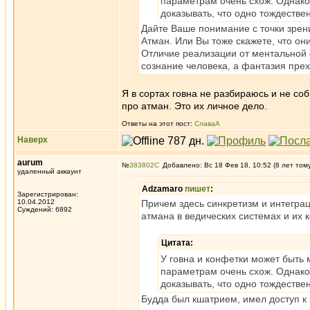
параметрам очень схож. Однако,
доказывать, что одно тождествен
Дайте Ваше понимание с точки зрени
Атман. Или Вы тоже скажете, что он
Отличие реализации от ментальной 
сознание человека, а фантазия пре
Я в сортах говна не разбираюсь и не со
про атман. Это их личное дело.
Ответы на этот пост:
СлаваА
Наверх
aurum
№
383802
Добавлено: Вс 18 Фев 18, 10:52 (8 лет том
удаленный аккаунт
Adzamaro
пишет
:
Зарегистрирован:
10.04.2012
Причем здесь синкретизм и интеграц
Суждений: 6892
атмана в ведических системах и их 
Цитата:
У говна и конфетки может быть 
параметрам очень схож. Однако,
доказывать, что одно тождествен
Будда был кшатрием, имел доступ к 