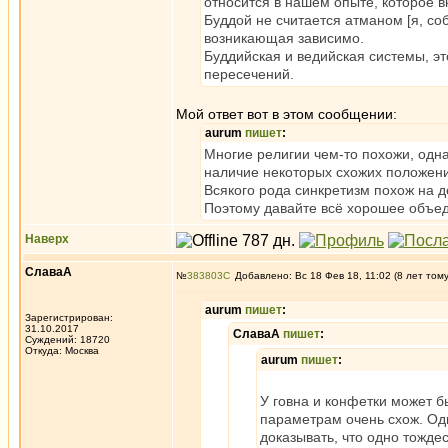
относится в нашем опыте, которое в
Буддой не считается атманом [я, со
возникающая зависимо.
Буддийская и ведийская системы, эт
пересечений.
Мой ответ вот в этом сообщении:
aurum
пишет
:
Многие религии чем-то похожи, одна
наличие некоторых схожих положени
Всякого рода синкретизм похож на д
Поэтому давайте всё хорошее объе
Наверх
СлаваА
№
383803
Добавлено: Вс 18 Фев 18, 11:02 (8 лет том
aurum
пишет
:
Зарегистрирован:
31.10.2017
СлаваА
пишет
:
Суждений: 18720
Откуда: Москва
aurum
пишет
:
У говна и конфетки может б
параметрам очень схож. Одн
доказывать, что одно тождес