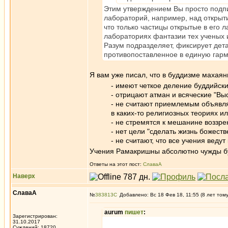
Этим утверждением Вы просто подпи
лабораторий, например, над открыти
что только частицы открытые в его 
лабораториях фантазии тех ученых 
Разум подразделяет, фиксирует дета
противопоставленное в единую гарм
Я вам уже писал, что в буддизме махаян
- имеют четкое деление буддийски
- отрицают атман и всяческие "Вы
- не считают приемлемым объявля
в каких-то религиозных теориях и
- не стремятся к мешанине воззре
- нет цели "сделать жизнь божест
- не считают, что все учения ведут
Учения Рамакришны абсолютно чужды бу
Ответы на этот пост:
СлаваА
Наверх
СлаваА
№
383813
Добавлено: Вс 18 Фев 18, 11:55 (8 лет том
aurum
пишет
:
Зарегистрирован:
31.10.2017
Суждений: 18720