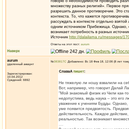
говорю о необходимости проводить раз
множеству разных религий». Первое пр
разрешить данное противоречие. Это ст
контекста. То, что кажется противоречи
рассуждать в контексте отдельно взятой
одним источником Прибежища. Однако, е
возникает потребность в разных источни
Источник
http://dalailama.ru/messages/17
Ответы на этот пост:
aurum
Наверх
aurum
№
383817
Добавлено: Вс 18 Фев 18, 12:06 (8 лет том
удаленный аккаунт
СлаваА
пишет
:
Зарегистрирован:
10.04.2012
Суждений: 6892
Не тяжелую ли ношу взвалили на себ
Вот, например, что говорит Далай Л
"Мой знакомый физик из Чили как-то
недопустима, ведь наука – это его л
уважение к учениям Будды. Однако, 
уме появится предвзятость. Предвзя
действительность. Каждое действие
реальностью. Так возникает множес
....