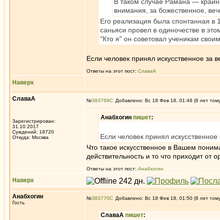
В таком случае Рамана — крайни
внимания, за божественное, ве
Его реализация была спонтанная в 16
саньяси провел в одиночестве в это
"Кто я" он советовал ученикам своим
Если человек принял искусственное за ве
Ответы на этот пост:
СлаваА
Наверх
СлаваА
№
383769
Добавлено: Вс 18 Фев 18, 01:48 (8 лет том
Анабхогин
пишет
:
Зарегистрирован:
31.10.2017
Суждений: 18720
Если человек принял искусственное з
Откуда: Москва
Что такое искусственное в Вашем пони
действительность и то что приходит от о
Ответы на этот пост:
Анабхогин
Наверх
Анабхогин
№
383770
Добавлено: Вс 18 Фев 18, 01:50 (8 лет том
Гость
СлаваА
пишет
: