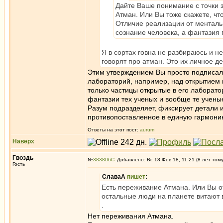
Дайте Ваше понимание с точки з
Атман. Или Вы тоже скажете, чт
Отличие реализации от менталь
сознание человека, а фантазия
Я в сортах говна не разбираюсь и н
говорят про атман. Это их личное де
Этим утверждением Вы просто подписали
лабораторий, например, над открытием н
только частицы открытые в его лаборато
фантазии тех ученых и вообще те учены
Разум подразделяет, фиксирует детали и
противопоставленное в единую гармонию
Ответы на этот пост:
aurum
Наверх
Гвоздь
№
383806
Добавлено: Вс 18 Фев 18, 11:21 (8 лет том
Гость
СлаваА
пишет
:
Есть переживание Атмана. Или Вы от
остальные люди на планете витают 
.
Нет переживания Атмана.