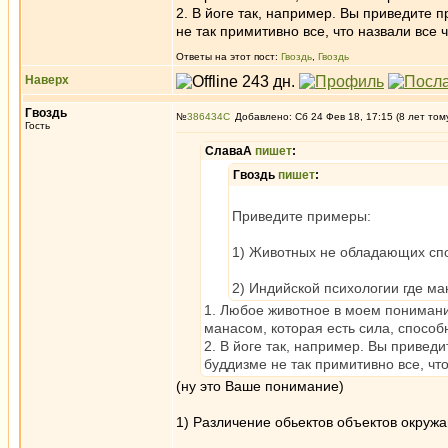
2. В йоге так, например. Вы приведите 
не так примитивно все, что назвали все 
Ответы на этот пост:
Гвоздь
,
Гвоздь
Наверх
Гвоздь
№
386434
Добавлено: Сб 24 Фев 18, 17:15 (8 лет том
Гость
СлаваА
пишет
:
Гвоздь
пишет
:
Приведите примеры:
1) Животных не обладающих спо
2) Индийской психологии где ман
1. Любое животное в моем понимании
манасом, которая есть сила, спосо
2. В йоге так, например. Вы привед
буддизме не так примитивно все, что
(ну это Ваше понимание)
1) Различение обьектов объектов окружа