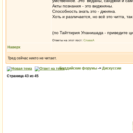
умственное. Это веданы, санджни и сам
Акты познания - это виджняны.
Способность знать это - джняна.
Хоть и различается, но всё это читта, та
(по Тайттирия Упанишада - приведите ци
Ответы на этот пост:
СлаваА
Наверх
Тред сейчас никто не читает.
Буддийские форумы
->
Дискуссии
Страница
43
из
45