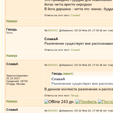
йогас читта вритти ниродхах
В йога даршана - читта это: манас, будд
Ответы на этот пост:
СлаваА
Наверх
Гвоздь
№
386450
Добавлено: Сб 24 Фев 18, 17:34 (8 лет том
Гость
СлаваА
Различение существует вне распознавани
Ответы на этот пост:
СлаваА
Наверх
СлаваА
№
386454
Добавлено: Сб 24 Фев 18, 17:41 (8 лет том
Гвоздь
пишет
:
Зарегистрирован:
31.10.2017
СлаваА
Суждений: 18720
Различение существует вне распозна
Откуда: Москва
В данном контексте различение и распо
Ответы на этот пост:
Гвоздь
Наверх
СлаваА
№
386456
Добавлено: Сб 24 Фев 18, 17:48 (8 лет том