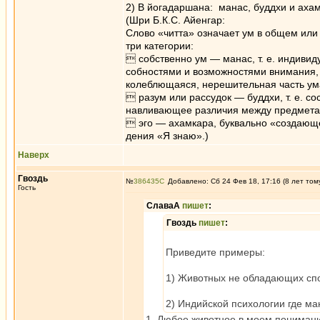
2) В йогадаршана: манас, буддхи и ахамк
(Шри Б.К.С. Айенгар:
Слово «читта» означает ум в общем или
три категории:
 собственно ум — манас, т. е. индиви
собностями и возможностями внимания, 
колеблющаяся, нерешительная часть ум
 разум или рассудок — буддхи, т. е. с
навливающее различия между предмета
 эго — ахамкара, буквально «создающее
дения «Я знаю».)
Наверх
Гвоздь
№
386435
Добавлено: Сб 24 Фев 18, 17:16 (8 лет том
Гость
СлаваА
пишет
:
Гвоздь
пишет
:
Приведите примеры:
1) Животных не обладающих спо
2) Индийской психологии где ман
1. Любое животное в моем понимании