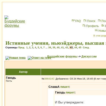
FAQ
Поиск
По
Профиль
Новы
В этом разд
Истинные учения, ньюэйджеры, высшая и
Страницы
Пред.
1
,
2
,
3
,
4
,
5
,
6
,
7
...
38
,
39
,
40
,
41
,
42
,
43
,
44
,
45
След.
Буддийские форумы
->
Дискуссии
Автор
Гвоздь
№
386414
Добавлено: Сб 24 Фев 18, 16:40 (8 лет том
Гость
СлаваА
пишет
:
Гвоздь
пишет
:
И Вы утверждаете: