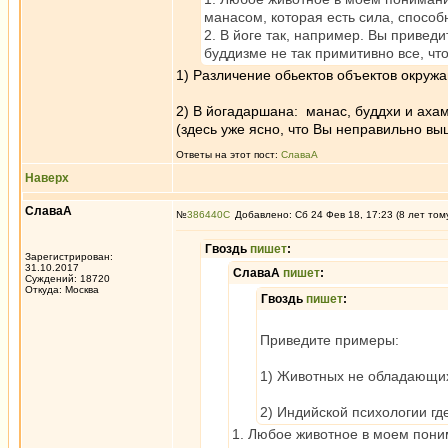
манасом, которая есть сила, спосо
2. В йоге так, например. Вы привед
буддизме не так примитивно все, что
1) Различение обьектов объектов окружа
2) В йогадаршана: манас, буддхи и ахамк
(здесь уже ясно, что Вы неправильно в
Ответы на этот пост:
СлаваА
Наверх
СлаваА
№
386440
Добавлено: Сб 24 Фев 18, 17:23 (8 лет том
Гвоздь
пишет
:
Зарегистрирован:
31.10.2017
СлаваА
пишет
:
Суждений: 18720
Откуда: Москва
Гвоздь
пишет
:
Приведите примеры:
1) Животных не обладающих
2) Индийской психологии где
1. Любое животное в моем поним