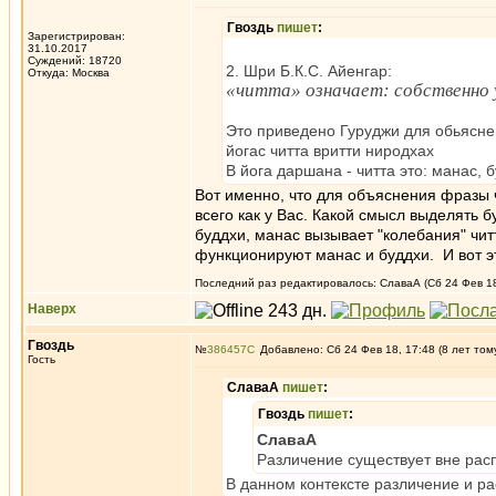
Гвоздь
пишет
:
Зарегистрирован:
31.10.2017
Суждений: 18720
2. Шри Б.К.С. Айенгар:
Откуда: Москва
«читта» означает: собственно 
Это приведено Гуруджи для обьясне
йогас читта вритти ниродхах
В йога даршана - читта это: манас, 
Вот именно, что для объяснения фразы ч
всего как у Вас. Какой смысл выделять б
буддхи, манас вызывает "колебания" чит
функционируют манас и буддхи. И вот эт
Последний раз редактировалось: СлаваА (Сб 24 Фев 18,
Наверх
Гвоздь
№
386457
Добавлено: Сб 24 Фев 18, 17:48 (8 лет том
Гость
СлаваА
пишет
:
Гвоздь
пишет
:
СлаваА
Различение существует вне расп
В данном контексте различение и р