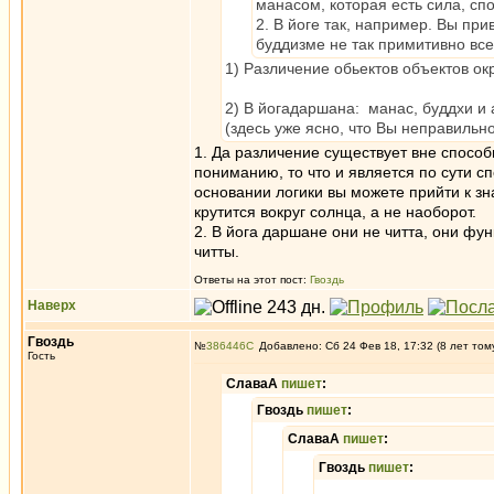
манасом, которая есть сила, с
2. В йоге так, например. Вы пр
буддизме не так примитивно все,
1) Различение обьектов объектов ок
2) В йогадаршана: манас, буддхи и а
(здесь уже ясно, что Вы неправильн
1. Да различение существует вне способ
пониманию, то что и является по сути сп
основании логики вы можете прийти к зн
крутится вокруг солнца, а не наоборот.
2. В йога даршане они не читта, они фу
читты.
Ответы на этот пост:
Гвоздь
Наверх
Гвоздь
№
386446
Добавлено: Сб 24 Фев 18, 17:32 (8 лет том
Гость
СлаваА
пишет
:
Гвоздь
пишет
:
СлаваА
пишет
:
Гвоздь
пишет
: