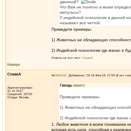
джняной?
Что Вам не понятно в моем определ
импульсы?
У индийской психологии в данной к
называют все читтой.
Приведите примеры:
1) Животных не обладающих способност
2) Индийской психологии где манас и буд
Ответы на этот пост:
СлаваА
Наверх
СлаваА
№
386426
Добавлено: Сб 24 Фев 18, 17:05 (8 лет том
Гвоздь
пишет
:
Зарегистрирован:
31.10.2017
Суждений: 18720
Приведите примеры:
Откуда: Москва
1) Животных не обладающих способ
2) Индийской психологии где манас и
1. Любое животное в моем понимании не
которая есть сила, способная к различ