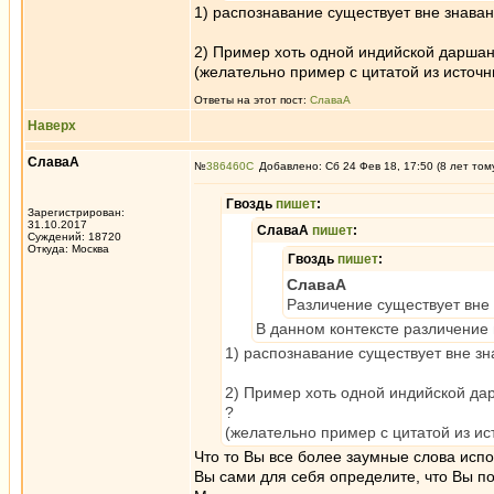
1) распознавание существует вне знаван
2) Пример хоть одной индийской даршан
(желательно пример с цитатой из источ
Ответы на этот пост:
СлаваА
Наверх
СлаваА
№
386460
Добавлено: Сб 24 Фев 18, 17:50 (8 лет том
Гвоздь
пишет
:
Зарегистрирован:
31.10.2017
СлаваА
пишет
:
Суждений: 18720
Откуда: Москва
Гвоздь
пишет
:
СлаваА
Различение существует вне 
В данном контексте различение
1) распознавание существует вне зн
2) Пример хоть одной индийской да
?
(желательно пример с цитатой из и
Что то Вы все более заумные слова испо
Вы сами для себя определите, что Вы п