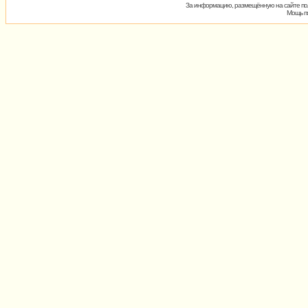
За информацию, размещённую на сайте пол
Мощь пх