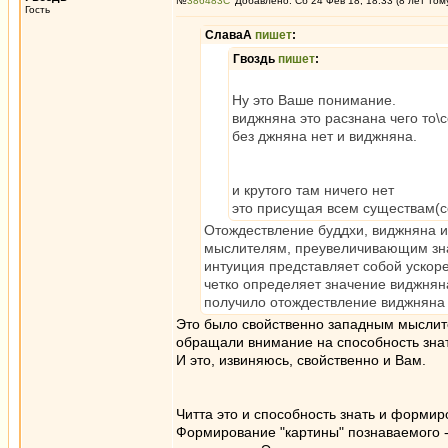
№
386483
Добавлено: Сб 24 Фев 18, 18:33 (8 лет том
Гость
СлаваА
пишет
:
Гвоздь
пишет
:
Ну это Ваше понимание.
виджняна это расзнана чего то\с
без джняна нет и виджняна.
и крутого там ничего нет
это присущая всем существам(с
Отождествление буддхи, виджняна и
мыслителям, преувеличивающим знач
интуиция представляет собой уско
четко определяет значение виджнян
получило отождествление виджняна и
Это было свойственно западным мыслите
обращали внимание на способность знат
И это, извиняюсь, свойственно и Вам.
Читта это и способность знать и формир
Формирование "картины" познаваемого - э