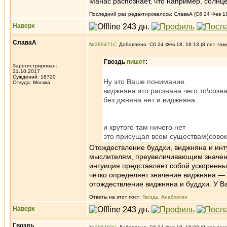
Манас распознает, что например, солнце 
Последний раз редактировалось: СлаваА (Сб 24 Фев 18,
Наверх
СлаваА
№
386471
Добавлено: Сб 24 Фев 18, 18:13 (8 лет том
Гвоздь
пишет
:
Зарегистрирован:
31.10.2017
Суждений: 18720
Ну это Ваше понимание.
Откуда: Москва
виджняна это расзнана чего то\созна
без джняна нет и виджняна.
и крутого там ничего нет
это присущая всем существам(совок
Отождествление буддхи, виджняна и инт
мыслителям, преувеличивающим значение
интуиция представляет собой ускоренн
четко определяет значение виджняна — 
отождествление виджняна и буддхи. У Ва
Ответы на этот пост:
Гвоздь
,
Анабхогин
Наверх
Гвоздь