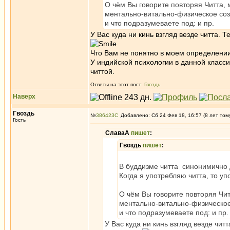
О чём Вы говорите повторяя Читта, м
ментально-витально-физическое со
и что подразумеваете под: и пр.
У Вас куда ни кинь взгляд везде читта. 
Что Вам не понятно в моем определении
У индийской психологии в данной класс
читтой.
Ответы на этот пост:
Гвоздь
Наверх
Гвоздь
№
386423
Добавлено: Сб 24 Фев 18, 16:57 (8 лет том
Гость
СлаваА
пишет
:
Гвоздь
пишет
:
В буддизме читта синонимично 
Когда я употребляю читта, то у
О чём Вы говорите повторяя Читт
ментально-витально-физическо
и что подразумеваете под: и пр.
У Вас куда ни кинь взгляд везде чит