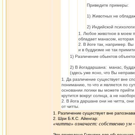
Приведите примеры:
1) Животных не облада
2) Индийской психологии
1. Любое животное в моем п
обладает манасом, которая
2. В йоге так, например. В
и в буддизме не так примити
1) Различение обьектов объекто
2) В йогадаршана: манас, буддхи
(здесь уже ясно, что Вы неправ
1. Да различение существует вне сп
пониманию, то что и является по сут
основании логики вы можете прийти 
крутится вокруг солнца, а не наоборо
2. В йога даршане они не читта, он
от читты.
1. Различение существует вне рапознава
2. Шри Б.К.С. Айенгар:
«читта» означает: собственно ум —
Это приведено Гуруджи для обьяснения 