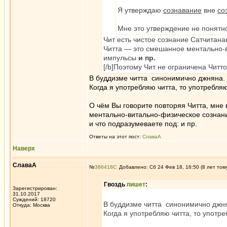
Я утверждаю
сознавание
вне
со
Мне это утверждение не понятно
Чит есть чистое сознание Сатчитана
Читта — это смешанное ментально-в
импульсы
и пр.
[/b]Поэтому Чит не ограничена Читто
В буддизме читта синонимично джняна.
Когда я употребляю читта, то употребля
О чём Вы говорите повторяя Читта, мне в
ментально-витально-физическое сознан
и что подразумеваете под: и пр.
Ответы на этот пост:
СлаваА
Наверх
СлаваА
№
386418
Добавлено: Сб 24 Фев 18, 16:50 (8 лет том
Гвоздь
пишет
:
Зарегистрирован:
31.10.2017
Суждений: 18720
В буддизме читта синонимично джн
Откуда: Москва
Когда я употребляю читта, то употр