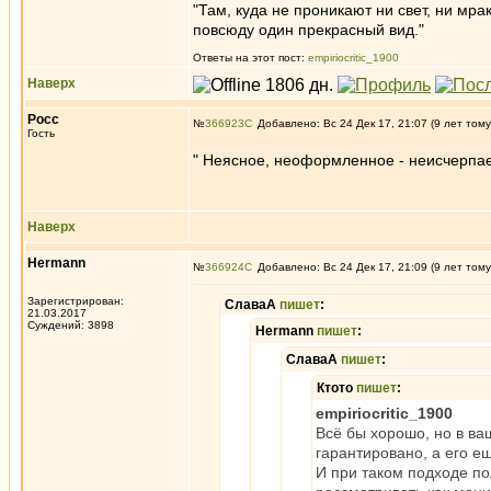
"Там, куда не проникают ни свет, ни мрак
повсюду один прекрасный вид."
Ответы на этот пост:
empiriocritic_1900
Наверх
Росс
№
366923
Добавлено: Вс 24 Дек 17, 21:07 (9 лет тому
Гость
" Неясное, неоформленное - неисчерпае
Наверх
Hermann
№
366924
Добавлено: Вс 24 Дек 17, 21:09 (9 лет тому
Зарегистрирован:
СлаваА
пишет
:
21.03.2017
Суждений: 3898
Hermann
пишет
:
СлаваА
пишет
:
Ктото
пишет
:
empiriocritic_1900
Всё бы хорошо, но в ва
гарантировано, а его е
И при таком подходе по