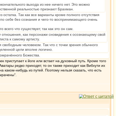
окончательного выхода из нее ничего нет. Это можно
инственной реальностью признают Брахман.
остатка. Так как все варианты кроме полного отсутствия
по себе без сознания и чего-то воспринимающего очень
всего что существует, так как это он сам.
му отношения, как персонажи сновидения к осознающему свой
иста к самому артисту.
я свободным человеком. Так что с точки зрения обычного
еленной цели вполне логично.
оомрачённого Божества.
к приступает к йоге или встает на духовный путь. Кроме того
Аватары редко приходят, то он также приходит как Вибхути их
а каком-нибудь из путей. Поэтому нельзя сказать, что есть
омрачены".