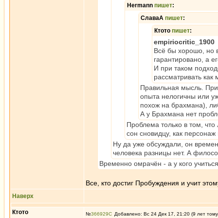
Hermann
пишет
:
СлаваА
пишет
:
Ктото
пишет
:
empiriocritic_1900
Всё бы хорошо, но 
гарантировано, а е
И при таком подход
рассматривать как 
Правильная мысль. При 
опыта нелогичны или у
похож на брахмана), ли
А у Брахмана нет пробл
Проблема только в том, что
сон сновидцу, как персонаж
Ну да уже обсуждали, он времен
человека разницы нет. А филос
Временно омрачён - а у кого учитьс
Все, кто достиг Пробуждения и учит это
Наверх
Ктото
№
366929
Добавлено: Вс 24 Дек 17, 21:20 (9 лет тому