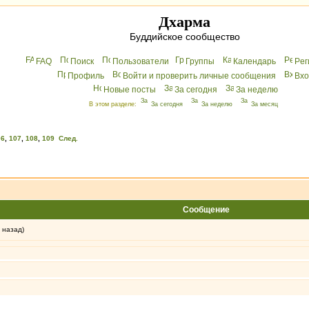
Дхарма
Буддийское сообщество
FAQ
Поиск
Пользователи
Группы
Календарь
Peг
Профиль
Войти и проверить личные сообщения
Вхo
Новые посты
За сегодня
За неделю
В этом разделе:
За сегодня
За неделю
За месяц
06
,
107
,
108
,
109
След.
Сообщение
 назад)