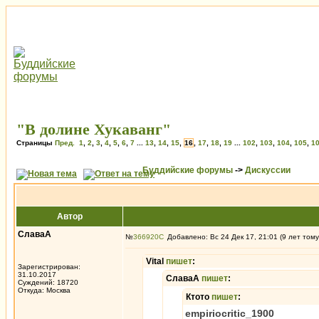
"В долине Хукаванг"
Страницы
Пред.
1
,
2
,
3
,
4
,
5
,
6
,
7
...
13
,
14
,
15
,
16
,
17
,
18
,
19
...
102
,
103
,
104
,
105
,
1
Буддийские форумы
->
Дискуссии
Автор
СлаваА
№
366920
Добавлено: Вс 24 Дек 17, 21:01 (9 лет тому
Vital
пишет
:
Зарегистрирован:
31.10.2017
СлаваА
пишет
:
Суждений: 18720
Откуда: Москва
Ктото
пишет
:
empiriocritic_1900