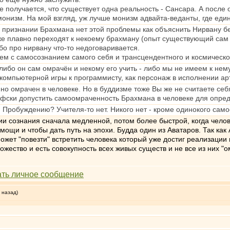
е получается, что существует одна реальность - Сансара. А после 
монизм. На мой взгляд, уж лучше монизм адвайта-веданты, где ед
признании Брахмана нет этой проблемы как объяснить Нирвану без 
же плавно переходят к некоему брахману (опыт существующий сам 
бо про нирвану что-то недоговаривается.
ем с самосознанием самого себя и трансцендентного и космического 
 либо он сам омрачён и некому его учить - либо мы не имеем к не
 компьютерной игры к программисту, как персонаж в исполнении арт
но омрачен в человеке. Но в буддизме тоже Вы же не считаете себ
офски допустить самоомраченность Брахмана в человеке для опред
я Пробуждению? Учителя-то нет. Никого нет - кроме одинокого сам
ии сознания сначала медленной, потом более быстрой, когда челове
ощи и чтобы дать путь на эпохи. Будда один из Аватаров. Так как 
ожет "повезти" встретить человека который уже достиг реализации н
жество и есть совокупность всех живых существ и не все из них "
 назад)