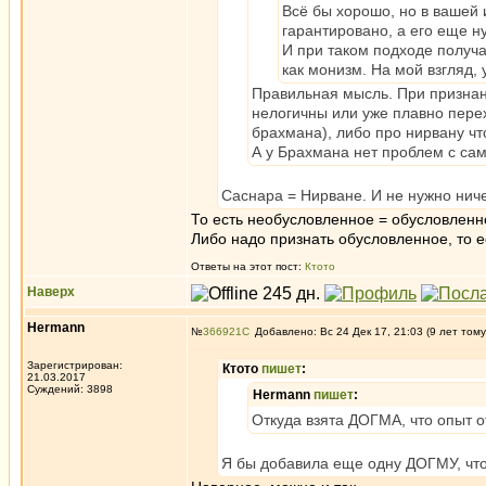
Всё бы хорошо, но в вашей 
гарантировано, а его еще н
И при таком подходе получа
как монизм. На мой взгляд,
Правильная мысль. При признани
нелогичны или уже плавно пере
брахмана), либо про нирвану чт
А у Брахмана нет проблем с сам
Саснара = Нирване. И не нужно нич
То есть необусловленное = обусловлен
Либо надо признать обусловленное, то е
Ответы на этот пост:
Ктото
Наверх
Hermann
№
366921
Добавлено: Вс 24 Дек 17, 21:03 (9 лет тому
Зарегистрирован:
Ктото
пишет
:
21.03.2017
Суждений: 3898
Hermann
пишет
:
Откуда взята ДОГМА, что опыт 
Я бы добавила еще одну ДОГМУ, что