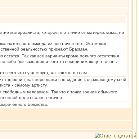
тие материалиста, которое, в отличие от материализма, не
окончательного выхода из нее ничего нет. Это можно
инственной реальностью признают Брахман.
остатка. Так как все варианты кроме полного отсутствия
по себе без сознания и чего-то воспринимающего очень
всего что существует, так как это он сам.
му отношения, как персонажи сновидения к осознающему свой
иста к самому артисту.
я свободным человеком. Так что с точки зрения обычного
еленной цели вполне логично.
оомрачённого Божества.