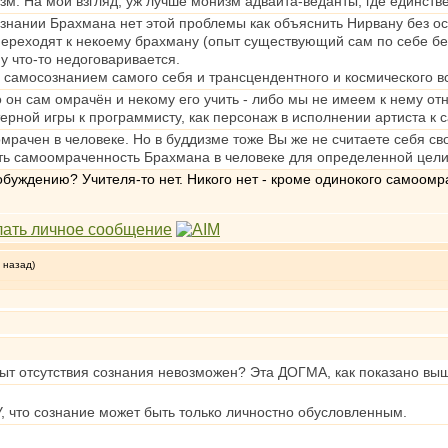
зм. На мой взгляд, уж лучше монизм адвайта-веданты, где единст
нании Брахмана нет этой проблемы как объяснить Нирвану без оста
переходят к некоему брахману (опыт существующий сам по себе бе
у что-то недоговаривается.
 самосознанием самого себя и трансцендентного и космического всег
о он сам омрачён и некому его учить - либо мы не имеем к нему о
ерной игры к программисту, как персонаж в исполнении артиста к 
мрачен в человеке. Но в буддизме тоже Вы же не считаете себя св
ть самоомраченность Брахмана в человеке для определенной цели
обуждению? Учителя-то нет. Никого нет - кроме одинокого самоомр
 назад)
ыт отсутствия сознания невозможен? Эта ДОГМА, как показано выш
 что сознание может быть только личностно обусловленным.