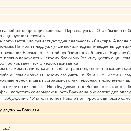
в вашей интерпретации конечная Нирвана уныла. Это обычное небы
го еще нужно заслужить.
е получается, что существует одна реальность - Сансара. А после 
монизм. На мой взгляд, уж лучше монизм адвайта-веданты, где ед
признании Брахмана нет этой проблемы как объяснить Нирвану без 
же плавно переходят к некоему брахману (опыт существующий сам 
бо про нирвану что-то недоговаривается.
ем с самосознанием самого себя и трансцендентного и космического 
 либо он сам омрачён и некому его учить - либо мы не имеем к не
 компьютерной игры к программисту, как персонаж в исполнении арт
но омрачен в человеке. Но в буддизме тоже Вы же не считаете себ
офски допустить самоомраченность Брахмана в человеке для опред
я Пробуждению? Учителя-то нет. Никого нет - кроме одинокого сам
му других — Брахман.
 назад)