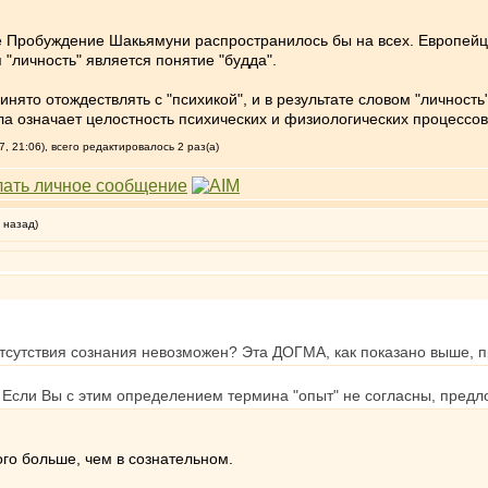
 Пробуждение Шакьямуни распространилось бы на всех. Европейцы
"личность" является понятие "будда".
инято отождествлять с "психикой", и в результате словом "личность
ла означает целостность психических и физиологических процессов -
, 21:06), всего редактировалось 2 раз(а)
 назад)
отсутствия сознания невозможен? Эта ДОГМА, как показано выше, п
я. Если Вы с этим определением термина "опыт" не согласны, предл
го больше, чем в сознательном.