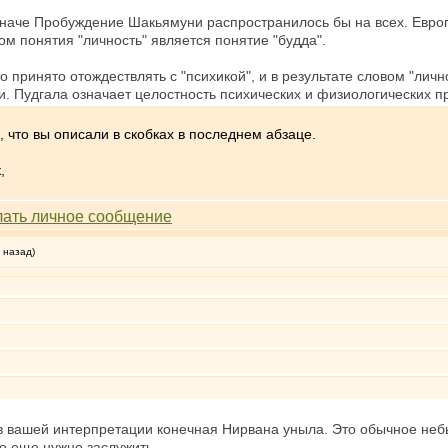
аче Пробуждение Шакьямуни распространилось бы на всех. Европ
м понятия "личность" является понятие "будда".
о принято отождествлять с "психикой", и в результате словом "личн
и. Пудгала означает целостность психических и физиологических пр
, что вы описали в скобках в последнем абзаце.
,
 назад)
в вашей интерпретации конечная Нирвана уныла. Это обычное небы
го еще нужно заслужить.