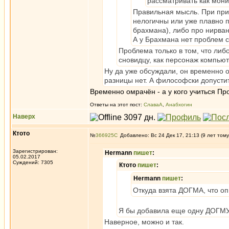
рассматривать как мони
Правильная мысль. При приз
нелогичны или уже плавно 
брахмана), либо про нирван
А у Брахмана нет проблем с
Проблема только в том, что либ
сновидцу, как персонаж компьют
Ну да уже обсуждали, он временно о
разницы нет. А философски допусти
Временно омрачён - а у кого учиться Пр
Ответы на этот пост:
СлаваА
,
Анабхогин
Наверх
Ктото
№
366925
Добавлено: Вс 24 Дек 17, 21:13 (9 лет тому
Зарегистрирован:
Hermann
пишет
:
05.02.2017
Суждений: 7305
Ктото
пишет
:
Hermann
пишет
:
Откуда взята ДОГМА, что оп
Я бы добавила еще одну ДОГМУ,
Наверное, можно и так.