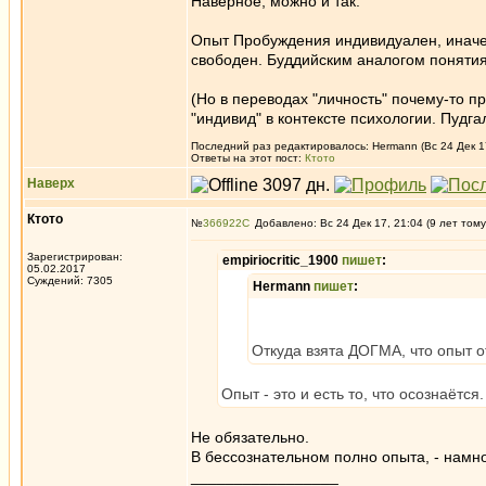
Наверное, можно и так.
Опыт Пробуждения индивидуален, иначе
свободен. Буддийским аналогом понятия 
(Но в переводах "личность" почему-то пр
"индивид" в контексте психологии. Пудга
Последний раз редактировалось: Hermann (Вс 24 Дек 17
Ответы на этот пост:
Ктото
Наверх
Ктото
№
366922
Добавлено: Вс 24 Дек 17, 21:04 (9 лет тому
Зарегистрирован:
empiriocritic_1900
пишет
:
05.02.2017
Суждений: 7305
Hermann
пишет
:
Откуда взята ДОГМА, что опыт 
Опыт - это и есть то, что осознаётс
Не обязательно.
В бессознательном полно опыта, - намно
_________________