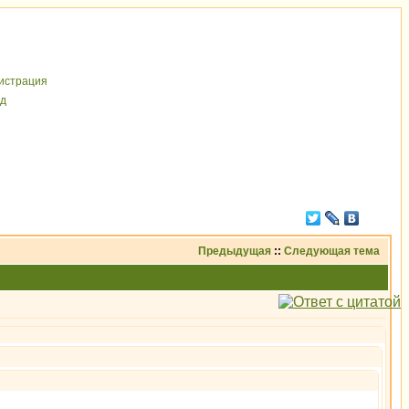
иcтрaция
д
Предыдущая
::
Следующая тема