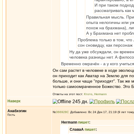
И при таком подход
рассматривать как 
Правильная мысль. При 
опыта нелогичны или у
похож на брахмана), ли
А у Брахмана нет пробл
Проблема только в том, что
сон сновидцу, как персонаж
Ну да уже обсуждали, он времен
человека разницы нет. А филос
Временно омрачён - а у кого учитьс
Он сам растет в человеке в ходе эволюц
он приходит как Аватар на Землю для пом
больше, и они чаще "приходят". Так же м
только самоомраченное Божество. Это Бо
Ответы на этот пост:
Ктото
,
Hermann
Наверх
Анабхогин
№
366928
Добавлено: Вс 24 Дек 17, 21:19 (9 лет тому
Гость
Hermann
пишет
:
СлаваА
пишет
: