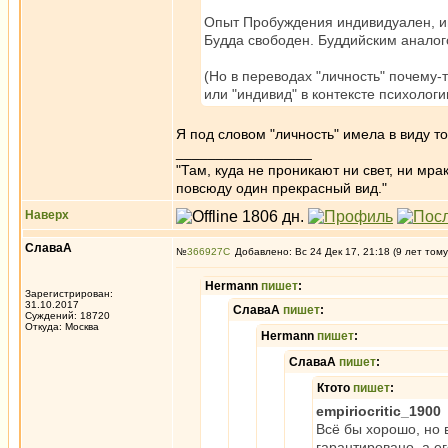
Опыт Пробуждения индивидуален, ин
Будда свободен. Буддийским аналого
(Но в переводах "личность" почему-т
или "индивид" в контексте психологи
Я под словом "личность" имела в виду то
_________________
"Там, куда не проникают ни свет, ни мрак
повсюду один прекрасный вид."
Наверх
СлаваА
№
366927
Добавлено: Вс 24 Дек 17, 21:18 (9 лет тому
Hermann
пишет
:
Зарегистрирован:
31.10.2017
СлаваА
пишет
:
Суждений: 18720
Откуда: Москва
Hermann
пишет
:
СлаваА
пишет
:
Ктото
пишет
:
empiriocritic_1900
Всё бы хорошо, но 
гарантировано, а е