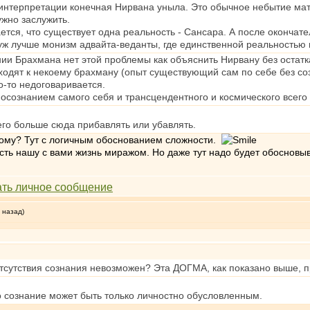
интерпретации конечная Нирвана уныла. Это обычное небытие мате
ужно заслужить.
ется, что существует одна реальность - Сансара. А после окончате
 уж лучше монизм адвайта-веданты, где единственной реальностью
и Брахмана нет этой проблемы как объяснить Нирвану без остатка
ходят к некоему брахману (опыт существующий сам по себе без со
о-то недоговаривается.
осознанием самого себя и трансцендентного и космического всего чт
его больше сюда прибавлять или убавлять.
ному? Тут с логичным обоснованием сложности.
сть нашу с вами жизнь миражом. Но даже тут надо будет обосновыв
 назад)
отсутствия сознания невозможен? Эта ДОГМА, как показано выше, п
 сознание может быть только личностно обусловленным.