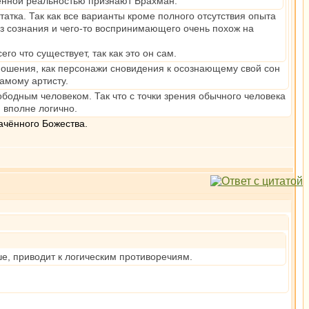
венной реальностью признают Брахман.
тка. Так как все варианты кроме полного отсутствия опыта
з сознания и чего-то воспринимающего очень похож на
о что существует, так как это он сам.
тношения, как персонажи сновидения к осознающему свой сон
самому артисту.
ободным человеком. Так что с точки зрения обычного человека
 вполне логично.
ачённого Божества.
е, приводит к логическим противоречиям.