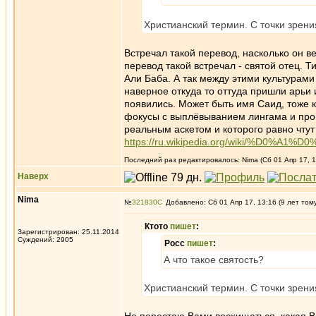
Христианский термин. С точки зрени
Встречал такой перевод, насколько он ве
перевод такой встречал - святой отец. Ти
Али Баба. А так между этими культурами
наверное откуда то оттуда пришли арьи 
появились. Может быть имя Саид, тоже 
фокусы с выплёвыванием лингама и про 
реальным аскетом и которого равно чтут 
https://ru.wikipedia.org/wiki/%
Последний раз редактировалось: Nima (Сб 01 Апр 17, 14
Наверх
Nima
№
321830
Добавлено: Сб 01 Апр 17, 13:16 (9 лет том
Ктото
пишет
:
Зарегистрирован: 25.11.2014
Суждений: 2905
Росс
пишет
:
А что такое святость?
Христианский термин. С точки зрени