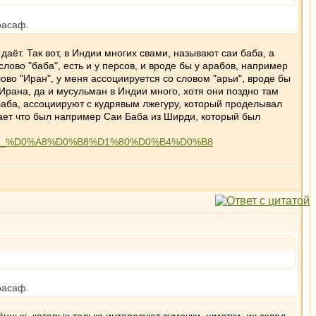
оасаф.
даёт. Так вот, в Индии многих свами, называют саи баба, а
 слово "баба", есть и у персов, и вроде бы у арабов, например
ово "Иран", у меня ассоциируется со словом "арьи", вроде бы
Ирана, да и мусульман в Индии много, хотя они поздно там
Баба, ассоциируют с кудрявым лжегуру, который проделывал
нает что был например Саи Баба из Ширди, который был
0%B7_%D0%A8%D0%B8%D1%80%D0%B4%D0%B8
оасаф.