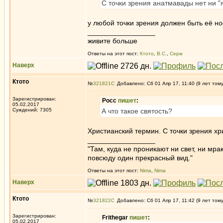
С точки зрения анатмавады нет ни "я
у любой точки зрения должен быть её но
_________________
живите больше
Ответы на этот пост:
Ктото
,
В.С.
,
Серж
Наверх
Ктото
№
321821
Добавлено: Сб 01 Апр 17, 11:40 (9 лет том
Зарегистрирован:
Росс
пишет
:
05.02.2017
Суждений: 7305
А что такое святость?
Христианский термин. С точки зрения хр
_________________
"Там, куда не проникают ни свет, ни мрак
повсюду один прекрасный вид."
Ответы на этот пост:
Nima
,
Nima
Наверх
Ктото
№
321822
Добавлено: Сб 01 Апр 17, 11:42 (9 лет том
Зарегистрирован:
Frithegar
пишет
:
05.02.2017