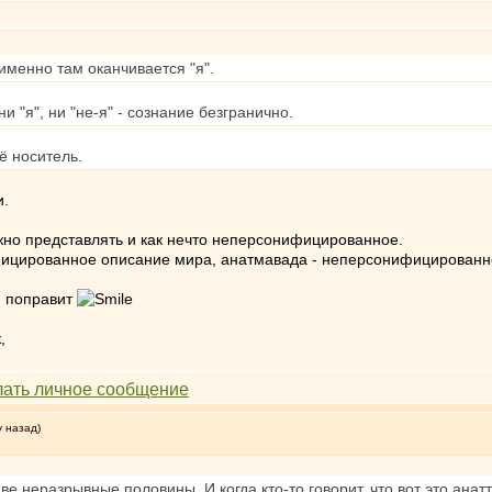
 именно там оканчивается "я".
и "я", ни "не-я" - сознание безгранично.
ё носитель.
и.
но представлять и как нечто неперсонифицированное.
ифицированное описание мира, анатмавада - неперсонифицированн
я поправит
,
у назад)
ве неразрывные половины. И когда кто-то говорит, что вот это анатта