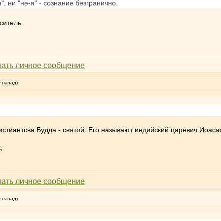
", ни "не-я" - сознание безгранично.
ситель.
у назад)
истиантсва Будда - святой. Его называют индийский царевич Иоаса
,
у назад)