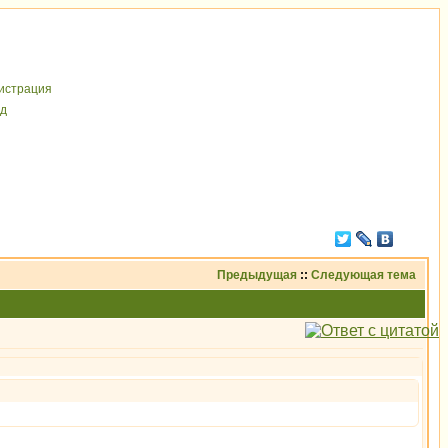
иcтрaция
д
Предыдущая
::
Следующая тема