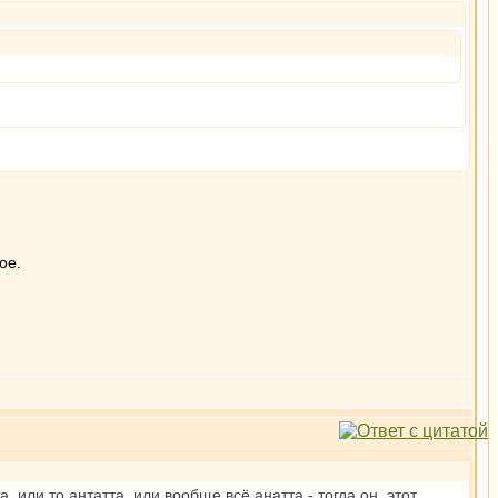
ое.
, или то антатта, или вообще всё анатта - тогда он, этот