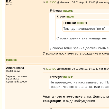
В.С.
№
321836
Добавлено: Сб 01 Апр 17, 13:46 (9 лет том
Гость
Frithegar
пишет
:
Ктото
пишет
:
Frithegar
пишет
:
Там где начинается "не-я" -
С точки зрения анатмавады нет н
у любой точки зрения должен быть е
У всякого носителя есть рождение и сме
Наверх
Antaradhana
№
321843
Добавлено: Сб 01 Апр 17, 14:19 (9 лет том
Wolfshadow
Зарегистрирован:
Frithegar
пишет
:
16.01.2016
Суждений: 10000
Не претендую на наставничество. Пр
говорит, что вот это анатта, или то
Анатта - это
отсутствие
атты. Центральн
концепции
, в виде заблуждения.