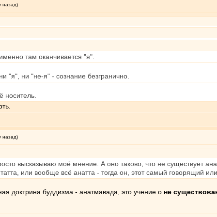
у назад)
 именно там оканчивается "я".
и "я", ни "не-я" - сознание безгранично.
ё носитель.
рть.
у назад)
осто высказываю моё мнение. А оно таково, что не существует анат
 антатта, или вообще всё анатта - тогда он, этот самый говорящий и
ая доктрина буддизма - анатмавада, это учение о
не существова