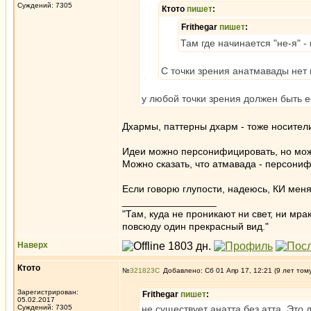
Суждений: 7305
Ктото
пишет
:
Frithegar
пишет
:
Там где начинается "не-я" -
С точки зрения анатмавады нет н
у любой точки зрения должен быть е
Дхармы, паттерны дхарм - тоже носител
Идеи можно персонифицировать, но мож
Можно сказать, что атмавада - персон
Если говорю глупости, надеюсь, КИ мен
_________________
"Там, куда не проникают ни свет, ни мрак
повсюду один прекрасный вид."
Наверх
Ктото
№
321823
Добавлено: Сб 01 Апр 17, 12:21 (9 лет том
Зарегистрирован:
Frithegar
пишет
:
05.02.2017
Суждений: 7305
не существует анатта без атта. Это д