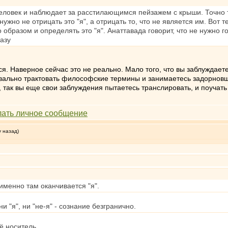
человек и наблюдает за расстилающимся пейзажем с крыши. Точно 
ужно не отрицать это "я", а отрицать то, что не является им. Вот тел
 образом и определять это "я". Анаттавада говорит, что не нужно гово
азу
ься. Наверное сейчас это не реально. Мало того, что вы заблуждае
вально трактовать философские термины и занимаетесь задорновщ
, так вы еще свои заблуждения пытаетесь транслировать, и поучать 
у назад)
 именно там оканчивается "я".
и "я", ни "не-я" - сознание безгранично.
ё носитель.