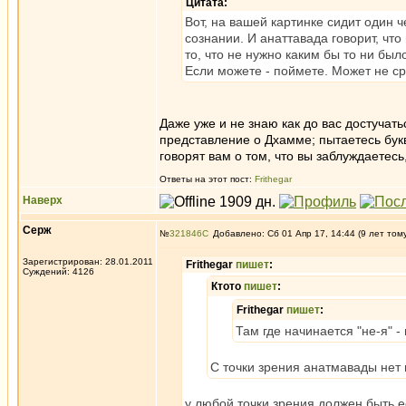
Цитата:
Вот, на вашей картинке сидит один 
сознании. И анаттавада говорит, что н
то, что не нужно каким бы то ни было
Если можете - поймете. Может не ср
Даже уже и не знаю как до вас достучат
представление о Дхамме; пытаетесь бук
говорят вам о том, что вы заблуждаетесь
Ответы на этот пост:
Frithegar
Наверх
Серж
№
321846
Добавлено: Сб 01 Апр 17, 14:44 (9 лет том
Зарегистрирован: 28.01.2011
Frithegar
пишет
:
Суждений: 4126
Ктото
пишет
:
Frithegar
пишет
:
Там где начинается "не-я" -
С точки зрения анатмавады нет н
у любой точки зрения должен быть е