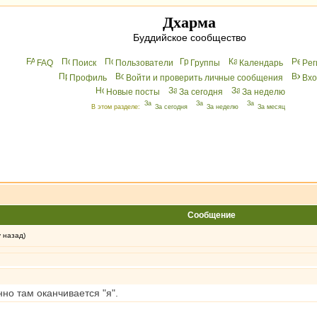
Дхарма
Буддийское сообщество
FAQ
Поиск
Пользователи
Группы
Календарь
Peг
Профиль
Войти и проверить личные сообщения
Вхo
Новые посты
За сегодня
За неделю
В этом разделе:
За сегодня
За неделю
За месяц
Сообщение
у назад)
нно там оканчивается "я".