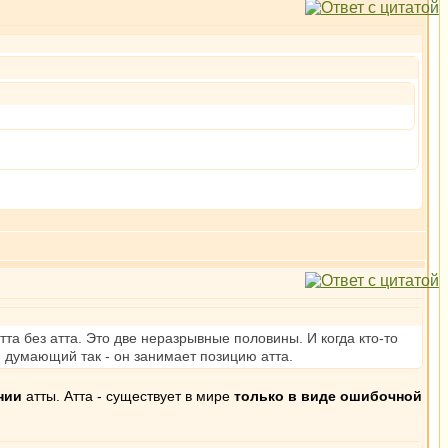
та без атта. Это две неразрывные половины. И когда кто-то
ли думающий так - он занимает позицию атта.
нии
атты. Атта - существует в мире
только в виде ошибочной