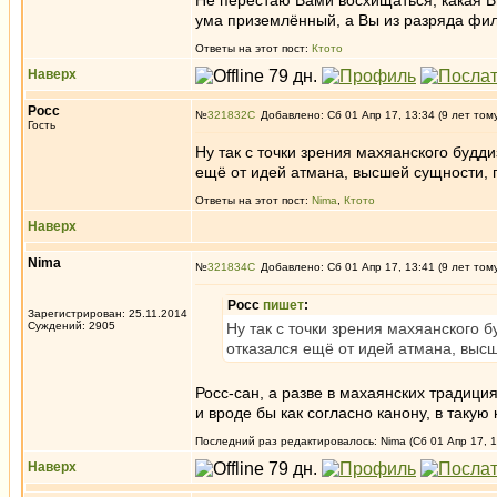
Не перестаю Вами восхищаться, какая В
ума приземлённый, а Вы из разряда фил
Ответы на этот пост:
Ктото
Наверх
Росс
№
321832
Добавлено: Сб 01 Апр 17, 13:34 (9 лет том
Гость
Ну так с точки зрения махяанского будди
ещё от идей атмана, высшей сущности, п
Ответы на этот пост:
Nima
,
Ктото
Наверх
Nima
№
321834
Добавлено: Сб 01 Апр 17, 13:41 (9 лет том
Росс
пишет
:
Зарегистрирован: 25.11.2014
Суждений: 2905
Ну так с точки зрения махяанского б
отказался ещё от идей атмана, высш
Росс-сан, а разве в махаянских традици
и вроде бы как согласно канону, в такую
Последний раз редактировалось: Nima (Сб 01 Апр 17, 1
Наверх