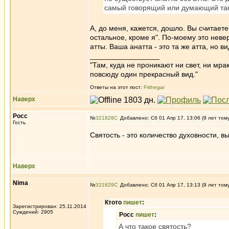
самый говорящий или думающий так 
А, до меня, кажется, дошло. Вы считаете
остальное, кроме я". По-моему это неверн
атты. Ваша анатта - это та же атта, но ви
_________________
"Там, куда не проникают ни свет, ни мрак
повсюду один прекрасный вид."
Ответы на этот пост:
Frithegar
Наверх
Росс
№
321828
Добавлено: Сб 01 Апр 17, 13:06 (9 лет том
Гость
Святость - это количество духовности, 
Наверх
Nima
№
321829
Добавлено: Сб 01 Апр 17, 13:13 (9 лет том
Ктото
пишет
:
Зарегистрирован: 25.11.2014
Суждений: 2905
Росс
пишет
:
А что такое святость?