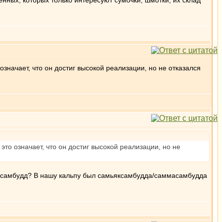
ных, которых только интересуют сумочки, шмотки, их склад
означает, что он достиг высокой реализации, но не отказался
это означает, что он достиг высокой реализации, но не
мьяксамбудд? В нашу кальпу был самьяксамбудда/саммасамбудда