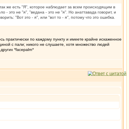
так же есть "Я", которое наблюдает за всем происходящим в
о - это не "я", "ведана - это не "я". Но анаттавада говорит, и
рить: "Вот это - я", или "вот то - я", потому что это ошибка.
тесь практически по каждому пункту и имеете крайне искаженное
иной с пали; никого не слушаете, хотя множество людей
других *facepalm*