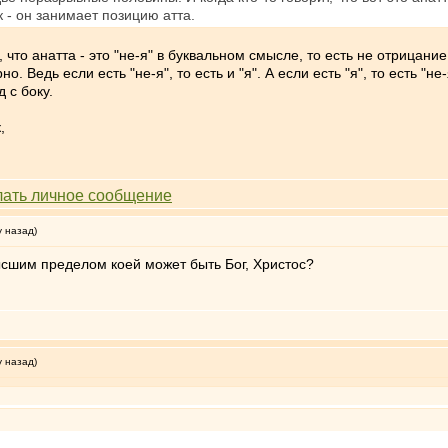
- он занимает позицию атта.
, что анатта - это "не-я" в буквальном смысле, то есть не отрицани
о. Ведь если есть "не-я", то есть и "я". А если есть "я", то есть 
д с боку.
,
у назад)
высшим пределом коей может быть Бог, Христос?
у назад)