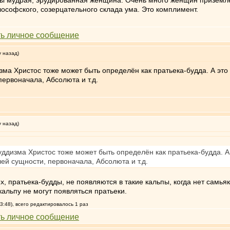
ы мудрая, эрудированная женщина. Очень много женщин приземлён
ософского, созерцательного склада ума. Это комплимент.
у назад)
зма Христос тоже может быть определён как пратьека-будда. А это 
ервоначала, Абсолюта и т.д.
у назад)
уддизма Христос тоже может быть определён как пратьека-будда. А 
ей сущности, первоначала, Абсолюта и т.д.
ях, пратьека-будды, не появляются в такие кальпы, когда нет са
 кальпу не могут появляться пратьеки.
3:48), всего редактировалось 1 раз