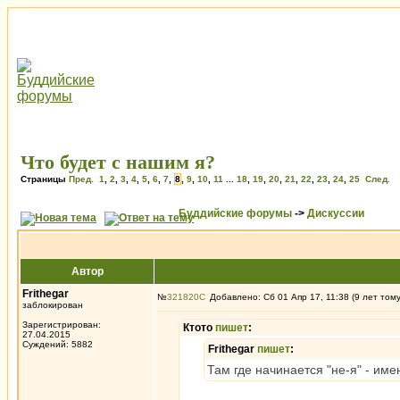
Что будет с нашим я?
Страницы
Пред.
1
,
2
,
3
,
4
,
5
,
6
,
7
,
8
,
9
,
10
,
11
...
18
,
19
,
20
,
21
,
22
,
23
,
24
,
25
След.
Буддийские форумы
->
Дискуссии
Автор
Frithegar
№
321820
Добавлено: Сб 01 Апр 17, 11:38 (9 лет том
заблокирован
Зарегистрирован:
Ктото
пишет
:
27.04.2015
Суждений: 5882
Frithegar
пишет
:
Там где начинается "не-я" - име