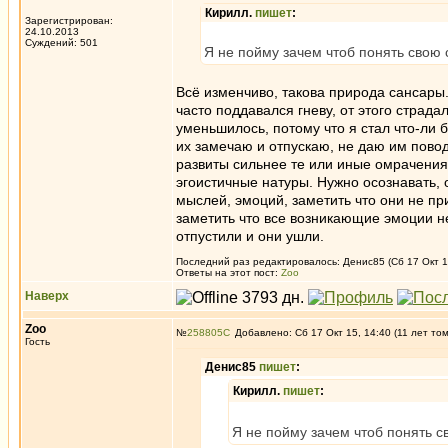
Кирилл.
пишет
:
Зарегистрирован:
24.10.2013
Суждений: 501
Я не пойму зачем чтоб понять свою 
Всё изменчиво, такова природа сансары
часто поддавался гневу, от этого страд
уменьшилось, потому что я стал что-ли
их замечаю и отпускаю, не даю им повод
развиты сильнее те или иные омрачения/с
эгоистичные натуры. Нужно осознавать, 
мыслей, эмоций, заметить что они не пр
заметить что все возникающие эмоции не
отпустили и они ушли.
Последний раз редактировалось: Денис85 (Сб 17 Окт 15
Ответы на этот пост:
Zoo
Наверх
Zoo
№
258805
Добавлено: Сб 17 Окт 15, 14:40 (11 лет то
Гость
Денис85
пишет
:
Кирилл.
пишет
:
Я не пойму зачем чтоб понять с