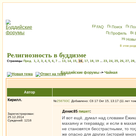
FAQ
Поиск
По
Профиль
Новы
В этом разд
Религиозность в буддизме
Страницы
Пред.
1
,
2
,
3
,
4
,
5
,
6
,
7
...
13
,
14
,
15
,
16
,
17
,
18
,
19
...
23
,
24
,
25
,
26
,
27
,
28
Буддийские форумы
->
Чайная
Автор
Кирилл.
№
258793
Добавлено: Сб 17 Окт 15, 13:17 (11 лет то
Денис85
пишет
:
Зарегистрирован:
25.12.2014
И вот ещё, думал над словами Ёжик
Суждений: 1216
махаяну и тхераваду, и если в мах
не становятся бесстрастными, то то
же опасно для других (историй мног