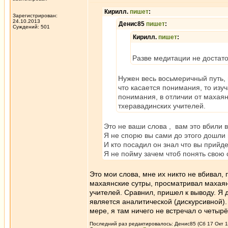
Кирилл.
пишет
:
Зарегистрирован:
24.10.2013
Денис85
пишет
:
Суждений: 501
Кирилл.
пишет
:
Разве медитации не достато
Нужен весь восьмеричный путь, 
что касается понимания, то изу
понимания, в отличии от махаян
тхеравадинских учителей.
Это не ваши слова , вам это вбили в
Я не спорю вы сами до этого дошли н
И кто посадил он знал что вы прийде
Я не пойму зачем чтоб понять свою 
Это мои слова, мне их никто не вбивал, 
махаянские сутры, просматривал махаян
учителей. Сравнил, пришел к выводу. Я 
является аналитической (дискурсивной).
мере, я там ничего не встречал о четыр
Последний раз редактировалось: Денис85 (Сб 17 Окт 15