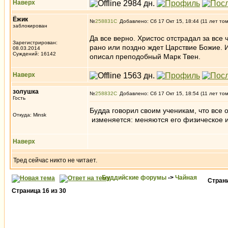
Наверх
Ёжик
№
258831
Добавлено: Сб 17 Окт 15, 18:44 (11 лет то
заблокирован
Да все верно. Христос отстрадал за все 
Зарегистрирован:
рано или поздно ждет Царствие Божие. И 
08.03.2014
Суждений: 16142
описал преподобный Марк Твен.
Наверх
золушка
№
258832
Добавлено: Сб 17 Окт 15, 18:54 (11 лет то
Гость
Будда говорил своим ученикам, что все 
Откуда: Minsk
изменяется: меняются его физическое и
Наверх
Тред сейчас никто не читает.
Буддийские форумы
->
Чайная
Стран
Страница
16
из
30