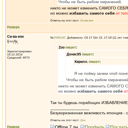
Чтобы не быть рабом омрачений,
никто не может изменить САМОГО СЕБЯ
но можно
избавить самого себя
от тог
Ответы на этот пост:
Си-ва-кон
Наверх
Си-ва-кон
№
258818
Добавлено: Сб 17 Окт 15, 17:19 (11 лет то
སྲི་བ་དཀོན
Zoo
пишет
:
Зарегистрирован:
Денис85
пишет
:
19.12.2014
Суждений: 9073
Кирилл.
пишет
:
Я не пойму зачем чтоб поня
Чтобы не быть рабом омрачений
никто не может изменить САМОГО 
но можно
избавить самого себя
от
Так ты будешь порабощен ИЗБАВЛЕНИЕМ 
_________________
Безукоризненная вежливость японцев - с
Ответы на этот пост:
Zoo
Наверх