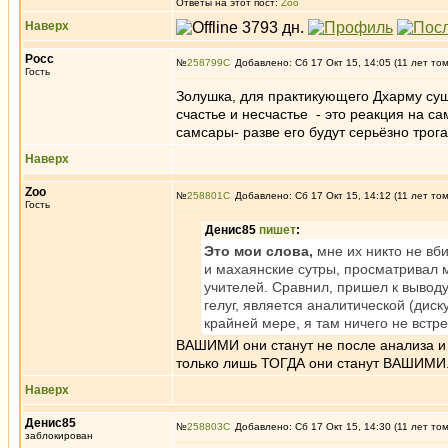
Ответы на этот пост:
Zoo
Наверх
Росс
№
258799
Добавлено: Сб 17 Окт 15, 14:05 (11 лет то
Гость
Золушка, для практикующего Дхарму сущ
счастье и несчастье - это реакция на с
самсары- разве его будут серьёзно тро
Наверх
Zoo
№
258801
Добавлено: Сб 17 Окт 15, 14:12 (11 лет то
Гость
Денис85
пишет
:
Это мои слова,
мне их никто не вби
и махаянские сутры, просматривал 
учителей. Сравнил, пришел к выводу
гелуг, является аналитической (диск
крайней мере, я там ничего не встр
ВАШИМИ они станут не после анализа и 
только лишь ТОГДА они станут ВАШИМИ
Наверх
Денис85
№
258803
Добавлено: Сб 17 Окт 15, 14:30 (11 лет то
заблокирован