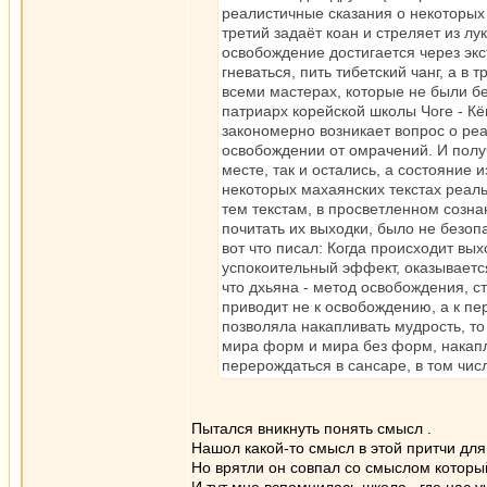
реалистичные сказания о некоторых 
третий задаёт коан и стреляет из лу
освобождение достигается через экс
гневаться, пить тибетский чанг, а в
всеми мастерах, которые не были б
патриарх корейской школы Чоге - Кё
закономерно возникает вопрос о ре
освобождении от омрачений. И получ
месте, так и остались, а состояние
некоторых махаянских текстах реаль
тем текстам, в просветленном созна
почитать их выходки, было не безоп
вот что писал: Когда происходит вы
успокоительный эффект, оказывается,
что дхьяна - метод освобождения, с
приводит не к освобождению, а к п
позволяла накапливать мудрость, то
мира форм и мира без форм, накапл
перерождаться в сансаре, в том чис
Пытался вникнуть понять смысл .
Нашол какой-то смысл в этой притчи для
Но врятли он совпал со смыслом который