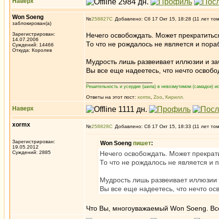
Наверх
Won Soeng
№
258827
Добавлено: Сб 17 Окт 15, 18:28 (11 лет то
заблокирован(а)
Зарегистрирован:
Нечего освобождать. Может прекратиться
14.07.2006
То что не рождалось не является и пор
Суждений: 14466
Откуда: Королев
Мудрость лишь развеивает иллюзии и з
Вы все еще надеетесь, что нечто освобо
_________________
Решительность и усердие (шила) в невозмутимом (самадхи) ис
Ответы на этот пост:
xormx
,
Zoo
,
Кирилл.
Наверх
xormx
№
258828
Добавлено: Сб 17 Окт 15, 18:33 (11 лет то
Зарегистрирован:
Won Soeng
пишет
:
19.05.2012
Суждений: 2885
Нечего освобождать. Может прекрати
То что не рождалось не является и
Мудрость лишь развеивает иллюзии
Вы все еще надеетесь, что нечто ос
Что Вы, многоуважаемый Won Soeng. Все 