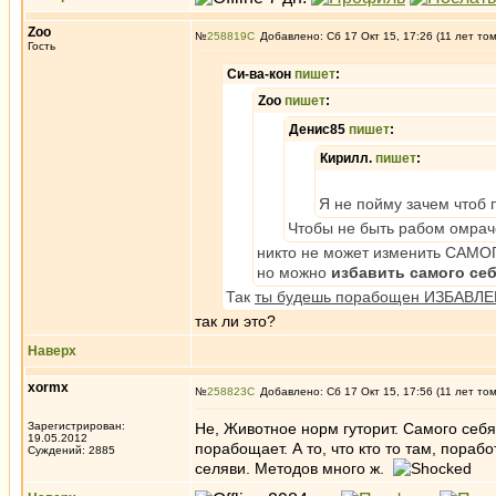
Zoo
№
258819
Добавлено: Сб 17 Окт 15, 17:26 (11 лет то
Гость
Си-ва-кон
пишет
:
Zoo
пишет
:
Денис85
пишет
:
Кирилл.
пишет
:
Я не пойму зачем чтоб 
Чтобы не быть рабом омрач
никто не может изменить САМ
но можно
избавить самого се
Так
ты будешь порабощен ИЗБАВЛЕНИ
так ли это?
Наверх
xormx
№
258823
Добавлено: Сб 17 Окт 15, 17:56 (11 лет то
Зарегистрирован:
Не, Животное норм гуторит. Самого себя
19.05.2012
порабощает. А то, что кто то там, пораб
Суждений: 2885
селяви. Методов много ж.