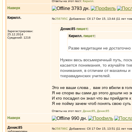
Ответы на этот пост:
Кирилл.
Наверх
Кирилл.
№
258795
Добавлено: Сб 17 Окт 15, 13:44 (11 лет то
Денис85
пишет
:
Зарегистрирован:
25.12.2014
Кирилл.
пишет
:
Суждений: 1216
Разве медитации не достаточно
Нужен весь восьмеричный путь, посм
касается понимания, то изучайте тх
понимания, в отличии от махаяны и 
тхеравадинских учителей.
Это не ваши слова , вам это вбили в голо
Я не спорю вы сами до этого дошли но зе
И кто посадил он знал что вы прийдете к
Я не пойму зачем чтоб понять свою суть
Ответы на этот пост:
Денис85
,
Денис85
Наверх
Денис85
№
258796
Добавлено: Сб 17 Окт 15, 13:51 (11 лет то
заблокирован