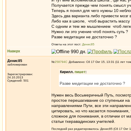
И тут мне вспомнилась школа , где нас у
Получается прежде чем понять смысл уче
Теперь я понял для чего нужны 10 неблог
Здесь два варианта либо привести мозг 
Либо как в школе, чтоб вырастить масс
С одним и тем же мышлением чтоб легко
Нужно ли это учение чтоб понять суть ?
Разве медитации не достаточно ?
Ответы на этот пост:
Денис85
Наверх
Денис85
№
258794
Добавлено: Сб 17 Окт 15, 13:31 (11 лет то
заблокирован
Кирилл.
пишет
:
Зарегистрирован:
24.10.2013
Суждений: 501
Разве медитации не достаточно ?
Нужен весь Восьмеричный Путь, посмотри
простое перешагивание со ступеньки на
направлениями Пути, все эти направлен
цитировать, но что касается понимания, 
сложное для понимания, в отличии от ма
статьи тхеравадинских учителей.
Последний раз редактировалось: Денис85 (Сб 17 Окт 15