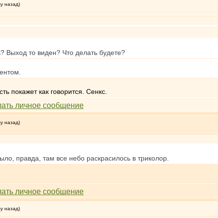
му назад)
ь? Выход то виден? Что делать будете?
ентом.
ь покажет как говорится. Сенкс.
му назад)
ыло, правда, там все небо раскрасилось в триколор.
му назад)