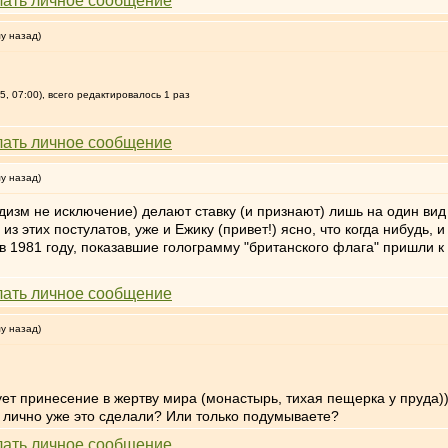
му назад)
, 07:00), всего редактировалось 1 раз
му назад)
дизм не исключение) делают ставку (и признают) лишь на один вид
з этих постулатов, уже и Ежику (привет!) ясно, что когда нибудь,
в 1981 году, показавшие голограмму "британского флага" пришли к
му назад)
ет принесение в жертву мира (монастырь, тихая пещерка у пруда)))
Вы лично уже это сделали? Или только подумываете?