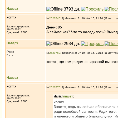
Наверх
xormx
№
262074
Добавлено: Вт 10 Ноя 15, 21:10 (11 лет то
Зарегистрирован:
Денис85
19.05.2012
А сейчас как? Что то наладилось? Выход
Суждений: 2885
Наверх
Росс
№
262076
Добавлено: Вт 10 Ноя 15, 21:13 (11 лет то
Гость
xormx, где там рядом с нирваной вы нахо
Наверх
xormx
№
262077
Добавлено: Вт 10 Ноя 15, 21:14 (11 лет то
Зарегистрирован:
darial
пишет
:
19.05.2012
Суждений: 2885
xormx
Знаете, ведь вы сейчас обозначили
ради всеобщей святости. Ради того,
и личного и общего благополучия. И