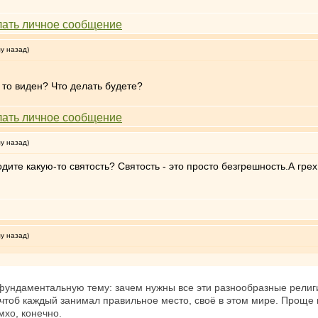
му назад)
 то виден? Что делать будете?
му назад)
дите какую-то святость? Святость - это просто безгрешность.А грех
му назад)
 фундаментальную тему: зачем нужны все эти разнообразные религ
 чтоб каждый занимал правильное место, своё в этом мире. Проще 
мхо, конечно.