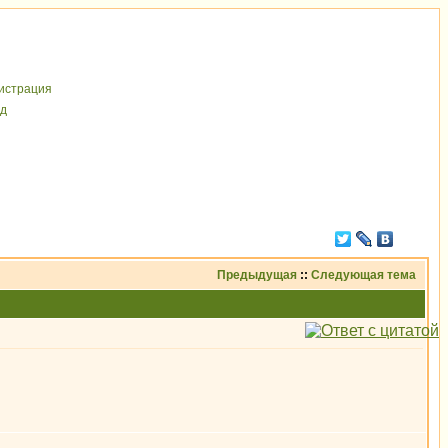
иcтрaция
д
Предыдущая
::
Следующая тема