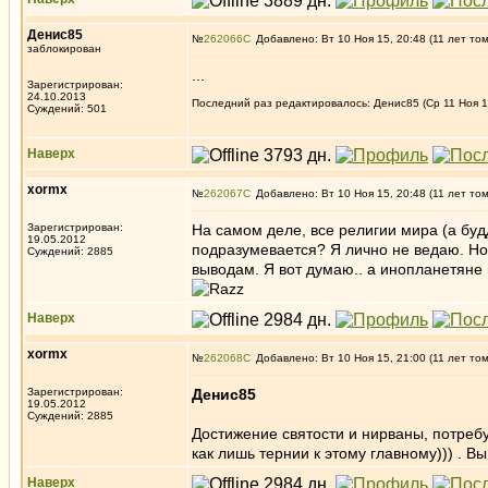
Денис85
№
262066
Добавлено: Вт 10 Ноя 15, 20:48 (11 лет то
заблокирован
...
Зарегистрирован:
24.10.2013
Последний раз редактировалось: Денис85 (Ср 11 Ноя 15
Суждений: 501
Наверх
xormx
№
262067
Добавлено: Вт 10 Ноя 15, 20:48 (11 лет то
Зарегистрирован:
На самом деле, все религии мира (а буд
19.05.2012
подразумевается? Я лично не ведаю. Но и
Суждений: 2885
выводам. Я вот думаю.. а инопланетяне 
Наверх
xormx
№
262068
Добавлено: Вт 10 Ноя 15, 21:00 (11 лет то
Зарегистрирован:
Денис85
19.05.2012
Суждений: 2885
Достижение святости и нирваны, потребу
как лишь тернии к этому главному))) . 
Наверх