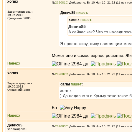
xormx
№
262081
Добавлено: Вт 10 Ноя 15, 21:22 (11 лет то
Зарегистрирован:
Денис85
пишет
:
19.05.2012
Суждений: 2885
xormx
пишет
:
Денис85
А сейчас как? Что то наладилос
Я просто живу, живу настоящим мом
Может оно и самое верное решение. Жист
Наверх
xormx
№
262082
Добавлено: Вт 10 Ноя 15, 21:22 (11 лет то
Зарегистрирован:
darial
пишет
:
19.05.2012
Суждений: 2885
xormx
) Да недавно ж в Крыму тоже такое б
Бгг
Наверх
Денис85
№
262083
Добавлено: Вт 10 Ноя 15, 21:25 (11 лет то
заблокирован