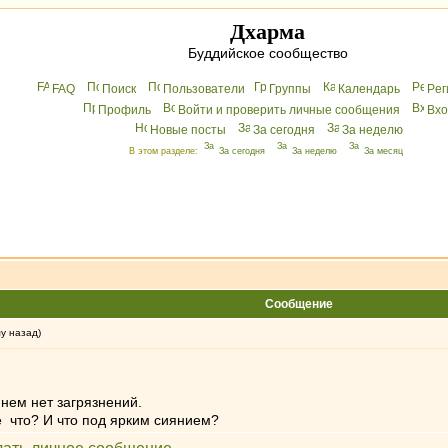
Дхарма
Буддийское сообщество
FAQ
Поиск
Пользователи
Группы
Календарь
Peг
Профиль
Войти и проверить личные сообщения
Вхo
Новые посты
За сегодня
За неделю
В этом разделе:
За сегодня
За неделю
За месяц
Сообщение
му назад)
 нем нет загрязнений.
 что? И что под ярким сиянием?