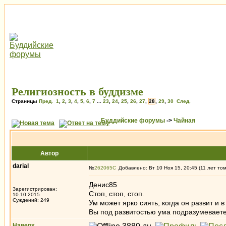
Религиозность в буддизме
Страницы
Пред.
1
,
2
,
3
,
4
,
5
,
6
,
7
...
23
,
24
,
25
,
26
,
27
,
28
,
29
,
30
След.
Буддийские форумы
->
Чайная
Автор
darial
№
262065
Добавлено: Вт 10 Ноя 15, 20:45 (11 лет то
Денис85
Зарегистрирован:
Стоп, стоп, стоп.
10.10.2015
Суждений: 249
Ум может ярко сиять, когда он развит и в
Вы под развитостью ума подразумеваете
Наверх