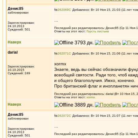
Денис85
№
262069
Добавлено: Вт 10 Ноя 15, 21:03 (11 лет то
заблокирован
...
Зарегистрирован:
24.10.2013
Последний раз редактировалось: Денис85 (Ср 11 Ноя 15
Суждений: 501
Ответы на этот пост:
Горсть листьев
Наверх
darial
№
262071
Добавлено: Вт 10 Ноя 15, 21:06 (11 лет то
xormx
Зарегистрирован:
Знаете, ведь вы сейчас обозначили фун
10.10.2015
Суждений: 249
всеобщей святости. Ради того, чтоб каж
и общего благополучия. Имхо, конечно.
Про британский флаг и инопланетян нич
Последний раз редактировалось: darial (Вт 10 Ноя 15, 
Ответы на этот пост:
xormx
Наверх
Денис85
№
262072
Добавлено: Вт 10 Ноя 15, 21:07 (11 лет то
заблокирован
...
Зарегистрирован:
24.10.2013
Последний раз редактировалось: Денис85 (Ср 11 Ноя 15
Суждений: 501