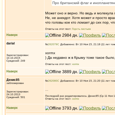
Про британский флаг и инопланетян 
Может оно и верно. Но ведь и молекула 
Не, не анекдот. Хотя может и просто вра
что головы кое кто ломает до сих пор, ч
Ответы на этот пост:
Горсть листьев
Наверх
darial
№
262079
Добавлено: Вт 10 Ноя 15, 21:18 (11 лет то
xormx
Зарегистрирован:
) Да недавно ж в Крыму тоже такое было,
10.10.2015
Суждений: 249
Ответы на этот пост:
xormx
Наверх
Денис85
№
262080
Добавлено: Вт 10 Ноя 15, 21:20 (11 лет то
заблокирован
...
Зарегистрирован:
24.10.2013
Последний раз редактировалось: Денис85 (Ср 11 Ноя 15
Суждений: 501
Ответы на этот пост:
xormx
Наверх