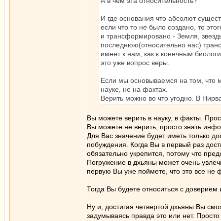
А в чем эта относительность?
И где основания что абсолют сущест
если что то не было создано, то это
и трансформировано - Земля, звезд
последнюю(относительно нас) транс
имеет к нам, как к конечным биолог
это уже вопрос веры.
Если мы основываемся на том, что м
науке, не на фактах.
Верить можно во что угодно. В Нирва
Вы можете верить в науку, в факты. Прос
Вы можете не верить, просто знать инф
Для Вас значение будет иметь только д
побуждения. Когда Вы в первый раз дос
обязательно укрепится, потому что пред
Погружение в дхьяны может очень увлечь
первую Вы уже поймете, что это все не 
Тогда Вы будете относиться с доверием и
Ну и, достигая четвертой дхьяны Вы см
задумываясь правда это или нет. Просто