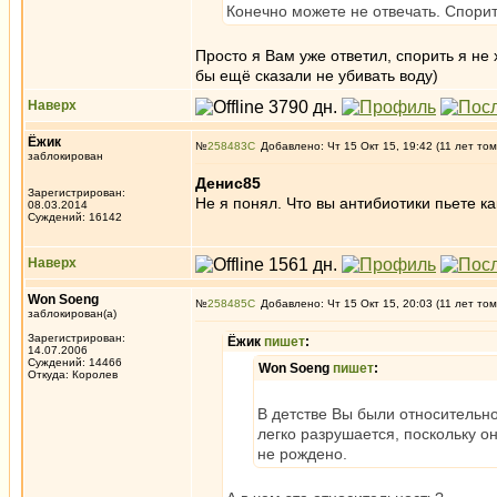
Конечно можете не отвечать. Спорить
Просто я Вам уже ответил, спорить я не 
бы ещё сказали не убивать воду)
Наверх
Ёжик
№
258483
Добавлено: Чт 15 Окт 15, 19:42 (11 лет том
заблокирован
Денис85
Зарегистрирован:
Не я понял. Что вы антибиотики пьете ка
08.03.2014
Суждений: 16142
Наверх
Won Soeng
№
258485
Добавлено: Чт 15 Окт 15, 20:03 (11 лет том
заблокирован(а)
Зарегистрирован:
Ёжик
пишет
:
14.07.2006
Суждений: 14466
Won Soeng
пишет
:
Откуда: Королев
В детстве Вы были относительно
легко разрушается, поскольку о
не рождено.