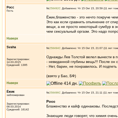
Росс
№
258492
Добавлено: Чт 15 Окт 15, 20:59 (11 лет том
Гость
Ёжик,блаженство - это нечто покруче че
Это как если сравнить опьянение от сп
вещи, а не просто некоторый сумбур в э
чем сексуальный оргазм. Это надо попро
Наверх
Svaha
№
258494
Добавлено: Чт 15 Окт 15, 21:07 (11 лет том
Однажды Лев Толстой велел вынести в по
Зарегистрирован:
- невиданной глубины вещь!!! После он 
14.03.2015
Суждений: 1395
- Нет, барин, не понравилось. И подпеть 
(взято у Бао, БФ)
Наверх
Ёжик
№
258496
Добавлено: Чт 15 Окт 15, 21:11 (11 лет том
заблокирован
Росс
Зарегистрирован:
Блаженство и кайф одинаковы. Последст
08.03.2014
Суждений: 16142
Знающие люди говорят, что химия очень 