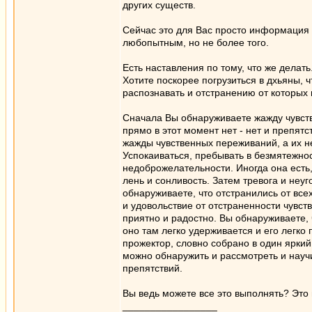
других существ.
Сейчас это для Вас просто информация 
любопытным, но не более того.
Есть наставления по тому, что же делать
Хотите поскорее погрузиться в дхьяны, ч
распознавать и отстранению от которых
Сначала Вы обнаруживаете жажду чувстве
прямо в этот момент нет - нет и препят
жажды чувственных переживаний, а их нет
Успокаиваться, пребывать в безмятежно
недоброжелательности. Иногда она есть,
лень и сонливость. Затем тревога и неу
обнаруживаете, что отстранились от все
и удовольствие от отстраненности чувс
приятно и радостно. Вы обнаруживаете, 
оно там легко удерживается и его легк
прожектор, словно собрано в один яркий
можно обнаружить и рассмотреть и научи
препятствий.
Вы ведь можете все это выполнять? Это
_________________