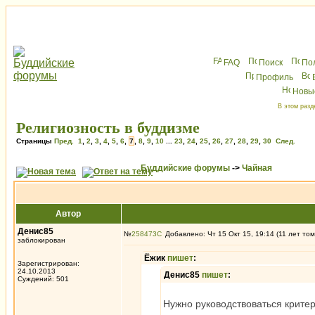
FAQ
Поиск
По
Профиль
Новы
В этом разд
Религиозность в буддизме
Страницы
Пред.
1
,
2
,
3
,
4
,
5
,
6
,
7
,
8
,
9
,
10
...
23
,
24
,
25
,
26
,
27
,
28
,
29
,
30
След.
Буддийские форумы
->
Чайная
Автор
Денис85
№
258473
Добавлено: Чт 15 Окт 15, 19:14 (11 лет том
заблокирован
Ёжик
пишет
:
Зарегистрирован:
24.10.2013
Денис85
пишет
:
Суждений: 501
Нужно руководствоваться критер