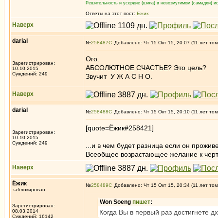
Решительность и усердие (шила) в невозмутимом (самадхи) ис
Ответы на этот пост:
Ёжик
Наверх
darial
№
258487
Добавлено: Чт 15 Окт 15, 20:07 (11 лет том
Ого.
Зарегистрирован:
АБСОЛЮТНОЕ СЧАСТЬЕ? Это цель?
10.10.2015
Суждений: 249
Звучит У Ж А С Н О.
Наверх
darial
№
258488
Добавлено: Чт 15 Окт 15, 20:10 (11 лет том
[quote=Ёжик#258421]
Зарегистрирован:
10.10.2015
Суждений: 249
...и в чем будет разница если он прожив
Всеобщее возрастающее желание к черт
Наверх
Ёжик
№
258489
Добавлено: Чт 15 Окт 15, 20:34 (11 лет том
заблокирован
Won Soeng
пишет
:
Зарегистрирован:
08.03.2014
Когда Вы в первый раз достигнете д
Суждений: 16142