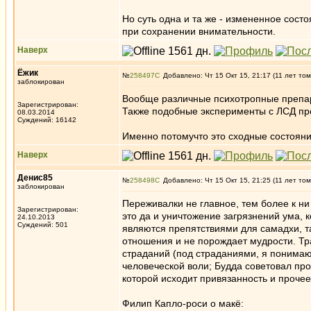
Но суть одна и та же - измененное сос
при сохранении внимательности.
Наверх
Ёжик
№
258497
Добавлено: Чт 15 Окт 15, 21:17 (11 лет том
заблокирован
Вообще различные психотропные препар
Зарегистрирован:
Также подобные эксперименты с ЛСД про
08.03.2014
Суждений: 16142
Именно потомучто это сходные состояни
Наверх
Денис85
№
258498
Добавлено: Чт 15 Окт 15, 21:25 (11 лет том
заблокирован
Переживалки не главное, тем более к ни 
Зарегистрирован:
это да и уничтожение загрязнений ума, 
24.10.2013
Суждений: 501
являются препятствиями для самадхи, так
отношения и не порождает мудрости. Тра
страданий (под страданиями, я понимаю
человеческой воли; Будда советовал про
которой исходит привязанность и прочее,
Филип Капло-роси о макё: