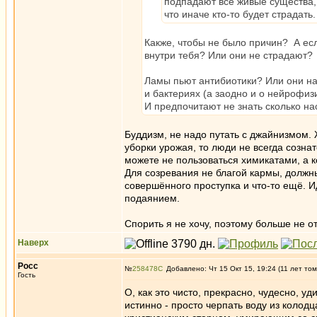
подпадают все живые существа,
что иначе кто-то будет страдать.
Какже, чтобы не было причин? А есл
внутри тебя? Или они не страдают?
Ламы пьют антибиотики? Или они на
и бактериях (а заодно и о нейрофи
И предпочитают не знать сколько н
Буддизм, не надо путать с джайнизмом.
уборки урожая, то люди не всегда созна
можете не пользоваться химикатами, а к
Для созревания не благой кармы, должны
совершённого проступка и что-то ещё. И
подаянием.
Спорить я не хочу, поэтому больше не от
Наверх
Росс
№
258478
Добавлено: Чт 15 Окт 15, 19:24 (11 лет том
Гость
О, как это чисто, прекрасно, чудесно, уд
истинно - просто черпать воду из колодц