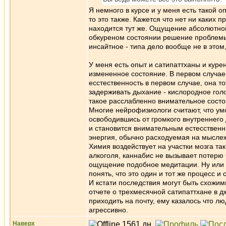
Я немного в курсе и у меня есть такой о
то это также. Кажется что нет ни каких 
находится тут же. Ощущение абсолютной 
обкуреном состоянии решение проблемы, 
инсайтное - типа дело вообще не в этом
У меня есть опыт и сатипаттханы и куре
измененное состояние. В первом случае
есстественность в первом случае, она то
задерживать дыхание - кислородное голо
такое расслабленно внимательное состо
Многие нейрофизиологи считают, что умс
освободившись от громкого внутреннего
и становится внимательным естесствен
энергия, обычно расходуемая на мыслеж
Химия воздействует на участки мозга т
алкоголя, каннабис не вызывает потерю 
ощущение подобное медитации. Ну или 
понять, что это один и тот же процесс и
И кстати последствия могут быть схожи
отчете о трехмесячной сатипаттхане в 
приходить на почту, ему казалось что люд
агрессивно.
Наверх