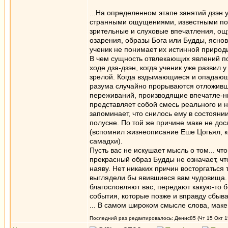
...На определенном этапе занятий дзэн
странными ощущениями, известными под 
зрительные и слуховые впечатления, ощ
озарения, образы Бога или Будды, яснов
ученик не понимает их истинной природы
В чем сущность отвлекающих явлений п
ходе дза-дзэн, когда ученик уже развил
зрелой. Когда вздымающиеся и опадающ
разума случайно прорываются отложивш
переживаний, производящие впечатле-н
представляет собой смесь реального и 
запоминает, что снилось ему в состояни
полусне. По той же причине маке не дос
(вспомнил жизнеописание Еше Цогьял, к
самадхи).
Пусть вас не искушает мысль о том... ч
прекрасный образ Будды не означает, чт
наяву. Нет никаких причин восторгаться 
выглядели бы явившиеся вам чудовища. И
благословляют вас, передают какую-то 
события, которые позже и вправду сбыв
... В самом широком смысле слова, маке
Последний раз редактировалось: Денис85 (Чт 15 Окт 15