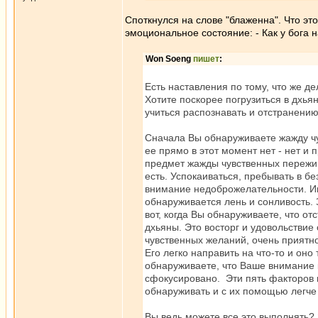
Споткнулся на слове "блаженна". Что это
эмоциональное состояние: - Как у бога н
Won Soeng
пишет
:
Есть наставления по тому, что же де
Хотите поскорее погрузиться в дхья
учиться распознавать и отстранению
Сначала Вы обнаруживаете жажду чув
ее прямо в этот момент нет - нет и 
предмет жажды чувственных пережива
есть. Успокаиваться, пребывать в б
внимание недоброжелательности. Иног
обнаруживается лень и сонливость. 
вот, когда Вы обнаруживаете, что о
дхьяны. Это восторг и удовольствие
чувственных желаний, очень приятн
Его легко направить на что-то и оно
обнаруживаете, что Ваше внимание к
сфокусировано. Эти пять факторов 
обнаруживать и с их помощью легче 
Вы ведь можете все это выполнять?