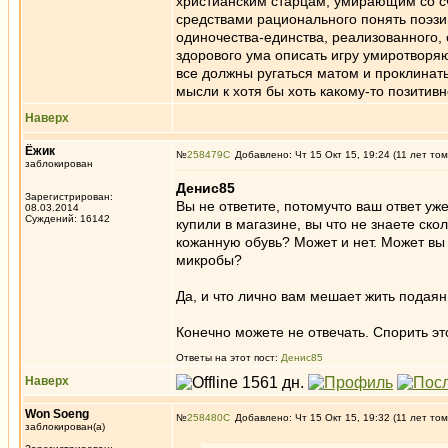
христианским старцам, умирающим со сч
средствами рационального понять поэзи
одиночества-единства, реализованного, 
здорового ума описать игру умиротворяю
все должны ругаться матом и проклинать 
мысли к хотя бы хоть какому-то позитив
Наверх
Ёжик
№
258479
Добавлено: Чт 15 Окт 15, 19:24 (11 лет том
заблокирован
Денис85
Зарегистрирован:
Вы не ответите, потомучто ваш ответ уже
08.03.2014
Суждений: 16142
купили в магазине, вы что не знаете ско
кожанную обувь? Может и нет. Может вы 
микробы?
Да, и что лично вам мешает жить подая
Конечно можете не отвечать. Спорить это
Ответы на этот пост:
Денис85
Наверх
Won Soeng
№
258480
Добавлено: Чт 15 Окт 15, 19:32 (11 лет том
заблокирован(а)