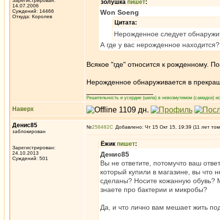
Зарегистрирован:
золушка
пишет
:
14.07.2006
Суждений: 14466
Won Soeng
Откуда: Королев
Цитата:
Нерожденное следует обнаружи
А где у вас нерожденное находится?
Всякое "где" относится к рожденному. По
Нерожденное обнаруживается в прекращ
_________________
Решительность и усердие (шила) в невозмутимом (самадхи) ис
Наверх
Денис85
№
258482
Добавлено: Чт 15 Окт 15, 19:39 (11 лет том
заблокирован
Ёжик
пишет
:
Зарегистрирован:
24.10.2013
Денис85
Суждений: 501
Вы не ответите, потомучто ваш ответ
который купили в магазине, вы что н
сделаны? Носите кожанную обувь? Мо
знаете про бактерии и микробы?
Да, и что лично вам мешает жить п