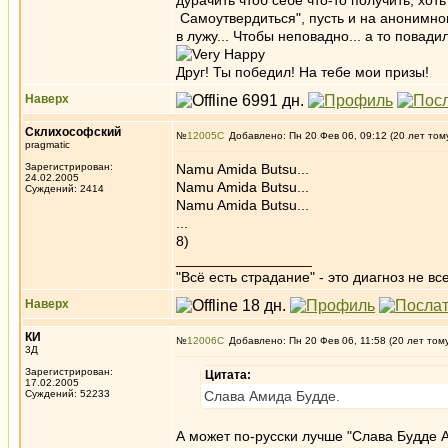
дурачить чтоб себе что-то получить, хот
Самоутвердиться", пусть и на анонимном
в лужу... Чтобы неповадно... а то повадил
Друг! Ты победил! На тебе мои призы!
Наверх
Склихософский
№
12005
Добавлено: Пн 20 Фев 06, 09:12 (20 лет том
pragmatic
Зарегистрирован:
Namu Amida Butsu...
24.02.2005
Namu Amida Butsu...
Суждений: 2414
Namu Amida Butsu...
...
8)
_________________
"Всё есть страдание" - это диагноз не вс
Наверх
КИ
№
12006
Добавлено: Пн 20 Фев 06, 11:58 (20 лет том
3Д
Зарегистрирован:
Цитата:
17.02.2005
Суждений: 52233
Слава Амида Будде.
А может по-русски лучше "Слава Будде 