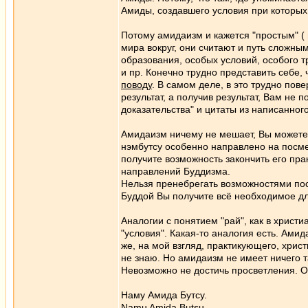
Амиды, создавшего условия при которы
Потому амидаизм и кажется "простым" ( 
мира вокруг, они считают и путь сложн
образования, особых условий, особого т
и пр. Конечно трудно представить себе
поводу
. В самом деле, в это трудно пове
результат, а получив результат, Вам не 
доказательства" и цитаты из написанного
Амидаизм ничему не мешает, Вы можете 
нэмбутсу особенно направлено на посмер
получите возможность закончить его пра
направлений Буддизма.
Нельзя пренебрегать возможностями по
Буддой Вы получите всё необходимое д
Аналогии с понятием "рай", как в христ
"условия". Какая-то аналогия есть. Амид
же, на мой взгляд, практикующего, хрис
не знаю. Но амидаизм не имеет ничего та
Невозможно не достичь просветления. Он
Наму Амида Бутсу.
Namu Amida Butsu.