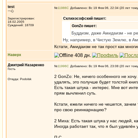
test
№
11986
Добавлено: Вс 19 Фев 06, 22:34 (20 лет том
一心
Склихософский пишет:
Зарегистрирован:
18.02.2005
Суждений: 18709
GonZo пишет:
Буддизм, даже Амидаизм - не рел
Ну, например, в Чистую Землю, в Ам
Кстати, Амидаизм не так прост как многи
Наверх
Дмитрий Назаренко
№
11996
Добавлено: Вс 19 Фев 06, 23:08 (20 лет том
Гость
2 GonZo: Не, ничего особенного не хочу
Откуда: Podolsk
удалять, это получше будет толстой кн
Есть такая штука - интерес. Мне вот ин
прям вычленил суть.
Кстати, ежели ничего не чешется, зачем 
про свою реинкарнацию?
2 Миха: Есть такая штука у нас людей, к
Иногда работает так, что я был удивлён 
П.С.