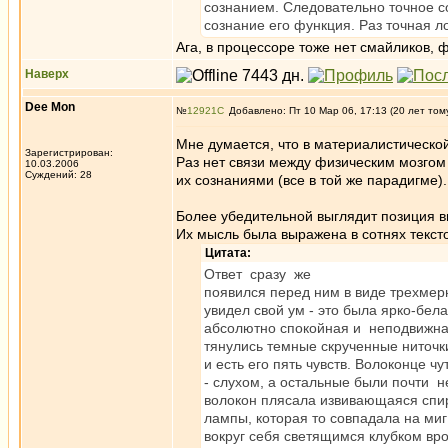
сознанием. Следовательно точное со
сознание его функция. Раз точная л
Ага, в процессоре тоже нет смайликов,
Наверх
Dee Mon
№
12921
Добавлено: Пт 10 Мар 06, 17:13 (20 лет том
Мне думается, что в материалистическо
Зарегистрирован:
Раз нет связи между физическим мозгом
10.03.2006
Суждений: 28
их сознаниями (все в той же парадигме).
Более убедительной выглядит позиция в
Их мысль была выражена в сотнях тексто
Цитата:
Ответ сразу же
появился перед ним в виде трехмер
увидел свой ум - это была ярко-бе
абсолютно спокойная и неподвижн
тянулись темные скрученные ниточки
и есть его пять чувств. Волоконце 
- слухом, а остальные были почти 
волокон плясала извивающаяся спи
лампы, которая то совпадала на миг
вокруг себя светящимся клубком вр