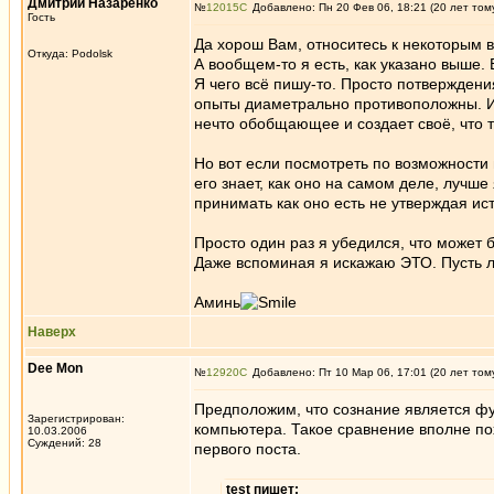
Дмитрий Назаренко
№
12015
Добавлено: Пн 20 Фев 06, 18:21 (20 лет том
Гость
Да хорош Вам, относитесь к некоторым в
Откуда: Podolsk
А вообщем-то я есть, как указано выше.
Я чего всё пишу-то. Просто потверждени
опыты диаметрально противоположны. И 
нечто обобщающее и создает своё, что 
Но вот если посмотреть по возможности 
его знает, как оно на самом деле, лучш
принимать как оно есть не утверждая ис
Просто один раз я убедился, что может 
Даже вспоминая я искажаю ЭТО. Пусть л
Аминь
Наверх
Dee Mon
№
12920
Добавлено: Пт 10 Мар 06, 17:01 (20 лет том
Предположим, что сознание является фу
Зарегистрирован:
компьютера. Такое сравнение вполне по
10.03.2006
Суждений: 28
первого поста.
test пишет: