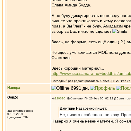
Слава Амида Будде.
Я не буду дискутировать по поводу нап
виднее что практиковать и чему следоват
прав, а Вы "лев" - не буду. Амидаизм чр
выбор за Вас никто не сделает
Здесь, на форуме, есть ещё один ( ? )
Но здесь уже кончается МОЁ поле деяте
Счастливо.
Здесь хороший материал...
http://www.ssu.samara.ru/~buddhist/amita
Последний раз редактировалось: GonZo (Пн 20 Фев 06, 
Наверх
GonZo
№
12001
Добавлено: Пн 20 Фев 06, 02:12 (20 лет том
Дмитрий Назаренко пишет:
Зарегистрирован:
07.02.2006
Не, ничего особенного не хочу. Про
Суждений: 207
Наверно я очень невнимателен. Я сожа