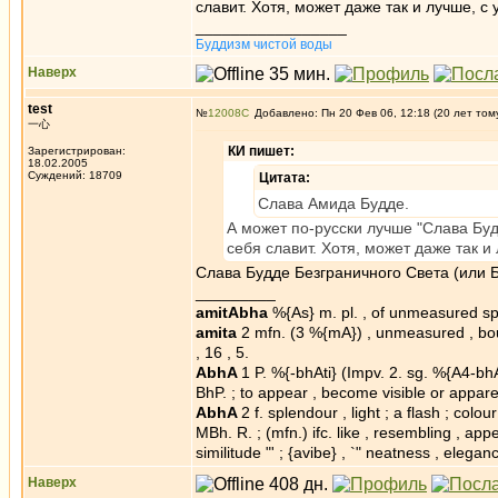
славит. Хотя, может даже так и лучше, с
_________________
Буддизм чистой воды
Наверх
test
№
12008
Добавлено: Пн 20 Фев 06, 12:18 (20 лет том
一心
КИ пишет:
Зарегистрирован:
18.02.2005
Суждений: 18709
Цитата:
Слава Амида Будде.
А может по-русски лучше "Слава Бу
себя славит. Хотя, может даже так и
Слава Будде Безграничного Света (или 
_________
amitAbha
%{As} m. pl. , of unmeasured spl
amita
2 mfn. (3 %{mA}) , unmeasured , boun
, 16 , 5.
AbhA
1 P. %{-bhAti} (Impv. 2. sg. %{A4-bhA
BhP. ; to appear , become visible or appare
AbhA
2 f. splendour , light ; a flash ; co
MBh. R. ; (mfn.) ifc. like , resembling , app
similitude "' ; {avibe} , `" neatness , elegance
Наверх