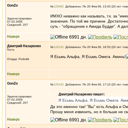
GonZo
№
12009
Добавлено: Пн 20 Фев 06, 13:43 (20 лет том
ИМХО неважно как называть, т.к. за "име
Зарегистрирован:
значения. По той же причине. Достаточн
07.02.2006
Суждений: 207
суть - "обращение к Амида Будде". А дал
Наверх
Дмитрий Назаренко
№
12013
Добавлено: Пн 20 Фев 06, 16:53 (20 лет том
Гость
Я Есьмь Альфа, Я Есьмь Омега. Аминь!
Откуда: Podolsk
Наверх
GonZo
№
12014
Добавлено: Пн 20 Фев 06, 17:10 (20 лет том
Дмитрий Назаренко пишет:
Зарегистрирован:
07.02.2006
Я Есьмь Альфа, Я Есьмь Омега. Ами
Суждений: 207
Да это именно так! "Вы" есть Альфа и Оме
Прошу меня извинить, но я больше не см
Наверх