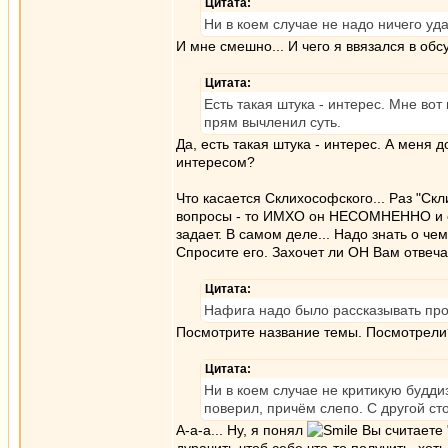
Цитата:
Ни в коем случае не надо ничего уд
И мне смешно... И чего я ввязался в об
Цитата:
Есть такая штука - интерес. Мне во
прям вычленил суть.
Да, есть такая штука - интерес. А меня
интересом?
Что касается Склихософского... Раз "С
вопросы - то ИМХО он НЕСОМНЕННО и отв
задает. В самом деле... Надо знать о чем
Спросите его. Захочет ли ОН Вам отвечать
Цитата:
Нафига надо было рассказывать пр
Посмотрите название темы. Посмотрел
Цитата:
Ни в коем случае не критикую буддиз
поверил, причём слепо. С другой ст
А-а-а... Ну, я понял
Вы считаете "