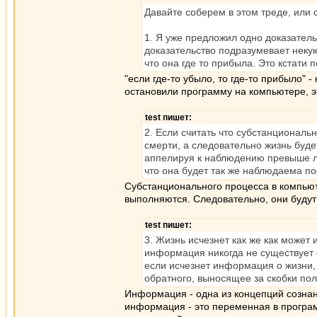
Давайте соберем в этом треде, или
1. Я уже предложил одно доказател
доказательство подразумевает некую
что она где то прибыла. Это кстати
"если где-то убыло, то где-то прибыло"
остановили программу на компьютере, эт
test пишет:
2. Если считать что субстанциональ
смерти, а следовательно жизнь буде
аппелируя к наблюдению превыше лог
что она будет так же наблюдаема по
Субстанционального процесса в компьюте
выполняются. Следовательно, они буду
test пишет:
3. Жизнь исчезнет как же как может
информация никогда не существует 
если исчезнет информация о жизни, 
обратного, выносящее за скобки пол
Информация - одна из концепций сознани
информация - это переменная в програм