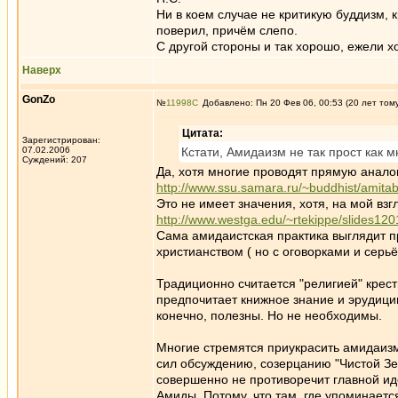
Ни в коем случае не критикую буддизм, к
поверил, причём слепо.
С другой стороны и так хорошо, ежели х
Наверх
GonZo
№
11998
Добавлено: Пн 20 Фев 06, 00:53 (20 лет том
Цитата:
Зарегистрирован:
07.02.2006
Кстати, Амидаизм не так прост как м
Суждений: 207
Да, хотя многие проводят прямую анало
http://www.ssu.samara.ru/~buddhist/amitab
Это не имеет значения, хотя, на мой взг
http://www.westga.edu/~rtekippe/slides12
Сама амидаистская практика выглядит пр
христианством ( но с оговорками и серьё
Традиционно считается "религией" кресть
предпочитает книжное знание и эрудицию
конечно, полезны. Но не необходимы.
Многие стремятся приукрасить амидаизм
сил обсуждению, созерцанию "Чистой Зе
совершенно не противоречит главной и
Амиды. Потому, что там, где упоминает