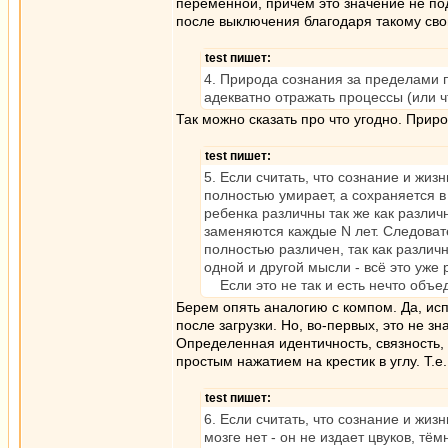
переменной, причем это значение не по
после выключения благодаря такому свой
test пишет:
4. Природа сознания за пределами 
адекватно отражать процессы (или 
Так можно сказать про что угодно. Прир
test пишет:
5. Если считать, что сознание и жиз
полностью умирает, а сохраняется в
ребенка различны так же как различ
заменяются каждые N лет. Следовате
полностью различен, так как различн
одной и другой мысли - всё это уже
Если это не так и есть нечто объед
Берем опять аналогию с компом. Да, исп
после загрузки. Но, во-первых, это не зн
Определенная идентичность, связность, 
простым нажатием на крестик в углу. Т.
test пишет:
6. Если считать, что сознание и жиз
мозге нет - он не издает цвуков, т