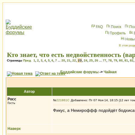
FAQ
Поиск
По
Профиль
Новы
В этом разд
Кто знает, что есть недвойственность (в
Страницы
Пред.
1
,
2
,
3
,
4
,
5
,
6
,
7
...
20
,
21
,
22
,
23
,
24
,
25
,
26
...
77
,
78
,
79
,
80
,
81
,
82
Буддийские форумы
->
Чайная
Автор
Росс
№
221861
Добавлено: Пт 07 Ноя 14, 18:15 (12 лет то
Гость
Фикус, а Немироффф подойдёт бодхисат
Наверх