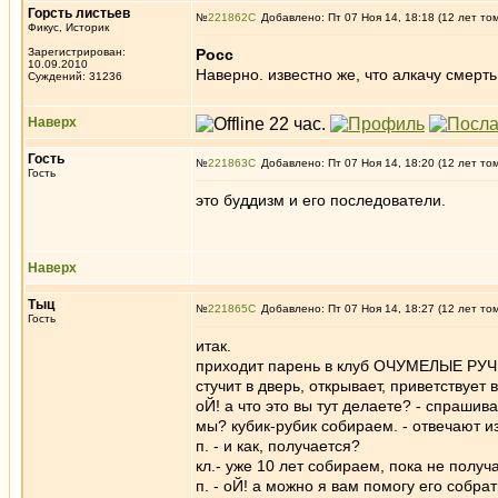
Горсть листьев
№
221862
Добавлено: Пт 07 Ноя 14, 18:18 (12 лет то
Фикус, Историк
Зарегистрирован:
Росс
10.09.2010
Наверно. известно же, что алкачу смерть
Суждений: 31236
Наверх
Гоcть
№
221863
Добавлено: Пт 07 Ноя 14, 18:20 (12 лет то
Гость
это буддизм и его последователи.
Наверх
Тыц
№
221865
Добавлено: Пт 07 Ноя 14, 18:27 (12 лет то
Гость
итак.
приходит парень в клуб ОЧУМЕЛЫЕ РУЧ
стучит в дверь, открывает, приветствует 
оЙ! а что это вы тут делаете? - спрашив
мы? кубик-рубик собираем. - отвечают из
п. - и как, получается?
кл.- уже 10 лет собираем, пока не получ
п. - оЙ! а можно я вам помогу его собрат