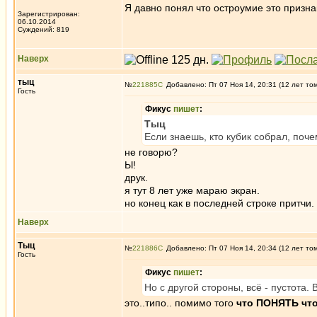
Я давно понял что остроумие это признак
Зарегистрирован:
06.10.2014
Суждений: 819
Наверх
тыц
№
221885
Добавлено: Пт 07 Ноя 14, 20:31 (12 лет то
Гость
Фикус
пишет
:
Тыц
Если знаешь, кто кубик собрал, поче
не говорю?
Ы!
друк.
я тут 8 лет уже мараю экран.
но конец как в последней строке притчи.
Наверх
Тыц
№
221886
Добавлено: Пт 07 Ноя 14, 20:34 (12 лет то
Гость
Фикус
пишет
:
Но с другой стороны, всё - пустота. 
это..типо.. помимо того
что ПОНЯТЬ что