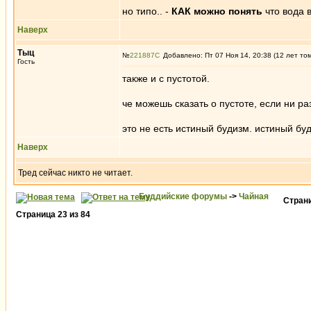
но типо.. -
КАК можно понять
что вода 
Наверх
Тыц
№
221887
Добавлено: Пт 07 Ноя 14, 20:38 (12 лет то
Гость
также и с пустотой.
че можешь сказать о пустоте, если ни ра
это не есть истиный будизм. истиный бу
Наверх
Тред сейчас никто не читает.
Буддийские форумы
->
Чайная
Стран
Страница
23
из
84