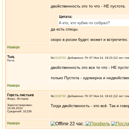
двойственность это то что - НЕ пустота.
Цитата:
А кто, кто кубик-то собрал?
да есть спецы.
скоро в росии будет. может и встретитес.
Наверх
Тыц
№
221872
Добавлено: Пт 07 Ноя 14, 19:23 (12 лет то
Гость
двойственность это все то что - НЕ пусто
только Пустота - одомерна и недвойстве
Наверх
Горсть листьев
№
221873
Добавлено: Пт 07 Ноя 14, 19:41 (12 лет то
Фикус, Историк
Зарегистрирован:
Тогда двойственость - это всё. Так и гов
10.09.2010
Суждений: 31236
Наверх