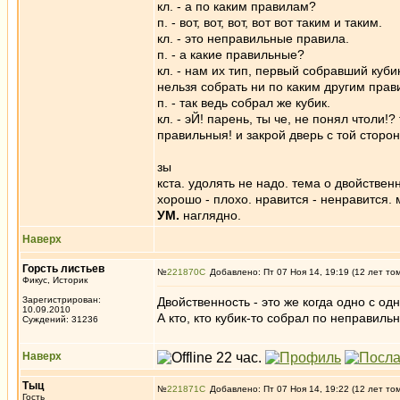
кл. - а по каким правилам?
п. - вот, вот, вот, вот вот таким и таким.
кл. - это неправильные правила.
п. - а какие правильные?
кл. - нам их тип, первый собравший куби
нельзя собрать ни по каким другим прав
п. - так ведь собрал же кубик.
кл. - эЙ! парень, ты че, не понял чтоли
правильныя! и закрой дверь с той сторо
зы
кста. удолять не надо. тема о двойственн
хорошо - плохо. нравится - ненравится. 
УМ.
наглядно.
Наверх
Горсть листьев
№
221870
Добавлено: Пт 07 Ноя 14, 19:19 (12 лет то
Фикус, Историк
Зарегистрирован:
Двойственность - это же когда одно с одн
10.09.2010
А кто, кто кубик-то собрал по неправил
Суждений: 31236
Наверх
Тыц
№
221871
Добавлено: Пт 07 Ноя 14, 19:22 (12 лет то
Гость