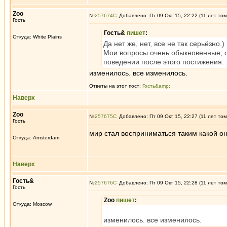
Zoo
№
257674
Добавлено: Пт 09 Окт 15, 22:22 (11 лет том
Гость
Гость&
пишет
:
Откуда: White Plains
Да нет же, нет, все не так серьёзно.)
Мои вопросы очень обыкновенные, о
поведении после этого постижения.
изменилось. все изменилось.
Ответы на этот пост:
Гость&amp;
Наверх
Zoo
№
257675
Добавлено: Пт 09 Окт 15, 22:27 (11 лет том
Гость
мир стал восприниматься таким какой он
Откуда: Amsterdam
Наверх
Гость&
№
257676
Добавлено: Пт 09 Окт 15, 22:28 (11 лет том
Гость
Zoo
пишет
:
Откуда: Moscow
изменилось. все изменилось.