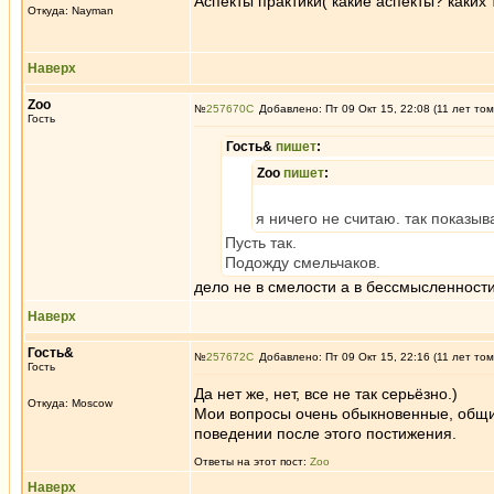
Аспекты практики( какие аспекты? каких
Откуда: Nayman
Наверх
Zoo
№
257670
Добавлено: Пт 09 Окт 15, 22:08 (11 лет том
Гость
Гость&
пишет
:
Zoo
пишет
:
я ничего не считаю. так показы
Пусть так.
Подожду смельчаков.
дело не в смелости а в бессмысленност
Наверх
Гость&
№
257672
Добавлено: Пт 09 Окт 15, 22:16 (11 лет том
Гость
Да нет же, нет, все не так серьёзно.)
Откуда: Moscow
Мои вопросы очень обыкновенные, общие
поведении после этого постижения.
Ответы на этот пост:
Zoo
Наверх