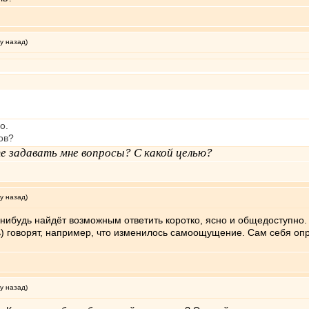
у назад)
о.
ов?
е задавать мне вопросы? С какой целью?
у назад)
-нибудь найдёт возможным ответить коротко, ясно и общедоступно.
 говорят, например, что изменилось самоощущение. Сам себя опред
у назад)