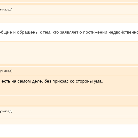
у назад)
бщие и обращены к тем, кто заявляет о постижении недвойственно
у назад)
 есть на самом деле. без прикрас со стороны ума.
у назад)