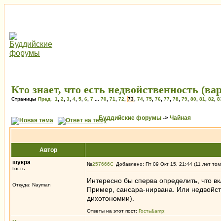
Кто знает, что есть недвойственность (в
Страницы
Пред.
1
,
2
,
3
,
4
,
5
,
6
,
7
...
70
,
71
,
72
,
73
,
74
,
75
,
76
,
77
,
78
,
79
,
80
,
81
,
82
,
8
Буддийские форумы
->
Чайная
Автор
шукра
№
257666
Добавлено: Пт 09 Окт 15, 21:44 (11 лет том
Гость
Интересно бы сперва определить, что вк
Откуда: Nayman
Пример, сансара-нирвана. Или недвойств
дихотономии).
Ответы на этот пост:
Гость&amp;