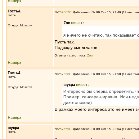
Наверх
Гость&
№
257667
Добавлено: Пт 09 Окт 15, 21:49 (11 лет том
Гость
Zoo
пишет
:
Откуда: Moscow
я ничего не считаю. так показывает
Пусть так.
Подожду смельчаков.
Ответы на этот пост:
Zoo
Наверх
Гость&
№
257668
Добавлено: Пт 09 Окт 15, 21:58 (11 лет том
Гость
шукра
пишет
:
Откуда: Moscow
Интересно бы сперва определить, чт
Пример, сансара-нирвана. Или недво
дихотономии).
В рамках моего интереса это не имеет з
Наверх
шукра
№
257669
Добавлено: Пт 09 Окт 15, 22:04 (11 лет том
Гость