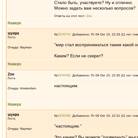
Стало быть, участвуете? Ну и отлично.
Можно задать вам несколько вопросов?
Ответы на этот пост:
Zoo
Наверх
шукра
№
257677
Добавлено: Пт 09 Окт 15, 22:29 (11 лет том
Гость
"мир стал восприниматься таким какой о
Откуда: Nayman
Каким? Если не секрет?
Наверх
Zoo
№
257678
Добавлено: Пт 09 Окт 15, 22:30 (11 лет том
Гость
настоящим.
Откуда: Amsterdam
Наверх
шукра
№
257679
Добавлено: Пт 09 Окт 15, 22:31 (11 лет том
Гость
"настоящим."
Откуда: Nayman
Это каким? Вы можете "развернуть" мыс