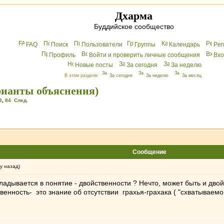
Дхарма
Буддийское сообщество
FAQ
Поиск
Пользователи
Группы
Календарь
Peг
Профиль
Войти и проверить личные сообщения
Вхo
Новые посты
За сегодня
За неделю
В этом разделе:
За сегодня
За неделю
За месяц
арианты объяснения)
3
,
84
След.
Сообщение
у назад)
ладывается в понятие - двойственности ? Нечто, может быть и двой
енность- это знание об отсутствии грахья-грахака ( "схватываем