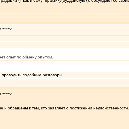
 традиций?) как и саму практику(буддийскую?), обсуждают со свои
у назад)
вает опыт по обмену опытом..
и проводить подобные разговоры..
у назад)
 и обращены к тем, кто заявляет о постижении недвойственности.