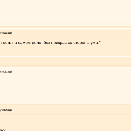
у назад)
н есть на самом деле. без прикрас со стороны ума."
у назад)
у назад)
ль?