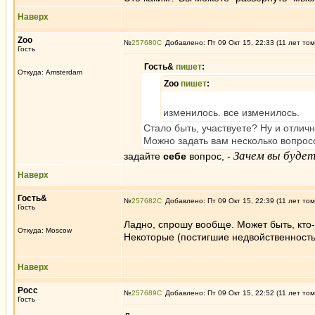
Наверх
Zoo
№
257680
Добавлено: Пт 09 Окт 15, 22:33 (11 лет том
Гость
Гость&
пишет
:
Откуда: Amsterdam
Zoo
пишет
:
изменилось. все изменилось.
Стало быть, участвуете? Ну и отличн
Можно задать вам несколько вопрос
Зачем вы будет
задайте
себе
вопрос, -
Наверх
Гость&
№
257682
Добавлено: Пт 09 Окт 15, 22:39 (11 лет том
Гость
Ладно, спрошу вообще. Может быть, кто
Откуда: Moscow
Некоторые (постигшие недвойственность)
Наверх
Росс
№
257689
Добавлено: Пт 09 Окт 15, 22:52 (11 лет том
Гость