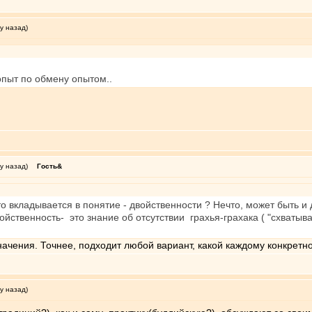
у назад)
 опыт по обмену опытом..
у назад)
Гость&
о вкладывается в понятие - двойственности ? Нечто, может быть и 
йственность- это знание об отсутствии грахья-грахака ( "схваты
начения. Точнее, подходит любой вариант, какой каждому конкретн
у назад)