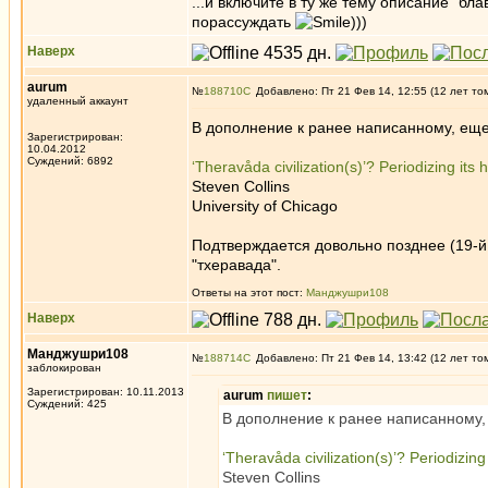
...и включите в ту же тему описание "б
порассуждать
)))
Наверх
aurum
№
188710
Добавлено: Пт 21 Фев 14, 12:55 (12 лет то
удаленный аккаунт
В дополнение к ранее написанному, еще
Зарегистрирован:
10.04.2012
Суждений: 6892
‘Theravåda civilization(s)’? Periodizing its h
Steven Collins
University of Chicago
Подтверждается довольно позднее (19-й
"тхеравада".
Ответы на этот пост:
Манджушри108
Наверх
Манджушри108
№
188714
Добавлено: Пт 21 Фев 14, 13:42 (12 лет то
заблокирован
Зарегистрирован: 10.11.2013
aurum
пишет
:
Суждений: 425
В дополнение к ранее написанному,
‘Theravåda civilization(s)’? Periodizing 
Steven Collins