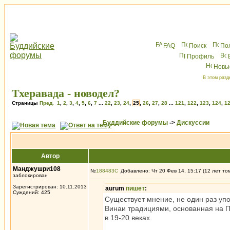
FAQ
Поиск
По
Профиль
Новы
В этом разд
Тхеравада - новодел?
Страницы
Пред.
1
,
2
,
3
,
4
,
5
,
6
,
7
...
22
,
23
,
24
,
25
,
26
,
27
,
28
...
121
,
122
,
123
,
124
,
1
Буддийские форумы
->
Дискуссии
Автор
Манджушри108
№
188483
Добавлено: Чт 20 Фев 14, 15:17 (12 лет то
заблокирован
Зарегистрирован: 10.11.2013
aurum
пишет
:
Суждений: 425
Существует мнение, не один раз уп
Винаи традициями, основанная на ПК
в 19-20 веках.