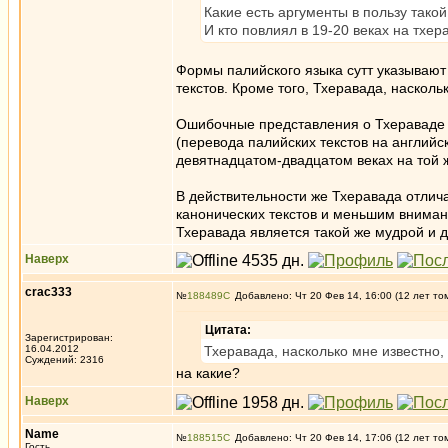
Какие есть аргументы в пользу тако
И кто повлиял в 19-20 веках на тхер
Формы палийского языка сутт указывают
текстов. Кроме того, Тхеравада, насколь
Ошибочные представления о Тхераваде к
(перевода палийских текстов на английс
девятнадцатом-двадцатом веках на той ж
В действительности же Тхеравада отлич
канонических текстов и меньшим вниман
Тхеравада является такой же мудрой и 
Наверх
crac333
№
188489
Добавлено: Чт 20 Фев 14, 16:00 (12 лет то
Цитата:
Зарегистрирован:
16.04.2012
Тхеравада, насколько мне известно,
Суждений: 2316
на какие?
Наверх
Name
№
188515
Добавлено: Чт 20 Фев 14, 17:06 (12 лет то
Гость