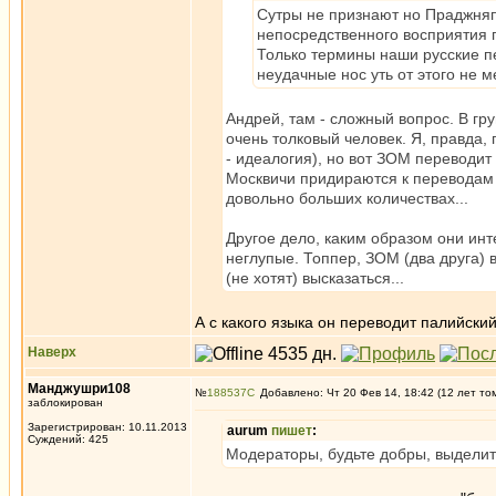
Сутры не признают но Праджняпа
непосредственного восприятия 
Только термины наши русские пе
неудачные нос уть от этого не м
Андрей, там - сложный вопрос. В гр
очень толковый человек. Я, правда,
- идеалогия), но вот ЗОМ переводит 
Москвичи придираются к переводам S
довольно больших количествах...
Другое дело, каким образом они ин
неглупые. Топпер, ЗОМ (два друга) 
(не хотят) высказаться...
А с какого языка он переводит палийски
Наверх
Манджушри108
№
188537
Добавлено: Чт 20 Фев 14, 18:42 (12 лет то
заблокирован
Зарегистрирован: 10.11.2013
aurum
пишет
:
Суждений: 425
Модераторы, будьте добры, выделите