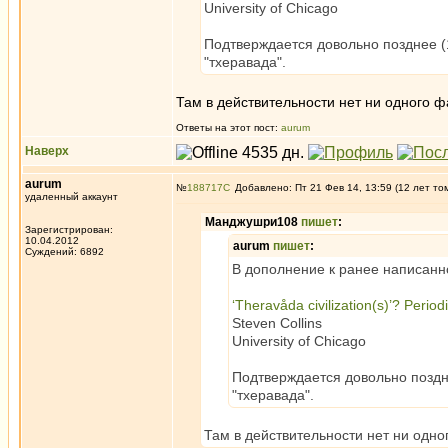
University of Chicago
Подтверждается довольно позднее (
"тхеравада".
Там в действительности нет ни одного ф
Ответы на этот пост:
aurum
Наверх
aurum
№
188717
Добавлено: Пт 21 Фев 14, 13:59 (12 лет то
удаленный аккаунт
Манджушри108
пишет
:
Зарегистрирован:
10.04.2012
aurum
пишет
:
Суждений: 6892
В дополнение к ранее написанно
‘Theravåda civilization(s)’? Periodiz
Steven Collins
University of Chicago
Подтверждается довольно поздне
"тхеравада".
Там в действительности нет ни одно