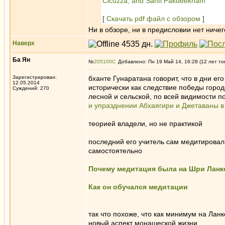
Cicuzza, and Santi Pakdeekham
[
Скачать pdf файл с обзором
]
Ни в обзоре, ни в предисловии нет ничег
Наверх
Ба Ян
№
205100
Добавлено: Пн 19 Май 14, 16:28 (12 лет то
Зарегистрирован:
бханте Гунаратана говорит, что в дни е
12.05.2014
исторически как следствие победы город
Суждений: 270
лесной и сельской, по всей видимости п
и упразднении Абхаягири и Джетаваны в
теорией владели, но не практикой
последний его учитель сам медитировал
самостоятельно
Почему медитация была на Шри Ланк
Как он обучался медитации
так что похоже, что как минимум на Лан
новый аспект монашеской жизни