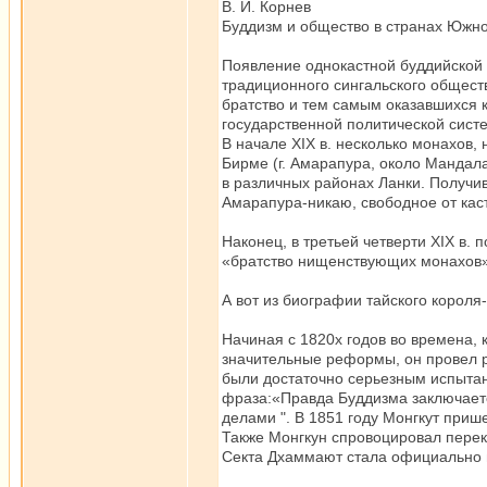
В. И. Корнев
Буддизм и общество в странах Южно
Появление однокастной буддийской 
традиционного сингальского общест
братство и тем самым оказавшихся 
государственной политической сист
В начале XIX в. несколько монахов,
Бирме (г. Амарапура, около Мандал
в различных районах Ланки. Получи
Амарапура-никаю, свободное от кас
Наконец, в третьей четверти XIX в. 
«братство нищенствующих монахов»
А вот из биографии тайского корол
Начиная с 1820х годов во времена,
значительные реформы, он провел р
были достаточно серьезным испытан
фраза:«Правда Буддизма заключаетс
делами ". В 1851 году Монгкут приш
Также Монгкун спровоцировал перек
Секта Дхаммают стала официально 