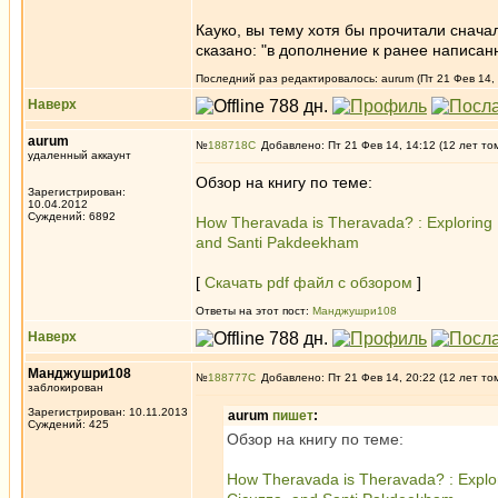
Кауко, вы тему хотя бы прочитали снача
сказано: "в дополнение к ранее написан
Последний раз редактировалось: aurum (Пт 21 Фев 14, 
Наверх
aurum
№
188718
Добавлено: Пт 21 Фев 14, 14:12 (12 лет то
удаленный аккаунт
Обзор на книгу по теме:
Зарегистрирован:
10.04.2012
Суждений: 6892
How Theravada is Theravada? : Exploring Bu
and Santi Pakdeekham
[
Скачать pdf файл с обзором
]
Ответы на этот пост:
Манджушри108
Наверх
Манджушри108
№
188777
Добавлено: Пт 21 Фев 14, 20:22 (12 лет то
заблокирован
Зарегистрирован: 10.11.2013
aurum
пишет
:
Суждений: 425
Обзор на книгу по теме:
How Theravada is Theravada? : Explorin