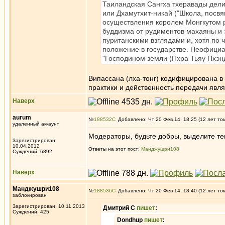
Таиландская Сангха тхеравады дели
или Дхамутхит-никай ("Школа, посв
осуществления королем Монгкутом р
буддизма от рудиментов махаяны и 
пуританскими взглядами и, хотя по
положение в государстве. Неофициа
"Господином земли (Пхра Тьяу Пхэнди
Випассана (лха-тонг) кодифицирована в 
практики и действенность передачи явля
Наверх
aurum
№
188532
Добавлено: Чт 20 Фев 14, 18:25 (12 лет то
удаленный аккаунт
Модераторы, будьте добры, выделите тем
Зарегистрирован:
10.04.2012
Ответы на этот пост:
Манджушри108
Суждений: 6892
Наверх
Манджушри108
№
188536
Добавлено: Чт 20 Фев 14, 18:40 (12 лет то
заблокирован
Зарегистрирован: 10.11.2013
Дмитрий С
пишет
:
Суждений: 425
Dondhup
пишет
: