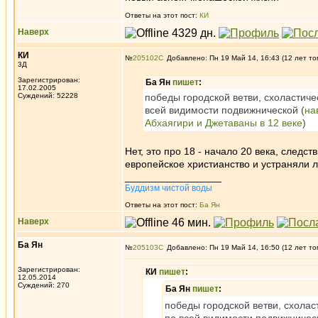
Ответы на этот пост:
КИ
Наверх
КИ
№
205102
Добавлено: Пн 19 Май 14, 16:43 (12 лет то
3Д
Зарегистрирован:
Ба Ян
пишет
:
17.02.2005
Суждений: 52228
победы городской ветви, схоластиче
всей видимости подвижнической (
на
Абхаягири и Джетаваны в 12 веке
)
Нет, это про 18 - начало 20 века, следс
европейское христианство и устраняли л
_________________
Буддизм чистой воды
Ответы на этот пост:
Ба Ян
Наверх
Ба Ян
№
205103
Добавлено: Пн 19 Май 14, 16:50 (12 лет то
Зарегистрирован:
КИ
пишет
:
12.05.2014
Суждений: 270
Ба Ян
пишет
:
победы городской ветви, схолас