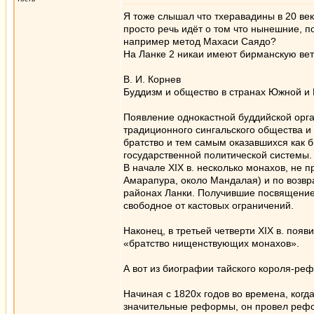
Я тоже слышал что тхеравадины в 20 век
просто речь идёт о том что нынешние, 
например метод Махаси Саядо?
На Ланке 2 никаи имеют бирманскую вет
В. И. Корнев
Буддизм и общество в странах Южной и
Появление однокастной буддийской орга
традиционного сингальского общества и
братство и тем самым оказавшихся как 
государственной политической системы.
В начале XIX в. несколько монахов, не 
Амарапура, около Мандалая) и по возв
районах Ланки. Получившие посвящение
свободное от кастовых ограничений.
Наконец, в третьей четверти XIX в. появ
«братство нищенствующих монахов».
А вот из биографии тайского короля-ре
Начиная с 1820х годов во времена, ког
значительные реформы, он провел рефор