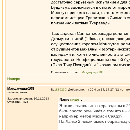
достаточно серьезным испытанием для б
Буддизма заключается в отказе от мирс
Монгкут пришел к власти, с этого моме
перекомпиляцию Трипитака в Сиаме в с
признанной ветвью Тхеравады.
Таиландская Сангха тхеравады делится 
Дхамутхит-никай ("Школа, посвящающих 
осуществления королем Монгкутом рели
от рудиментов махаяны и эзотерическог
взглядами и, хотя по численности эта 
государстве. Неофициальным главой буд
(Пхра Тьяу Пхэндин)" и " хозяином жизни
Ответы на этот пост:
Манджушри108
Наверх
Манджушри108
№
188523
Добавлено: Чт 20 Фев 14, 17:27 (12 лет то
заблокирован
Зарегистрирован: 10.11.2013
Name
пишет
:
Суждений: 425
Я тоже слышал что тхеравадины в 20
быть просто речь идёт о том что н
например метод Махаси Саядо?
На Ланке 2 никаи имеют бирманскую