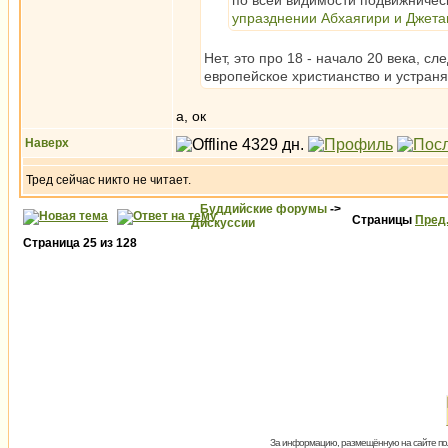
по всей видимости подвижничес
упразднении Абхаягири и Джета
Нет, это про 18 - начало 20 века, с
европейское христианство и устраня
а, ок
Наверх
Тред сейчас никто не читает.
Буддийские форумы
->
Страницы
Пред
Дискуссии
Страница
25
из
128
За информацию, размещённую на сайте пол