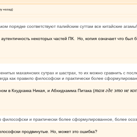
му назад)
таком порядке соответствуют палийским суттам все китайские агамы
аутентичность некоторых частей ПК. Но, копия означает что был 
аменитых махаянских сутрах и шастрах, то их можно сравнить с п
сегда как правило философски и практически более сформулирован
там где это не ко
ном в Кхудхакка Никая, и Абхидхамма Питака (
ило философски и практически более сформулированное, более осоз
илософски продвинутые. Но, может это ошибка?