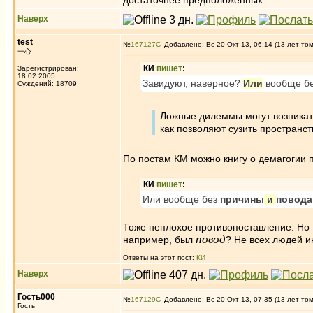
достаточнее предположенных
Наверх
test
№
167127
Добавлено: Вс 20 Окт 13, 06:14 (13 лет то
一心
КИ
пишет
:
Зарегистрирован:
18.02.2005
Завидуют, наверное?
Или
вообще бе
Суждений: 18709
Ложные дилеммы могут возникать
как позволяют сузить пространс
По постам КМ можно книгу о демагогии п
КИ
пишет
:
Или вообще без
причины
и
повода
Тоже неплохое противопоставление. Но 
повод
например, был
? Не всех людей и
Ответы на этот пост:
КИ
Наверх
Гость000
№
167129
Добавлено: Вс 20 Окт 13, 07:35 (13 лет то
Гость