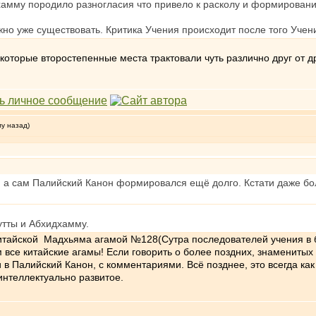
хамму породило разногласия что привело к расколу и формирован
жно уже существовать. Критика Учения происходит после того Учен
екоторые второстепенные места трактовали чуть различно друг от д
му назад)
, а сам Палийский Канон формировался ещё долго. Кстати даже бо
утты и Абхидхамму.
китайской Мадхьяма агамой №128(Сутра последователей учения в б
 все китайские агамы! Если говорить о более поздних, знаменитых 
Палийский Канон, с комментариями. Всё позднее, это всегда как
нтеллектуально развитое.