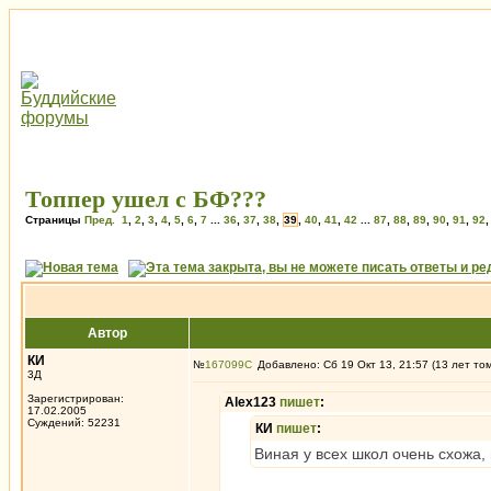
Топпер ушел с БФ???
Страницы
Пред.
1
,
2
,
3
,
4
,
5
,
6
,
7
...
36
,
37
,
38
,
39
,
40
,
41
,
42
...
87
,
88
,
89
,
90
,
91
,
92
Автор
КИ
№
167099
Добавлено: Сб 19 Окт 13, 21:57 (13 лет то
3Д
Зарегистрирован:
Alex123
пишет
:
17.02.2005
Суждений: 52231
КИ
пишет
:
Виная у всех школ очень схожа, 