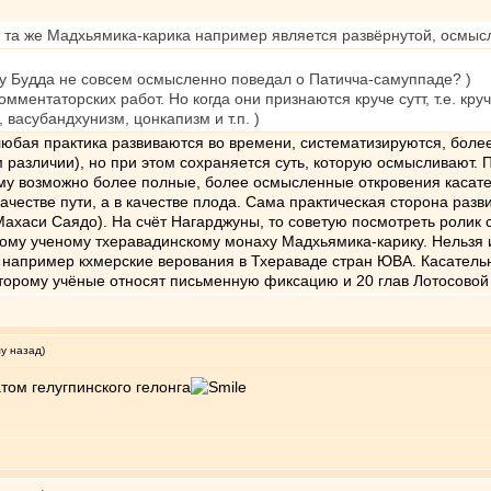
то та же Мадхьямика-карика например является развёрнутой, осмы
у Будда не совсем осмысленно поведал о Патичча-самуппаде? )
омментаторских работ. Но когда они признаются круче сутт, т.е. кр
васубандхунизм, цонкапизм и т.п. )
бая практика развиваются во времени, систематизируются, более 
 различии), но при этом сохраняется суть, которую осмысливают. П
у возможно более полные, более осмысленные откровения касатель
честве пути, а в качестве плода. Сама практическая сторона разв
хаси Саядо). На счёт Нагарджуны, то советую посмотреть ролик 
дному ученому тхеравадинскому монаху Мадхьямика-карику. Нельзя 
к например кхмерские верования в Тхераваде стран ЮВА. Касательн
оторому учёные относят письменную фиксацию и 20 глав Лотосовой
му назад)
том гелугпинского гелонга