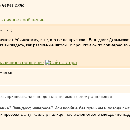
 через окно
"
му назад)
ризнают Абхидхамму, и те, кто ее не признают. Есть даже Дхаммакая
удет выглядеть, как различные школы. В прошлом было примерно то 
му назад)
десь приписывали я не делал и не имел к этому отношения.
шение? Завидуют, наверное? Или вообще без причины и повода пы
но и прозевать а тут фильтр налицо: поставлен ответ знающе, что