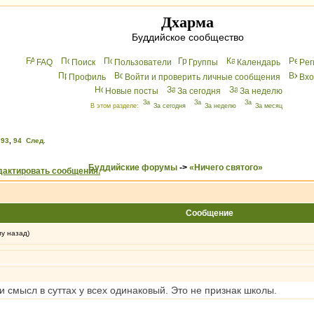
Дхарма
Буддийское сообщество
FAQ
Поиск
Пользователи
Группы
Календарь
Peг
Профиль
Войти и проверить личные сообщения
Вхo
Новые посты
За сегодня
За неделю
В этом разделе:
За сегодня
За неделю
За месяц
,
93
,
94
След.
Буддийские форумы
->
«Ничего святого»
Сообщение
му назад)
и смысл в суттах у всех одинаковый. Это не признак школы.