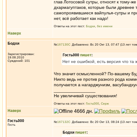
глав Лотосовой сутры, относят к тому-ж
дхармагуптаков, которые были древнее тх
самопроявившиеся вайпулья-сутры и проч
нет, всё работает как надо!
Ответы на этот пост:
Бодхи
,
без имени
Наверх
Бодхи
№
167130
Добавлено: Вс 20 Окт 13, 07:47 (13 лет то
Зарегистрирован:
Гость000
пишет
:
19.08.2010
Суждений: 101
Нет не ошибкой, есть версия что т
Что значит осмысленной? По-вашему Бу
Никто ведь не против разного рода комме
получается а нагарджунизм, васубандхуни
_________________
Не увеличивай существования!
Ответы на этот пост:
Гость000
,
Серж
Наверх
Гость000
№
167132
Добавлено: Вс 20 Окт 13, 08:24 (13 лет то
Гость
Бодхи
пишет
: