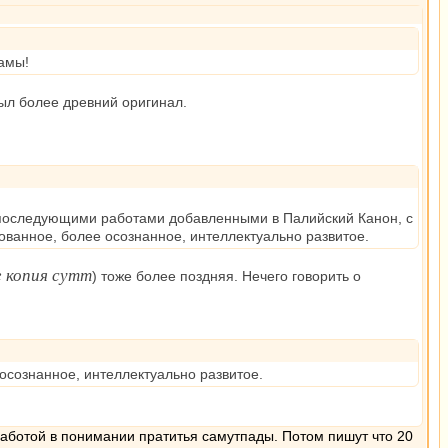
гамы!
был более древний оригинал.
 с последующими работами добавленными в Палийский Канон, с
ованное, более осознанное, интеллектуально развитое.
е копия сутт
) тоже более поздняя. Нечего говорить о
осознанное, интеллектуально развитое.
работой в понимании пратитья самутпады. Потом пишут что 20