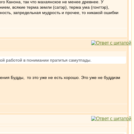
го Канона, так что махаянское не менее древнее. У
ием, всякие терма земли (сатэр), терма ума (гонгтэр),
тность, запредельная мудрость и прочее, то никакой ошибки
ной работой в понимании пратитья самутпады.
Учения Будды, то это уже не есть хорошо. Это уже не буддизм