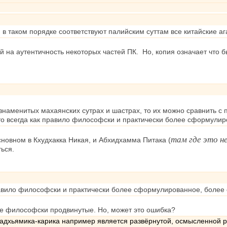
и в таком порядке соответствуют палийским суттам все китайские а
 на аутентичность некоторых частей ПК. Но, копия означает что 
, знаменитых махаянских сутрах и шастрах, то их можно сравнить
то всегда как правило философски и практически более сформулир
там где это н
сновном в Кхудхакка Никая, и Абхидхамма Питака (
ься.
правило философски и практически более сформулированное, более 
ее философски продвинутые. Но, может это ошибка?
 Мадхьямика-карика например является развёрнутой, осмысленной 