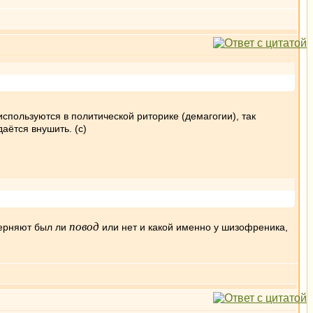
спользуются в политической риторике (демагогии), так
аётся внушить. (c)
повод
черняют был ли
или нет и какой именно у шизофреника,