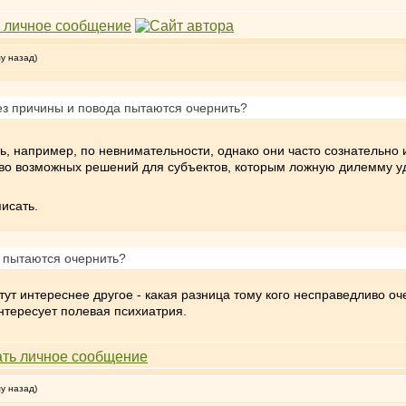
му назад)
з причины и повода пытаются очернить?
, например, по невнимательности, однако они часто сознательно и
тво возможных решений для субъектов, которым ложную дилемму уд
исать.
пытаются очернить?
тут интереснее другое - какая разница тому кого несправедливо о
нтересует полевая психиатрия.
му назад)