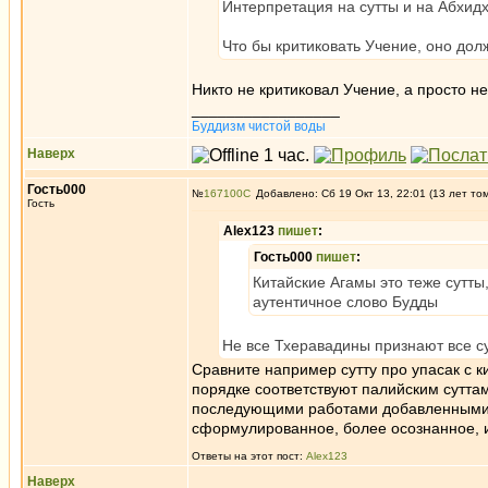
Интерпретация на сутты и на Абхид
Что бы критиковать Учение, оно дол
Никто не критиковал Учение, а просто н
_________________
Буддизм чистой воды
Наверх
Гость000
№
167100
Добавлено: Сб 19 Окт 13, 22:01 (13 лет то
Гость
Alex123
пишет
:
Гость000
пишет
:
Китайские Агамы это теже сутты
аутентичное слово Будды
Не все Тхеравадины признают все с
Сравните например сутту про упасак с 
порядке соответствуют палийским суттам
последующими работами добавленными в 
сформулированное, более осознанное, и
Ответы на этот пост:
Alex123
Наверх