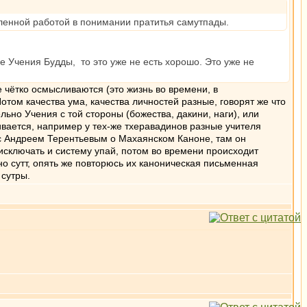
сленной работой в понимании пратитья самутпады.
уче Учения Будды, то это уже не есть хорошо. Это уже не
чётко осмысливаются (это жизнь во времени, в
отом качества ума, качества личностей разные, говорят же что
но Учения с той стороны (божества, дакини, наги), или
ивается, например у тех-же тхеравадинов разные учителя
с Андреем Терентьевым о Махаянском Каноне, там он
исключать и систему упай, потом во времени происходит
о сутт, опять же повторюсь их каноническая письменная
 сутры.