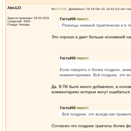
Alex123
№
167103
Добавлено: Сб 19 Окт 13, 22:43 (13 лет то
Зарегистрирован: 03.03.2011
Гость000
пишет
:
Суждений: 3393
Откуда: Канада
. Разницы никакой практически и в 
Это хорошо и дает больше оснований на 
Гость000
пишет
:
Если говорить о более поздних, зн
комментариями. Всё позднее, это в
Да. В ПК было много добавлено, в основ
комментариях которые могут ошибаться.
Гость000
пишет
:
. Всё позднее, это всегда как прав
Согласен что поздние трактаты более ф