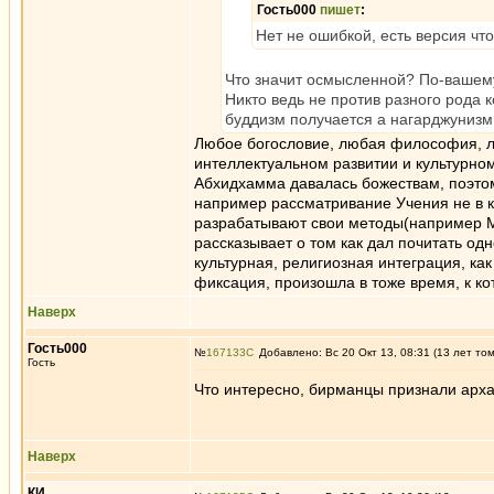
Гость000
пишет
:
Нет не ошибкой, есть версия ч
Что значит осмысленной? По-вашем
Никто ведь не против разного рода к
буддизм получается а нагарджунизм, 
Любое богословие, любая философия, лю
интеллектуальном развитии и культурном
Абхидхамма давалась божествам, поэтом
например рассматривание Учения не в ка
разрабатывают свои методы(например Ма
рассказывает о том как дал почитать о
культурная, религиозная интеграция, ка
фиксация, произошла в тоже время, к к
Наверх
Гость000
№
167133
Добавлено: Вс 20 Окт 13, 08:31 (13 лет то
Гость
Что интересно, бирманцы признали арха
Наверх
КИ