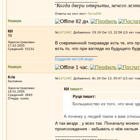
_________________
Когда двери открыты, нечего лезть
"
Ответы на этот пост:
Гость000
Наверх
КИ
№
167106
Добавлено: Сб 19 Окт 13, 22:58 (13 лет то
3Д
Зарегистрирован:
В современной тхераваде есть те, кто п
17.02.2005
есть то, что при взгляде из будущего б
Суждений: 52231
_________________
Буддизм чистой воды
Наверх
Krie
№
167126
Добавлено: Вс 20 Окт 13, 05:47 (13 лет то
баловник
Зарегистрирован:
КИ
пишет
:
18.01.2006
Суждений: 3693
Руцв пишет:
Откуда: russia
Большинство из того, что мне з
А почему у людей такое к вам отно
А так везде , у всех так. Поначалу мож
происхождения - забывать о чём нельзя.
_________________