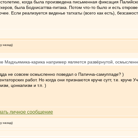
е столетию, когда была произведена письменная фиксация Палийско
еров, была Бодхисаттва-питака. Потом что-то было и есть откровен
ее. Если реализуется виденье татхаты (всего как есть), безсамос
му назад)
а же Мадхьямика-карика например является развёрнутой, осмыслен
дда не совсем осмысленно поведал о Патичча-самуппаде? )
нтаторских работ. Но когда они признаются круче сутт, т.е. круче 
зм, цонкапизм и т.п. )
му назад)