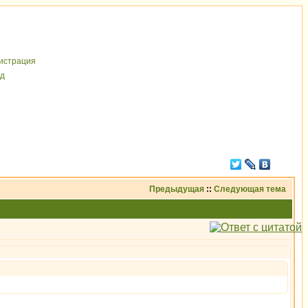
иcтрaция
д
Предыдущая
::
Следующая тема