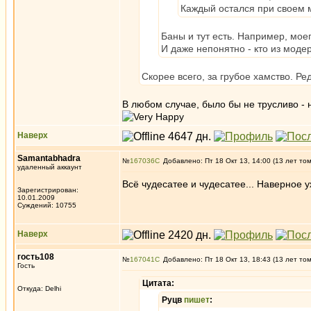
Каждый остался при своем м
Баны и тут есть. Например, мо
И даже непонятно - кто из модеро
Скорее всего, за грубое хамство. Ре
В любом случае, было бы не трусливо - н
Наверх
Samantabhadra
№
167036
Добавлено: Пт 18 Окт 13, 14:00 (13 лет то
удаленный аккаунт
Всё чудесатее и чудесатее... Наверное
Зарегистрирован:
10.01.2009
Суждений: 10755
Наверх
гость108
№
167041
Добавлено: Пт 18 Окт 13, 18:43 (13 лет то
Гость
Цитата:
Откуда: Delhi
Руцв
пишет
: