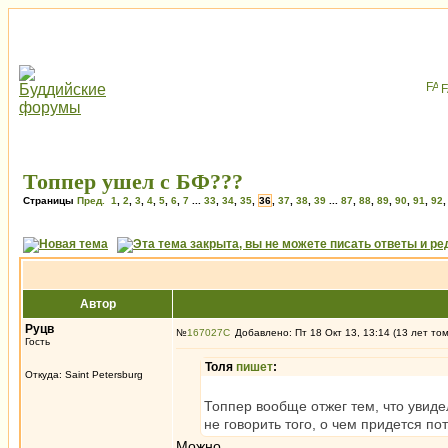
Топпер ушел с БФ???
Страницы
Пред.
1
,
2
,
3
,
4
,
5
,
6
,
7
...
33
,
34
,
35
,
36
,
37
,
38
,
39
...
87
,
88
,
89
,
90
,
91
,
92
Автор
Руцв
№
167027
Добавлено: Пт 18 Окт 13, 13:14 (13 лет то
Гость
Толя
пишет
:
Откуда: Saint Petersburg
Топпер вообще отжег тем, что увиде
не говорить того, о чем придется по
Можно.