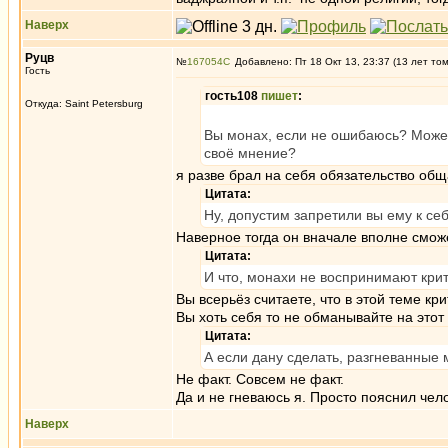
Наверх
Руцв
№
167054
Добавлено: Пт 18 Окт 13, 23:37 (13 лет то
Гость
гость108
пишет
:
Откуда: Saint Petersburg
Вы монах, если не ошибаюсь? Может
своё мнение?
я разве брал на себя обязательство общ
Цитата:
Ну, допустим запретили вы ему к се
Наверное тогда он вначале вполне смож
Цитата:
И что, монахи не воспринимают кри
Вы всерьёз считаете, что в этой теме к
Вы хоть себя то не обманывайте на этот
Цитата:
А если дану сделать, разгневанные
Не факт. Совсем не факт.
Да и не гневаюсь я. Просто пояснил чел
Наверх