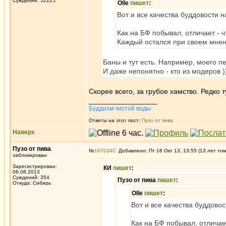
Суждений: 52225
Olle
пишет
:
Вот и все качества буддовости на
Как на БФ побывал, отличает - ч
Каждый остался при своем мнени
Баны и тут есть. Например, моего 
И даже непонятно - кто из модеров ))
Скорее всего, за грубое хамство. Редко 
_________________
Буддизм чистой воды
Ответы на этот пост:
Пузо от пива
Наверх
Пузо от пива
№
167034
Добавлено: Пт 18 Окт 13, 13:55 (13 лет то
заблокирован
Зарегистрирован:
КИ
пишет
:
06.08.2013
Суждений: 354
Пузо от пива
пишет
:
Откуда: Сибирь
Olle
пишет
:
Вот и все качества буддовост
Как на БФ побывал, отличает