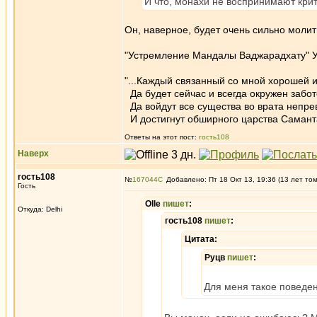
И что, монахи не воспринимают кри
Он, наверное, будет очень сильно молитьс
"Устремление Мандалы Ваджарадхату" Ус
"...Каждый связанный со мной хорошей 
Да будет сейчас и всегда окружен забо
Да войдут все существа во врата непр
И достигнут обширного царства Самант
Ответы на этот пост:
гость108
Наверх
гость108
№
167044
Добавлено: Пт 18 Окт 13, 19:36 (13 лет то
Гость
Olle
пишет
:
Откуда: Delhi
гость108
пишет
:
Цитата:
Руцв
пишет
:
Для меня такое поведени