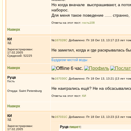
Но когда вначале выспрашивают, а пото
наборос.
Для меня такое поведение ...... странно
Ответы на этот пост:
гость108
Наверх
КИ
№
167028
Добавлено: Пт 18 Окт 13, 13:17 (13 лет то
3Д
Зарегистрирован:
Не заметил, когда и где раскрывалась б
17.02.2005
_________________
Суждений: 52225
Буддизм чистой воды
Наверх
Руцв
№
167030
Добавлено: Пт 18 Окт 13, 13:21 (13 лет то
Гость
Не наигрались ещё? Не на обсасывалис
Откуда: Saint Petersburg
Ответы на этот пост:
КИ
Наверх
КИ
№
167031
Добавлено: Пт 18 Окт 13, 13:23 (13 лет то
3Д
Зарегистрирован:
Руцв
пишет
:
17.02.2005