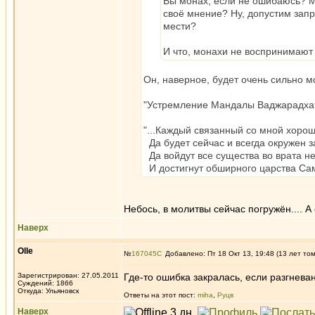
Вы монах, если не ошибаюсь? М
своё мнение? Ну, допустим запр
мести?
И что, монахи не воспринимают 
Он, наверное, будет очень сильно мо
"Устремление Мандалы Ваджарадхату
"...Каждый связанный со мной хоро
Да будет сейчас и всегда окружен 
Да войдут все существа во врата н
И достигнут обширного царства Са
Небось, в молитвы сейчас погружён.... 
Наверх
Olle
№
167045
Добавлено: Пт 18 Окт 13, 19:48 (13 лет то
Зарегистрирован: 27.05.2011
Где-то ошибка закралась, если разгневан
Суждений: 1866
Откуда: Ульяновск
Ответы на этот пост:
miha
,
Руцв
Наверх