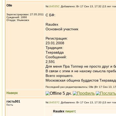
Olle
№
164535
Добавлено: Вт 17 Сен 13, 17:32 (13 лет то
Зарегистрирован: 27.05.2011
C БФ:
Суждений: 1866
Откуда: Ульяновск
Raudex
Основной участник
Регистрация:
23.01.2008
Традиция:
Тхеравāда
Сообщений:
2,591
Для меня Пра Топпер не просто друг и бл
В связи с этим я не нахожу смысла пре
Всего хорошего.
Московская община буддистов Тхерава
Последний раз редактировалось: Olle (Вт 17 Сен 13, 17
Наверх
гость001
№
164537
Добавлено: Вт 17 Сен 13, 17:33 (13 лет то
Гость
Raudex
пишет
: