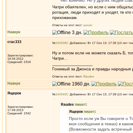
Нет конечно. Но у других людей сов
Чатри обаятелен, но если с ним общатьс
ротация, люди приходят и уходят, те кт
прихожанам.
Ответы на этот пост:
aurum
Наверх
crac333
№
164539
Добавлено: Вт 17 Сен 13, 17:36 (13 лет то
Ну и потом если не можете сказать Б, то
Зарегистрирован:
Чатри...
16.04.2012
Суждений: 2316
_________________
Гонимый за Джонса и правды народныя 
Ответы на этот пост:
Raudex
Наверх
Ящерок
№
164540
Добавлено: Вт 17 Сен 13, 17:39 (13 лет то
Raudex
пишет
:
Зарегистрирован:
17.09.2013
Ящерок
пишет
:
Суждений: 1542
Просто если уж Вы говорите о 
мои сообщения в темах) в каком
(Возможности задать встречный 