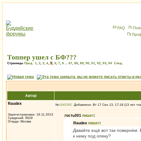
FAQ
Пои
Про
Топпер ушел с БФ???
Страницы
Пред.
1
,
2
,
3
,
4
,
5
,
6
,
7
,
8
...
87
,
88
,
89
,
90
,
91
,
92
,
93
,
94
След.
Автор
Raudex
№
164530
Добавлено: Вт 17 Сен 13, 17:19 (13 лет то
Зарегистрирован: 16.11.2013
гость001
пишет
:
Суждений: 5829
Откуда: Москва
Raudex
пишет
:
Давайте ещё вот так повернём: 
к нему под опеку?