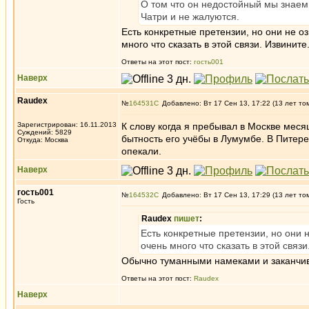
О том что он недостойный мы знаем
Чатри и не жалуются.
Есть конкретные претензии, но они не оз
много что сказать в этой связи. Извините
Ответы на этот пост:
гость001
Наверх
Raudex
№
164531
Добавлено: Вт 17 Сен 13, 17:22 (13 лет то
Зарегистрирован: 16.11.2013
К слову когда я пребывал в Москве мес
Суждений: 5829
бытность его учёбы в Лумумбе. В Питере
Откуда: Москва
опекали.
Наверх
гость001
№
164532
Добавлено: Вт 17 Сен 13, 17:29 (13 лет то
Гость
Raudex
пишет
:
Есть конкретные претензии, но они н
очень много что сказать в этой связи
Обычно туманными намеками и заканчива
Ответы на этот пост:
Raudex
Наверх