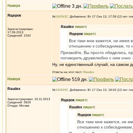
Наверх
Ящерок
№
164543
Добавлено: Вт 17 Сен 13, 17:59 (13 лет то
Raudex
пишет
:
Зарегистрирован:
17.09.2013
Ящерок
пишет
:
Суждений: 1542
Все таки мне кажется, не имея в
отношению к собеседникам, то ни
Призанйте, Вы просто обиделись, пр
поговорить дружелюбно с ним очно -
Ну, не единственный случай, на самом де
Ответы на этот пост:
Raudex
Наверх
Raudex
№
164545
Добавлено: Вт 17 Сен 13, 18:02 (13 лет то
Зарегистрирован: 16.11.2013
Ящерок
пишет
:
Суждений: 5829
Откуда: Москва
Raudex
пишет
:
Ящерок
пишет
:
Все таки мне кажется, не им
отношению к собеседникам, т