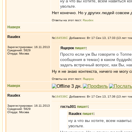
ну а что вы хотите, всем навиться ко
увольте.
Нет конечно. Но у других людей совсем 
Ответы на этот пост:
Raudex
Наверх
Raudex
№
164536
Добавлено: Вт 17 Сен 13, 17:33 (13 лет то
Зарегистрирован: 16.11.2013
Ящерок
пишет
:
Суждений: 5829
Откуда: Москва
Просто если уж Вы говорите о Топп
сообщения в темах) в каком буддийс
задать встречный вопрос, как Вы, на
Ну я не знаю контекста, ничего не могу с
Ответы на этот пост:
Ящерок
Наверх
Raudex
№
164538
Добавлено: Вт 17 Сен 13, 17:36 (13 лет то
Зарегистрирован: 16.11.2013
гость001
пишет
:
Суждений: 5829
Откуда: Москва
Raudex
пишет
:
ну а что вы хотите, всем навитьс
увольте.