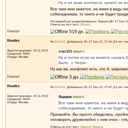
Ну я не знаю контекста, ничего не мо
Все таки мне кажется, не имея в виду н
собеседникам, то никто и не будет приди
Последний раз редактировалось: Ящерок (Вт 17 Сен 13,
Ответы на этот пост:
Raudex
Наверх
Raudex
№
164541
Добавлено: Вт 17 Сен 13, 17:44 (13 лет то
Зарегистрирован: 16.11.2013
crac333
пишет
:
Суждений: 5829
Откуда: Москва
Ну и потом если не можете сказать Б
было...с Чатри...
Ну как же, конфликт есть, это А, широка
Наверх
Raudex
№
164542
Добавлено: Вт 17 Сен 13, 17:47 (13 лет то
Зарегистрирован: 16.11.2013
Ящерок
пишет
:
Суждений: 5829
Откуда: Москва
Все таки мне кажется, не имея в ви
собеседникам, то никто и не будет п
Призанйте, Вы просто обиделись, пробле
поговорить дружелюбно с ним очно - гля
Ответы на этот пост:
Ящерок
,
Ящерок