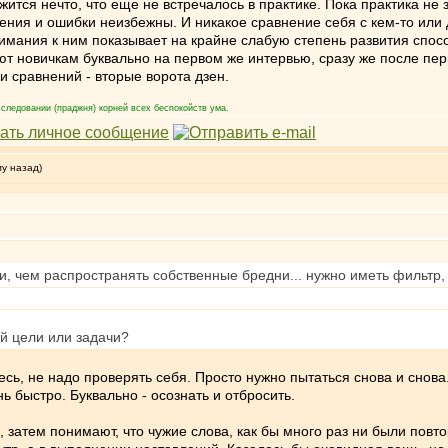
жится нечто, что еще не встречалось в практике. Пока практика не
ения и ошибки неизбежны. И никакое сравнение себя с кем-то или 
имания к ним показывает на крайне слабую степень развития спосо
ют новичкам буквально на первом же интервью, сразу же после пе
 сравнений - вторые ворота дзен.
следовании (праджня) корней всех беспокойств ума.
му назад)
, чем распространять собственные бредни... нужно иметь фильтр,
й цели или задачи?
есь, не надо проверять себя. Просто нужно пытаться снова и снова
ь быстро. Буквально - осознать и отбросить.
затем понимают, что чужие слова, как бы много раз ни были повтор