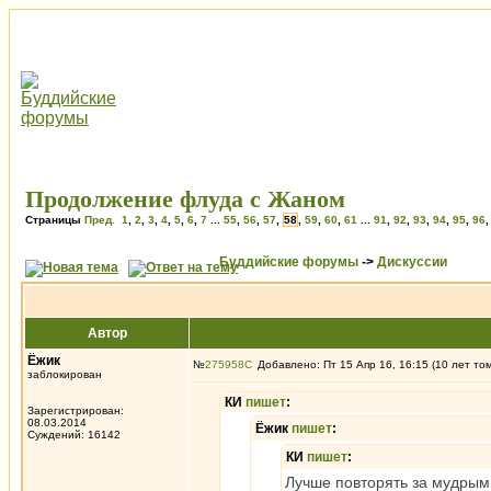
Продолжение флуда с Жаном
Страницы
Пред.
1
,
2
,
3
,
4
,
5
,
6
,
7
...
55
,
56
,
57
,
58
,
59
,
60
,
61
...
91
,
92
,
93
,
94
,
95
,
96
Буддийские форумы
->
Дискуссии
Автор
Ёжик
№
275958
Добавлено: Пт 15 Апр 16, 16:15 (10 лет то
заблокирован
КИ
пишет
:
Зарегистрирован:
08.03.2014
Ёжик
пишет
:
Суждений: 16142
КИ
пишет
:
Лучше повторять за мудрыми