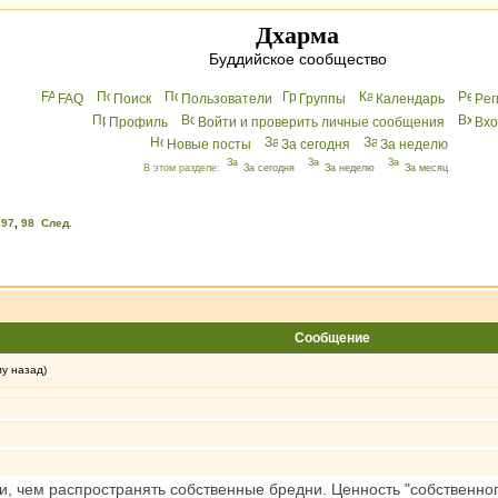
Дхарма
Буддийское сообщество
FAQ
Поиск
Пользователи
Группы
Календарь
Peг
Профиль
Войти и проверить личные сообщения
Вхo
Новые посты
За сегодня
За неделю
В этом разделе:
За сегодня
За неделю
За месяц
,
97
,
98
След.
Сообщение
му назад)
, чем распространять собственные бредни. Ценность "собственног