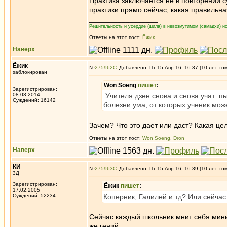
Практика заключается не в повторении с
практики прямо сейчас, какая правильна
_________________
Решительность и усердие (шила) в невозмутимом (самадхи) ис
Ответы на этот пост:
Ёжик
Наверх
Ёжик
№
275962
Добавлено: Пт 15 Апр 16, 16:37 (10 лет то
заблокирован
Won Soeng
пишет
:
Зарегистрирован:
08.03.2014
Учителя дзен снова и снова учат: пы
Суждений: 16142
болезни ума, от которых ученик може
Зачем? Что это дает или даст? Какая це
Ответы на этот пост:
Won Soeng
,
Dron
Наверх
КИ
№
275963
Добавлено: Пт 15 Апр 16, 16:39 (10 лет то
3Д
Зарегистрирован:
Ёжик
пишет
:
17.02.2005
Суждений: 52234
Коперник, Галилей и тд? Или сейчас 
Сейчас каждый школьник мнит себя мини
же гений.