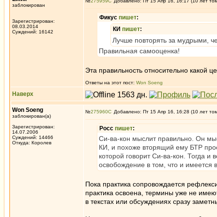
№
275959
Добавлено: Пт 15 Апр 16, 16:17 (10 лет то
заблокирован
Фикус
пишет
:
Зарегистрирован:
08.03.2014
КИ
пишет
:
Суждений: 16142
Лучше повторять за мудрыми, ч
Правильная самооценка!
Эта правильность относительно какой ц
Ответы на этот пост:
Won Soeng
Наверх
Won Soeng
№
275960
Добавлено: Пт 15 Апр 16, 16:28 (10 лет то
заблокирован(а)
Зарегистрирован:
Росс
пишет
:
14.07.2006
Суждений: 14466
Си-ва-кон мыслит правильно. Он мы
Откуда: Королев
КИ, и похоже вторящий ему БТР прос
которой говорит Си-ва-кон. Тогда и 
освобождение в том, что и имеется 
Пока практика сопровождается рефлексир
практика освоена, термины уже не имеют
в текстах или обсуждениях сразу заметн