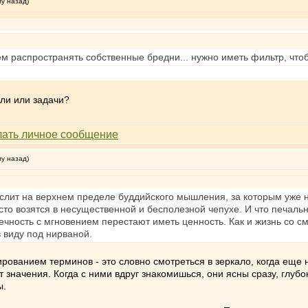
му назад)
ем распространять собственные бредни... нужно иметь фильтр, что
ели или задачи?
му назад)
слит на верхнем пределе буддийского мышления, за которым уже н
то возятся в несущественной и бесполезной чепухе. И что печально
вечность с мгновением перестают иметь ценность. Как и жизнь со см
в виду под нирваной.
ованием терминов - это словно смотреться в зеркало, когда еще не
 значения. Когда с ними вдруг знакомишься, они ясны сразу, глубо
ы.