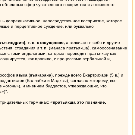
 объектных сфер чувственного восприятия и логического
шь допредикативное, непосредственное восприятие, которое
якше и перцептивное суждение, или буквально
ъя-индрия), т. е. к ощущению,
а включает в себя и другие
твия, страдания и т. п. (манаса пратъякша), самоосознавание
ться с теми индологами, которые переводят пратъякшу как
ссоциируется, как правило, с процессами вербальной и,
фов языка (въякарана), прежде всего Бхартрихари (5 в.) и
 ведантистов (Валлабхи и Мадхвы), согласно которому, все
е «огонь»), и мнением буддистов, утверждающих, что
»)".
отрицательных терминах:
«пратьякша это познание,