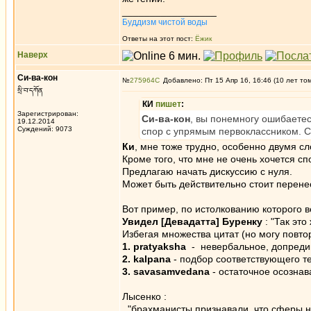
_________________
Буддизм чистой воды
Ответы на этот пост:
Ёжик
Наверх
Си-ва-кон
№
275964
Добавлено: Пт 15 Апр 16, 16:46 (10 лет то
སྲི་བ་དཀོན
КИ
пишет
:
Зарегистрирован:
Си-ва-кон
, вы понемногу ошибаетес
19.12.2014
Суждений: 9073
спор с упрямым первоклассником. Сд
Ки
, мне тоже трудно, особенно двумя сл
Кроме того, что мне не очень хочется с
Предлагаю начать дискуссию с нуля.
Может быть действительно стоит перене
Вот пример, по истолкованию которого
Увидел [Девадатта] Буренку
: "Так эт
Избегая множества цитат (но могу повт
1. pratyaksha
- невербальное, допредика
2. kalpana
- подбор соответствующего т
3. savasamvedana
- остаточное осознава
Лысенко :
"брахманисты признавали, что сферы н