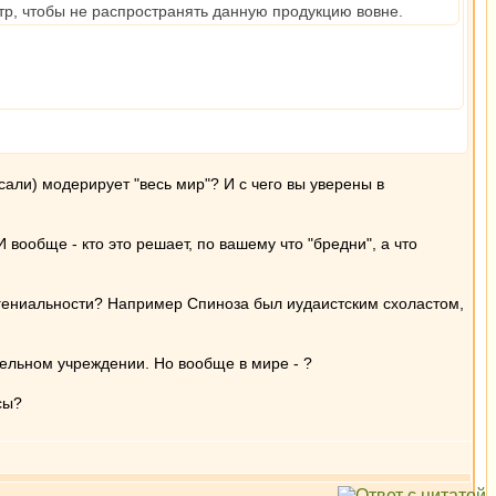
тр, чтобы не распространять данную продукцию вовне.
сали) модерирует "весь мир"? И с чего вы уверены в
 вообще - кто это решает, по вашему что "бредни", а что
ки гениальности? Например Спиноза был иудаистским схоластом,
тельном учреждении. Но вообще в мире - ?
сы?