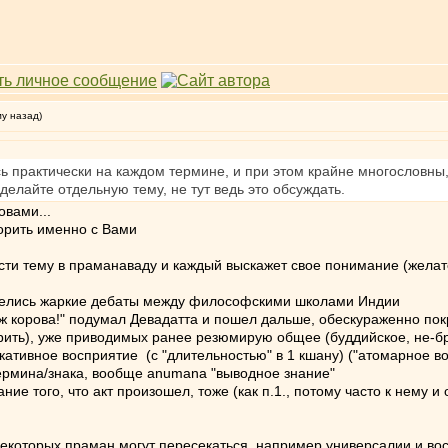
му назад)
ь практически на каждом термине, и при этом крайне многословны, 
елайте отдельную тему, не тут ведь это обсуждать.
овами...
порить именно с Вами
сти тему в праманаваду и каждый выскажет свое понимание (желате
 велись жаркие дебаты между философскими школами Индии
о ж корова!" подумал Девадатта и пошел дальше, обескураженно по
орить), уже приводимых ранее резюмирую общее (буддийское, не-б
тивное восприятие (с "длительностью" в 1 кшану) ("атомарное во
ермина/знака, вообще anumana "выводное знание"
ние того, что акт произошел, тоже (как п.1., потому часто к нему 
екоторых праман могут пересекаться, например универсалии и во