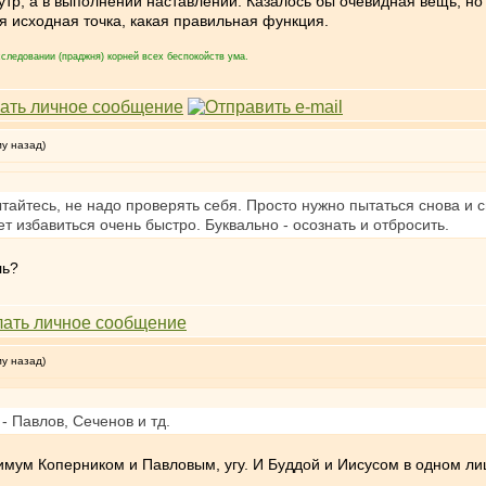
утр, а в выполнении наставлений. Казалось бы очевидная вещь, но 
я исходная точка, какая правильная функция.
следовании (праджня) корней всех беспокойств ума.
му назад)
тайтесь, не надо проверять себя. Просто нужно пытаться снова и с
т избавиться очень быстро. Буквально - осознать и отбросить.
ль?
му назад)
- Павлов, Сеченов и тд.
мум Коперником и Павловым, угу. И Буддой и Иисусом в одном ли