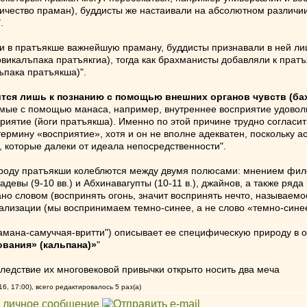
ичество праман), буддисты же настаивали на абсолютном различии
.
и в пратъякше важнейшую праману, буддисты признавали в ней ли
икалъпака пратъякгиа), тогда как брахманисты добавляли к пратъ
ъпака пратъякша)".
ится лишь к познанию с помощью внешних органов чувств (бах
ые с помощью манаса, например, внутреннее восприятие удовольс
приятие (йоги пратъякша). Именно по этой причине трудно согласи
ермину «восприятие», хотя и он не вполне адекватен, поскольку а
 которые далеки от идеала непосредственности".
оду пратъякши колеблются между двумя полюсами: мнением филосо
евы (9-10 вв.) и Абхинавагупты (10-11 в.), джайнов, а также ряда
но словом (воспринять огонь, значит воспринять нечто, называемо
лизации (мы воспринимаем темно-синее, а не слово «темно-синее
амана-самуччая-вритти") описывает ее специфическую природу в 
вания» (кальпана)»
"
ледствие их многовековой привычки открыто носить два меча
6, 17:00), всего редактировалось 5 раз(а)