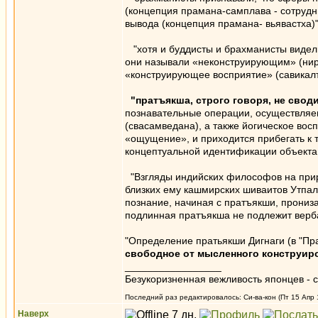
(концепция прамана-самплава - сотрудн
вывода (концепция прамана- вьявастха)"
"хотя и буддисты и брахманисты видел
они называли «неконструирующим» (нирв
«конструирующее восприятие» (савикал
"пратъякша, строго говоря, не свод
познавательные операции, осуществляем
(свасамведана), а также йогическое вос
«ощущение», и приходится прибегать к т
концептуальной идентификации объекта,
"Взгляды индийских философов на прир
близких ему кашмирских шиваитов Утпалад
познание, начиная с пратъякши, прониза
подлинная пратъякша не подлежит верба
"Определение пратьякши Дигнаги (в "Пр
свободное от мысленного конструиро
_________________
Безукоризненная вежливость японцев - с
Последний раз редактировалось: Си-ва-кон (Пт 15 Апр 1
Наверх