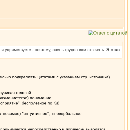
и упрямствуете - поэтому, очень трудно вам отвечать. Это как
льно подкреплять цитатами с указанием стр. источника)
кручивая головой
рахманистское) понимание:
сприятие", бесполезное по Ки)
и относимое) "интуитивное", вневербальное
спринимаются непосредственно и логически выводятся