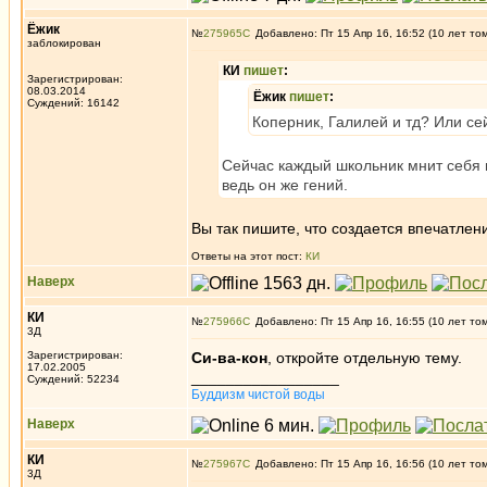
Ёжик
№
275965
Добавлено: Пт 15 Апр 16, 16:52 (10 лет то
заблокирован
КИ
пишет
:
Зарегистрирован:
08.03.2014
Ёжик
пишет
:
Суждений: 16142
Коперник, Галилей и тд? Или сей
Сейчас каждый школьник мнит себя 
ведь он же гений.
Вы так пишите, что создается впечатлени
Ответы на этот пост:
КИ
Наверх
КИ
№
275966
Добавлено: Пт 15 Апр 16, 16:55 (10 лет то
3Д
Зарегистрирован:
Си-ва-кон
, откройте отдельную тему.
17.02.2005
_________________
Суждений: 52234
Буддизм чистой воды
Наверх
КИ
№
275967
Добавлено: Пт 15 Апр 16, 16:56 (10 лет то
3Д