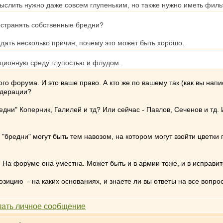
ыслить нужно даже совсем глупеньким, но также нужно иметь филь
остранять собственные бредни?
дать несколько причин, почему это может быть хорошо.
ационную среду глупостью и флудом.
го форума. И это ваше право. А кто же по вашему так (как вы напи
одерации?
дни" Коперник, Галилей и тд? Или сейчас - Павлов, Сеченов и тд. И
о "бредни" могут быть тем навозом, на котором могут взойти цвет
. На форуме она уместна. Может быть и в армии тоже, и в исправи
зицию - на каких основаниях, и знаете ли вы ответы на все вопро