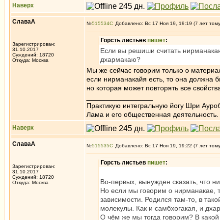
Наверх
СлаваА
№
515534
Добавлено: Вс 17 Ноя 19, 19:19 (7 лет том
Горсть листьев
пишет
:
Зарегистрирован:
31.10.2017
Если вы решиши считать нирманакаю
Суждений: 18720
дхармакаю?
Откуда: Москва
Мы же сейчас говорим только о материа
если нирманакайя есть, то она должна б
но которая может повторять все свойств
_________________
Практикую интегральную йогу Шри Ауроб
Лама и его общественная деятельность.
Наверх
СлаваА
№
515535
Добавлено: Вс 17 Ноя 19, 19:22 (7 лет том
Горсть листьев
пишет
:
Зарегистрирован:
31.10.2017
Суждений: 18720
Во-первых, вынужден сказать, что ни
Откуда: Москва
Но если мы говорим о нирманакае, т
зависимости. Родился там-то, в тако
молекулы. Как и самбхогакая, и дха
О чём же мы тогда говорим? В како