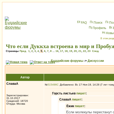
FAQ
Поиск
По
Профиль
Новы
В этом разд
Что если Дуккха встроена в мир и Пробуж
Страницы
Пред.
1
,
2
,
3
,
4
,
5
,
6
,
7
,
8
...
16
,
17
,
18
,
19
,
20
,
21
,
22
,
23
След.
Буддийские форумы
->
Дискуссии
Автор
СлаваА
№
515498
Добавлено: Вс 17 Ноя 19, 14:26 (7 лет том
Горсть листьев
пишет
:
Зарегистрирован:
31.10.2017
СлаваА
пишет
:
Суждений: 18720
Откуда: Москва
Ёжик
пишет
:
Если молекулы перестанут с