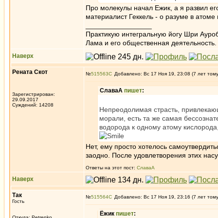
Про молекулы начал Ежик, а я развил ег
материалист Геккель - о разуме в атоме
_________________
Практикую интегральную йогу Шри Ауроб
Лама и его общественная деятельность.
Наверх
Рената Скот
№
515563
Добавлено: Вс 17 Ноя 19, 23:08 (7 лет том
СлаваА
пишет
:
Зарегистрирован:
29.09.2017
Суждений: 14208
Непреодолимая страсть, привлекающ
морали, есть та же самая бессознат
водорода к одному атому кислорода
Нет, ему просто хотелось самоутвердит
заодно. После удовлетворения этих нас
Ответы на этот пост:
СлаваА
Наверх
Так
№
515564
Добавлено: Вс 17 Ноя 19, 23:16 (7 лет том
Гость
Ёжик
пишет
:
Откуда: Petrenko