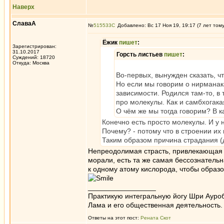
Наверх
СлаваА
№
515533
Добавлено: Вс 17 Ноя 19, 19:17 (7 лет том
Ёжик
пишет
:
Зарегистрирован:
31.10.2017
Горсть листьев
пишет
:
Суждений: 18720
Откуда: Москва
Во-первых, вынужден сказать, чт
Но если мы говорим о нирманака
зависимости. Родился там-то, в 
про молекулы. Как и самбхогака
О чём же мы тогда говорим? В 
Конечно есть просто молекулы. И у 
Почему? - потому что в строении их
Таким образом причина страдания (
Непреодолимая страсть, привлекающая П
морали, есть та же самая бессознатель
к одному атому кислорода, чтобы образ
_________________
Практикую интегральную йогу Шри Ауроб
Лама и его общественная деятельность.
Ответы на этот пост:
Рената Скот