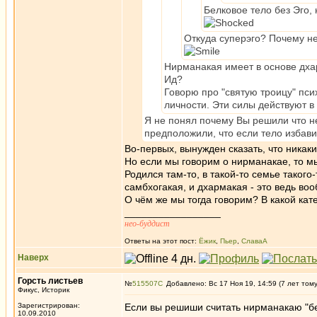
Белковое тело без Эго,
Откуда суперэго? Почему н
Нирманакая имеет в основе дхар
Ид?
Говорю про "святую троицу" пси
личности. Эти силы действуют в
Я не понял почему Вы решили что н
предположили, что если тело избавит
Во-первых, вынужден сказать, что никаки
Но если мы говорим о нирманакае, то мы
Родился там-то, в такой-то семье такого
самбхогакая, и дхармакая - это ведь во
О чём же мы тогда говорим? В какой ка
_________________
нео-буддист
Ответы на этот пост:
Ёжик
,
Пьер
,
СлаваА
Наверх
Горсть листьев
№
515507
Добавлено: Вс 17 Ноя 19, 14:59 (7 лет том
Фикус, Историк
Зарегистрирован:
Если вы решиши считать нирманакаю "бе
10.09.2010