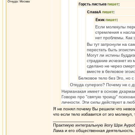
Откуда: Москва
Горсть листьев
пишет
:
СлаваА
пишет
:
Ёжик
пишет
:
Если молекулы пере
стремления к насла
нет проблемы. Как э
Вы тут затронули на са
перестать быть эгоист
Могут ли истины буддиз
страдание исчезнет из 
сделано не через смерт
вместе в белковое эгоис
Белковое тело без Эго, но 
Откуда суперэго? Почему не с 
Нирманакая имеет в основе дхармака
Говорю про "святую троицу" психоан
личности. Эти силы действуют в люб
Я не понял почему Вы решили что невоз
что если тело избавится от эго молекул, 
_________________
Практикую интегральную йогу Шри Ауроб
Лама и его общественная деятельность.