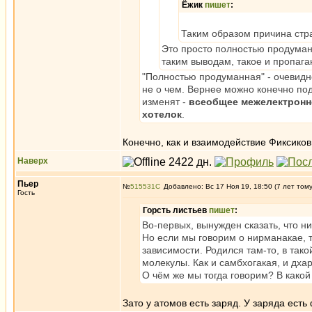
Ёжик
пишет
:
Таким образом причина стр
Это просто полностью продуман
таким выводам, такое и пропага
"Полностью продуманная" - очевидн
не о чем. Вернее можно конечно под
изменят -
всеобщее межелектронно
хотелок
.
Конечно, как и взаимодействие Фиксиков.
Наверх
Пьер
№
515531
Добавлено: Вс 17 Ноя 19, 18:50 (7 лет том
Гость
Горсть листьев
пишет
:
Во-первых, вынужден сказать, что ни
Но если мы говорим о нирманакае, т
зависимости. Родился там-то, в тако
молекулы. Как и самбхогакая, и дха
О чём же мы тогда говорим? В како
Зато у атомов есть заряд. У заряда ест