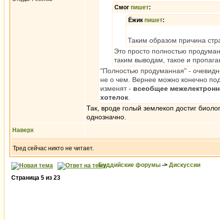
Смог
пишет
:
Ёжик
пишет
:
Таким образом причина стр
Это просто полностью продуман
таким выводам, такое и пропага
"Полностью продуманная" - очевидн
не о чем. Вернее можно конечно под
изменят -
всеобщее межелектронно
хотелок
.
Так, вроде голый землекоп достиг биолог
однозначно.
Наверх
Тред сейчас никто не читает.
Буддийские форумы
->
Дискуссии
Страница
5
из
23