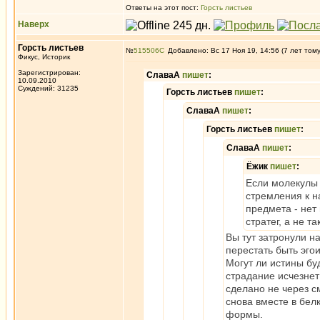
Ответы на этот пост:
Горсть листьев
Наверх
Горсть листьев
№
515506
Добавлено: Вс 17 Ноя 19, 14:56 (7 лет том
Фикус, Историк
Зарегистрирован:
СлаваА
пишет
:
10.09.2010
Суждений: 31235
Горсть листьев
пишет
:
СлаваА
пишет
:
Горсть листьев
пишет
:
СлаваА
пишет
:
Ёжик
пишет
:
Если молекулы 
стремления к н
предмета - нет 
стратег, а не та
Вы тут затронули н
перестать быть эг
Могут ли истины бу
страдание исчезнет
сделано не через с
снова вместе в белк
формы.