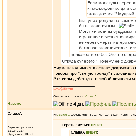
Если молекулы перестан
к наслаждению, да и са
этого достичь? Мудрый Ёж
Вы тут затронули на самом 
быть эгоистичным.
Могут ли истины буддизма п
страдание исчезнет из мира
не через смерть материалист
белковое эгоистическое тело
Белковое тело без Эго, но с ог
Откуда суперэго? Почему не с дхар
Нирманакая имеет в основе дхармакаю и 
Говорю про "святую троицу" психоанализ
Эти силы действуют в любой личности ч
_________________
нео-буддист
Ответы на этот пост:
СлаваА
Наверх
СлаваА
№
515503
Добавлено: Вс 17 Ноя 19, 14:34 (7 лет том
Горсть листьев
пишет
:
Зарегистрирован:
31.10.2017
СлаваА
пишет
:
Суждений: 18720