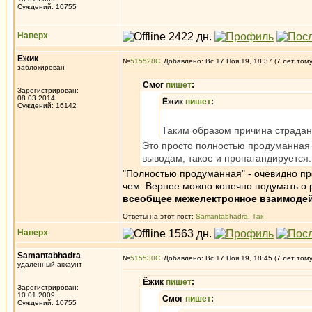
Суждений: 10755
Наверх
Ёжик
№
515528
Добавлено: Вс 17 Ноя 19, 18:37 (7 лет том
заблокирован
Смог
пишет
:
Зарегистрирован:
08.03.2014
Ёжик
пишет
:
Суждений: 16142
Таким образом причина страдан
Это просто полностью продуманная 
выводам, такое и пропагандируется.
"Полностью продуманная" - очевидно пр
чем. Вернее можно конечно подумать о р
всеобщее межелектронное взаимодейс
Ответы на этот пост:
Samantabhadra
,
Так
Наверх
Samantabhadra
№
515530
Добавлено: Вс 17 Ноя 19, 18:45 (7 лет том
удаленный аккаунт
Ёжик
пишет
:
Зарегистрирован:
10.01.2009
Смог
пишет
:
Суждений: 10755