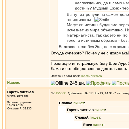
наслаждению, да и само нас
достичь? Мудрый Ёжик - теоре
Вы тут затронули на самом деле
эгоистичным.
Могут ли истины буддизма переж
исчезнет из мира объективно. Н
материалиста, так как это ничт
тело, а истинным образом - без 
Белковое тело без Эго, но с огром
Откуда суперэго? Почему не с дхармака
_________________
Практикую интегральную йогу Шри Ауроб
Лама и его общественная деятельность.
Ответы на этот пост:
Горсть листьев
Наверх
Горсть листьев
№
515500
Добавлено: Вс 17 Ноя 19, 14:30 (7 лет том
Фикус, Историк
Зарегистрирован:
СлаваА
пишет
:
10.09.2010
Суждений: 31235
Горсть листьев
пишет
:
СлаваА
пишет
:
Ёжик
пишет
: