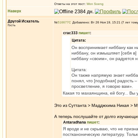
Ответы на этот пост:
Won Soeng
Наверх
Другой Искатель
№
516677
Добавлено: Вт 26 Ноя 19, 15:21 (7 лет том
Гость
crac333
пишет
:
Цитата:
Он воспринимает ниббану как ни
ниббану, он измышляет [себя в
ниббану «своим», он радуется н
Цитата:
Он также напрямую знает нибба
понял, что [подобная] радость 
просветление, я говорю вам».
Какая то махаянщина, ей богу... Вы
Это из Суттанта > Мадджхима Никая > М
А теперь послушайте от долго изучающи
Antaradhana
пишет
:
Я вроде и не скрываю, что не призн
постканоническую литературу. Тольк