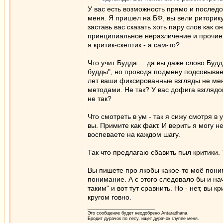
У вас есть возможность прямо и последо
меня. Я пришел на БФ, вы вели риторику
заставь вас сказать хоть пару слов как о
принципиальное неразличение и прочие б
я критик-скептик - а сам-то?
Что учит Будда.... да вы даже слово Бу
будды", но проводя подмену подсовывае
лет ваши фиксированные взгляды не ме
методами. Не так? У вас дофига взглядо
не так?
Что смотреть в ум - так я сижу смотря в 
вы. Примите как факт. И верить я могу н
воспеваете на каждом шагу.
Так что предлагаю сбавить пыл критики. 
Вы пишете про якобы какое-то моё пони
понимание. А с этого следовало бы и на
таким" и вот тут сравнить. Но - нет, вы 
кругом говно.
_________________
Это сообщение будет неодобрено Antaradhana.
Бродит дурачок по лесу, ищет дурачок глупее меня.