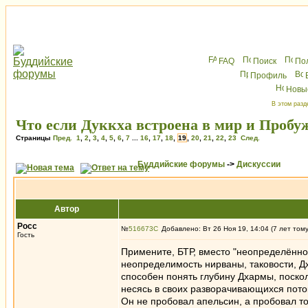
FAQ
Поиск
По
Профиль
Новы
В этом разд
Что если Дуккха встроена в мир и Пробуж
Страницы
Пред.
1
,
2
,
3
,
4
,
5
,
6
,
7
...
16
,
17
,
18
,
19
,
20
,
21
,
22
,
23
След.
Буддийские форумы
->
Дискуссии
Автор
Росс
№
516673
Добавлено: Вт 26 Ноя 19, 14:04 (7 лет том
Гость
Примените, БТР, вместо "неопределённос
неопределимость нирваны, таковости, Дх
способен понять глубину Дхармы, поскол
несясь в своих разворачивающихся пото
Он не пробовал апельсин, а пробовал то