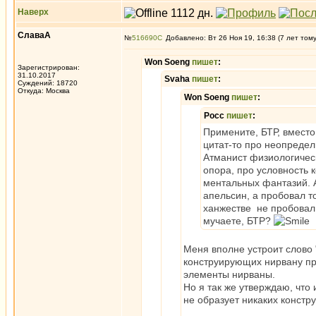
Наверх
СлаваА
№
516690
Добавлено: Вт 26 Ноя 19, 16:38 (7 лет том
Won Soeng
пишет
:
Зарегистрирован:
31.10.2017
Svaha
пишет
:
Суждений: 18720
Откуда: Москва
Won Soeng
пишет
:
Росс
пишет
:
Примените, БТР, вместо
цитат-то про неопредел
Атманист физиологическ
опора, про условность 
ментальных фантазий. А
апельсин, а пробовал т
ханжестве не пробовал 
мучаете, БТР?
Меня вполне устроит слово 
конструирующих нирвану при
элементы нирваны.
Но я так же утверждаю, что
не образует никаких констр