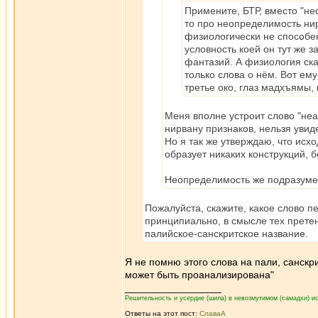
Примените, БТР, вместо "не
то про неопределимость нир
физиологически не способен
условность коей он тут же 
фантазий. А физиология ска
только слова о нём. Вот ем
третье око, глаз мадхъямы,
Меня вполне устроит слово "неа
нирвану признаков, нельзя увид
Но я так же утверждаю, что исх
образует никаких конструкций, 
Неопределимость же подразуме
Пожалуйста, скажите, какое слово пе
принципиально, в смысле тех претен
палийское-санскритское название.
Я не помню этого слова на пали, санскри
может быть проанализирована"
_________________
Решительность и усердие (шила) в невозмутимом (самадхи) ис
Ответы на этот пост:
СлаваА