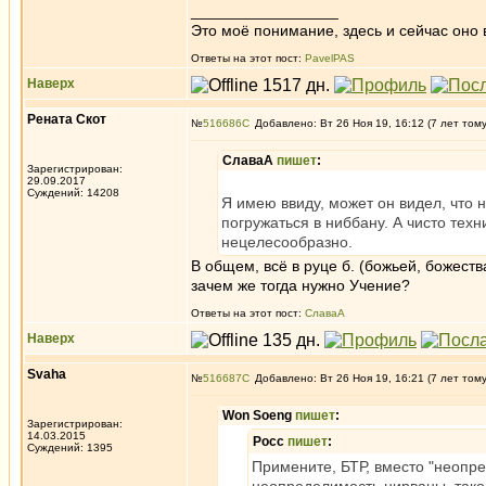
_________________
Это моё понимание, здесь и сейчас оно в
Ответы на этот пост:
PavelPAS
Наверх
Рената Скот
№
516686
Добавлено: Вт 26 Ноя 19, 16:12 (7 лет том
СлаваА
пишет
:
Зарегистрирован:
29.09.2017
Суждений: 14208
Я имею ввиду, может он видел, что
погружаться в ниббану. А чисто техн
нецелесообразно.
В общем, всё в руце б. (божьей, божеств
зачем же тогда нужно Учение?
Ответы на этот пост:
СлаваА
Наверх
Svaha
№
516687
Добавлено: Вт 26 Ноя 19, 16:21 (7 лет том
Won Soeng
пишет
:
Зарегистрирован:
14.03.2015
Росс
пишет
:
Суждений: 1395
Примените, БТР, вместо "неопре