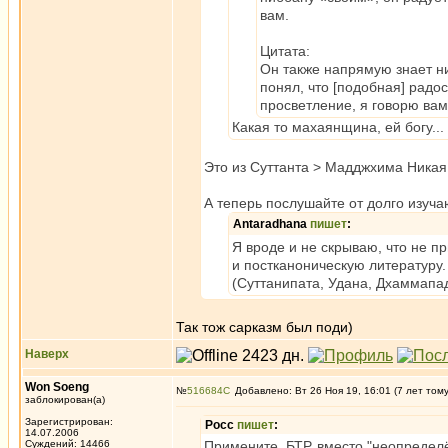
вам.
Цитата:
Он также напрямую знает н
понял, что [подобная] радо
просветление, я говорю вам
Какая то махаянщина, ей богу..
Это из Суттанта > Мадджхима Никая
А теперь послушайте от долго изуч
Antaradhana
пишет
:
Я вроде и не скрываю, что не п
и постканоническую литературу.
(Суттанипата, Удана, Дхаммапад
Так тож сарказм был поди)
Наверх
Won Soeng
№
516684
Добавлено: Вт 26 Ноя 19, 16:01 (7 лет том
заблокирован(а)
Зарегистрирован:
Росс
пишет
:
14.07.2006
Суждений: 14466
Примените, БТР, вместо "неопределё