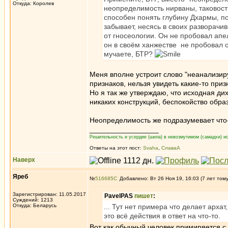
Откуда: Королев
неопределимость нирваны, таковости
способен понять глубину Дхармы, по
забывает, несясь в своих разворач
от гносеологии. Он не пробовал апе
он в своём ханжестве не пробовал о
мучаете, БТР?
Меня вполне устроит слово "неанализир
признаков, нельзя увидеть какие-то при
Но я так же утверждаю, что исходная ди
никаких конструкций, беспокойство обра
Неопределимость же подразумевает что
_________________
Решительность и усердие (шила) в невозмутимом (самадхи) ис
Ответы на этот пост:
Svaha
,
СлаваА
Наверх
Яреб
№
516685
Добавлено: Вт 26 Ноя 19, 16:03 (7 лет том
Зарегистрирован: 11.05.2017
PavelPAS
пишет
:
Суждений: 1213
Откуда: Беларусь
... Тут нет примера что делает архат,
это всё действия в ответ на что-то.
Вот как обычный человек примиряется с