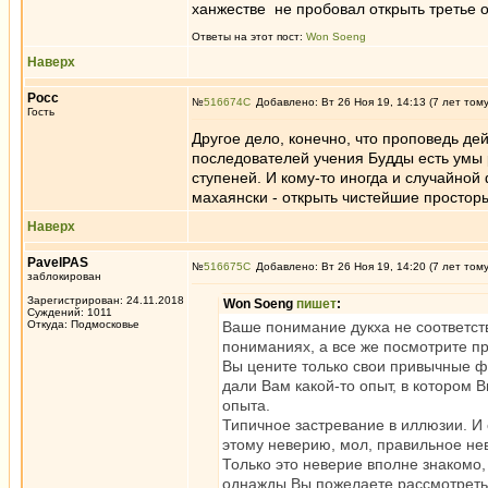
ханжестве не пробовал открыть третье 
Ответы на этот пост:
Won Soeng
Наверх
Росс
№
516674
Добавлено: Вт 26 Ноя 19, 14:13 (7 лет том
Гость
Другое дело, конечно, что проповедь д
последователей учения Будды есть умы 
ступеней. И кому-то иногда и случайной
махаянски - открыть чистейшие просторы
Наверх
PavelPAS
№
516675
Добавлено: Вт 26 Ноя 19, 14:20 (7 лет том
заблокирован
Зарегистрирован: 24.11.2018
Won Soeng
пишет
:
Суждений: 1011
Откуда: Подмосковье
Ваше понимание дукха не соответств
пониманиях, а все же посмотрите п
Вы цените только свои привычные фи
дали Вам какой-то опыт, в котором В
опыта.
Типичное застревание в иллюзии. И 
этому неверию, мол, правильное нев
Только это неверие вполне знакомо, 
однажды Вы пожелаете рассмотреть,