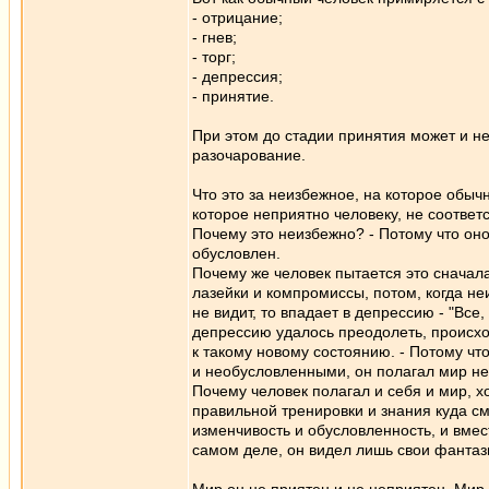
- отрицание;
- гнев;
- торг;
- депрессия;
- принятие.
При этом до стадии принятия может и не
разочарование.
Что это за неизбежное, на которое обыч
которое неприятно человеку, не соответ
Почему это неизбежно? - Потому что оно 
обусловлен.
Почему же человек пытается это сначала
лазейки и компромиссы, потом, когда не
не видит, то впадает в депрессию - "Все,
депрессию удалось преодолеть, происход
к такому новому состоянию. - Потому чт
и необусловленными, он полагал мир не 
Почему человек полагал и себя и мир, х
правильной тренировки и знания куда смо
изменчивость и обусловленность, и вмест
самом деле, он видел лишь свои фантаз