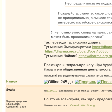
Неопределимость же подраз
Пожалуйста, скажите, какое слов
не принципиально, в смысле тех
интересно палийское-санскритс
Я не помню этого слова на пали, сан
может быть проанализирована"
Так переводят асанскрита дхарма.
Тут мнение Эмпириокритика
https://dha
https://dharma.org.ru/board/post450358.
Тут мнение Чайник2
https://dharma.org.
_________________
Практикую интегральную йогу Шри Ауроб
Лама и его общественная деятельность.
Последний раз редактировалось: СлаваА (Вт 26 Ноя 19,
Наверх
Svaha
№
516691
Добавлено: Вт 26 Ноя 19, 16:39 (7 лет том
Но это не асанскрита, как здесь предлаг
Зарегистрирован:
14.03.2015
Ответы на этот пост:
СлаваА
,
Won Soeng
Суждений: 1395