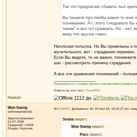
Так что предлагаю сбавить пыл крити
Вы пишете про якобы какое-то моё п
понимание. А с этого следовало бы 
таким" и вот тут сравнить. Но - нет,
вижу что кругом говно.
Неплохая попытка. Но Вы привязаны к по
мучительного, вот - страдание перемен,
Если Вы видите, то не важно, понимает
шаг - рассмотреть причину страдания.
А все эти сравнения пониманий - полная
_________________
Решительность и усердие (шила) в невозмутимом (самадхи) ис
Ответы на этот пост:
PavelPAS
Наверх
Won Soeng
№
516689
Добавлено: Вт 26 Ноя 19, 16:31 (7 лет том
заблокирован(а)
Зарегистрирован:
Svaha
пишет
:
14.07.2006
Суждений: 14466
Won Soeng
пишет
:
Откуда: Королев
Росс
пишет
: