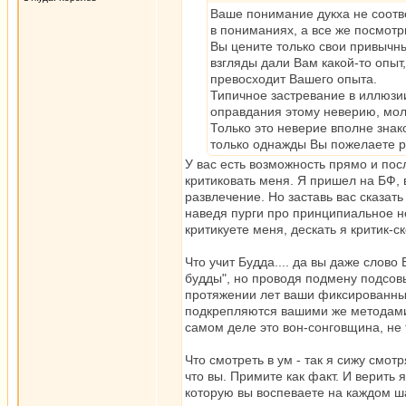
Ваше понимание дукха не соотве
в пониманиях, а все же посмотр
Вы цените только свои привычны
взгляды дали Вам какой-то опыт,
превосходит Вашего опыта.
Типичное застревание в иллюзии
оправдания этому неверию, мол,
Только это неверие вполне знако
только однажды Вы пожелаете ра
У вас есть возможность прямо и пос
критиковать меня. Я пришел на БФ, 
развлечение. Но заставь вас сказать 
наведя пурги про принципиальное не
критикуете меня, дескать я критик-ск
Что учит Будда.... да вы даже слов
будды", но проводя подмену подсов
протяжении лет ваши фиксированные
подкрепляются вашими же методами.
самом деле это вон-сонговщина, не 
Что смотреть в ум - так я сижу смот
что вы. Примите как факт. И верить 
которую вы воспеваете на каждом ша