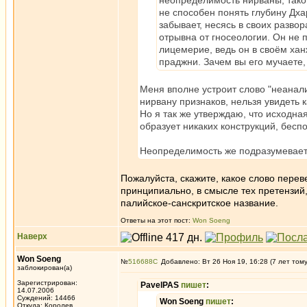
неопределимость нирваны, таков
не способен понять глубину Дха
забывает, несясь в своих разв
отрывна от гносеологии. Он не 
лицемерие, ведь он в своём хан
праджни. Зачем вы его мучаете
Меня вполне устроит слово "неанал
нирвану признаков, нельзя увидеть 
Но я так же утверждаю, что исходна
образует никаких конструкций, бесп
Неопределимость же подразумевает
Пожалуйста, скажите, какое слово переве
принципиально, в смысле тех претензий,
палийское-санскритское название.
Ответы на этот пост:
Won Soeng
Наверх
Won Soeng
№
516688
Добавлено: Вт 26 Ноя 19, 16:28 (7 лет том
заблокирован(а)
Зарегистрирован:
PavelPAS
пишет
:
14.07.2006
Суждений: 14466
Won Soeng
пишет
:
Откуда: Королев