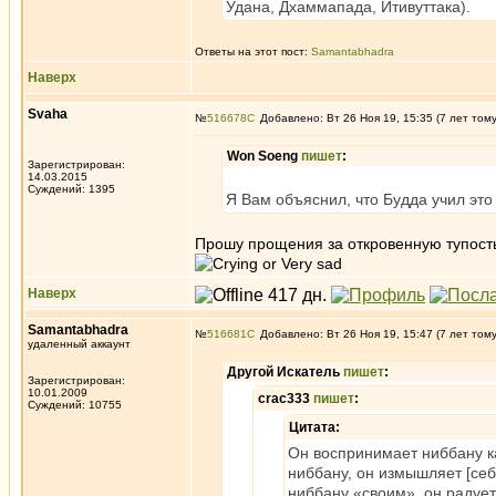
Удана, Дхаммапада, Итивуттака).
Ответы на этот пост:
Samantabhadra
Наверх
Svaha
№
516678
Добавлено: Вт 26 Ноя 19, 15:35 (7 лет том
Won Soeng
пишет
:
Зарегистрирован:
14.03.2015
Суждений: 1395
Я Вам объяснил, что Будда учил это 
Прошу прощения за откровенную тупость, 
Наверх
Samantabhadra
№
516681
Добавлено: Вт 26 Ноя 19, 15:47 (7 лет том
удаленный аккаунт
Другой Искатель
пишет
:
Зарегистрирован:
10.01.2009
crac333
пишет
:
Суждений: 10755
Цитата:
Он воспринимает ниббану ка
ниббану, он измышляет [себ
ниббану «своим», он радует