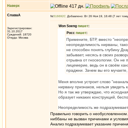
Наверх
СлаваА
№
516692
Добавлено: Вт 26 Ноя 19, 16:48 (7 лет том
Won Soeng
пишет
:
Зарегистрирован:
31.10.2017
Росс
пишет
:
Суждений: 18720
Откуда: Москва
Примените, БТР, вместо "неопре
неопределимость нирваны, таков
не способен понять глубину Дха
забывает, несясь в своих разв
отрывна от гносеологии. Он не 
лицемерие, ведь он в своём хан
праджни. Зачем вы его мучаете
Меня вполне устроит слово "неанал
нирвану признаков, нельзя увидеть 
Но я так же утверждаю, что исходна
образует никаких конструкций, бесп
Неопределимость же подразумевает
Правильно говорить о необусловленном.
ниббаны не вызван причинами и условиям
Анализ подразумевает указание причини