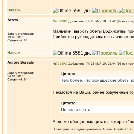
Наверх
Arrow
№
76138
Добавлено: Пт 28 Май 10, 01:42 (16 лет том
Мальчики, вы хоть обеты Бодхисатвы при
Зарегистрирован:
Прийдется руководствоваться личным опы
19.02.2010
Суждений: 68
Наверх
Aurore Boreale
№
76139
Добавлено: Пт 28 Май 10, 01:44 (16 лет том
Зарегистрирован:
Цитата:
24.04.2010
Суждений: 94
Тем более, что монашеские обеты во
Несмотря на Ваши, ранее озвученные гол
Цитата:
Пошел я спать...
А где же обещанные цитаты, которые "л
Последний раз редактировалось: Aurore Boreale (Пт 28 