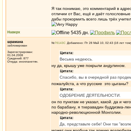
Я так понимаю, это комментарий в адре
отличии от Вас, ещё и даёт голословные
дабы прокормить всего лишь трёх учител
Наверх
шрамана
№
76143
Добавлено: Пт 28 Май 10, 02:43 (16 лет том
заблокирован
Зарегистрирован:
Цитата:
01.04.2008
Суждений: 877
Весьма недеюсь.
Откуда: инопланетян.
ну да, крышу уже покрыли андулином.
Цитата:
Спасибо, вы в очередной раз проде
пожалуйста, а что русские это цыганы?
Цитата:
ОДОБРЕНИЕ ДЕЯТЕЛЬНОСТИ.
он по пунктам не указал, какой. да и ч
по барабану, я тхеравадин буддизма-ле
народно-революционной Монголии.
Цитата:
Да, представьте себе! Они так "воз
может они вообще так армию возлюбили..