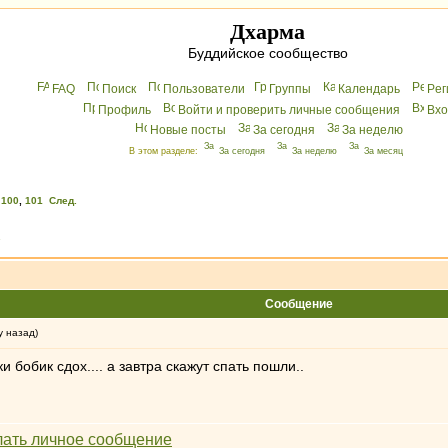
Дхарма
Буддийское сообщество
FAQ
Поиск
Пользователи
Группы
Календарь
Peг
Профиль
Войти и проверить личные сообщения
Вхo
Новые посты
За сегодня
За неделю
В этом разделе:
За сегодня
За неделю
За месяц
,
100
,
101
След.
»
Сообщение
у назад)
 бобик сдох.... а завтра скажут спать пошли..