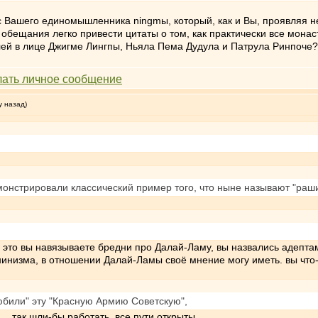
с Вашего единомышленника ningmы, который, как и Вы, проявляя 
 обещания легко привести цитаты о том, как практически все мон
ей в лице Джигме Лингпы, Ньяла Пема Дудула и Патрула Ринпоче? Н
у назад)
монстрировали классический пример того, что ныне называют "раш
его это вы навязываете бредни про Далай-Ламу, вы назвались адепта
нинизма, в отношении Далай-Ламы своё мнение могу иметь. вы что
любили" эту "Красную Армию Советскую",
. так шли-бы работать, все пути открыты.