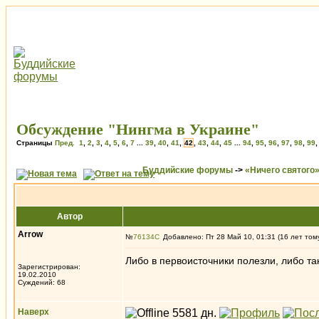
Обсуждение "Нингма в Украине"
Страницы
Пред.
1
,
2
,
3
,
4
,
5
,
6
,
7
...
39
,
40
,
41
,
42
,
43
,
44
,
45
...
94
,
95
,
96
,
97
,
98
,
99
Буддийские форумы
->
«Ничего святого
Автор
Arrow
№
76134
Добавлено: Пт 28 Май 10, 01:31 (16 лет том
Либо в первоисточники полезли, либо таки
Зарегистрирован:
19.02.2010
Суждений: 68
Наверх