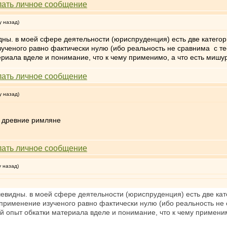
у назад)
ы. в моей сфере деятельности (юриспруденция) есть две категории
ученого равно фактически нулю (ибо реальность не сравнима с тео
ериала вделе и понимание, что к чему применимо, а что есть мишу
у назад)
и древние римляне
у назад)
видны. в моей сфере деятельности (юриспруденция) есть две катег
 применение изученого равно фактически нулю (ибо реальность не 
кий опыт обкатки материала вделе и понимание, что к чему примен