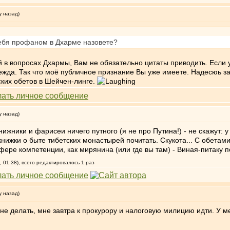
у назад)
себя профаном в Дхарме назовете?
й в вопросах Дхармы, Вам не обязательно цитаты приводить. Если
ежда. Так что моё публичное признание Вы уже имеете. Надесюь за
ких обетов в Шейчен-линге.
у назад)
ижники и фарисеи ничего путного (я не про Путина!) - не скажут: 
ижки о быте тибетских монастырей почитать. Скукота... С обетами 
ере компетенции, как мирянина (или где вы там) - Виная-питаку п
 01:38), всего редактировалось 1 раз
у назад)
 мне делать, мне завтра к прокурору и налоговую милицию идти. У 