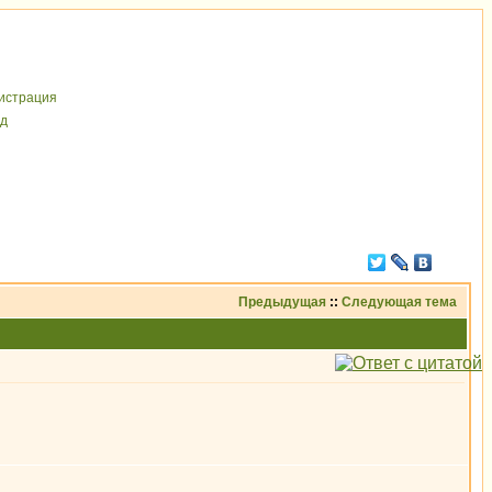
иcтрaция
д
Предыдущая
::
Следующая тема