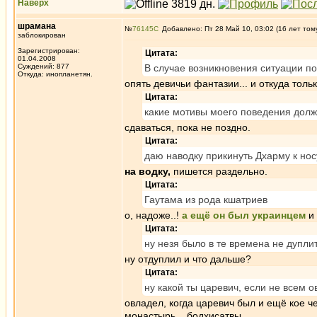
Наверх
шрамана
№
76145
Добавлено: Пт 28 Май 10, 03:02 (16 лет том
заблокирован
Зарегистрирован:
Цитата:
01.04.2008
Суждений: 877
В случае возникновения ситуации п
Откуда: инопланетян.
опять девичьи фантазии... и откуда толь
Цитата:
какие мотивы моего поведения дол
сдаваться, пока не поздно.
Цитата:
даю наводку прикинуть Дхарму к нос
на водку,
пишется раздельно.
Цитата:
Гаутама из рода кшатриев
о, надоже..!
а ещё он был украинцем
и 
Цитата:
ну незя было в те времена не дуплит
ну отдуплил и что дальше?
Цитата:
ну какой ты царевич, если не всем о
овладел, когда царевич был и ещё кое че
монастырь... бодхисатвы...