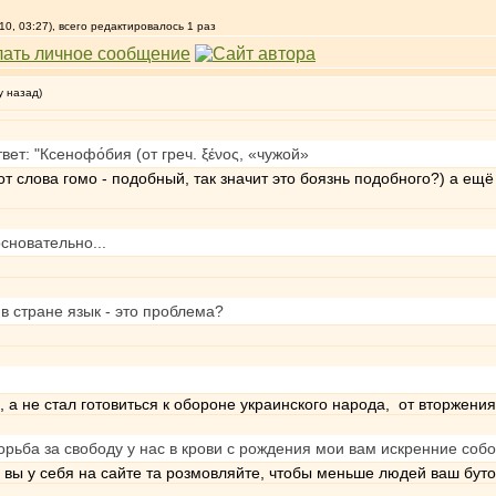
0, 03:27), всего редактировалось 1 раз
у назад)
ет: "Ксенофо́бия (от греч. ξένος, «чужой»
от слова гомо - подобный, так значит это боязнь подобного?) а ещ
сновательно...
 в стране язык - это проблема?
, а не стал готовиться к обороне украинского народа, от вторжени
орьба за свободу у нас в крови с рождения мои вам искренние соб
 вы у себя на сайте та розмовляйте, чтобы меньше людей ваш буто