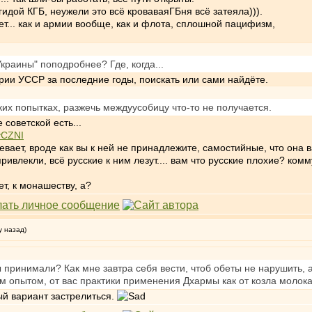
гидой КГБ, неужели это всё кроваваяГБня всё затеяла))).
ет... как и армии вообще, как и флота, сплошной пацифизм,
краины" поподробнее? Где, когда...
рии УССР за последние годы, поискать или сами найдёте.
ких попытках, разжечь междуусобицу что-то не получается.
 советской есть...
vCZNI
адевает, вроде как вы к ней не принадлежите, самостийные, что она ва
привлекли, всё русские к ним лезут.... вам что русские плохие? ко
т, к монашеству, а?
у назад)
 принимали? Как мне завтра себя вести, чтоб обеты не нарушить, 
 опытом, от вас практики применения Дхармы как от козла молока
й вариант застрелиться.