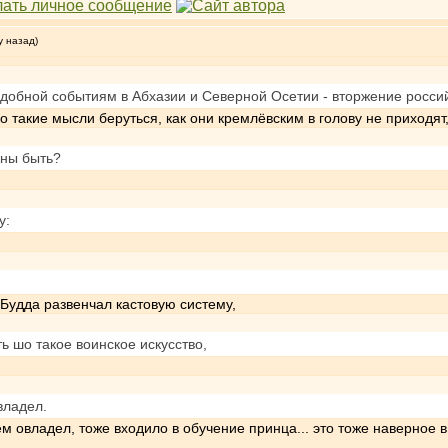
у назад)
одобной событиям в Абхазии и Северной Осетии - вторжение росси
ко такие мысли беруться, как они кремлёвским в голову не приходя
жны быть?
у:
Будда развенчал кастовую систему,
ь шо такое воинское искусство,
владел.
м овладел, тоже входило в обучение принца... это тоже наверное в