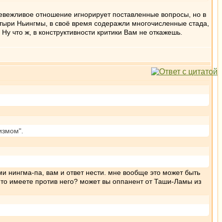
невежливое отношение игнорирует поставленные вопросы, но в
астыри Ньингмы, в своё время содеражли многочисленные стада,
у что ж, в конструктивности критики Вам не откажешь.
измом".
ми нингма-па, вам и ответ нести. мне вообще это может быть
-то имеете против него? может вы оппанент от Таши-Ламы из