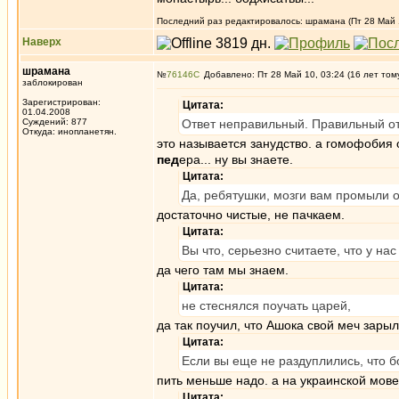
Последний раз редактировалось: шрамана (Пт 28 Май 1
Наверх
шрамана
№
76146
Добавлено: Пт 28 Май 10, 03:24 (16 лет том
заблокирован
Зарегистрирован:
Цитата:
01.04.2008
Суждений: 877
Ответ неправильный. Правильный отв
Откуда: инопланетян.
это называется занудство. а гомофобия 
пед
ера... ну вы знаете.
Цитата:
Да, ребятушки, мозги вам промыли о
достаточно чистые, не пачкаем.
Цитата:
Вы что, серьезно считаете, что у нас
да чего там мы знаем.
Цитата:
не стеснялся поучать царей,
да так поучил, что Ашока свой меч зарыл
Цитата:
Если вы еще не раздуплились, что б
пить меньше надо. а на украинской мове
Цитата: