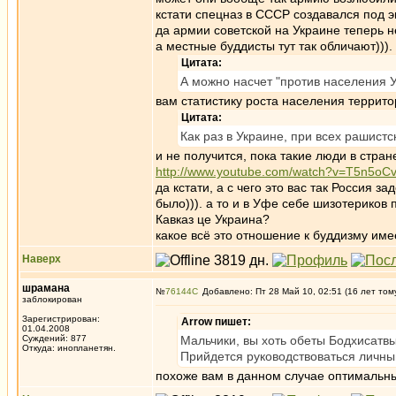
кстати спецназ в СССР создавался под э
да армии советской на Украине теперь н
а местные буддисты тут так обличают))).
Цитата:
А можно насчет "против населения У
вам статистику роста населения террито
Цитата:
Как раз в Украине, при всех рашистс
и не получится, пока такие люди в стране
http://www.youtube.com/watch?v=T5n5oC
да кстати, а с чего это вас так Россия з
было))). а то и в Уфе себе шизотериков 
Кавказ це Украина?
какое всё это отношение к буддизму имее
Наверх
шрамана
№
76144
Добавлено: Пт 28 Май 10, 02:51 (16 лет том
заблокирован
Зарегистрирован:
Arrow пишет:
01.04.2008
Суждений: 877
Мальчики, вы хоть обеты Бодхисатвы
Откуда: инопланетян.
Прийдется руководствоваться личным
похоже вам в данном случае оптимальны