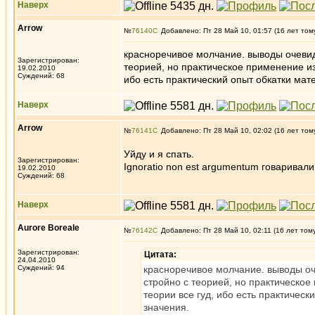
Наверх
Arrow
№
76140
Добавлено: Пт 28 Май 10, 01:57 (16 лет том
красноречивое молчание. выводы очевидн
Зарегистрирован:
теорией, но практическое применение из
19.02.2010
Суждений: 68
ибо есть практический опыт обкатки мат
Наверх
Arrow
№
76141
Добавлено: Пт 28 Май 10, 02:02 (16 лет том
Уйду и я спать.
Зарегистрирован:
Ignoratio non est argumentum говаривал
19.02.2010
Суждений: 68
Наверх
Aurore Boreale
№
76142
Добавлено: Пт 28 Май 10, 02:11 (16 лет том
Зарегистрирован:
Цитата:
24.04.2010
Суждений: 94
красноречивое молчание. выводы оче
стройно с теорией, но практическое
теории все гуд, ибо есть практичес
значения.