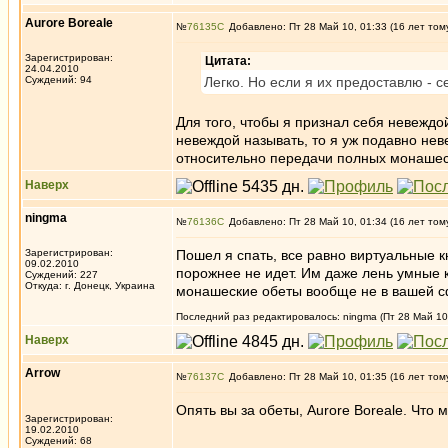
Aurore Boreale
№
76135
Добавлено: Пт 28 Май 10, 01:33 (16 лет том
Зарегистрирован:
Цитата:
24.04.2010
Суждений: 94
Легко. Но если я их предоставлю - 
Для того, чтобы я признал себя невеждо
невеждой называть, то я уж подавно нев
относительно передачи полных монашес
Наверх
ningma
№
76136
Добавлено: Пт 28 Май 10, 01:34 (16 лет том
Зарегистрирован:
Пошел я спать, все равно виртуальные кн
09.02.2010
порожнее не идет. Им даже лень умные кн
Суждений: 227
Откуда: г. Донецк, Украина
монашеские обеты вообще не в вашей сф
Последний раз редактировалось: ningma (Пт 28 Май 10,
Наверх
Arrow
№
76137
Добавлено: Пт 28 Май 10, 01:35 (16 лет том
Опять вы за обеты, Aurore Boreale. Что
Зарегистрирован:
19.02.2010
Суждений: 68