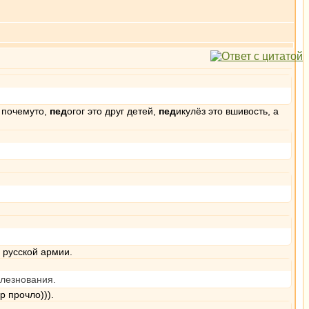
ё почемуто,
пед
огог это друг детей,
пед
икулёз это вшивость, а
я русской армии.
олезнования.
р прочло))).