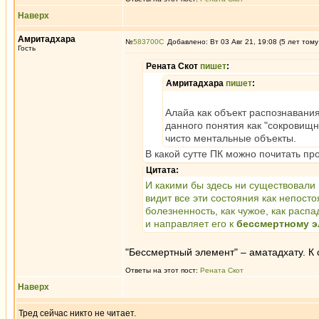
Наверх
Амритадхара
№
583700
Добавлено: Вт 03 Авг 21, 19:08 (5 лет тому
Гость
Рената Скот
пишет
:
Амритадхара
пишет
:
Алайа как объект распознавания 
данного понятия как "сокровищн
чисто ментальные объекты.
В какой сутте ПК можно почитать пр
Цитата:
И какими бы здесь ни существовали
видит все эти состояния как непостоя
болезненность, как чужое, как распа
и направляет его к
бессмертному э
"Бессмертный элемент" – аматадхату. К 
Ответы на этот пост:
Рената Скот
Наверх
Тред сейчас никто не читает.