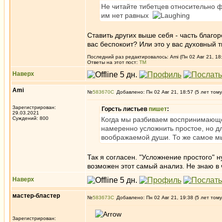
Не читайте тибетцев относительно фи
им нет равных
Ставить других выше себя - часть благор
вас беспокоит? Или это у вас духовный 
Последний раз редактировалось: Ami (Пн 02 Авг 21, 18:
Ответы на этот пост:
ТМ
Наверх
Ami
№
583670
Добавлено: Пн 02 Авг 21, 18:57 (5 лет тому
Зарегистрирован:
Горсть листьев
пишет
:
29.03.2021
Суждений: 800
Когда мы разбиваем воспринимающее
намеренно усложнить простое, но дл
воображаемой души. То же самое мы
Так я согласен. "Усложнение простого" н
возможен этот самый анализ. Не знаю в 
Наверх
мастер-бластер
№
583673
Добавлено: Пн 02 Авг 21, 19:38 (5 лет тому
Зарегистрирован: