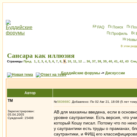
FAQ
Поиск
По
Профиль
Новы
В этом разд
Сансара как иллюзия
Страницы
Пред.
1
,
2
,
3
,
4
,
5
,
6
,
7
,
8
,
9
,
10
,
11
,
12
...
36
,
37
,
38
,
39
,
40
,
41
,
42
,
43
Сле
Буддийские форумы
->
Дискуссии
Автор
ТМ
№
583668
Добавлено: Пн 02 Авг 21, 18:08 (5 лет тому
Зарегистрирован:
АВ для махаяны введена, если в основн
05.04.2005
уровне саутрантики. Есть версия, что учи
Суждений: 15498
который Кошу писал. Потому что по неко
у саутрантики есть труды о праманах, б
саутрантики, и ФИЩ его классифицирова