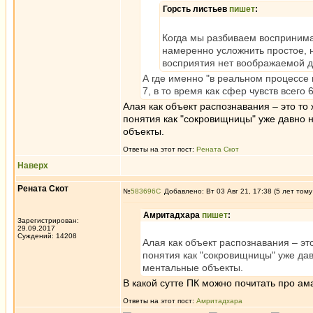
Горсть листьев
пишет
:
Когда мы разбиваем воспринима
намеренно усложнить простое, н
восприятия нет воображаемой д
А где именно "в реальном процессе
7, в то время как сфер чувств всего 
Алая как объект распознавания – это то 
понятия как "сокровищницы" уже давно 
объекты.
Ответы на этот пост:
Рената Скот
Наверх
Рената Скот
№
583696
Добавлено: Вт 03 Авг 21, 17:38 (5 лет тому
Амритадхара
пишет
:
Зарегистрирован:
29.09.2017
Суждений: 14208
Алая как объект распознавания – это
понятия как "сокровищницы" уже дав
ментальные объекты.
В какой сутте ПК можно почитать про ам
Ответы на этот пост:
Амритадхара