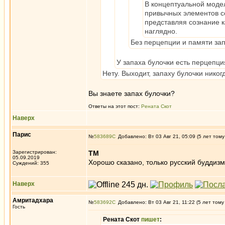
В концептуальной моде
привычных элементов со
представляя сознание к
наглядно.
Без перцепции и памяти зап
У запаха булочки есть перцепци
Нету. Выходит, запаху булочки нико
Вы знаете запах булочки?
Ответы на этот пост:
Рената Скот
Наверх
Парис
№
583689
Добавлено: Вт 03 Авг 21, 05:09 (5 лет тому
Зарегистрирован:
TM
05.09.2019
Хорошо сказано, только русский буддизм
Суждений: 355
Наверх
Амритадхара
№
583692
Добавлено: Вт 03 Авг 21, 11:22 (5 лет тому
Гость
Рената Скот
пишет
: