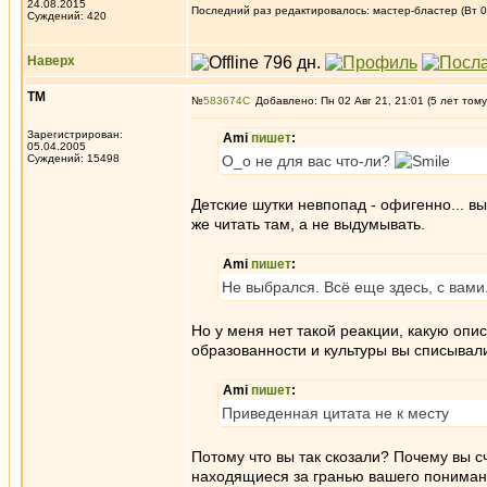
24.08.2015
Последний раз редактировалось: мастер-бластер (Вт 03
Суждений: 420
Наверх
ТМ
№
583674
Добавлено: Пн 02 Авг 21, 21:01 (5 лет тому
Зарегистрирован:
Ami
пишет
:
05.04.2005
Суждений: 15498
О_о не для вас что-ли?
Детские шутки невпопад - офигенно... в
же читать там, а не выдумывать.
Ami
пишет
:
Не выбрался. Всё еще здесь, с вами
Но у меня нет такой реакции, какую опи
образованности и культуры вы списывали
Ami
пишет
:
Приведенная цитата не к месту
Потому что вы так скозали? Почему вы сч
находящиеся за гранью вашего понима