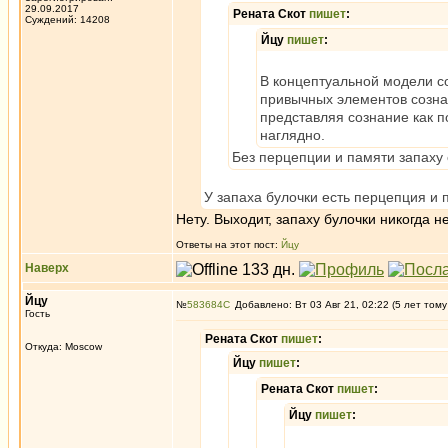
29.09.2017
Рената Скот
пишет
:
Суждений: 14208
Йцу
пишет
:
В концептуальной модели с
привычных элементов сознан
представляя сознание как п
наглядно.
Без перцепции и памяти запаху 
У запаха булочки есть перцепция и 
Нету. Выходит, запаху булочки никогда 
Ответы на этот пост:
Йцу
Наверх
Йцу
№
583684
Добавлено: Вт 03 Авг 21, 02:22 (5 лет тому
Гость
Рената Скот
пишет
:
Откуда: Moscow
Йцу
пишет
:
Рената Скот
пишет
:
Йцу
пишет
: