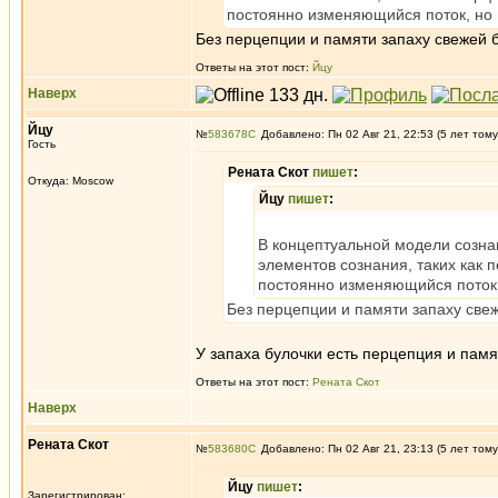
постоянно изменяющийся поток, но 
Без перцепции и памяти запаху свежей б
Ответы на этот пост:
Йцу
Наверх
Йцу
№
583678
Добавлено: Пн 02 Авг 21, 22:53 (5 лет тому
Гость
Рената Скот
пишет
:
Откуда: Moscow
Йцу
пишет
:
В концептуальной модели созна
элементов сознания, таких как 
постоянно изменяющийся поток, 
Без перцепции и памяти запаху свеж
У запаха булочки есть перцепция и памя
Ответы на этот пост:
Рената Скот
Наверх
Рената Скот
№
583680
Добавлено: Пн 02 Авг 21, 23:13 (5 лет тому
Йцу
пишет
:
Зарегистрирован: