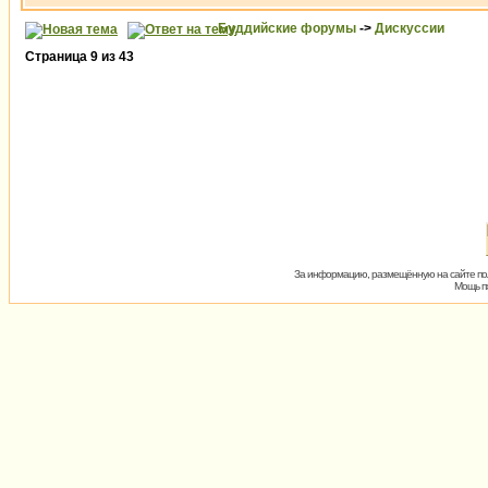
Буддийские форумы
->
Дискуссии
Страница
9
из
43
За информацию, размещённую на сайте пол
Мощь пх