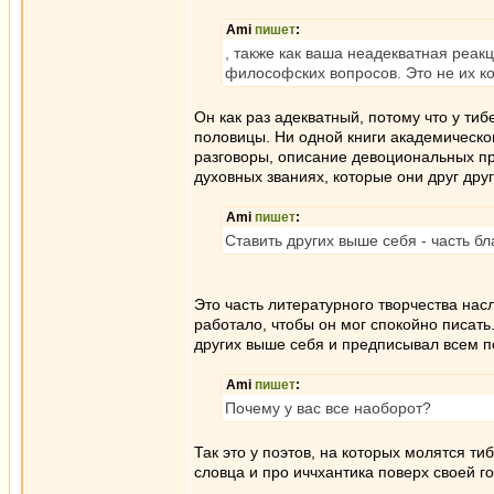
Ami
пишет
:
, также как ваша неадекватная реак
философских вопросов. Это не их ко
Он как раз адекватный, потому что у ти
половицы. Ни одной книги академическо
разговоры, описание девоциональных пр
духовных званиях, которые они друг дру
Ami
пишет
:
Ставить других выше себя - часть бл
Это часть литературного творчества на
работало, чтобы он мог спокойно писать
других выше себя и предписывал всем п
Ami
пишет
:
Почему у вас все наоборот?
Так это у поэтов, на которых молятся ти
словца и про иччхантика поверх своей г