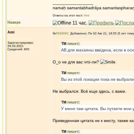
_________________
namaḥ samantabhadrāya samantaspharaṇ
Ответы на этот пост:
Ami
Наверх
Ami
№
583669
Добавлено: Пн 02 Авг 21, 18:55 (5 лет тому
Зарегистрирован:
ТМ
пишет
:
29.03.2021
Суждений: 800
АВ для махаяны введена, если в осн
О_о не для вас что-ли?
ТМ
пишет
:
Вы из этой локации пока не выбрали
Не выбрался. Всё еще здесь, с вами.
ТМ
пишет
:
У меня там цитата. Вы путаете мои у
Приведенная цитата не к месту, также к
ТМ
пишет
: