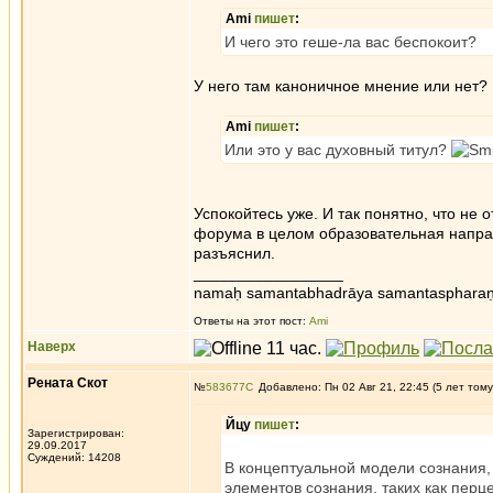
Ami
пишет
:
И чего это геше-ла вас беспокоит?
У него там каноничное мнение или нет?
Ami
пишет
:
Или это у вас духовный титул?
Успокойтесь уже. И так понятно, что не 
форума в целом образовательная направ
разъяснил.
_________________
namaḥ samantabhadrāya samantaspharaṇ
Ответы на этот пост:
Ami
Наверх
Рената Скот
№
583677
Добавлено: Пн 02 Авг 21, 22:45 (5 лет тому
Йцу
пишет
:
Зарегистрирован:
29.09.2017
Суждений: 14208
В концептуальной модели сознания,
элементов сознания, таких как перц