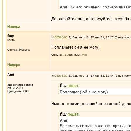
Ami
, Вы его обильно "подкармливает
Да, давайте ещё, организуйтесь в сооб
Наверх
Йцу
№
585034
Добавлено: Вт 17 Авг 21, 16:27 (5 лет тому
Гость
Поплачьте) ой я не могу)
Откуда: Moscow
Ответы на этот пост:
Ami
Наверх
Ami
№
585035
Добавлено: Вт 17 Авг 21, 16:44 (5 лет тому
Зарегистрирован:
Йцу
пишет
:
29.03.2021
Суждений: 800
Поплачьте) ой я не могу)
Вместе с вами, о вашей несчастной дол
Йцу
пишет
:
Ami
Вас очень сильно задевает критика 