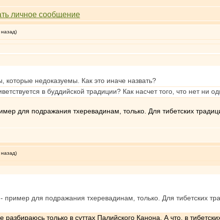
 назад)
сы, которые недоказуемы. Как это иначе назвать?
иветствуется в буддийской традиции? Как насчет того, что нет ни 
ример для подражания тхеревадинам, только. Для тибетских традиц
 назад)
- пример для подражания тхеревадинам, только. Для тибетских тр
е разбираюсь только в суттах Палийского Канона. А что, в тибетс