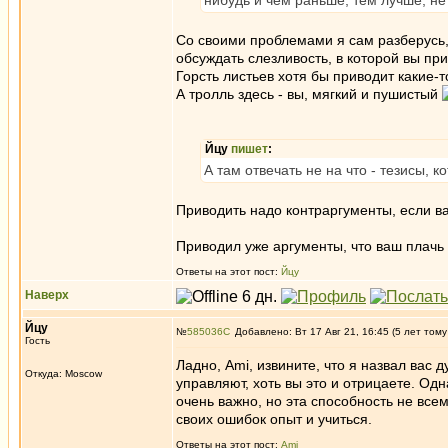
нибудь и чем раньше, тем лучше, не
Со своими проблемами я сам разберусь, н
обсуждать слезливость, в которой вы при
Горсть листьев хотя бы приводит какие-т
А тролль здесь - вы, мягкий и пушистый
Йцу
пишет
:
А там отвечать не на что - тезисы, 
Приводить надо контраргументы, если ва
Приводил уже аргументы, что ваш плачь -
Ответы на этот пост:
Йцу
Наверх
Йцу
№
585036
Добавлено: Вт 17 Авг 21, 16:45 (5 лет тому
Гость
Ладно, Ami, извините, что я назвал вас
Откуда: Moscow
управляют, хоть вы это и отрицаете. Од
очень важно, но эта способность не все
своих ошибок опыт и учиться.
Ответы на этот пост:
Ami