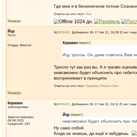
Где мое я в бесконечном потоке Созна
Ответы на этот пост:
Ami
Наверх
Йцу
№
585044
Добавлено: Вт 17 Авг 21, 18:36 (5 лет тому
Гость
Караван
пишет
:
Откуда: Moscow
Ицу тролль. Он даже ответить Вам н
Трепло тут как раз вы. А я трезво оцен
невозможно будет объяснить про тибетск
воспринимает в принципе.
Ответы на этот пост:
Караван
,
Рената Скот
Наверх
Караван
№
585045
Добавлено: Вт 17 Авг 21, 19:11 (5 лет тому
заблокирован
Йцу
пишет
:
Зарегистрирован:
09.08.2021
невозможно будет объяснить про ти
Суждений: 163
Ну само собой.
Когда не знаешь, да ещё и забудешь.