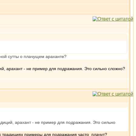
одной сутты о плачущем араханте?
ий, арахант - не пример для подражания. Это сильно сложно?
адиций, арахант - не пример для подражания. Это сильно
ких традициях примеры для подражания часто плачут?