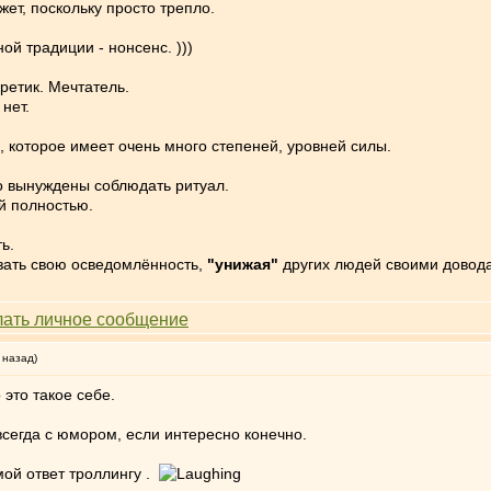
жет, поскольку просто трепло.
ой традиции - нонсенс. )))
ретик. Мечтатель.
нет.
, которое имеет очень много степеней, уровней силы.
о вынуждены соблюдать ритуал.
й полностью.
ь.
азать свою осведомлённость,
"унижая"
других людей своими довод
 назад)
 это такое себе.
всегда с юмором, если интересно конечно.
мой ответ троллингу .