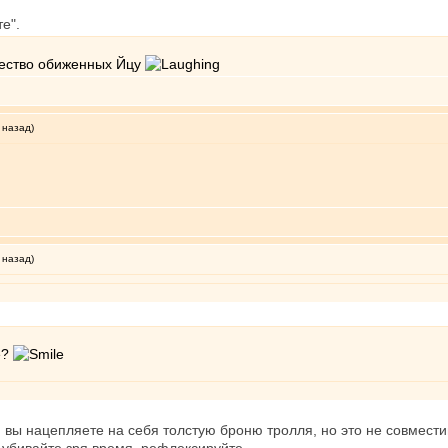
е".
щество обиженных Йцу
 назад)
 назад)
е?
и вы нацепляете на себя толстую броню тролля, но это не совмести