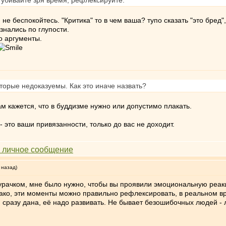
 убивайте зря время, рефлексируйте.
е беспокойтесь. "Критика" то в чем ваша? тупо сказать "это бред",
знались по глупости.
о аргументы.
которые недоказуемы. Как это иначе назвать?
м кажется, что в буддизме нужно или допустимо плакать.
 это ваши привязанности, только до вас не доходит.
 назад)
 дурачком, мне было нужно, чтобы вы проявили эмоциональную реакц
нако, эти моменты можно правильно рефлексировать, в реальном вре
м сразу дана, её надо развивать. Не бывает безошибочных людей - 