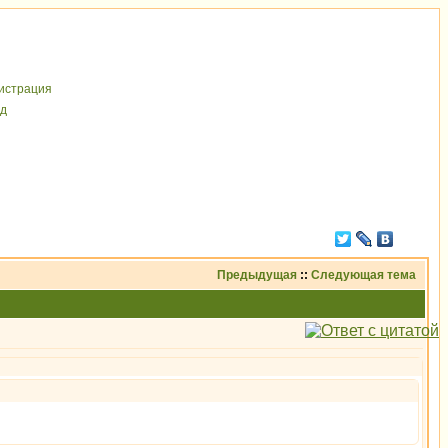
иcтрaция
д
Предыдущая
::
Следующая тема