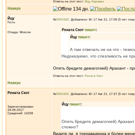
Ответы на этот пост:
Йцу
,
Караван
Наверх
Йцу
№
585039
Добавлено: Вт 17 Авг 21, 17:09 (5 лет тому
Гость
Рената Скот
пишет
:
Откуда: Moscow
Йцу
пишет
:
А там отвечать не на что - тези
Недоказуемо, что слезливость не пр
Опять бредите демагогией) Арахант - п
Ответы на этот пост:
Рената Скот
Наверх
Рената Скот
№
585040
Добавлено: Вт 17 Авг 21, 17:37 (5 лет тому
Йцу
пишет
:
Зарегистрирован:
29.09.2017
Суждений: 14208
Опять бредите демагогией) Арахант 
сложно?
Видите ли, я тхеравадинка и более-мене