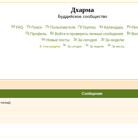
Дхарма
Буддийское сообщество
FAQ
Поиск
Пользователи
Группы
Календарь
Peг
Профиль
Войти и проверить личные сообщения
Вхo
Новые посты
За сегодня
За неделю
В этом разделе:
За сегодня
За неделю
За месяц
Сообщение
 назад)