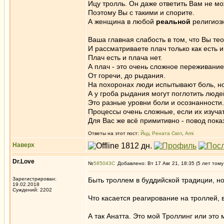
Ицу тролль. Он даже ответить Вам не мо
Поэтому Вы с такими и спорите.
А женщина в любой
реальной
религиозн
Ваша главная слабость в том, что Вы тео
И рассматриваете плач только как есть и 
Плач есть и плача нет.
А плач - это очень сложное переживание
От горечи, до рыдания.
На похоронах люди испытывают боль, н
А у гроба рыдания могут поглотить люде
Это разные уровни боли и осознанности.
Процессы очень сложные, если их изучат
Для Вас же всё примитивно - повод пок
Ответы на этот пост:
Йцу
,
Рената Скот
,
Ami
Наверх
Dr.Love
№
585043
Добавлено: Вт 17 Авг 21, 18:35 (5 лет тому
Зарегистрирован:
Быть троллем в буддийской традиции, но
19.02.2018
Суждений: 2202
Что касается реагирование на троллей, 
А так Анатта. Это мой Троллинг или это 