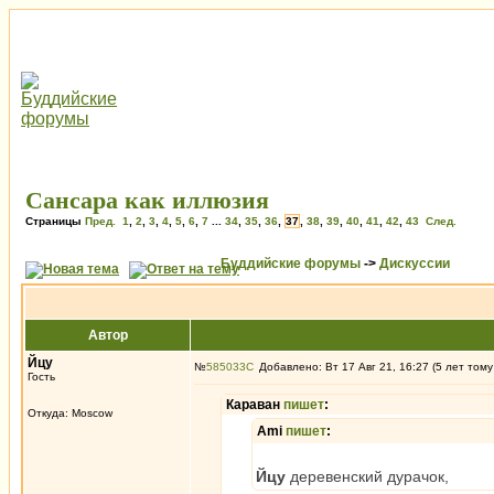
Сансара как иллюзия
Страницы
Пред.
1
,
2
,
3
,
4
,
5
,
6
,
7
...
34
,
35
,
36
,
37
,
38
,
39
,
40
,
41
,
42
,
43
След.
Буддийские форумы
->
Дискуссии
Автор
Йцу
№
585033
Добавлено: Вт 17 Авг 21, 16:27 (5 лет тому
Гость
Караван
пишет
:
Откуда: Moscow
Ami
пишет
:
Йцу
деревенский дурачок,