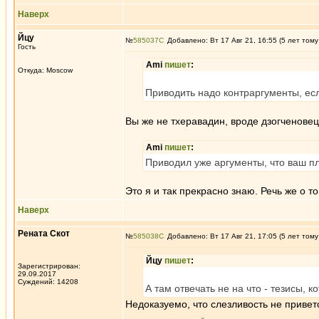
Наверх
Йцу
№
585037
Добавлено: Вт 17 Авг 21, 16:55 (5 лет тому
Гость
Ami
пишет
:
Откуда: Moscow
Приводить надо контраргументы, есл
Вы же не тхеравадин, вроде дзогченове
Ami
пишет
:
Приводил уже аргументы, что ваш пла
Это я и так прекрасно знаю. Речь же о т
Наверх
Рената Скот
№
585038
Добавлено: Вт 17 Авг 21, 17:05 (5 лет тому
Йцу
пишет
:
Зарегистрирован:
29.09.2017
Суждений: 14208
А там отвечать не на что - тезисы, 
Недоказуемо, что слезливость не привет