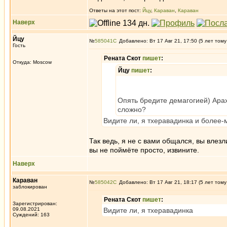
Ответы на этот пост:
Йцу
,
Караван
,
Караван
Наверх
Йцу
№
585041
Добавлено: Вт 17 Авг 21, 17:50 (5 лет тому
Гость
Рената Скот
пишет
:
Откуда: Moscow
Йцу
пишет
:
Опять бредите демагогией) Арах
сложно?
Видите ли, я тхеравадинка и более-
Так ведь, я не с вами общался, вы влез
вы не поймёте просто, извините.
Наверх
Караван
№
585042
Добавлено: Вт 17 Авг 21, 18:17 (5 лет тому
заблокирован
Рената Скот
пишет
:
Зарегистрирован:
09.08.2021
Видите ли, я тхеравадинка
Суждений: 163