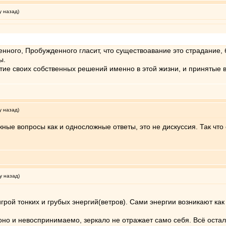
у назад)
ного, Пробужденного гласит, что существоавание это страдание, б
ы.
тие своих собственных решений именно в этой жизни, и принятые в
у назад)
ые вопросы как и односложные ответы, это не дискуссия. Так что се
у назад)
грой тонких и грубых энергий(ветров). Сами энергии возникают ка
 оно и невоспринимаемо, зеркало не отражает само себя. Всё оста