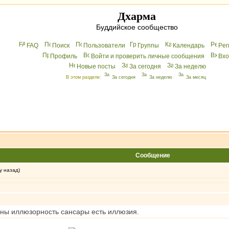
Дхарма
Буддийское сообщество
FAQ
Поиск
Пользователи
Группы
Календарь
Peг
Профиль
Войти и проверить личные сообщения
Вхo
Новые посты
За сегодня
За неделю
В этом разделе:
За сегодня
За неделю
За месяц
Сообщение
у назад)
ины иллюзорность сансары есть иллюзия.