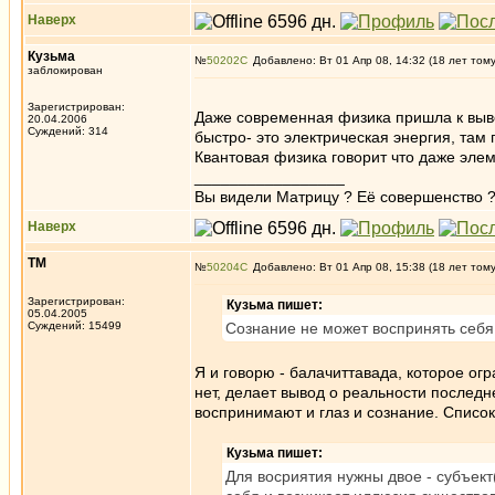
Наверх
Кузьма
№
50202
Добавлено: Вт 01 Апр 08, 14:32 (18 лет том
заблокирован
Зарегистрирован:
Даже современная физика пришла к вывод
20.04.2006
Суждений: 314
быстро- это электрическая энергия, там 
Квантовая физика говорит что даже элеме
_________________
Вы видели Матрицу ? Её совершенство ?
Наверх
ТМ
№
50204
Добавлено: Вт 01 Апр 08, 15:38 (18 лет том
Зарегистрирован:
Кузьма пишет:
05.04.2005
Суждений: 15499
Сознание не может воспринять себя, 
Я и говорю - балачиттавада, которое ог
нет, делает вывод о реальности последне
воспринимают и глаз и сознание. Списо
Кузьма пишет:
Для восриятия нужны двое - субъект