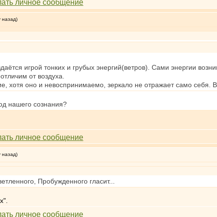
у назад)
даётся игрой тонких и грубых энергий(ветров). Сами энергии возн
еотличим от воздуха.
е, хотя оно и невоспринимаемо, зеркало не отражает само себя. 
од нашего сознания?
у назад)
етленного, Пробужденного гласит...
х".