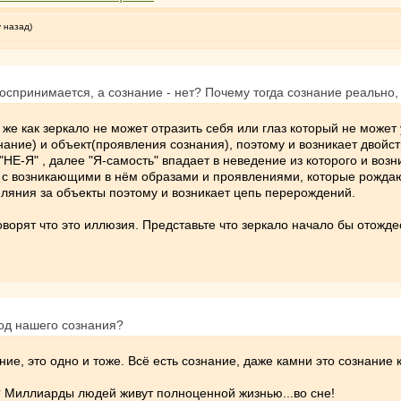
у назад)
оспринимается, а сознание - нет? Почему тогда сознание реально, 
же как зеркало не может отразить себя или глаз который не может 
нание) и объект(проявления сознания), поэтому и возникает двойст
НЕ-Я" , далее "Я-самость" впадает в неведение из которого и возн
 с возникающими в нём образами и проявлениями, которые рождаютс
пляния за объекты поэтому и возникает цепь перерождений.
говорят что это иллюзия. Представьте что зеркало начало бы отожд
од нашего сознания?
ние, это одно и тоже. Всё есть сознание, даже камни это сознание
 Миллиарды людей живут полноценной жизнью...во сне!