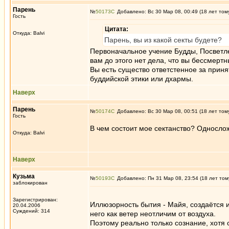
Парень
№
50173
Добавлено: Вс 30 Мар 08, 00:49 (18 лет том
Гость
Цитата:
Откуда: Balvi
Парень, вы из какой секты будете?
Первоначальное учение Будды, Посветлен
вам до этого нет дела, что вы бессмертн
Вы есть существо ответстенное за приня
буддийской этики или дхармы.
Наверх
Парень
№
50174
Добавлено: Вс 30 Мар 08, 00:51 (18 лет том
Гость
В чем состоит мое сектанство? Односложн
Откуда: Balvi
Наверх
Кузьма
№
50193
Добавлено: Пн 31 Мар 08, 23:54 (18 лет том
заблокирован
Зарегистрирован:
Иллюзорность бытия - Майя, создаётся и
20.04.2006
Суждений: 314
него как ветер неотличим от воздуха.
Поэтому реально только сознание, хотя