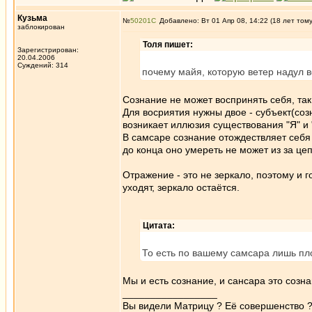
Кузьма
№
50201
Добавлено: Вт 01 Апр 08, 14:22 (18 лет том
заблокирован
Толя пишет:
Зарегистрирован:
20.04.2006
Суждений: 314
почему майя, которую ветер надул в
Сознание не может воспринять себя, так 
Для восриятия нужны двое - субъект(соз
возникает иллюзия существования "Я" и "
В самсаре сознание отождествляет себя
до конца оно умереть не может из за це
Отражение - это не зеркало, поэтому и 
уходят, зеркало остаётся.
Цитата:
То есть по вашему самсара лишь пл
Мы и есть сознание, и сансара это созна
_________________
Вы видели Матрицу ? Её совершенство ?