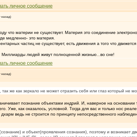
у назад)
у что материи не существует. Материя это соединение электронов
где медленно- это материя.
нтарных частиц не существует, есть движения а того что движется н
 Миллиарды людей живут полноценной жизнью...во сне!
у назад)
так же как зеркало не может отразить себя или глаз который не мо
раничивает познание объектами индрий. И, наверное на основании 
го. Уже, как оказалось, условной. Тогда для вас и только нос реа
к дхарм ведь не строится по принципу непосредственного наблюде
(сознание) и объект(проявления сознания), поэтому и возникает дв