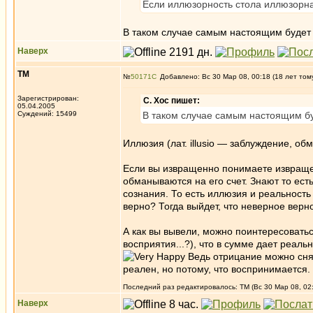
Если иллюзорность стола иллюзорн
В таком случае самым настоящим будет 
Наверх
ТМ
№
50171
Добавлено: Вс 30 Мар 08, 00:18 (18 лет том
Зарегистрирован:
С. Хос пишет:
05.04.2005
Суждений: 15499
В таком случае самым настоящим бу
Иллюзия (лат. illusio — заблуждение, 
Если вы извращенно понимаете извращенн
обманываются на его счет. Знают то ест
сознания. То есть иллюзия и реальност
верно? Тогда выйдет, что неверное верн
А как вы вывели, можно поинтересоватьс
восприятия...?), что в сумме дает реальн
Ведь отрицание можно снять
реален, но потому, что воспринимается.
Последний раз редактировалось: ТМ (Вс 30 Мар 08, 02:
Наверх