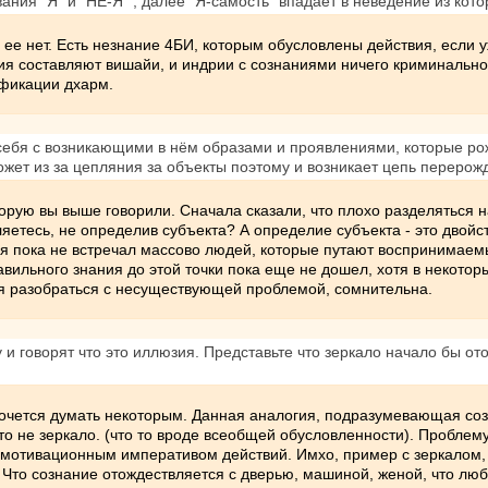
ния "Я" и "НЕ-Я" , далее "Я-самость" впадает в неведение из кото
о ее нет. Есть незнание 4БИ, которым обусловлены действия, если 
ния составляют вишайи, и индрии с сознаниями ничего криминальн
ификации дхарм.
себя с возникающими в нём образами и проявлениями, которые рожд
ожет из за цепляния за объекты поэтому и возникает цепь перерож
торую вы выше говорили. Сначала сказали, что плохо разделяться на
яетесь, не определив субъекта? А определие субъекта - это двойст
и, я пока не встречал массово людей, которые путают воспринимаем
ильного знания до этой точки пока еще не дошел, хотя в некоторых
я разобраться с несуществующей проблемой, сомнительна.
у и говорят что это иллюзия. Представьте что зеркало начало бы о
хочется думать некоторым. Данная аналогия, подразумевающая созн
это не зеркало. (что то вроде всеобщей обусловленности). Проблему
 мотивационным императивом действий. Имхо, пример с зеркалом, 
 Что сознание отождествляется с дверью, машиной, женой, что лю