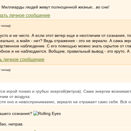
 Миллиарды людей живут полноценной жизнью...во сне!
у назад)
пусто и не чисто. А если этот ветер еще и неотличим от сознания, 
реально, а майя - нет? Ведь отражения - это не зеркало. А сама з
ственное наблюдение. С его помощью можно знать скрытое от глаз, 
обное и не наблюдается. Вобщем, правильный вывод - это круто. А
у назад)
ся игрой тонких и грубых энергий(ветров). Сами энергии возникаю
ичим от воздуха.
отя оно и невоспринимаемо, зеркало не отражает само себя. Всё 
нашего сознания?
Вао, неправ.