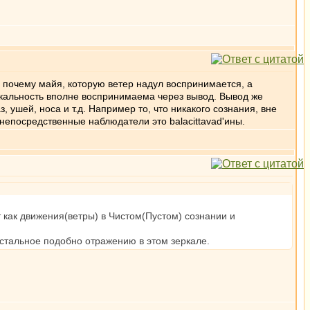
то почему майя, которую ветер надул воспринимается, а
еркальность вполне воспринимаема через вывод. Вывод же
ушей, носа и т.д. Например то, что никакого сознания, вне
 непосредственные наблюдатели это balacittavad'ины.
т как движения(ветры) в Чистом(Пустом) сознании и
остальное подобно отражению в этом зеркале.