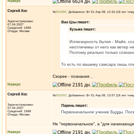
Наверх
Сергей Хос
№
50199
Добавлено: Вт 01 Апр 08, 12:34 (18 лет том
Зарегистрирован:
Вао Цзы пишет:
07.04.2007
Суждений: 1688
Кузьма пишет:
Откуда: Москва
Иллюзорность бытия - Майя, соз
неотличимы от него как ветер н
Поэтому реально только сознани
То есть по вашему самсара лишь пл
Скорее - познания...
Наверх
Сергей Хос
№
50200
Добавлено: Вт 01 Апр 08, 13:57 (18 лет том
Зарегистрирован:
Парень пишет:
07.04.2007
Суждений: 1688
Первоначальное учение Будды, Посв
Откуда: Москва
Не "первоначальное", а "для начинающи
Наверх