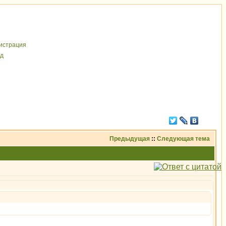
иcтрaция
д
Предыдущая
::
Следующая тема