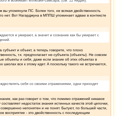
рого и возникает иллюзия-самсара, (см. 12 нидан).
уж вы упомянули ПС. Более того, не всякая двойственность
ого нет. Вот Нагарджуна в МППШ упоминает адваю в контексте
аются и умирают, а значит и сознание как бы умирает с
дений.
 субъект и объект, а теперь говорите, что плохо
венность, т.к. предполагает не-субъекта (объекты). Не совсем
ые объекты и себя, даже если знание об этих объектах в
 школах все к этому идет. А поскольку такого не встречается,
тождествлять себя со своими отражениями, одни приходят
ание, как раз говорит о том, что помимо отражений никакое
 составляет недостаток знания истинных качеств этой цепочки,
совершенно непонятен и не понят. Бытуют, по большей части,
бое восприятие - это двойственность с последующим