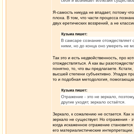
себя и возникает иллюзия существова
Я-самость никуда не впадает, потому чт
плоха. В том, что части процесса позна
двух еретических воззрений, а не класс
Кузьма пишет:
В самсаре сознание отождествляет 
ними, но до конца оно умереть не м
Так это и есть недвойственность, про ко
отождествляться. А как вы разотождествл
понятно, то, что вы предлагаете. Кстат
высшей степени субъективно. Упадок прав
то и подобная методология, помогающа
Кузьма пишет:
Отражение - это не зеркало, поэтом
другие уходят, зеркало остаётся.
Зеркало, к сожалению не остается. Как 
зеркало не существует. Но отражения - 
когда искаженное отражение становится
его материалистические интерпретации.