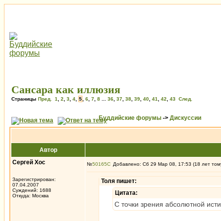
Сансара как иллюзия
Страницы
Пред.
1
,
2
,
3
,
4
,
5
,
6
,
7
,
8
...
36
,
37
,
38
,
39
,
40
,
41
,
42
,
43
След.
Буддийские форумы
->
Дискуссии
Автор
Сергей Хос
№
50165
Добавлено: Сб 29 Мар 08, 17:53 (18 лет том
Зарегистрирован:
Толя пишет:
07.04.2007
Суждений: 1688
Цитата:
Откуда: Москва
С точки зрения абсолютной ист