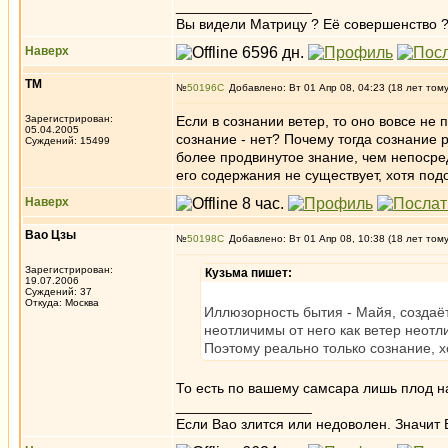
_________________
Вы видели Матрицу ? Её совершенство ?
Наверх
ТМ
№
50196
Добавлено: Вт 01 Апр 08, 04:23 (18 лет том
Зарегистрирован:
Если в сознании ветер, то оно вовсе не 
05.04.2005
сознание - нет? Почему тогда сознание 
Суждений: 15499
более продвинутое знание, чем непосред
его содержания не существует, хотя под
Наверх
Вао Цзы
№
50198
Добавлено: Вт 01 Апр 08, 10:38 (18 лет том
Зарегистрирован:
Кузьма пишет:
19.07.2006
Суждений: 37
Откуда: Москва
Иллюзорность бытия - Майя, создаёт
неотличимы от него как ветер неотл
Поэтому реально только сознание, х
То есть по вашему самсара лишь плод 
_________________
Если Вао злится или недоволен. Значит 