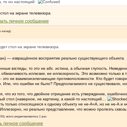
а, то он настоящий.
стол на экране телевизора.
у назад)
дет стол на экране телевизора.
обман) — извращённое восприятие реально существующего объекта.
ые взгляды, то это не абс. истина, а обычная глупость. Неведени
ь обманчивость иллюзии, ее иллюзорность. Это возможно только в 
ь - это не взаимоисключающие противоположности. Кто будет говор
о. Или, что ошибки не было? Предполагаемого не существовало, н
я, что из того, что двойное отрицание есть утверждение, ошибочно
ый стол (наверное, не картинку, а какой-то настоящий....
 только относящееся к одному объекту не не-A=A, но не не-А и не-
 Иллюзорно, но реально представление, что можно пролезть сквозь э
53), всего редактировалось 1 раз