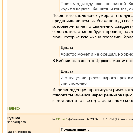
Причем ады ждут всех нехристей. Вс
ходит в церковь башлять и каится, е
После того как человек умерает его душ
предночинаии вечных блаженств до все 
которые жили не по Евангелию ожидает
человек покается он будет прощен, но эт
люди которые всю жизни посветили Хрис
Цитата:
Христос может и не обещал, но хрис
В Библии сказано что Церковь мистическ
Цитата:
И отпущение грехов широко практику
спи спокойно
Инделигенденция практикутся римо-катол
говорит ты мучейся через реинкарнацию 
в этой жизни то в след. а если плохо се
Наверх
Кузьма
№
43167
Добавлено: Вт 23 Окт 07, 18:34 (19 лет тому
заблокирован
Поляков пишет:
Зарегистрирован: