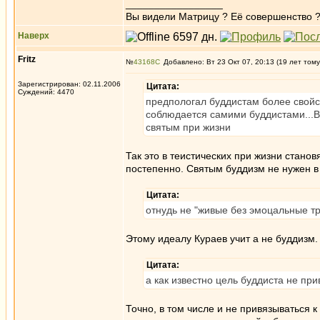
_________________
Вы видели Матрицу ? Её совершенство ?
Наверх
Fritz
№
43168
Добавлено: Вт 23 Окт 07, 20:13 (19 лет тому
Зарегистрирован: 02.11.2006
Цитата:
Суждений: 4470
предпологал буддистам более свойст
соблюдается самими буддистами...В 
святым при жизни
Так это в теистических при жизни станов
постепенно. Святым буддизм не нужен 
Цитата:
отнудь не "живые без эмоцальные тр
Этому идеалу Кураев учит а не буддизм. 
Цитата:
а как известно цель буддиста не при
Точно, в том числе и не привязываться 