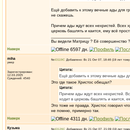
Ещё добавить к этому вечные ады для гр
не скажешь.
Причем ады ждут всех нехристей. Всех х
церковь башлять и каится, ему всё прост
_________________
Вы видели Матрицу ? Её совершенство ?
Наверх
miha
№
43119
Добавлено: Вс 21 Окт 07, 18:46 (19 лет тому
умер
Цитата:
Зарегистрирован:
12.03.2005
Ещё добавить к этому вечные ады дл
Суждений: 4540
Это где такое Христос обещал?
Цитата:
Причем ады ждут всех нехристей. Вс
ходит в церковь башлять и каится, е
Это тоже не правда. Христос говорил чт
не помню, примерно так.
Наверх
Кузьма
№
43126
Добавлено: Вс 21 Окт 07, 21:09 (19 лет тому