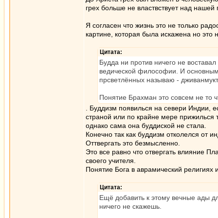
грех больше не властвствует над нашей 
Я согласен что жизнь это не только радо
картине, которая была искажена но это н
Цитата:
Будда ни против ничего не воставал
ведической философии. И основным
прсветлённых называю - дживанмук
Понятие Брахман это совсем не то ч
. Буддизм появилься на севери Индии, 
страной или по крайне мере прижилься 
однако сама она буддиской не стала.
Конечно так как буддизм отколелся от ин
Оттвергать это безмысленно.
Это все равно что отвергать влияние П
своего учителя.
Понятие Бога в аврамический религиях
Цитата:
Ещё добавить к этому вечные ады дл
ничего не скажешь.