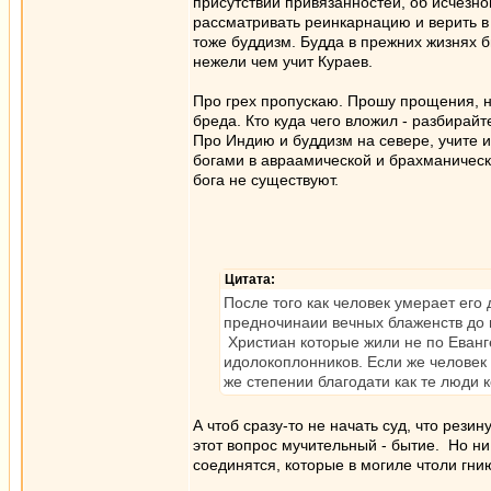
присутствии привязанностей, об исчезно
рассматривать реинкарнацию и верить в
тоже буддизм. Будда в прежних жизнях 
нежели чем учит Кураев.
Про грех пропускаю. Прошу прощения, н
бреда. Кто куда чего вложил - разбирайт
Про Индию и буддизм на севере, учите 
богами в авраамической и брахманическо
бога не существуют.
Цитата:
После того как человек умерает его
предночинаии вечных блаженств до 
Христиан которые жили не по Еван
идолокоплонников. Если же человек 
же степении благодати как те люди 
А чтоб сразу-то не начать суд, что рези
этот вопрос мучительный - бытие. Но ни 
соединятся, которые в могиле чтоли гни