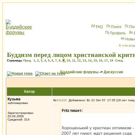
FAQ
Поиск
По
Профиль
Новы
В этом разд
Буддизм перед лицом христианской крит
Страницы
Пред.
1
,
2
,
3
,
4
,
5
,
6
,
7
,
8
,
9
,
10
,
11
,
12
,
13
,
14
,
15
,
16
,
17
,
18
След.
Буддийские форумы
->
Дискуссии
Автор
Кузьма
№
43116
Добавлено: Вс 21 Окт 07, 17:35 (19 лет тому
заблокирован
Fritz пишет:
Зарегистрирован:
20.04.2006
Суждений: 314
Хорошенький у христиан оптимизм - 
2007 лет гниют, ждут решения суда