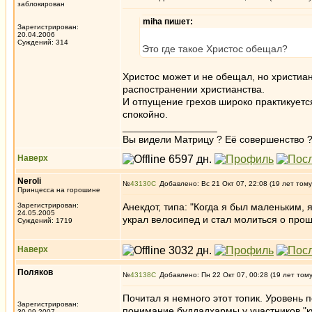
заблокирован
miha пишет:
Зарегистрирован:
20.04.2006
Суждений: 314
Это где такое Христос обещал?
Христос может и не обещал, но христиа
распостранении христианства.
И отпущение грехов широко практикуется 
спокойно.
_________________
Вы видели Матрицу ? Её совершенство ?
Наверх
Neroli
№
43130
Добавлено: Вс 21 Окт 07, 22:08 (19 лет тому
Принцесса на горошине
Зарегистрирован:
Анекдот, типа: "Когда я был маленьким,
24.05.2005
украл велосипед и стал молиться о про
Суждений: 1719
Наверх
Поляков
№
43138
Добавлено: Пн 22 Окт 07, 00:28 (19 лет том
Почитал я немного этот топик. Уровень 
Зарегистрирован:
понимание буддадхармы у участников "ку
30.09.2007