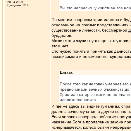
20.04.2006
Суждений: 314
Вы это напрасно, у христиан все нор
По многим вопросам христианство и буд
основанное на ложных представлениях -
существование личности, бессмертной ду
буддистов.
Может это и звучит пугающе - отсутствие
этом нет.
Это нужно понять и принять как данность
независимого и неизменного существов
Цитата:
После того как человек умерает его
предночинаии вечных блаженств до 
Христиан которые жили не по Еван
идолокоплонников.
И где же здесь вы видите гуманизм, сп
должны вечно мучатся, а другие вечно н
Если человек совершал неблагие поступк
наказание Бога а проявление закона при
исчерпывается, колесо бытия непрерыв