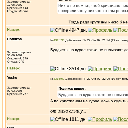
Зарегистрирован:
17.06.2007
Никто не помнит, чтоб христиане не
Суждений: 643
поверили что у них что-то там реаль
Откуда: Москва
Тогда ради крутизны никто б не ход
Наверх
Поляков
№
43157
Добавлено: Пн 22 Окт 07, 21:24 (19 лет том
Буддисты на курае также не вызывают до
Зарегистрирован:
30.09.2007
Суждений: 279
Откуда: СПб
Наверх
Yeshe
№
43159
Добавлено: Пн 22 Окт 07, 22:06 (19 лет том
Зарегистрирован:
Поляков пишет:
02.03.2005
Суждений: 767
Буддисты на курае также не вызываю
А по христианам на курае можно судить
_________________
от имха слышу...
Наверх