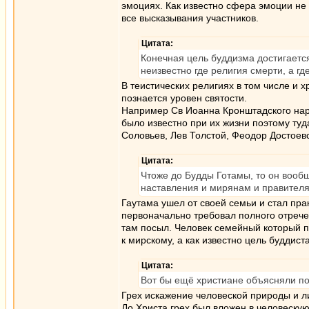
эмоциях. Как известно сфера эмоции не
все высказывания участников.
Цитата:
Конечная цель буддизма достигается 
неизвестно где религия смерти, а гд
В теистических религиях в том числе и 
познается уровен святости.
Например Св Иоанна Кронштадского наро
было известно при их жизни поэтому ту
Соловьев, Лев Толстой, Феодор Достоев
Цитата:
Чтоже до Будды Готамы, то он вооб
наставления и мирянам и правител
Гаутама ушел от своей семьи и стал пр
первоначально требовал полного отречен
там посыл. Человек семейный который п
к мирскому, а как известно цель буддист
Цитата:
Вот бы ещё христиане объясняли пон
Грех искажение человеской природы и л
До Христа грех был вложен в человеску