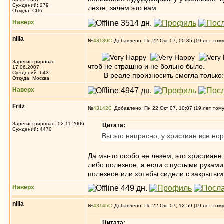
Суждений: 279
лезте, зачем это вам.
Откуда: СПб
Наверх
nilla
№
43139
Добавлено: Пн 22 Окт 07, 00:35 (19 лет том
Зарегистрирован:
чтоб не страшно и не больно было.
17.06.2007
Суждений: 643
В реале произносить смогла только: Г
Откуда: Москва
Наверх
Fritz
№
43142
Добавлено: Пн 22 Окт 07, 10:07 (19 лет том
Зарегистрирован: 02.11.2006
Цитата:
Суждений: 4470
Вы это напрасно, у христиан все нор
Да мы-то особо не лезем, это христиане 
либо полезное, а если с пустыми руками,
полезное или хотябы сидели с закрытым 
Наверх
nilla
№
43145
Добавлено: Пн 22 Окт 07, 12:59 (19 лет том
Цитата: