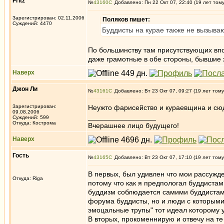
Fritz
№
43160
Добавлено: Пн 22 Окт 07, 22:40 (19 лет том
Зарегистрирован: 02.11.2006
Поляков пишет:
Суждений: 4470
Буддисты на курае также не вызываю
По большинству там присутствующих вп
даже грамотные в обе стороны, бывшие 
Наверх
Джон Ли
№
43161
Добавлено: Вт 23 Окт 07, 09:27 (19 лет тому
Зарегистрирован:
Неужто фарисейство и кураевщина и сюда
09.08.2006
_________________
Суждений: 599
Откуда: Кострома
Вчерашнее лицо будущего!
Наверх
Гость
№
43165
Добавлено: Вт 23 Окт 07, 17:10 (19 лет тому
В первых, был удивлен что мои рассужд
Откуда: Riga
потому что как я предпологал буддистам
буддизм соблюдается самими буддистами
форума буддисты, но и люди с которыми
эмоцальные трупы" тот идеал которому 
В вторых, прокоменнирую и отвечу на те 