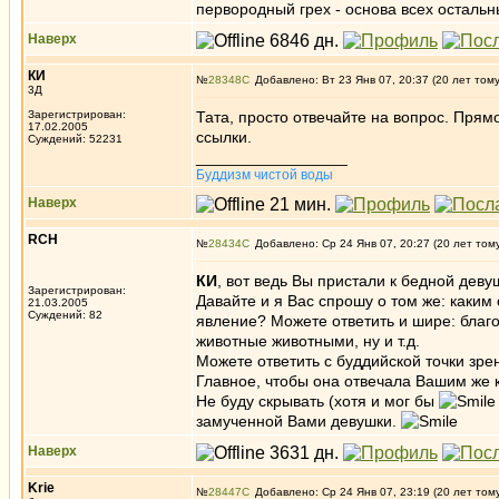
первородный грех - основа всех остальн
Наверх
КИ
№
28348
Добавлено: Вт 23 Янв 07, 20:37 (20 лет том
3Д
Зарегистрирован:
Тата, просто отвечайте на вопрос. Прямо
17.02.2005
ссылки.
Суждений: 52231
_________________
Буддизм чистой воды
Наверх
RCH
№
28434
Добавлено: Ср 24 Янв 07, 20:27 (20 лет том
КИ
, вот ведь Вы пристали к бедной девуш
Зарегистрирован:
Давайте и я Вас спрошу о том же: каки
21.03.2005
Суждений: 82
явление? Можете ответить и шире: благ
животные животными, ну и т.д.
Можете ответить с буддийской точки зре
Главное, чтобы она отвечала Вашим же
Не буду скрывать (хотя и мог бы
замученной Вами девушки.
Наверх
Krie
№
28447
Добавлено: Ср 24 Янв 07, 23:19 (20 лет том