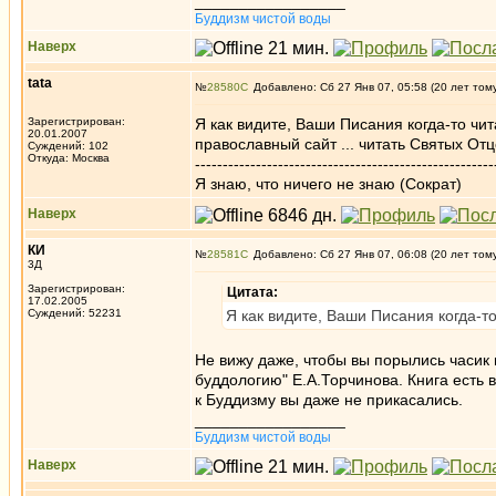
_________________
Буддизм чистой воды
Наверх
tata
№
28580
Добавлено: Сб 27 Янв 07, 05:58 (20 лет том
Зарегистрирован:
Я как видите, Ваши Писания когда-то чит
20.01.2007
православный сайт ... читать Свя
Суждений: 102
Откуда: Москва
------------------------------------------------------
Я знаю, что ничего не знаю (Сократ)
Наверх
КИ
№
28581
Добавлено: Сб 27 Янв 07, 06:08 (20 лет том
3Д
Зарегистрирован:
Цитата:
17.02.2005
Суждений: 52231
Я как видите, Ваши Писания когда-т
Не вижу даже, чтобы вы порылись часик
буддологию" Е.А.Торчинова. Книга есть в
к Буддизму вы даже не прикасались.
_________________
Буддизм чистой воды
Наверх