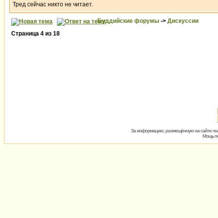
Тред сейчас никто не читает.
Буддийские форумы
->
Дискуссии
Страница
4
из
18
За информацию, размещённую на сайте пол
Мощь пх