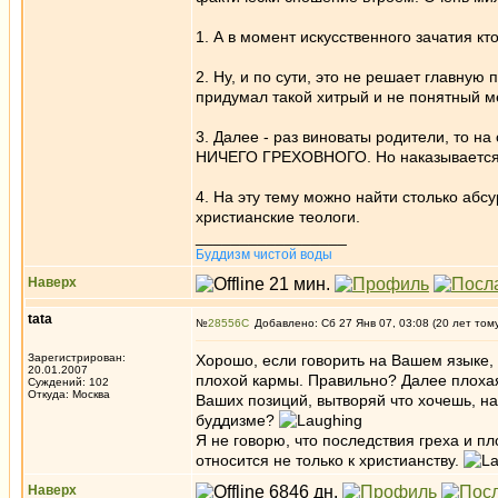
1. А в момент искусственного зачатия к
2. Ну, и по сути, это не решает главную
придумал такой хитрый и не понятный ме
3. Далее - раз виноваты родители, то н
НИЧЕГО ГРЕХОВНОГО. Но наказывается з
4. На эту тему можно найти столько абсу
христианские теологи.
_________________
Буддизм чистой воды
Наверх
tata
№
28556
Добавлено: Сб 27 Янв 07, 03:08 (20 лет том
Зарегистрирован:
Хорошо, если говорить на Вашем языке,
20.01.2007
плохой кармы. Правильно? Далее плохая
Суждений: 102
Откуда: Москва
Ваших позиций, вытворяй что хочешь, нар
буддизме?
Я не говорю, что последствия греха и пл
относится не только к христианству.
Наверх