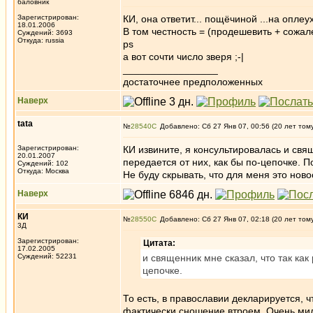
баловник
Зарегистрирован:
КИ, она ответит... пощёчиной ...на оплеух
18.01.2006
В том честность = (продешевить + сожал
Суждений: 3693
Откуда: russia
ps
а вот сочти число зверя ;-|
_________________
достаточнее предположенных
Наверх
tata
№
28540
Добавлено: Сб 27 Янв 07, 00:56 (20 лет том
Зарегистрирован:
КИ извините, я консультировалась и свящ
20.01.2007
передается от них, как бы по-цепочке. П
Суждений: 102
Откуда: Москва
Не буду скрывать, что для меня это ново
Наверх
КИ
№
28550
Добавлено: Сб 27 Янв 07, 02:18 (20 лет том
3Д
Зарегистрирован:
Цитата:
17.02.2005
Суждений: 52231
и священник мне сказал, что так как
цепочке.
То есть, в православии декларируется, ч
фактически сношение втроем. Очень ми