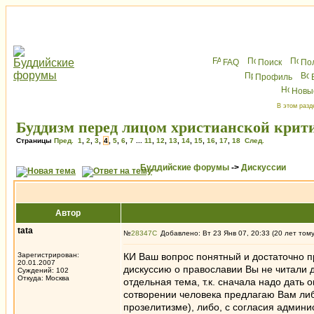
FAQ
Поиск
По
Профиль
Новы
В этом разд
Буддизм перед лицом христианской крит
Страницы
Пред.
1
,
2
,
3
,
4
,
5
,
6
,
7
...
11
,
12
,
13
,
14
,
15
,
16
,
17
,
18
След.
Буддийские форумы
->
Дискуссии
Автор
tata
№
28347
Добавлено: Вт 23 Янв 07, 20:33 (20 лет том
Зарегистрирован:
КИ Ваш вопрос понятный и достаточно п
20.01.2007
дискуссию о православии Вы не читали да
Суждений: 102
Откуда: Москва
отдельная тема, т.к. сначала надо дать
сотворении человека предлагаю Вам либ
прозелитизме), либо, с согласия админис