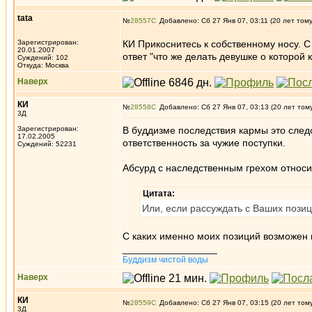
tata
№
28557
Добавлено: Сб 27 Янв 07, 03:11 (20 лет том
Зарегистрирован:
КИ Прикоснитесь к собственному носу. С 
20.01.2007
ответ "что же делать девушке о которой 
Суждений: 102
Откуда: Москва
Наверх
КИ
№
28558
Добавлено: Сб 27 Янв 07, 03:13 (20 лет том
3Д
Зарегистрирован:
В буддизме последствия кармы это следс
17.02.2005
ответственность за чужие поступки.
Суждений: 52231
Абсурд с наследственным грехом относит
Цитата:
Или, если рассуждать с Ваших позиц
С каких именно моих позиций возможен
_________________
Буддизм чистой воды
Наверх
КИ
№
28559
Добавлено: Сб 27 Янв 07, 03:15 (20 лет том
3Д