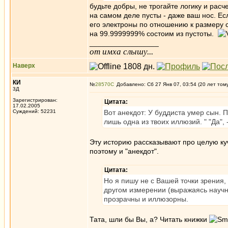
будьте добры, не трогайте логику и расче
на самом деле пусты - даже ваш нос. Ес
его электроны по отношению к размеру 
на 99.9999999% состоим из пустоты.
_________________
от имха слышу...
Наверх
КИ
№
28570
Добавлено: Сб 27 Янв 07, 03:54 (20 лет том
3Д
Зарегистрирован:
Цитата:
17.02.2005
Суждений: 52231
Вот анекдот: У буддиста умер сын. П
лишь одна из твоих иллюзий. " "Да", 
Эту историю рассказывают про целую ку
поэтому и "анекдот".
Цитата:
Но я пишу не с Вашей точки зрения, 
другом измерении (выражаясь научны
прозрачны и иллюзорны.
Тата, шли бы Вы, а? Читать книжки