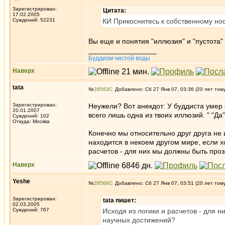
Зарегистрирован:
Цитата:
17.02.2005
Суждений: 52231
КИ Прикоснитесь к собственному нос
Вы еще и понятия "иллюзия" и "пустота"
_________________
Буддизм чистой воды
Наверх
tata
№
28563
Добавлено: Сб 27 Янв 07, 03:36 (20 лет том
Зарегистрирован:
Неужели? Вот анекдот: У буддиста умер с
20.01.2007
всего лишь одна из твоих иллюзий. " "Да"
Суждений: 102
Откуда: Москва
Конечно мы относительно друг друга не и
находится в некоем другом мире, если х
расчетов - для них мы должны быть про
Наверх
Yeshe
№
28568
Добавлено: Сб 27 Янв 07, 03:51 (20 лет том
Зарегистрирован:
tata пишет:
02.03.2005
Суждений: 767
Исходя из логики и расчетов - для 
научных достижений?