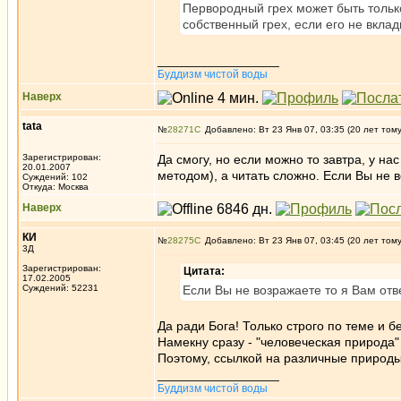
Первородный грех может быть только
собственный грех, если его не вклад
_________________
Буддизм чистой воды
Наверх
tata
№
28271
Добавлено: Вт 23 Янв 07, 03:35 (20 лет том
Зарегистрирован:
Да смогу, но если можно то завтра, у на
20.01.2007
методом), а читать сложно. Если Вы не 
Суждений: 102
Откуда: Москва
Наверх
КИ
№
28275
Добавлено: Вт 23 Янв 07, 03:45 (20 лет том
3Д
Зарегистрирован:
Цитата:
17.02.2005
Суждений: 52231
Если Вы не возражаете то я Вам от
Да ради Бога! Только строго по теме и 
Намекну сразу - "человеческая природа"
Поэтому, ссылкой на различные природы
_________________
Буддизм чистой воды