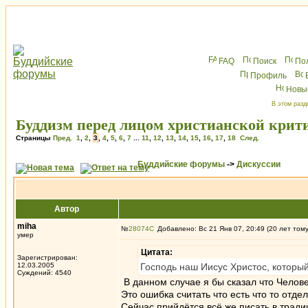
FAQ
Поиск
По
Профиль
Новы
В этом разд
Буддизм перед лицом христианской крит
Страницы
Пред.
1
,
2
,
3
,
4
,
5
,
6
,
7
...
11
,
12
,
13
,
14
,
15
,
16
,
17
,
18
След.
Буддийские форумы
->
Дискуссии
Автор
miha
№
28074
Добавлено: Вс 21 Янв 07, 20:49 (20 лет том
умер
Цитата:
Зарегистрирован:
12.03.2005
Господь наш Иисус Христос, которы
Суждений: 4540
В данном случае я бы сказал что Челов
Это ошибка считать что есть что то отде
Сейчас прийдётся всё же писать в тради