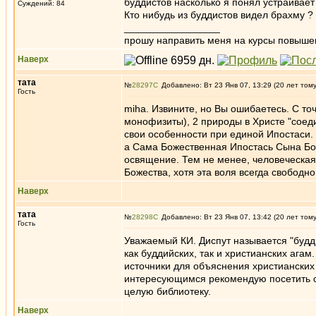
буддистов насколько я понял устраивае
Суждений: 84
Кто нибудь из буддистов видел брахму ?
_________________
прошу направить меня на курсы повыше
Наверх
тата
№
28297
Добавлено: Вт 23 Янв 07, 13:29 (20 лет том
Гость
miha. Извините, но Вы ошибаетесь. С то
монофизиты), 2 природы в Христе "соед
свои особенности при единой Ипостаси. 
а Сама Божественная Ипостась Сына Бож
освящение. Тем не менее, человеческая
Божества, хотя эта воля всегда свободно
Наверх
тата
№
28298
Добавлено: Вт 23 Янв 07, 13:42 (20 лет том
Гость
Уважаемый КИ. Диспут называется "будд
как буддийских, так и христианских ага
источники для объяснения христианских
интересующимся рекомендую посетить 
целую библиотеку.
Наверх