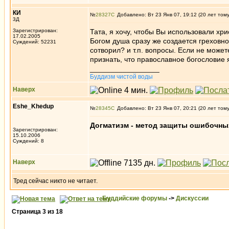
КИ
№
28327
Добавлено: Вт 23 Янв 07, 19:12 (20 лет том
3Д
Зарегистрирован:
Тата, я хочу, чтобы Вы использовали хр
17.02.2005
Богом душа сразу же создается греховной
Суждений: 52231
сотворил? и т.п. вопросы. Если не может
признать, что православное богословие
_________________
Буддизм чистой воды
Наверх
Eshe_Khedup
№
28345
Добавлено: Вт 23 Янв 07, 20:21 (20 лет том
Догматизм - метод защиты ошибочны
Зарегистрирован:
15.10.2006
Суждений: 8
Наверх
Тред сейчас никто не читает.
Буддийские форумы
->
Дискуссии
Страница
3
из
18