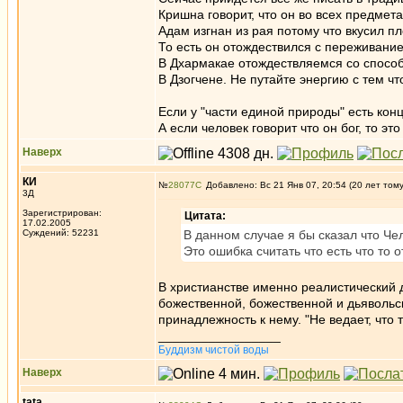
Кришна говорит, что он во всех предмета
Адам изгнан из рая потому что вкусил пл
То есть он отождествился с переживание
В Дхармакае отождествляемся со способ
В Дзогчене. Не путайте энергию с тем что
Если у "части единой природы" есть конце
А если человек говорит что он бог, то эт
Наверх
КИ
№
28077
Добавлено: Вс 21 Янв 07, 20:54 (20 лет том
3Д
Зарегистрирован:
Цитата:
17.02.2005
Суждений: 52231
В данном случае я бы сказал что Ч
Это ошибка считать что есть что то
В христианстве именно реалистический 
божественной, божественной и дьявольс
принадлежность к нему. "Не ведает, что 
_________________
Буддизм чистой воды
Наверх
tata