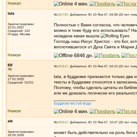
Наверх
tata
№
28278
Добавлено: Вт 23 Янв 07, 04:08 (20 лет том
Зарегистрирован:
Полностью с Вами согласна, что человеч
20.01.2007
можно я тоже буду его использовать? Нас
Суждений: 102
Откуда: Москва
незадача какая вышла
Господь наш Иисус Христос - это Бог, ко
воплотившегося от Духа Свята и Марии 
Наверх
КИ
№
28281
Добавлено: Вт 23 Янв 07, 04:15 (20 лет том
3Д
Зарегистрирован:
tata, в буддизме признается только два
17.02.2005
тексты в буддизме относятся к записан
Суждений: 52231
Поэтому, чтобы сделать цитаты из Библи
или же доказать логически его реальнос
_________________
Буддизм чистой воды
Наверх
ale
№
28291
Добавлено: Вт 23 Янв 07, 10:47 (20 лет том
Зарегистрирован:
может быть действительно на роль бога
28.06.2006