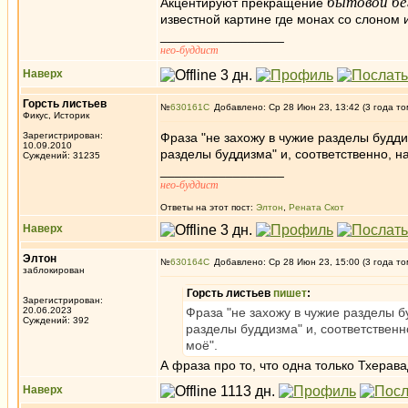
бытовой бе
Акцентируют прекращение
известной картине где монах со слоном 
_________________
нео-буддист
Наверх
Горсть листьев
№
630161
Добавлено: Ср 28 Июн 23, 13:42 (3 года то
Фикус, Историк
Зарегистрирован:
Фраза "не захожу в чужие разделы будд
10.09.2010
разделы буддизма" и, соответственно, 
Суждений: 31235
_________________
нео-буддист
Ответы на этот пост:
Элтон
,
Рената Скот
Наверх
Элтон
№
630164
Добавлено: Ср 28 Июн 23, 15:00 (3 года то
заблокирован
Горсть листьев
пишет
:
Зарегистрирован:
20.06.2023
Фраза "не захожу в чужие разделы б
Суждений: 392
разделы буддизма" и, соответственн
моё".
А фраза про то, что одна только Тхерав
Наверх