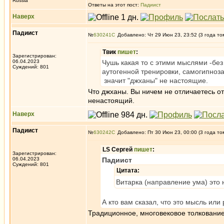
Russia
Ответы на этот пост:
Падиист
Наверх
Падиист
№
630241
Добавлено: Чт 29 Июн 23, 23:52 (3 года то
Твик
пишет
:
Зарегистрирован:
06.04.2023
Чушь какая то с этими мыслями -бе
Суждений: 801
аутогенной тренировки, самогипноза 
значит "джханы" не настоящие.
Что джханы. Вы ничем не отличаетесь о
ненастоящий.
Наверх
Падиист
№
630242
Добавлено: Пт 30 Июн 23, 00:00 (3 года то
LS Сергей
пишет
:
Зарегистрирован:
06.04.2023
Падиист
Суждений: 801
Цитата:
Витарка (направление ума) это 
А кто вам сказал, что это мысль ил
Традиционное, многовековое толкование в