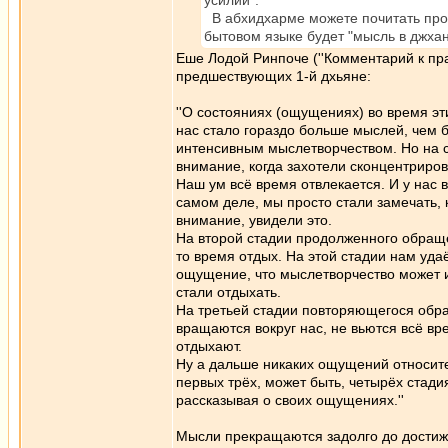
усилий".
В абхидхарме можете почитать про 
бытовом языке будет "мысль в джхан
Еше Лодой Ринпоче (''Комментарий к пра
предшествующих 1-й дхьяне:
''О состояниях (ощущениях) во время эт
нас стало гораздо больше мыслей, чем б
интенсивным мыслетворчеством. Но на с
внимание, когда захотели сконцентриров
Наш ум всё время отвлекается. И у нас
самом деле, мы просто стали замечать,
внимание, увидели это.
На второй стадии продолженного обраще
то время отдых. На этой стадии нам удаё
ощущение, что мыслетворчество может и
стали отдыхать.
На третьей стадии повторяющегося обра
вращаются вокруг нас, не вьются всё вре
отдыхают.
Ну а дальше никаких ощущений относите
первых трёх, может быть, четырёх стади
рассказывая о своих ощущениях.''
Мысли прекращаются задолго до достиже