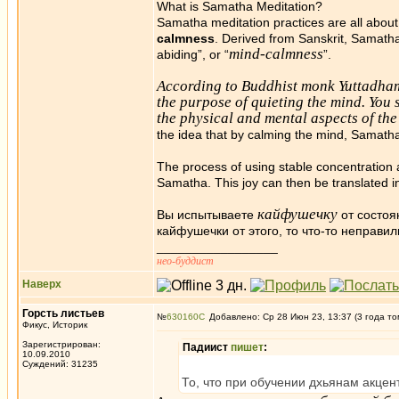
What is Samatha Meditation?
Samatha meditation practices are all abou
calmness
. Derived from Sanskrit, Samatha 
mind-calmness
abiding”, or “
”.
According to Buddhist monk Yuttadhamm
the purpose of quieting the mind. You
the physical and mental aspects of th
the idea that by calming the mind, Samatha
The process of using stable concentration a
Samatha. This joy can then be translated in
кайфушечку
Вы испытываете
от состо
кайфушечки от этого, то что-то неправил
_________________
нео-буддист
Наверх
Горсть листьев
№
630160
Добавлено: Ср 28 Июн 23, 13:37 (3 года то
Фикус, Историк
Зарегистрирован:
Падиист
пишет
:
10.09.2010
Суждений: 31235
То, что при обучении дхьянам акцен