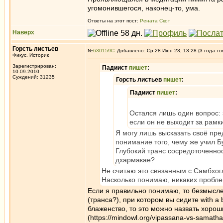
угомонившегося, наконец-то, ума.
Ответы на этот пост:
Рената Скот
Наверх
Горсть листьев
№
630159
Добавлено: Ср 28 Июн 23, 13:28 (3 года то
Фикус, Историк
Зарегистрирован:
Падиист
пишет
:
10.09.2010
Суждений: 31235
Горсть листьев
пишет
:
Падиист
пишет
:
Остался лишь один вопрос: 
если он не выходит за рамк
Я могу лишь высказать своё пред
понимание того, чему же учил Б
Глубокий транс сосредоточеннос
дхармакае?
Не считаю это связанным с Самбхога
Насколько понимаю, никаких пробле
Если я правильно понимаю, то безмысл
(транса?), при котором вы сидите with a
блаженство, то это можно назвать хоро
(https://mindowl.org/vipassana-vs-samatha