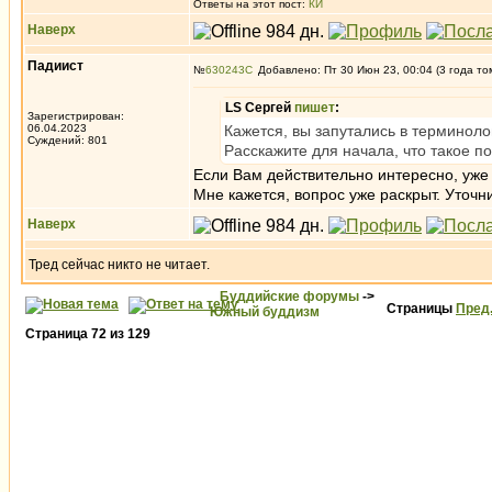
Ответы на этот пост:
КИ
Наверх
Падиист
№
630243
Добавлено: Пт 30 Июн 23, 00:04 (3 года то
LS Сергей
пишет
:
Зарегистрирован:
06.04.2023
Кажется, вы запутались в терминоло
Суждений: 801
Расскажите для начала, что такое 
Если Вам действительно интересно, уже
Мне кажется, вопрос уже раскрыт. Уточни
Наверх
Тред сейчас никто не читает.
Буддийские форумы
->
Страницы
Пред
Южный буддизм
Страница
72
из
129