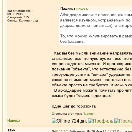
Падиист
пишет
:
Зарегистрирован:
09.03.2019
Абхидхармическое описание дхьяны о
Суждений: 315
является изъяном, устраняемым по х
Откуда: Калининград
дхарма должна появиться), а витарк
То, что можно культивировать в рамк
без бхаваны.
Как вы без мысли внимание направлять
слышимое, все что чувствуется, все что
сопровождается мыслью. И проговариван
познания "объекта", что естественно бе
требующее усилий, "вичара" удержание
джханах внимание-мысль настолько пог
объекте просто не требуется, и можно ск
В абхидхарме можете почитать про читт
языке будет "мысль в джханах".
_________________
один шаг до горизонта
Ответы на этот пост:
Падиист
Наверх
Твик
№
630212
Добавлено: Чт 29 Июн 23, 14:22 (3 года то