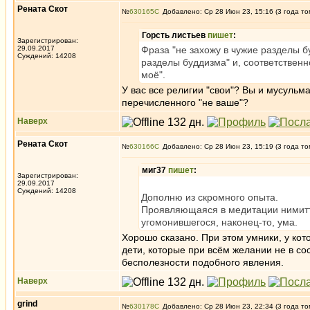
Рената Скот
№
630165
Добавлено: Ср 28 Июн 23, 15:16 (3 года то
Горсть листьев
пишет
:
Зарегистрирован:
29.09.2017
Фраза "не захожу в чужие разделы б
Суждений: 14208
разделы буддизма" и, соответственн
моё".
У вас все религии "свои"? Вы и мусульма
перечисленного "не ваше"?
Наверх
Рената Скот
№
630166
Добавлено: Ср 28 Июн 23, 15:19 (3 года то
миг37
пишет
:
Зарегистрирован:
29.09.2017
Суждений: 14208
Дополню из скромного опыта.
Проявляющаяся в медитации нимитта
угомонившегося, наконец-то, ума.
Хорошо сказано. При этом умники, у кот
дети, которые при всём желании не в со
бесполезности подобного явления.
Наверх
grind
№
630178
Добавлено: Ср 28 Июн 23, 22:34 (3 года то