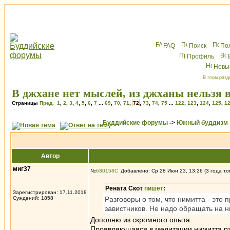
FAQ
Поиск
По
Профиль
Новы
В этом разд
В джхане нет мыслей, из джханы нельзя 
Страницы
Пред.
1
,
2
,
3
,
4
,
5
,
6
,
7
...
69
,
70
,
71
,
72
,
73
,
74
,
75
...
122
,
123
,
124
,
125
,
1
Буддийские форумы
->
Южный буддизм
Автор
миг37
№
630158
Добавлено: Ср 28 Июн 23, 13:26 (3 года то
Рената Скот
пишет
:
Зарегистрирован: 17.11.2018
Суждений: 1858
Разговоры о том, что нимитта - это п
завистников. Не надо обращать на 
Дополню из скромного опыта.
Проявляющаяся в медитации нимитта раб