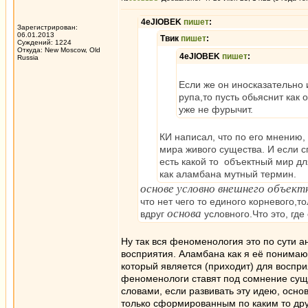
4eJIOBEK
пишет
:
Зарегистрирован:
06.01.2013
Твик
пишет
:
Суждений: 1224
Откуда: New Moscow, Old
4eJIOBEK
пишет
:
Russia
Если же он иносказательно
рупа,то пусть обьяснит как
уже не фурычит.
КИ написал, что по его мнению,
мира живого существа. И если с
есть какой то объектный мир дл
как аламбана мутный термин.
основе условно внешнего объек
что нет чего то единого корневого,
основа
вдруг
условного.Что это, где
Ну так вся феноменология это по сути а
восприятия. Аламбана как я её понимаю
который является (приходит) для воспри
феноменологи ставят под сомнение суще
словами, если развивать эту идею, осно
только сформированным по каким то дру