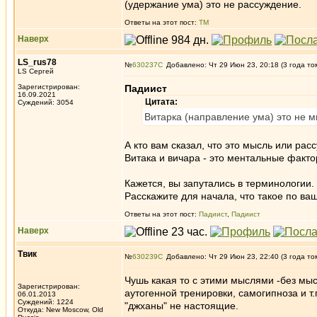
(удержание ума) это не рассуждение.
Ответы на этот пост:
ТМ
Наверх
LS_rus78
№
630237
Добавлено: Чт 29 Июн 23, 20:18 (3 года то
LS Сергей
Зарегистрирован:
Падиист
16.09.2021
Цитата:
Суждений: 3054
Витарка (направление ума) это не м
А кто вам сказал, что это мысль или ра
Витака и вичара - это ментальные фактор
Кажется, вы запутались в терминологии.
Расскажите для начала, что такое по в
Ответы на этот пост:
Падиист
,
Падиист
Наверх
Твик
№
630239
Добавлено: Чт 29 Июн 23, 22:40 (3 года то
Чушь какая то с этими мыслями -без м
Зарегистрирован:
аутогенной тренировки, самогипноза и т.
06.01.2013
Суждений: 1224
"джханы" не настоящие.
Откуда: New Moscow, Old