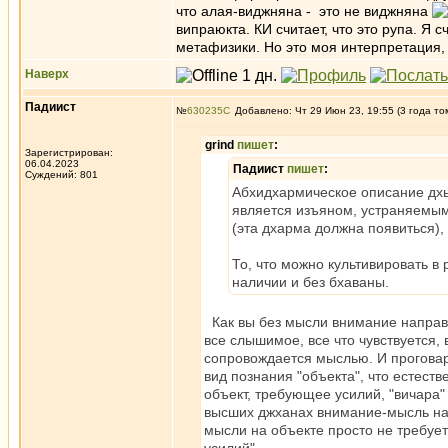
что алая-виджняна - это не виджняна
випраюкта. КИ считает, что это рупа. Я
метафизики. Но это моя интерпретация, 
Наверх
Падиист
№
630235
Добавлено: Чт 29 Июн 23, 19:55 (3 года то
grind
пишет
:
Зарегистрирован:
06.04.2023
Падиист
пишет
:
Суждений: 801
Абхидхармическое описание дхья
является изъяном, устраняемым 
(эта дхарма должна появиться),
То, что можно культивировать в 
наличии и без бхаваны.
Как вы без мысли внимание направл
все слышимое, все что чувствуется,
сопровождается мыслью. И проговар
вид познания "объекта", что естест
объект, требующее усилий, "вичара
высших джханах внимание-мысль на
мысли на объекте просто не требуетс