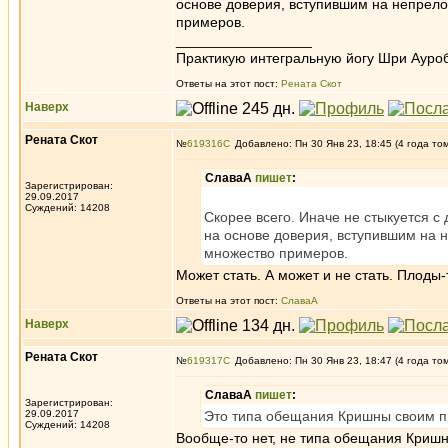
основе доверия, вступившим на непрело
примеров.
_________________
Практикую интегральную йогу Шри Ауроб
Ответы на этот пост:
Рената Скот
Наверх
Рената Скот
№
619316
Добавлено: Пн 30 Янв 23, 18:45 (4 года то
СлаваА
пишет
:
Зарегистрирован:
29.09.2017
Суждений: 14208
Скорее всего. Иначе не стыкуется с
на основе доверия, вступившим на н
множество примеров.
Может стать. А может и не стать. Плоды
Ответы на этот пост:
СлаваА
Наверх
Рената Скот
№
619317
Добавлено: Пн 30 Янв 23, 18:47 (4 года то
СлаваА
пишет
:
Зарегистрирован:
29.09.2017
Это типа обещания Кришны своим пре
Суждений: 14208
Вообще-то нет, не типа обещания Кришны