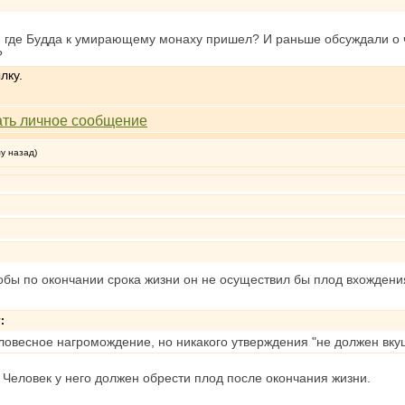
ту, где Будда к умирающему монаху пришел? И раньше обсуждали о 
?
лку.
му назад)
обы по окончании срока жизни он не осуществил бы плод вхождения
т
:
ловесное нагромождение, но никакого утверждения "не должен вку
 Человек у него должен обрести плод после окончания жизни.