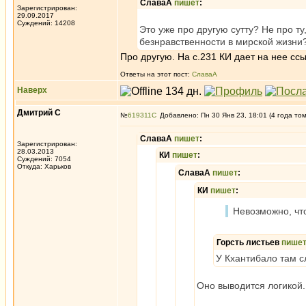
СлаваА
пишет
:
Зарегистрирован:
29.09.2017
Суждений: 14208
Это уже про другую сутту? Не про 
безнравственности в мирской жизни
Про другую. На с.231 КИ дает на нее ссы
Ответы на этот пост:
СлаваА
Наверх
Дмитрий С
№
619311
Добавлено: Пн 30 Янв 23, 18:01 (4 года то
СлаваА
пишет
:
Зарегистрирован:
28.03.2013
КИ
пишет
:
Суждений: 7054
Откуда: Харьков
СлаваА
пишет
:
КИ
пишет
:
Невозможно, чт
Горсть листьев
пише
У Кхантибало там с
Оно выводится логикой.