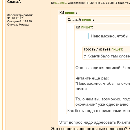
СлаваА
№
619308
Добавлено: Пн 30 Янв 23, 17:38 (4 года то
КИ
пишет
:
Зарегистрирован:
31.10.2017
СлаваА
пишет
:
Суждений: 18720
Откуда: Москва
КИ
пишет
:
Невозможно, чтобы 
Горсть листьев
пишет
:
У Кхантибало там слове
Оно выводится логикой. Чел
Читайте еще раз:
"Невозможно, чтобы по окон
жизни.
То, о чем вы, возможно, по
окончании" уже однозначно о
Как быть тогда с примерами мо
Этот вопрос надо адресовать Кхантиб
Это все опять про неточные переводы? Н