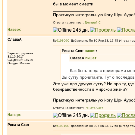
бы в момент смерти.
_________________
Практикую интегральную йогу Шри Ауроб
Ответы на этот пост:
Дмитрий С
Наверх
СлаваА
№
619309
Добавлено: Пн 30 Янв 23, 17:45 (4 года то
Рената Скот
пишет
:
Зарегистрирован:
31.10.2017
СлаваА
пишет
:
Суждений: 18720
Откуда: Москва
Как быть тогда с примерами мо
Вы сутту прочитайте. Тут о последов
Это уже про другую сутту? Не про ту, 
безнравственности в мирской жизни?
_________________
Практикую интегральную йогу Шри Ауроб
Ответы на этот пост:
Рената Скот
Наверх
Рената Скот
№
619310
Добавлено: Пн 30 Янв 23, 17:58 (4 года то