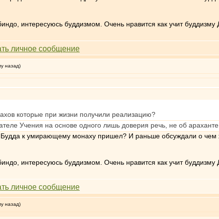
индо, интересуюсь буддизмом. Очень нравится как учит буддизму 
му назад)
нахов которые при жизни получили реализацию?
ателе Учения на основе одного лишь доверия речь, не об араханте,
где Будда к умирающему монаху пришел? И раньше обсуждали о чем 
индо, интересуюсь буддизмом. Очень нравится как учит буддизму 
му назад)