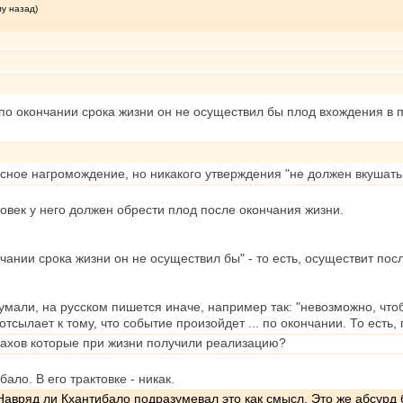
му назад)
по окончании срока жизни он не осуществил бы плод вхождения в п
сное нагромождение, но никакого утверждения "не должен вкушать
овек у него должен обрести плод после окончания жизни.
чании срока жизни он не осуществил бы" - то есть, осуществит по
думали, на русском пишется иначе, например так: "невозможно, чтоб
тсылает к тому, что событие произойдет ... по окончании. То есть, 
нахов которые при жизни получили реализацию?
ало. В его трактовке - никак.
авряд ли Кхантибало подразумевал это как смысл. Это же абсурд 