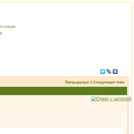
иcтрaция
д
Предыдущая
::
Следующая тема