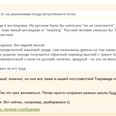
ся
, не реализовав плода вступления в поток.
да и англицизма. На русском было бы написано "он не скончается", 
" тоже явный англицизм от "realizing". Русский человек написал бы 
илистике.
водчика, без задней мысли.
определенной языковой среде, сам начинаешь думать на том языке
м родном, иногда получается обратный перевод мыслей с чужого я
омежуточный с пали на русский, конечно, вредный - но это не вина
рен за его труд
ый, конечно, но они все такие в нашей постсоветской Тхераваде и 
 Так что грех жаловаться. Питер просто сохранил разные школы бу
ся. Вот сейчас, например, разбираемся )).