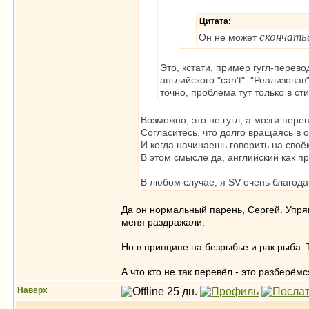
Цитата:
скончать
Он не может
Это, кстати, пример гугл-перево
английского "can't". "Реализовав
точно, проблема тут только в ст
Возможно, это не гугл, а мозги пере
Согласитесь, что долго вращаясь в 
И когда начинаешь говорить на своё
В этом смысле да, английский как пр
В любом случае, я SV очень благода
Да он нормальный парень, Сергей. Упрям
меня раздражали.
Но в принципе на безрыбье и рак рыба.
А что кто не так перевёл - это разберём
Наверх