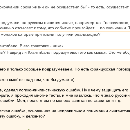
окончании срока жизни он не осуществил бы" - то есть, осуществи
, подумали, на русском пишется иначе, например так: "невозможно,
значно отсылает к тому, что событие произойдет ... по окончании. Т
и монахов которые при жизни получили реализацию?
нтибало. В его трактовке - никак.
ы? Навряд ли Кхантибало подразумевал это как смысл. Это же абс
его и только хорошее подразумеваем. Но есть французская поговор
Закон смеётся над тем, что Вы думаете).
е, сделал логико-лингвистическую ошибку. Ну к чему защищать ег
рьте, я проходил многие тесты, и мне казалось, что я знаю русски
ошибки. Мол, после «тем не менее» запятая не ставится и т д.
еская ошибка, основанная на неправильном понимании лингвистичес
эту ошибку, и делов-то?