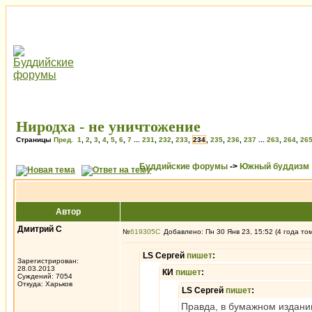
Ниродха - не уничтожение
Страницы
Пред.
1
,
2
,
3
,
4
,
5
,
6
,
7
...
231
,
232
,
233
,
234
,
235
,
236
,
237
...
263
,
264
,
26
Буддийские форумы
->
Южный буддизм
Автор
Дмитрий С
№
619305
Добавлено: Пн 30 Янв 23, 15:52 (4 года то
LS Сергей
пишет
:
Зарегистрирован:
28.03.2013
КИ
пишет
:
Суждений: 7054
Откуда: Харьков
LS Сергей
пишет
:
Правда, в бумажном издании