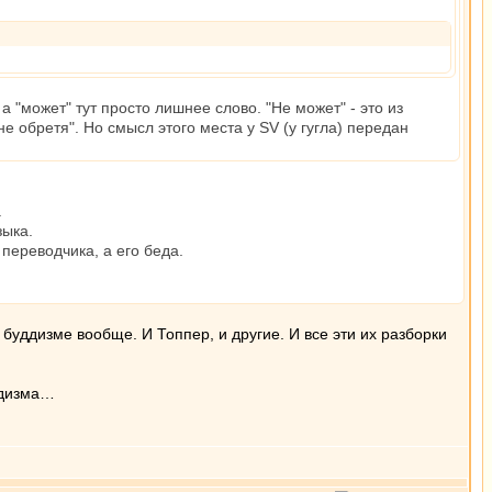
а "может" тут просто лишнее слово. "Не может" - это из
"не обретя". Но смысл этого места у SV (у гугла) передан
.
зыка.
 переводчика, а его беда.
буддизме вообще. И Топпер, и другие. И все эти их разборки
ддизма…