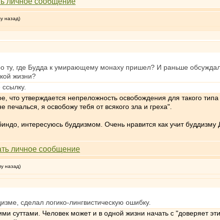
му назад)
ро ту, где Будда к умирающему монаху пришел? И раньше обсуждал
ской жизни?
 ссылку.
ое, что утверждается непреложность освобождения для такого типа
печалься, я освобожу тебя от всякого зла и греха".
индо, интересуюсь буддизмом. Очень нравится как учит буддизму 
му назад)
изме, сделал логико-лингвистическую ошибку.
гими суттами. Человек может и в одной жизни начать с "доверяет э