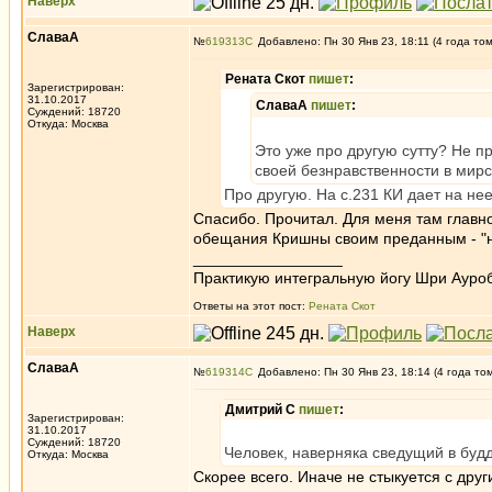
Наверх
СлаваА
№
619313
Добавлено: Пн 30 Янв 23, 18:11 (4 года то
Рената Скот
пишет
:
Зарегистрирован:
31.10.2017
СлаваА
пишет
:
Суждений: 18720
Откуда: Москва
Это уже про другую сутту? Не п
своей безнравственности в мир
Про другую. На с.231 КИ дает на нее
Спасибо. Прочитал. Для меня там главн
обещания Кришны своим преданным - "не 
_________________
Практикую интегральную йогу Шри Ауроб
Ответы на этот пост:
Рената Скот
Наверх
СлаваА
№
619314
Добавлено: Пн 30 Янв 23, 18:14 (4 года то
Дмитрий С
пишет
:
Зарегистрирован:
31.10.2017
Суждений: 18720
Человек, наверняка сведущий в будд
Откуда: Москва
Скорее всего. Иначе не стыкуется с дру