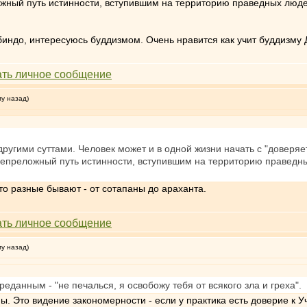
жный путь истинности, вступившим на территорию праведных людей"
индо, интересуюсь буддизмом. Очень нравится как учит буддизму 
му назад)
 другими суттами. Человек может и в одной жизни начать с "доверя
епреложный путь истинности, вступившим на территорию праведных 
-то разные бывают - от сотапаны до араханта.
му назад)
данным - "не печалься, я освобожу тебя от всякого зла и греха".
. Это видение закономерности - если у практика есть доверие к У