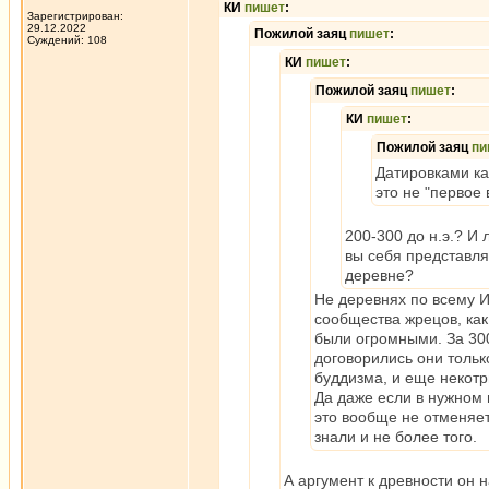
КИ
пишет
:
Зарегистрирован:
29.12.2022
Пожилой заяц
пишет
:
Суждений: 108
КИ
пишет
:
Пожилой заяц
пишет
:
КИ
пишет
:
Пожилой заяц
пи
Датировками ка
это не "первое 
200-300 до н.э.? И 
вы себя представля
деревне?
Не деревнях по всему И
сообщества жрецов, ка
были огромными. За 30
договорились они тольк
буддизма, и еще некотр
Да даже если в нужном 
это вообще не отменяет
знали и не более того.
А аргумент к древности он н