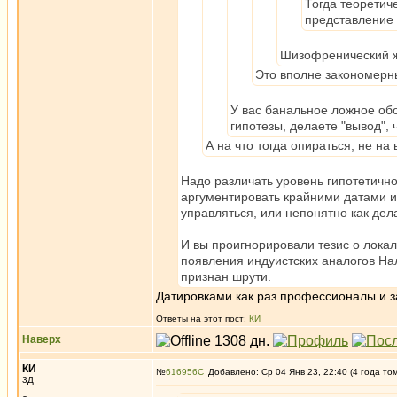
Тогда теоретич
представление 
Шизофренический же
Это вполне закономерны
У вас банальное ложное обо
гипотезы, делаете "вывод",
А на что тогда опираться, не на
Надо различать уровень гипотетичнос
аргументировать крайними датами из
управляться, или непонятно как дел
И вы проигнорировали тезис о локал
появления индуистских аналогов Нал
признан шрути.
Датировками как раз профессионалы и за
Ответы на этот пост:
КИ
Наверх
КИ
№
616956
Добавлено: Ср 04 Янв 23, 22:40 (4 года то
3Д