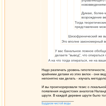
управляющего ц
нововведениям
Думаю, более-м
возрождение ве
Тогда теоретически
представление можн
Шизофренический же выв
Это вполне закономерный в
У вас банальное ложное обобщен
делаете "вывод", что опираться
А на что тогда опираться, не на ваш
Надо различать уровень гипотетичности,
крайними датами из этих вилок - они ве
непонятно как делать - изучать методол
И вы проигнорировали тезис о локальной
появления индуистских аналогов Наланды
шрути. В каждой деревне шрути было толь
_________________
Буддизм чистой воды