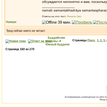
обсуждается непонятно и вам, поскольк
_________________
namaḥ samantabhadrāya samantaspharaṇ
Ответы на этот пост:
Рената Скот
Наверх
Тред сейчас никто не читает.
Буддийские
Страницы
Пред.
1
,
2
,
3
,
форумы
->
Южный буддизм
Страница
160
из
270
За информацию, размещённую на сайте пол
Мощь пх