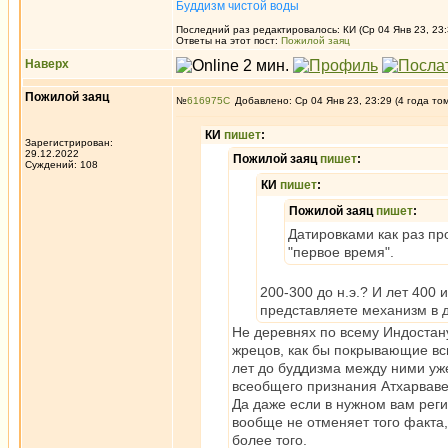
Буддизм чистой воды
Последний раз редактировалось: КИ (Ср 04 Янв 23, 23:
Ответы на этот пост:
Пожилой заяц
Наверх
Пожилой заяц
№
616975
Добавлено: Ср 04 Янв 23, 23:29 (4 года то
КИ
пишет
:
Зарегистрирован:
29.12.2022
Пожилой заяц
пишет
:
Суждений: 108
КИ
пишет
:
Пожилой заяц
пишет
:
Датировками как раз пр
"первое время".
200-300 до н.э.? И лет 400 
представляете механизм в д
Не деревнях по всему Индостану
жрецов, как бы покрывающие вс
лет до буддизма между ними уже
всеобщего признания Атхарваве
Да даже если в нужном вам реги
вообще не отменяет того факта,
более того.