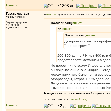
Наверх
Горсть листьев
№
616971
Добавлено: Ср 04 Янв 23, 23:14 (4 года то
Фикус, Историк
Зарегистрирован:
Пожилой заяц
пишет
:
10.09.2010
Суждений: 31235
КИ
пишет
:
Пожилой заяц
пишет
:
Датировками как раз профес
"первое время".
200-300 до н.э.? И лет 400 или 
представляете механизм в древн
Не деревнях по всему Индостану кон
бы покрывающие всю Индию. Сегодня
между ними уже было почти все реш
Атхарваведы, котрая 100% древнее б
Да даже если в нужном вам регионе
отменяет того факта, что первые Уп
А ещё хуже, что не знали ни Сократа, ни
Ответы на этот пост:
Пожилой заяц
Наверх