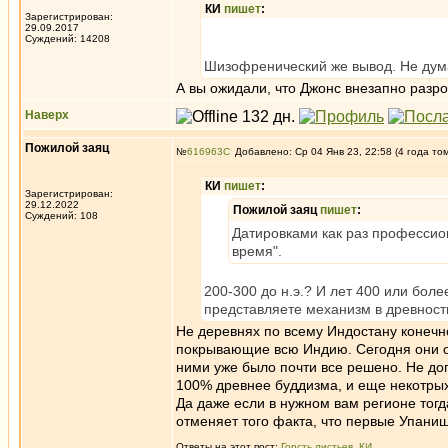
КИ
пишет
:
Зарегистрирован:
29.09.2017
Суждений: 14208
Шизофренический же вывод. Не думае
А вы ожидали, что Джонс внезапно разр
Наверх
Пожилой заяц
№
616963
Добавлено: Ср 04 Янв 23, 22:58 (4 года то
КИ
пишет
:
Зарегистрирован:
29.12.2022
Пожилой заяц
пишет
:
Суждений: 108
Датировками как раз профессион
время".
200-300 до н.э.? И лет 400 или боле
представляете механизм в древности
Не деревнях по всему Индостану конечно
покрывающие всю Индию. Сегодня они оч
ними уже было почти все решено. Не до
100% древнее буддизма, и еще некотрых
Да даже если в нужном вам регионе тог
отменяет того факта, что первые Упаниш
Ответы на этот пост:
Горсть листьев
,
КИ