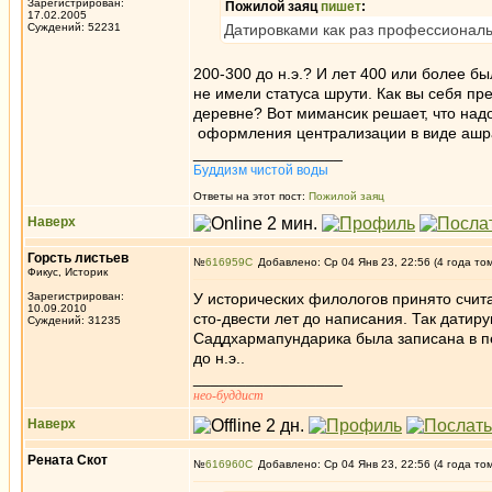
Зарегистрирован:
Пожилой заяц
пишет
:
17.02.2005
Суждений: 52231
Датировками как раз профессионалы 
200-300 до н.э.? И лет 400 или более б
не имели статуса шрути. Как вы себя пр
деревне? Вот мимансик решает, что надо
оформления централизации в виде ашр
_________________
Буддизм чистой воды
Ответы на этот пост:
Пожилой заяц
Наверх
Горсть листьев
№
616959
Добавлено: Ср 04 Янв 23, 22:56 (4 года то
Фикус, Историк
Зарегистрирован:
У исторических филологов принято счита
10.09.2010
сто-двести лет до написания. Так датиру
Суждений: 31235
Саддхармапундарика была записана в пе
до н.э..
_________________
нео-буддист
Наверх
Рената Скот
№
616960
Добавлено: Ср 04 Янв 23, 22:56 (4 года то