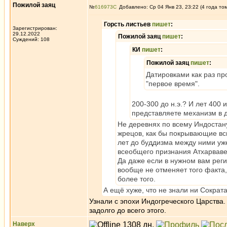
Пожилой заяц
№
616973
Добавлено: Ср 04 Янв 23, 23:22 (4 года то
Горсть листьев
пишет
:
Зарегистрирован:
29.12.2022
Пожилой заяц
пишет
:
Суждений: 108
КИ
пишет
:
Пожилой заяц
пишет
:
Датировками как раз пр
"первое время".
200-300 до н.э.? И лет 400 
представляете механизм в д
Не деревнях по всему Индостану
жрецов, как бы покрывающие вс
лет до буддизма между ними уже
всеобщего признания Атхарваве
Да даже если в нужном вам реги
вообще не отменяет того факта,
более того.
А ещё хуже, что не знали ни Сократа
Узнали с эпохи Индогреческого Царства
задолго до всего этого.
Наверх