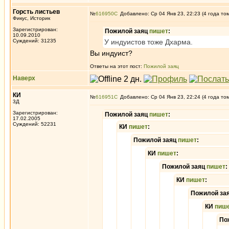
Горсть листьев
№
616950
Добавлено: Ср 04 Янв 23, 22:23 (4 года то
Фикус, Историк
Зарегистрирован:
Пожилой заяц
пишет
:
10.09.2010
Суждений: 31235
У индуистов тоже Дхарма.
Вы индуист?
Ответы на этот пост:
Пожилой заяц
Наверх
КИ
№
616951
Добавлено: Ср 04 Янв 23, 22:24 (4 года то
3Д
Зарегистрирован:
Пожилой заяц
пишет
:
17.02.2005
Суждений: 52231
КИ
пишет
:
Пожилой заяц
пишет
:
КИ
пишет
:
Пожилой заяц
пишет
:
КИ
пишет
:
Пожилой за
КИ
пиш
По