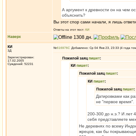
А аргумент к древности он на чем ос
объяснить?
Вы этот спор сами начали, я лишь ответи
Ответы на этот пост:
КИ
Наверх
КИ
№
616976
Добавлено: Ср 04 Янв 23, 23:33 (4 года то
3Д
Зарегистрирован:
Пожилой заяц
пишет
:
17.02.2005
Суждений: 52231
КИ
пишет
:
Пожилой заяц
пишет
:
КИ
пишет
:
Пожилой заяц
пишет
:
Датировками как ра
не "первое время".
200-300 до н.э.? И лет 
себя представляете мех
Не деревнях по всему Индос
жрецов, как бы покрывающи