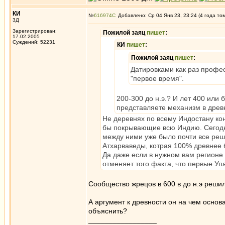
КИ
№
616974
Добавлено: Ср 04 Янв 23, 23:24 (4 года то
3Д
Зарегистрирован:
Пожилой заяц
пишет
:
17.02.2005
Суждений: 52231
КИ
пишет
:
Пожилой заяц
пишет
:
Датировками как раз профес
"первое время".
200-300 до н.э.? И лет 400 или 
представляете механизм в древн
Не деревнях по всему Индостану кон
бы покрывающие всю Индию. Сегодня
между ними уже было почти все реш
Атхарваведы, котрая 100% древнее б
Да даже если в нужном вам регионе
отменяет того факта, что первые Уп
Сообщество жрецов в 600 в до н.э реши
А аргумент к древности он на чем основа
объяснить?
_________________