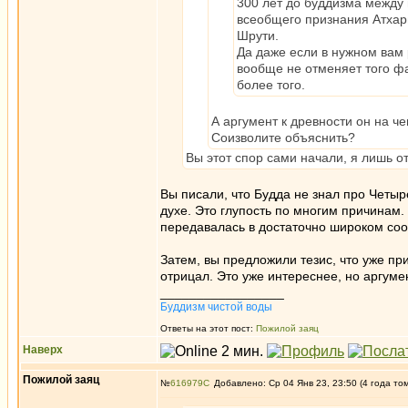
300 лет до буддизма между 
всеобщего признания Атхарв
Шрути.
Да даже если в нужном вам 
вообще не отменяет того фа
более того.
А аргумент к древности он на че
Соизволите объяснить?
Вы этот спор сами начали, я лишь от
Вы писали, что Будда не знал про Четыр
духе. Это глупость по многим причинам. 
передавалась в достаточно широком соо
Затем, вы предложили тезис, что уже пр
отрицал. Это уже интереснее, но аргуме
_________________
Буддизм чистой воды
Ответы на этот пост:
Пожилой заяц
Наверх
Пожилой заяц
№
616979
Добавлено: Ср 04 Янв 23, 23:50 (4 года то