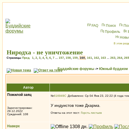
FAQ
Поиск
По
Профиль
Новы
В этом разд
Ниродха - не уничтожение
Страницы
Пред.
1
,
2
,
3
,
4
,
5
,
6
,
7
...
157
,
158
,
159
,
160
,
161
,
162
,
163
...
263
,
264
,
26
Буддийские форумы
->
Южный буддизм
Автор
Пожилой заяц
№
616949
Добавлено: Ср 04 Янв 23, 22:22 (4 года то
У индуистов тоже Дхарма.
Зарегистрирован:
29.12.2022
Ответы на этот пост:
Горсть листьев
Суждений: 108
Наверх