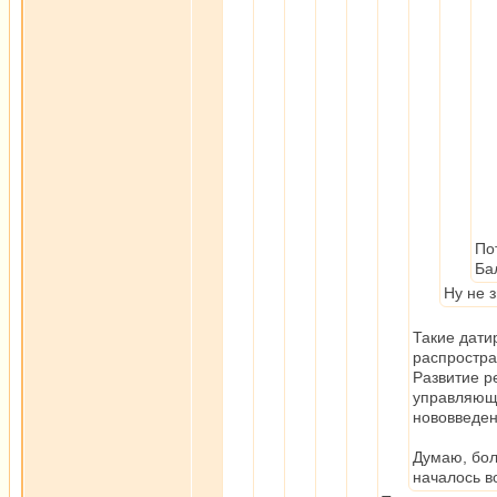
По
Ба
Ну не 
Такие датир
распростра
Развитие р
управляюще
нововведе
Думаю, бол
началось в