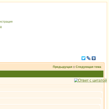
иcтрaция
д
Предыдущая
::
Следующая тема