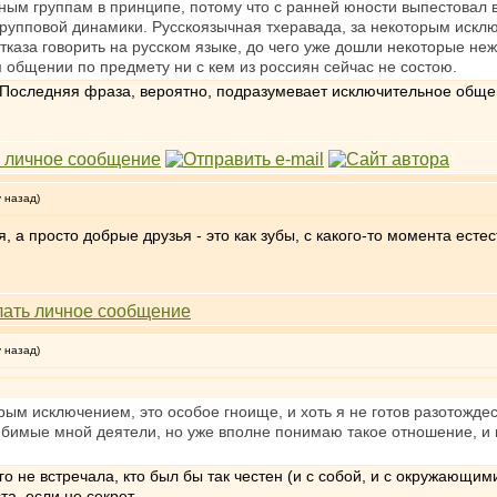
нным группам в принципе, потому что с ранней юности выпестовал 
упповой динамики. Русскоязычная тхеравада, за некоторым исключ
отказа говорить на русском языке, до чего уже дошли некоторые 
 общении по предмету ни с кем из россиян сейчас не состою.
 Последняя фраза, вероятно, подразумевает исключительное обще
у назад)
, а просто добрые друзья - это как зубы, с какого-то момента ест
у назад)
ым исключением, это особое гноище, и хоть я не готов разотождест
бимые мной деятели, но уже вполне понимаю такое отношение, и 
го не встречала, кто был бы так честен (и с собой, и с окружающими
а, если не секрет.