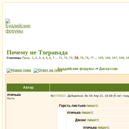
Почему не Тхеравада
Страницы
Пред.
1
,
2
,
3
,
4
,
5
,
6
,
7
...
71
,
72
,
73
,
74
,
75
,
76
,
77
...
105
,
106
,
107
,
108
,
1
Буддийские форумы
->
Дискуссии
Автор
птичька
№
573092
Добавлено: Вс 04 Апр 21, 16:49 (5 лет том
Гость
Горсть листьев
пишет
:
птичька
пишет
:
Джонс
пишет
:
птичька
пишет
: