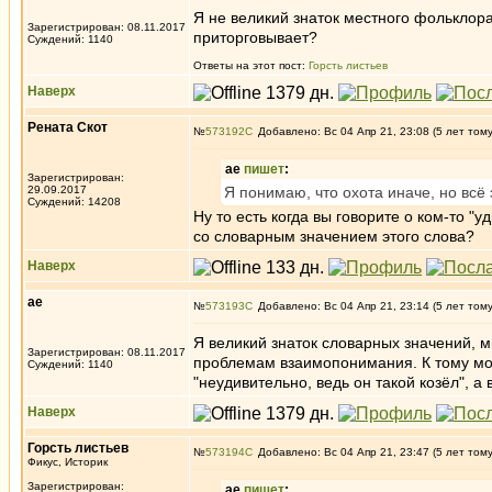
Я не великий знаток местного фольклора,
Зарегистрирован: 08.11.2017
приторговывает?
Суждений: 1140
Ответы на этот пост:
Горсть листьев
Наверх
Рената Скот
№
573192
Добавлено: Вс 04 Апр 21, 23:08 (5 лет том
ae
пишет
:
Зарегистрирован:
29.09.2017
Я понимаю, что охота иначе, но всё 
Суждений: 14208
Ну то есть когда вы говорите о ком-то "
со словарным значением этого слова?
Наверх
ae
№
573193
Добавлено: Вс 04 Апр 21, 23:14 (5 лет том
Я великий знаток словарных значений, м
Зарегистрирован: 08.11.2017
проблемам взаимопонимания. К тому моме
Суждений: 1140
"неудивительно, ведь он такой козёл", а 
Наверх
Горсть листьев
№
573194
Добавлено: Вс 04 Апр 21, 23:47 (5 лет том
Фикус, Историк
Зарегистрирован:
ae
пишет
: