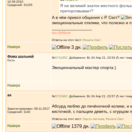
10.09.2010
Суждений: 31235
Я не великий знаток местного фолькл
приторговывает?
А в чём прикол общения с Р. Скот?
эмоциональные отклики, что полезно и 
_________________
нео-буддист
Ответы на этот пост:
Рената Скот
Наверх
Фома шальной
№
573195
Добавлено: Вс 04 Апр 21, 23:54 (5 лет том
Гость
Эмоциональный мастер спорта.)
Наверх
ae
№
573196
Добавлено: Вс 04 Апр 21, 23:57 (5 лет том
Абсурд люблю до печёночной колики, и м
Зарегистрирован: 08.11.2017
кисточкой, с пальцем девять, с огурцом 
Суждений: 1140
Ответы на этот пост:
Горсть листьев
,
Рената Скот
Наверх