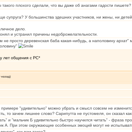
 такого плохого сделали, что вы даже об анагами гадости пишете?
бще супруга? У большинства здешних участников, ни жены, ни детей
 личное дело.
понял и устранил причины недоброжелательности.
ам не просто деревенская баба какая-нибудь, а наполовину архат" 
половину"
у лет общения с РС*
у назад)
 примере "удивительно" можно убрать и смысл совсем не изменится,
ть, то зачем лишнее слово? Сарипутта не пустомеля, он сказал как 
ать" и "мальчик Б удивительно быстро научился читать" - фраза про
ик А. При этом окружающие особенных эмоций могут не испытывать
других", как вам такое?