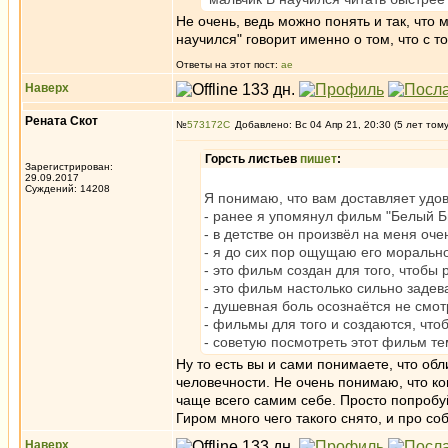
Не очень, ведь можно понять и так, что 
научился" говорит именно о том, что с т
Ответы на этот пост:
ae
Наверх
Рената Скот
№
573172
Добавлено: Вс 04 Апр 21, 20:30 (5 лет том
Горсть листьев
пишет
:
Зарегистрирован:
29.09.2017
Суждений: 14208
Я понимаю, что вам доставляет удов
- ранее я упомянул фильм "Белый Би
- в детстве он произвёл на меня оч
- я до сих пор ощущаю его моральн
- это фильм создан для того, чтобы
- это фильм настолько сильно задев
- душевная боль осознаётся не смо
- фильмы для того и создаются, что
- советую посмотреть этот фильм те
Ну то есть вы и сами понимаете, что об
человечности. Не очень понимаю, что к
чаще всего самим себе. Просто попробуй
Гиром много чего такого снято, и про со
Наверх