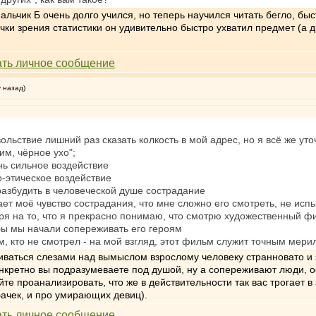
мальчик Б очень долго учился, но теперь научился читать бегло, бы
очки зрения статистики он удивительно быстро ухватил предмет (а д
у назад)
ольствие лишний раз сказать колкость в мой адрес, но я всё же уто
м, чёрное ухо";
ень сильное воздействие
о-этическое воздействие
 разбудить в человеческой душе сострадание
ает моё чувство сострадания, что мне сложно его смотреть, не ис
тря на то, что я прекрасно понимаю, что смотрю художественный ф
бы мы начали сопереживать его героям
м, кто не смотрел - на мой взгляд, этот фильм служит точным мер
ливаться слезами над вымыслом взрослому человеку странновато и
онкретно вы подразумеваете под душой, ну а сопереживают люди, о
те проанализировать, что же в действительности так вас трогает 
бачек, и про умирающих девиц).