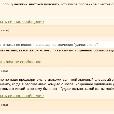
 прошу великих знатоков пояснить, что это за особенное счастье о
у назад)
это никак не влияет на словарное значение "удивительно".
удивительно, какой же он козёл", то вы самым искренним образом у
у назад)
не не надо предварительно знакомиться, мой активный словарый за
нту, когда я рассказываю кому-то о козле, искреннее удивление у
в момент инсайта почему бы и нет - "удивительно, какой же ты козёл
у назад)