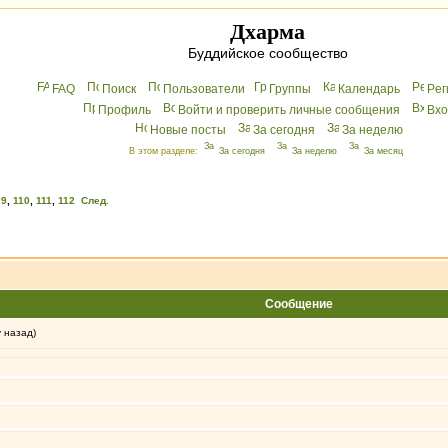
Дхарма
Буддийское сообщество
FAQ
Поиск
Пользователи
Группы
Календарь
Peг
Профиль
Войти и проверить личные сообщения
Вхo
Новые посты
За сегодня
За неделю
В этом разделе:
За сегодня
За неделю
За месяц
09
,
110
,
111
,
112
След.
Сообщение
у назад)