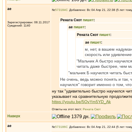
ae
№
573184
Добавлено: Вс 04 Апр 21, 22:38 (5 лет том
Рената Скот
пишет
:
Зарегистрирован: 08.11.2017
Суждений: 1140
ae
пишет
:
Рената Скот
пишет
:
ae
пишет
:
м, нет, в вашем надума
скорость или удивление
"Мальчик А быстро научился
читать даже быстрее, чем м
"мальчик Б научился читать быст
Не очень, ведь можно понять и так, 
научился" говорит именно о том, что
ну так "удивительно быстро научился чита
указывает на сравнительную продолжител
https://youtu.be/5OvYm5YD_Ak
Ответы на этот пост:
Рената Скот
Наверх
ae
№
573186
Добавлено: Вс 04 Апр 21, 22:44 (5 лет том