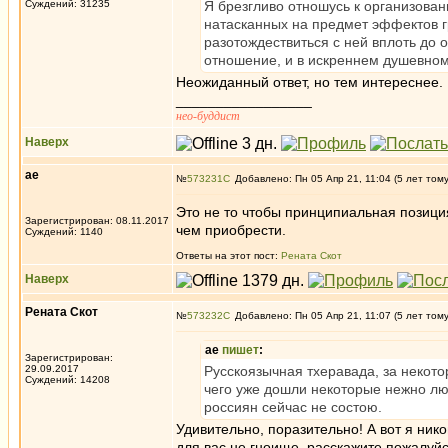
Суждений: 31235
Я брезгливо отношусь к организова
натасканных на предмет эффектов гр
разотождествиться с ней вплоть до 
отношение, и в искреннем душевном
Неожиданный ответ, но тем интереснее.
_________________
нео-буддист
Наверх
ae
№
573231
Добавлено: Пн 05 Апр 21, 11:04 (5 лет том
Это не то чтобы принципиальная позиция
Зарегистрирован: 08.11.2017
чем приобрести.
Суждений: 1140
Ответы на этот пост:
Рената Скот
Наверх
Рената Скот
№
573232
Добавлено: Пн 05 Апр 21, 11:07 (5 лет том
ae
пишет
:
Зарегистрирован:
29.09.2017
Русскоязычная тхеравада, за некотор
Суждений: 14208
чего уже дошли некоторые нежно лю
россиян сейчас не состою.
Удивительно, поразительно! А вот я нико
для вас не гноище, расскажите пожалуйст