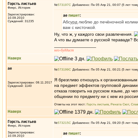
Горсть листьев
№
573197
Добавлено: Пн 05 Апр 21, 00:07 (5 лет том
Фикус, Историк
Зарегистрирован:
ae
пишет
:
10.09.2010
Суждений: 31235
Абсурд люблю до печёночной колики,
вам с кисточкой.
Ну, что ж, у каждого свои развлечения.
А что вы думаете о русской тераваде? Во
_________________
нео-буддист
Наверх
ae
№
573199
Добавлено: Пн 05 Апр 21, 00:21 (5 лет том
Я брезгливо отношусь к организованным
Зарегистрирован: 08.11.2017
на предмет эффектов групповой динамики
Суждений: 1140
отказа говорить на русском языке, до 
общении по предмету ни с кем из россия
Ответы на этот пост:
Горсть листьев
,
Рената Скот
,
Сла
Наверх
Горсть листьев
№
573215
Добавлено: Пн 05 Апр 21, 09:20 (5 лет том
Фикус, Историк
Зарегистрирован:
ae
пишет
:
10.09.2010