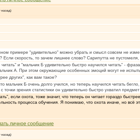
у назад)
нном примере "удивительно" можно убрать и смысл совсем не измени
? Если скорость, то зачем лишнее слово? Сарипутта не пустомеля, о
 читать" и "мальчик Б удивительно быстро научился читать" - фраза
альчик А. При этом окружающие особенных эмоций могут не испыты
рее других", как вам такое?
что мальчик Б очень долго учился, но теперь научился читать бегло
 с точки зрения статистики он удивительно быстро ухватил предмет
ть", если охота, тоже значит, что теперь он читает гораздо быстрее
ьность процесса обучения. Я понимаю, что охота иначе, но всё эт
у назад)