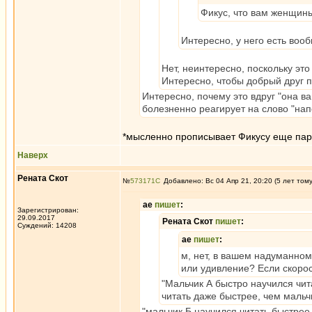
Фикус, что вам женщины
Интересно, у него есть воо
Нет, неинтересно, поскольку это
Интересно, чтобы добрый друг 
Интересно, почему это вдруг "она в
болезненно реагирует на слово "на
*мысленно прописывает Фикусу еще пар
Наверх
Рената Скот
№
573171
Добавлено: Вс 04 Апр 21, 20:20 (5 лет том
ae
пишет
:
Зарегистрирован:
29.09.2017
Рената Скот
пишет
:
Суждений: 14208
ae
пишет
:
м, нет, в вашем надуманном
или удивление? Если скорос
"Мальчик А быстро научился чит
читать даже быстрее, чем мальч
"мальчик Б научился читать быстрее 