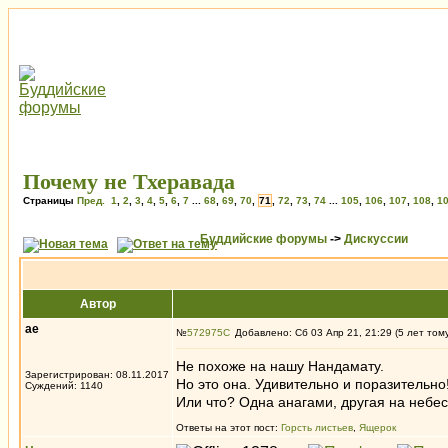
Почему не Тхеравада
Страницы
Пред.
1
,
2
,
3
,
4
,
5
,
6
,
7
...
68
,
69
,
70
,
71
,
72
,
73
,
74
...
105
,
106
,
107
,
108
,
1
Буддийские форумы
->
Дискуссии
Автор
ae
№
572975
Добавлено: Сб 03 Апр 21, 21:29 (5 лет том
Не похоже на нашу Нандамату.
Зарегистрирован: 08.11.2017
Но это она. Удивительно и поразительно
Суждений: 1140
Или что? Одна анагами, другая на небес
Ответы на этот пост:
Горсть листьев
,
Ящерок