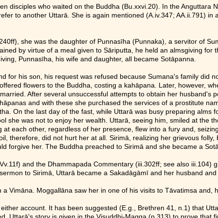
n disciples who waited on the Buddha (Bu.xxvi.20). In the Anguttara Nik
efer to another Uttarā. She is again mentioned (A.iv.347; AA.ii.791) in 
.240ff), she was the daughter of Punnasīha (Punnaka), a servitor of 
ined by virtue of a meal given to Sāriputta, he held an almsgiving for
iving, Punnasīha, his wife and daughter, all became Sotāpanna.
d for his son, his request was refused because Sumana's family did no
y offered flowers to the Buddha, costing a kahāpana. Later, however, 
rried. After several unsuccessful attempts to obtain her husband's pe
hāpanas and with these she purchased the services of a prostitute named
tha. On the last day of the fast, while Uttarā was busy preparing alms 
l she was not to enjoy her wealth. Uttarā, seeing him, smiled at the tho
at each other, regardless of her presence, flew into a fury and, seizing a
oil, therefore, did not hurt her at all. Sirimā, realizing her grievous fo
hould forgive her. The Buddha preached to Sirimā and she became a So
11f) and the Dhammapada Commentary (iii.302ff; see also iii.104) give 
's sermon to Sirimā, Uttarā became a Sakadāgāmī and her husband and 
 a Vimāna. Moggallāna saw her in one of his visits to Tāvatimsa and, ha
in either account. It has been suggested (E.g., Brethren 41, n.1) that 
tified. Uttarā's story is given in the Visuddhi-Magga (p.313) to prove tha