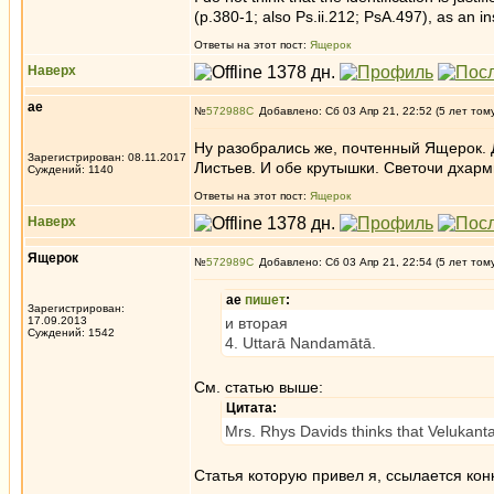
(p.380-1; also Ps.ii.212; PsA.497), as an i
Ответы на этот пост:
Ящерок
Наверх
ae
№
572988
Добавлено: Сб 03 Апр 21, 22:52 (5 лет том
Ну разобрались же, почтенный Ящерок. Д
Зарегистрирован: 08.11.2017
Листьев. И обе крутышки. Светочи дхарм
Суждений: 1140
Ответы на этот пост:
Ящерок
Наверх
Ящерок
№
572989
Добавлено: Сб 03 Апр 21, 22:54 (5 лет том
ae
пишет
:
Зарегистрирован:
17.09.2013
и вторая
Суждений: 1542
4. Uttarā Nandamātā.
См. статью выше:
Цитата:
Mrs. Rhys Davids thinks that Velukant
Статья которую привел я, ссылается ко