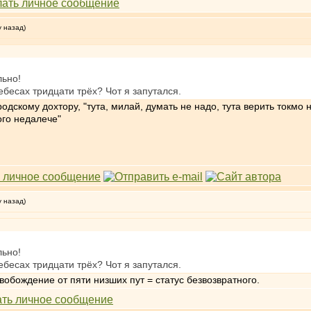
у назад)
льно!
ебесах тридцати трёх? Чот я запутался.
одскому дохтору, "тута, милай, думать не надо, тута верить токмо 
ого недалече"
у назад)
льно!
ебесах тридцати трёх? Чот я запутался.
вобождение от пяти низших пут = статус безвозвратного.