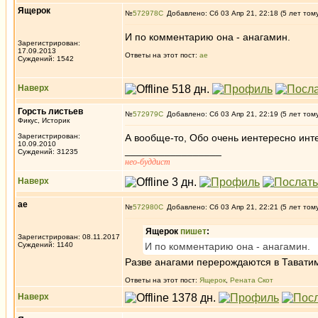
Ящерок
№
572978
Добавлено: Сб 03 Апр 21, 22:18 (5 лет том
И по комментарию она - анагамин.
Зарегистрирован:
17.09.2013
Ответы на этот пост:
ae
Суждений: 1542
Наверх
Горсть листьев
№
572979
Добавлено: Сб 03 Апр 21, 22:19 (5 лет том
Фикус, Историк
Зарегистрирован:
А вообще-то, Обо очень иентересно инте
10.09.2010
_________________
Суждений: 31235
нео-буддист
Наверх
ae
№
572980
Добавлено: Сб 03 Апр 21, 22:21 (5 лет том
Ящерок
пишет
:
Зарегистрирован: 08.11.2017
Суждений: 1140
И по комментарию она - анагамин.
Разве анагами перерождаются в Тавати
Ответы на этот пост:
Ящерок
,
Рената Скот
Наверх