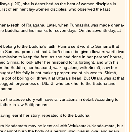
āya (i.26), she is described as the best of women disciples in
a list of eminent lay-women disciples, who observed the fast
Sumana-setthi of Rājagaha. Later, when Punnasīha was made dhana-
 the Buddha and his monks for seven days. On the seventh day, at
t belong to the Buddha's faith. Punna sent word to Sumana that
when Sumana promised that Uttarā should be given flowers worth two
rmission to keep the fast, as she had done in her parents' house,
 Sirimā, to look after her husband for a fortnight, and with his
for the Buddha, her husband, walking along with Sirimā, saw her
ught of his folly in not making proper use of his wealth. Sirimā,
 pot of boiling oil, threw it at Uttarā's head. But Uttarā was at that
lly, begged forgiveness of Uttarā, who took her to the Buddha and
tāpanna.
the above story with several variations in detail. According to
father-in-law Sotāpannas.
ving learnt her story, repeated it to the Buddha.
Uttarā Nandamātā may be identical with Velukantakī-Nanda-mātā, but
t fire cannot burn the body of a person who lives in love, and again