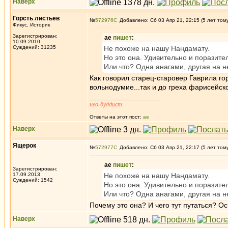
Наверх
Горсть листьев
№
572976
Добавлено: Сб 03 Апр 21, 22:15 (5 лет том
Фикус, Историк
Зарегистрирован:
ae
пишет
:
10.09.2010
Суждений: 31235
Не похоже на нашу Нандамату.
Но это она. Удивительно и поразите
Или что? Одна анагами, другая на н
Как говорил старец-старовер Гаврила гор
вольнодумие...так и до греха фарисейск
_________________
нео-буддист
Ответы на этот пост:
ae
Наверх
Ящерок
№
572977
Добавлено: Сб 03 Апр 21, 22:17 (5 лет том
ae
пишет
:
Зарегистрирован:
17.09.2013
Не похоже на нашу Нандамату.
Суждений: 1542
Но это она. Удивительно и поразите
Или что? Одна анагами, другая на н
Почему это она? И чего тут путаться? Ос
Наверх