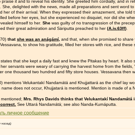
praise it and to reveal his identity. She greeted him cordially, and in r
 She, delighted with the news, made all preparations and sent word to 
d her of their arrival. When they expressed their amazement, she told 
lled before her eyes, but she experienced no disquiet, nor did she whe
ealed himself to her.
She
was guilty of no transgression of the precep
d their great admiration and Sáriputta preached to her
(
A.iv.63ff
)
.
.370)
that
she was an anágámí
,
and that, when she promised to share w
essavana, to show his gratitude, filled her stores with rice, and these
tes that she kept a daily fast and knew the Pitakas by heart. It also s
 her servants were weary of carrying the harvest home from the fields,
or her one thousand two hundred and fifty store houses. Vessavana then
tions Velukantakí Nandamátá and Khujjattará as the chief lay women 
name does not occur, Khujjatará is mentioned. Mention is made of a Na
re mentioned;
Mrs. Rhys Davids thinks that Velukantakí Nandamátá is
correct.
See Uttará Nandamátá; see also Nanda-Kumáputta.
у назад)