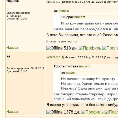
Ящерок
№
572981
Добавлено: Сб 03 Апр 21, 22:24 (5 лет том
ae
пишет
:
Зарегистрирован:
17.09.2013
Ящерок
пишет
:
Суждений: 1542
И по комментарию она - анагам
Разве анагами перерождаются в Та
С чего Вы решили, что это она? Разве эт
Ответы на этот пост:
ae
Наверх
ae
№
572982
Добавлено: Сб 03 Апр 21, 22:24 (5 лет том
Горсть листьев
пишет
:
Зарегистрирован: 08.11.2017
Суждений: 1140
ae
пишет
:
Не похоже на нашу Нандамату.
Но это она. Удивительно и пора
Или что? Одна анагами, другая 
Как говорил старец-старовер Гаврила
сомнений вольнодумие...так и до гр
Я всегда утверждал, что без какого-нибу
Наверх