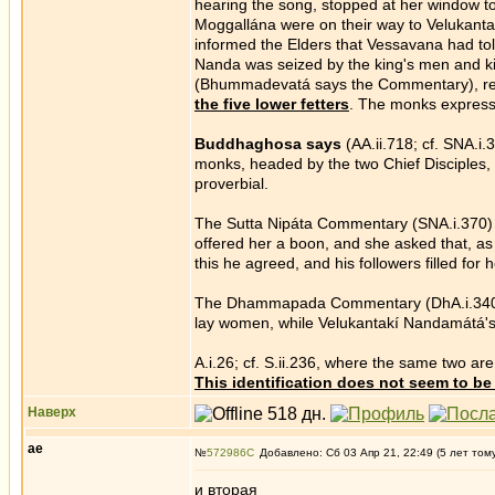
hearing the song, stopped at her window to 
Moggallána were on their way to Velukanta.
informed the Elders that Vessavana had tol
Nanda was seized by the king's men and ki
(Bhummadevatá says the Commentary), rev
the five lower fetters
. The monks expresse
Buddhaghosa says
(AA.ii.718; cf. SNA.i
monks, headed by the two Chief Disciples, V
proverbial.
The Sutta Nipáta Commentary (SNA.i.370) sta
offered her a boon, and she asked that, as
this he agreed, and his followers filled f
The Dhammapada Commentary (DhA.i.340) men
lay women, while Velukantakí Nandamátá's 
A.i.26; cf. S.ii.236, where the same two a
This identification does not seem to be 
Наверх
ae
№
572986
Добавлено: Сб 03 Апр 21, 22:49 (5 лет том
и вторая