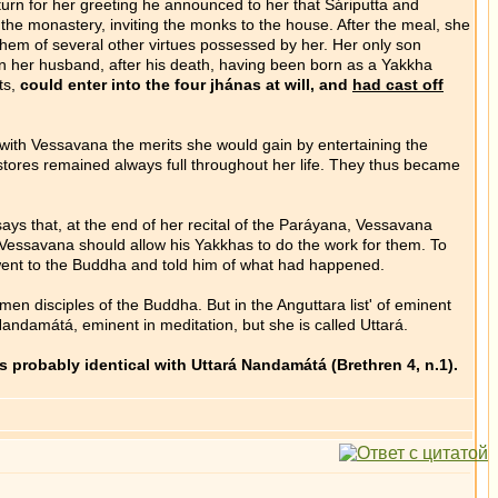
eturn for her greeting he announced to her that Sáriputta and
the monastery, inviting the monks to the house. After the meal, she
them of several other virtues possessed by her. Her only son
n her husband, after his death, having been born as a Yakkha
ts,
could enter into the four jhánas at will, and
had cast off
ith Vessavana the merits she would gain by entertaining the
 stores remained always full throughout her life. They thus became
ays that, at the end of her recital of the Paráyana, Vessavana
 Vessavana should allow his Yakkhas to do the work for them. To
 went to the Buddha and told him of what had happened.
disciples of the Buddha. But in the Anguttara list' of eminent
ndamátá, eminent in meditation, but she is called Uttará.
 probably identical with Uttará Nandamátá (Brethren 4, n.1).