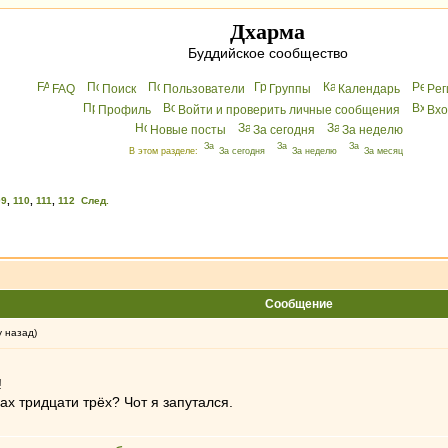
Дхарма
Буддийское сообщество
FAQ
Поиск
Пользователи
Группы
Календарь
Peг
Профиль
Войти и проверить личные сообщения
Вхo
Новые посты
За сегодня
За неделю
В этом разделе:
За сегодня
За неделю
За месяц
09
,
110
,
111
,
112
След.
Сообщение
у назад)
!
ах тридцати трёх? Чот я запутался.