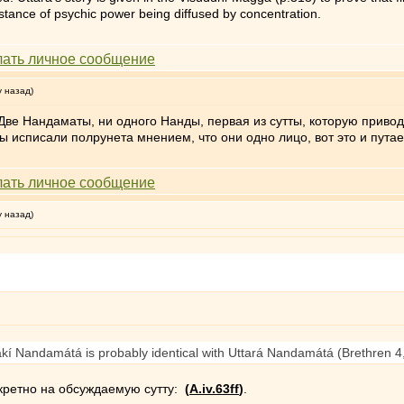
nstance of psychic power being diffused by concentration.
у назад)
ве Нандаматы, ни одного Нанды, первая из сутты, которую привод
ы исписали полрунета мнением, что они одно лицо, вот это и путае
у назад)
akí Nandamátá is probably identical with Uttará Nandamátá (Brethren 4
нкретно на обсуждаемую сутту:
(
A.iv.63ff
)
.