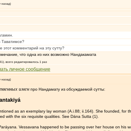
у назад)
агамин.
в Таватимсе?
е этот комментарий на эту сутту?
примечание, что одна из них возможно Нандакамата
41), всего редактировалось 1 раз
у назад)
ственных имен
про Нандамату из обсуждаемой сутты:
antakiyá
ntioned as an exemplary lay woman (A.i.88; ii.164). She founded, for 
 with the six requisite qualities. See Dána Sutta (1).
aráyana. Vessavana happened to be passing over her house on his way