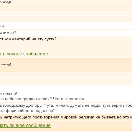
у назад)
ин.
ватимсе?
от комментарий на эту сутту?
у назад)
зительно!
на небесах тридцати трёх? Чот я запутался.
 городскому дохтору, "тута, милай, думать не надо, тута верить то
еха фарисейского недалече"
дь интригующего противоречия мировой религии не бывает, но это н