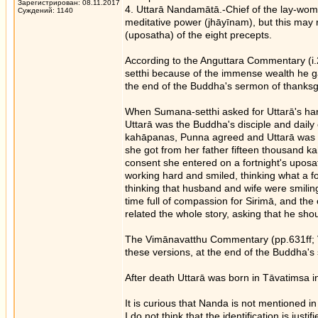
Зарегистрирован: 08.11.2017
4. Uttarā Nandamātā.-Chief of the lay-wome
Суждений: 1140
meditative power (jhāyīnam), but this may r
(uposatha) of the eight precepts.
According to the Anguttara Commentary (i
setthi because of the immense wealth he ga
the end of the Buddha's sermon of thanksg
When Sumana-setthi asked for Uttarā's han
Uttarā was the Buddha's disciple and dail
kahāpanas, Punna agreed and Uttarā was ma
she got from her father fifteen thousand ka
consent she entered on a fortnight's uposa
working hard and smiled, thinking what a foo
thinking that husband and wife were smiling 
time full of compassion for Sirimā, and the 
related the whole story, asking that he s
The Vimānavatthu Commentary (pp.631ff; Vv.
these versions, at the end of the Buddha
After death Uttarā was born in Tāvatimsa in
It is curious that Nanda is not mentioned 
I do not think that the identification is jus