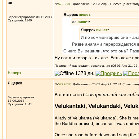
ae
№
572983
Добавлено: Сб 03 Апр 21, 22:25 (5 лет том
Ящерок
пишет
:
Зарегистрирован: 08.11.2017
Суждений: 1140
ae
пишет
:
Ящерок
пишет
:
И по комментарию она - ан
Разве анагами перерождаются 
С чего Вы решили, что это она? Разв
Ну вот я и говорю - их две. Есть даже 
Последний раз редактировалось: ae (Сб 03 Апр 21, 22:
Наверх
Ящерок
№
572985
Добавлено: Сб 03 Апр 21, 22:41 (5 лет том
Словаря палийских соб
Вот статья из
Зарегистрирован:
17.09.2013
Суждений: 1542
Velukantakí, Velukandakí, Veluk
A lady of Velukanta (Velukanda). She is me
the Buddha praised, because it was endowed
Once she rose before dawn and sang the P