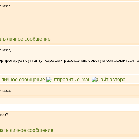
у назад)
у назад)
рпретирует суттанту, хороший рассказчик, советую ознакомиться, е
у назад)
мсе?