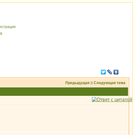
иcтрaция
д
Предыдущая
::
Следующая тема