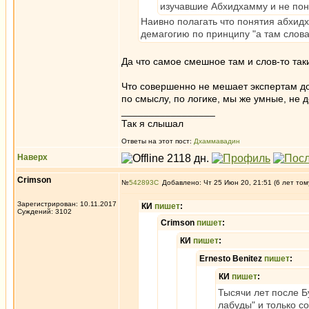
изучавшие Абхидхамму и не пон
Наивно полагать что понятия абхидха
демагогию по принципу "а там слова 
Да что самое смешное там и слов-то таки
Что совершенно не мешает экспертам доф
по смыслу, по логике, мы же умные, не 
_________________
Так я слышал
Ответы на этот пост:
Дхаммавадин
Наверх
Crimson
№
542893
Добавлено: Чт 25 Июн 20, 21:51 (6 лет том
Зарегистрирован: 10.11.2017
КИ
пишет
:
Суждений: 3102
Crimson
пишет
:
КИ
пишет
:
Ernesto Benitez
пишет
:
КИ
пишет
:
Тысячи лет после Б
лабуды" и только 