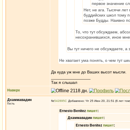
первое значение сл
Нет, не ага. Тысячи ле
буддийских школ тому 
позже Будды. Наивно по
То, что тут обсуждаем, абс
несохранившихся, иное мнен
Вы тут ничего не обсуждаете, а
Не хватает ума понять, о чем тут ше
Да куда уж мне до Ваших высот мысли.
_________________
Так я слышал
Наверх
Дхаммавадин
№
542895
Добавлено: Чт 25 Июн 20, 21:51 (6 лет том
Гость
Ernesto Benitez
пишет
:
Дхаммавадин
пишет
:
Ernesto Benitez
пишет
: