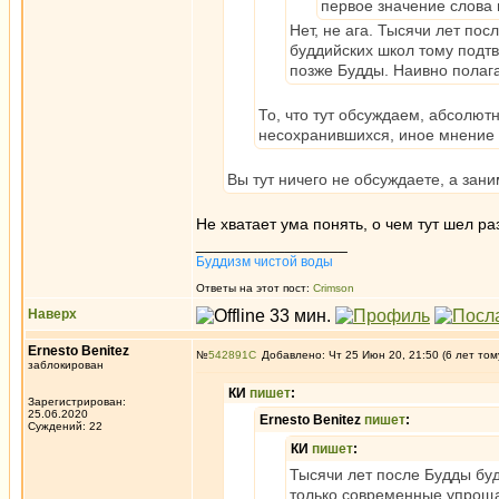
первое значение слова 
Нет, не ага. Тысячи лет по
буддийских школ тому подт
позже Будды. Наивно полага
То, что тут обсуждаем, абсолют
несохранившихся, иное мнение п
Вы тут ничего не обсуждаете, а зан
Не хватает ума понять, о чем тут шел ра
_________________
Буддизм чистой воды
Ответы на этот пост:
Crimson
Наверх
Ernesto Benitez
№
542891
Добавлено: Чт 25 Июн 20, 21:50 (6 лет том
заблокирован
КИ
пишет
:
Зарегистрирован:
25.06.2020
Ernesto Benitez
пишет
:
Суждений: 22
КИ
пишет
:
Тысячи лет после Будды бу
только современные упроща