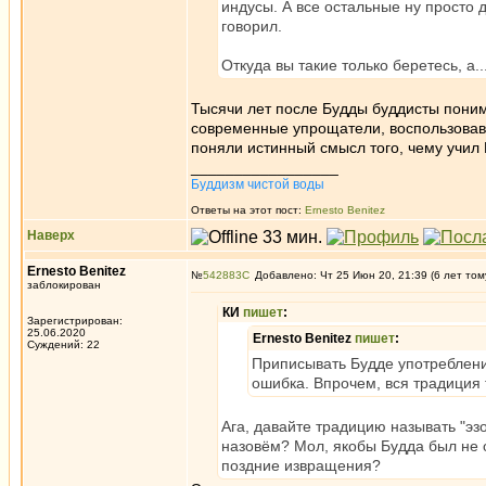
индусы. А все остальные ну просто 
говорил.
Откуда вы такие только беретесь, а.
Тысячи лет после Будды буддисты поним
современные упрощатели, воспользовав
поняли истинный смысл того, чему учил
_________________
Буддизм чистой воды
Ответы на этот пост:
Ernesto Benitez
Наверх
Ernesto Benitez
№
542883
Добавлено: Чт 25 Июн 20, 21:39 (6 лет том
заблокирован
КИ
пишет
:
Зарегистрирован:
25.06.2020
Ernesto Benitez
пишет
:
Суждений: 22
Приписывать Будде употреблени
ошибка. Впрочем, вся традиция 
Ага, давайте традицию называть "эз
назовём? Мол, якобы Будда был не о
поздние извращения?