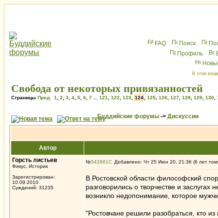
FAQ
Поиск
По
Профиль
Новы
В этом разд
Свобода от некоторых привязанностей
Страницы
Пред.
1
,
2
,
3
,
4
,
5
,
6
,
7
...
121
,
122
,
123
,
124
,
125
,
126
,
127
,
128
,
129
,
130
,
Буддийские форумы
->
Дискуссии
Автор
Горсть листьев
№
542881
Добавлено: Чт 25 Июн 20, 21:36 (6 лет том
Фикус, Историк
Зарегистрирован:
В Ростовской области философский спор 
10.09.2010
разговорились о творчестве и заслугах
Суждений: 31235
возникло недопонимание, которое мужч
"Ростовчане решили разобраться, кто и