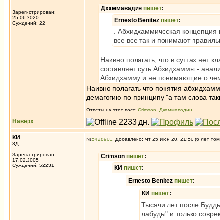
Дхаммавадин
пишет
:
Зарегистрирован:
25.06.2020
Ernesto Benitez
пишет
:
Суждений: 22
. Абхидхаммическая концепция в
все все так и понимают правиль
Наивно полагать, что в суттах нет 
составляет суть Абхидхаммы - анали
Абхидхамму и не понимающие о чем 
Наивно полагать что понятия абхидхаммы 
демагогию по принципу "а там слова таки
Ответы на этот пост:
Crimson
,
Дхаммавадин
Наверх
КИ
№
542890
Добавлено: Чт 25 Июн 20, 21:50 (6 лет том
3Д
Зарегистрирован:
Crimson
пишет
:
17.02.2005
Суждений: 52231
КИ
пишет
:
Ernesto Benitez
пишет
:
КИ
пишет
:
Тысячи лет после Будд
лабуды" и только совр