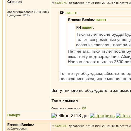
Crimson
№
542887
Добавлено: Чт 25 Июн 20, 21:47 (6 лет том
Зарегистрирован: 10.11.2017
КИ
пишет
:
Суждений: 3102
Ernesto Benitez
пишет
:
КИ
пишет
:
Тысячи лет после Будды бу
только современные упроща
слова из словаря - поняли 
Нет, не ага. Тысячи лет после 
школ тому подтверждение. Абхи
Наивно полагать что за 2500 ле
То, что тут обсуждаем, абсолютно о
несохранившихся, иное мнение по од
Вы тут ничего не обсуждаете, а занимае
_________________
Так я слышал
Ответы на этот пост:
КИ
Наверх
Ernesto Benitez
№
542888
Добавлено: Чт 25 Июн 20, 21:48 (6 лет том
заблокирован