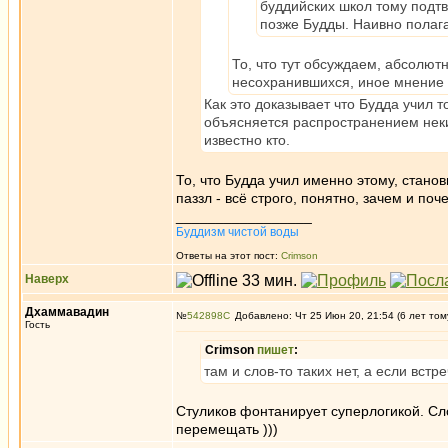
буддийских школ тому подт
позже Будды. Наивно полага
То, что тут обсуждаем, абсолют
несохранившихся, иное мнение п
Как это доказывает что Будда учил т
объясняется распространением неки
известно кто.
То, что Будда учил именно этому, станов
паззл - всё строго, понятно, зачем и поч
_________________
Буддизм чистой воды
Ответы на этот пост:
Crimson
Наверх
Дхаммавадин
№
542898
Добавлено: Чт 25 Июн 20, 21:54 (6 лет том
Гость
Crimson
пишет
:
там и слов-то таких нет, а если встр
Стуликов фонтанирует суперлогикой. Сло
перемещать )))