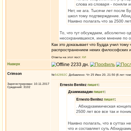
слова из словаря - поняли 
Нет, не ага. Тысячи лет после 
школ тому подтверждение. Абхи
Наивно полагать что за 2500 ле
То, что тут обсуждаем, абсолютно о
несохранившихся, иное мнение по од
Как это доказывает что Будда учил тому
распространением неких философских иде
Ответы на этот пост:
КИ
Наверх
Crimson
№
542892
Добавлено: Чт 25 Июн 20, 21:50 (6 лет том
Зарегистрирован: 10.11.2017
Ernesto Benitez
пишет
:
Суждений: 3102
Дхаммавадин
пишет
:
Ernesto Benitez
пишет
:
. Абхидхаммическая концепц
2500 лет все все так и пон
Наивно полагать, что в суттах 
что и составляет суть Абхидхамм