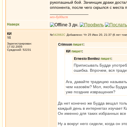
рукопашный бой. Зачинщик драки достал 
оппонента, после чего скрылся с места 
_________________
нео-буддист
Наверх
КИ
№
542882
Добавлено: Чт 25 Июн 20, 21:37 (6 лет том
3Д
Зарегистрирован:
Crimson
пишет
:
17.02.2005
Суждений: 52231
КИ
пишет
:
Ernesto Benitez
пишет
:
Приписывать Будде употреб
ошибка. Впрочем, вся тради
Ага, давайте традицию называть
чем назовём? Мол, якобы Будда 
уже поздние извращения?
Да нет конечно же Будда вещал толь
каждый день в интернетах изучает К
Он именно для таких избранных все
Ну а вокруг него сидели, когда он э