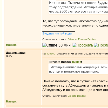
Нет, не ага. Тысячи лет после Будд
тому подтверждение. Абхидхаммичес
что за 2500 лет все все так и поним
То, что тут обсуждаем, абсолютно одина
несохранившихся, иное мнение по одному
_________________
Буддизм чистой воды
Ответы на этот пост:
Crimson
,
Ernesto Benitez
Наверх
Дхаммавадин
№
542886
Добавлено: Чт 25 Июн 20, 21:46 (6 лет том
Гость
Ernesto Benitez
пишет
:
. Абхидхаммическая концепция возни
все так и понимают правильно.
Наивно полагать, что в суттах нет клас
составляет суть Абхидхаммы - анализ и 
Абхидхамму и не понимающие о чем она
Ответы на этот пост:
Ernesto Benitez
Наверх