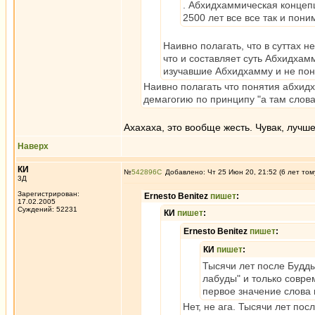
. Абхидхаммическая концепц
2500 лет все все так и пон
Наивно полагать, что в суттах 
что и составляет суть Абхидхамм
изучавшие Абхидхамму и не пон
Наивно полагать что понятия абхидха
демагогию по принципу "а там слова 
Ахахаха, это вообще жесть. Чувак, лучш
Наверх
КИ
№
542896
Добавлено: Чт 25 Июн 20, 21:52 (6 лет том
3Д
Зарегистрирован:
Ernesto Benitez
пишет
:
17.02.2005
Суждений: 52231
КИ
пишет
:
Ernesto Benitez
пишет
:
КИ
пишет
:
Тысячи лет после Будд
лабуды" и только совр
первое значение слова 
Нет, не ага. Тысячи лет по