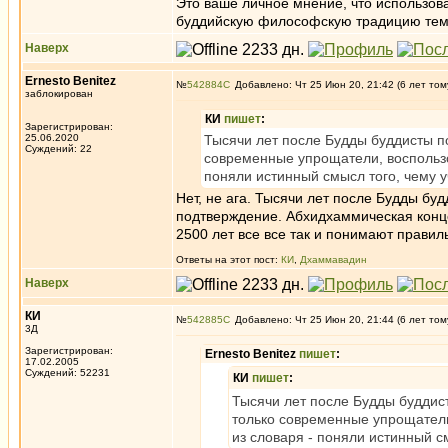
Это ваше личное мнение, что использо
буддийскую философскую традицию тем,
Наверх
Ernesto Benitez
№
542884
Добавлено: Чт 25 Июн 20, 21:42 (6 лет том
заблокирован
КИ
пишет
:
Зарегистрирован:
25.06.2020
Тысячи лет после Будды буддисты п
Суждений: 22
современные упрощатели, воспользо
поняли истинный смысл того, чему 
Нет, не ага. Тысячи лет после Будды бу
подтверждение. Абхидхаммическая конце
2500 лет все все так и понимают правил
Ответы на этот пост:
КИ
,
Дхаммавадин
Наверх
КИ
№
542885
Добавлено: Чт 25 Июн 20, 21:44 (6 лет том
3Д
Зарегистрирован:
Ernesto Benitez
пишет
:
17.02.2005
Суждений: 52231
КИ
пишет
:
Тысячи лет после Будды буддис
только современные упрощатели
из словаря - поняли истинный с