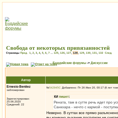
Свобода от некоторых привязанностей
Страницы
Пред.
1
,
2
,
3
,
4
,
5
,
6
,
7
...
125
,
126
,
127
,
128
,
129
,
130
,
131
,
132
След.
Буддийские форумы
->
Дискуссии
Автор
Ernesto Benitez
№
542945
Добавлено: Пт 26 Июн 20, 00:17 (6 лет том
заблокирован
КИ
пишет
:
Зарегистрирован:
25.06.2020
Рената, там в сутте речь идет про у
Суждений: 22
Санкхара - нечто с кармой - поступки
Неверно. В суттах все прямо разъяснено
вы конечно дыхание поступком не считае