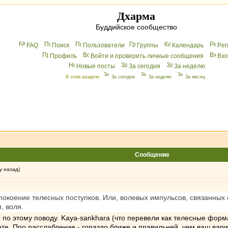
Дхарма
Буддийское сообщество
FAQ
Поиск
Пользователи
Группы
Календарь
Peг
Профиль
Войти и проверить личные сообщения
Вхo
Новые посты
За сегодня
За неделю
В этом разделе:
За сегодня
За неделю
За месяц
Сообщение
у назад)
спокоение телесных поступков. Или, волевых импульсов, связанных 
, воля.
 по этому поводу. Kaya-sankhara (что перевели как телесные форма
те. Про расслабление - гораздо ближе и правильней, чем ваш вари