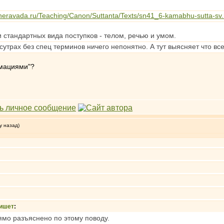
theravada.ru/Teaching/Canon/Suttanta/Texts/sn41_6-kamabhu-sutta-sv
стандартных вида поступков - телом, речью и умом.
сутрах без спец терминов ничего непонятно. А тут выясняет что все
рмациями"?
у назад)
ишет
:
рямо разъяснено по этому поводу.