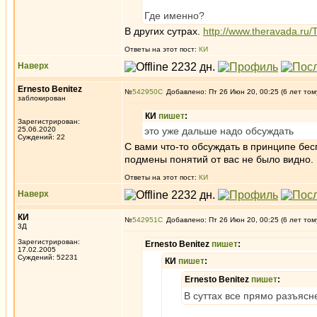
Где именно?
В других сутрах.
http://www.theravada.ru
Ответы на этот пост:
КИ
Наверх
Ernesto Benitez
№
542950
Добавлено: Пт 26 Июн 20, 00:25 (6 лет том
заблокирован
КИ
пишет
:
Зарегистрирован:
25.06.2020
это уже дальше надо обсуждать
Суждений: 22
С вами что-то обсуждать в принципе бе
подмены понятий от вас не было видно.
Ответы на этот пост:
КИ
Наверх
КИ
№
542951
Добавлено: Пт 26 Июн 20, 00:25 (6 лет том
3Д
Зарегистрирован:
Ernesto Benitez
пишет
:
17.02.2005
Суждений: 52231
КИ
пишет
:
Ernesto Benitez
пишет
:
В суттах все прямо разъясн