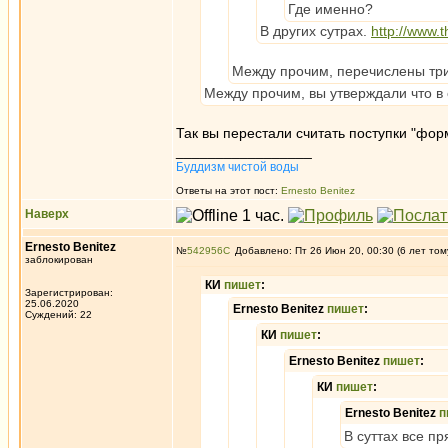
Где именно?
В других сутрах.
http://www.
Между прочим, перечислены три 
Между прочим, вы утверждали что в 
Так вы перестали считать поступки "фо
_________________
Буддизм чистой воды
Ответы на этот пост:
Ernesto Benitez
Наверх
Ernesto Benitez
№
542956
Добавлено: Пт 26 Июн 20, 00:30 (6 лет том
заблокирован
КИ
пишет
:
Зарегистрирован:
25.06.2020
Ernesto Benitez
пишет
:
Суждений: 22
КИ
пишет
:
Ernesto Benitez
пишет
:
КИ
пишет
:
Ernesto Benitez
п
В суттах все п