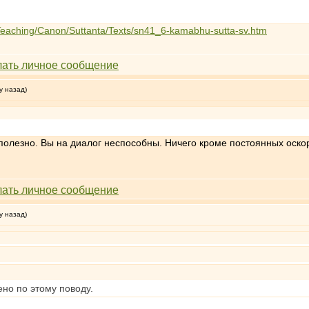
/Teaching/Canon/Suttanta/Texts/sn41_6-kamabhu-sutta-sv.htm
у назад)
сполезно. Вы на диалог неспособны. Ничего кроме постоянных оск
у назад)
ено по этому поводу.