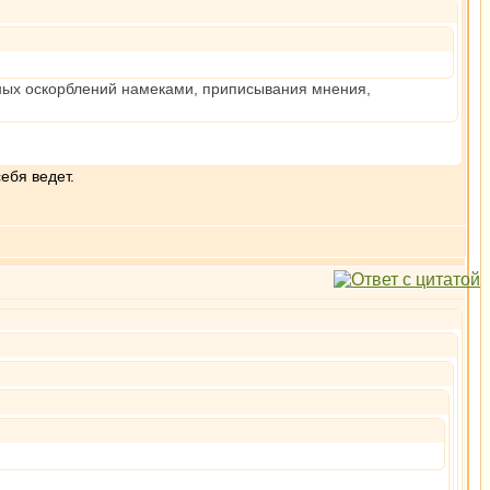
нных оскорблений намеками, приписывания мнения,
ебя ведет.