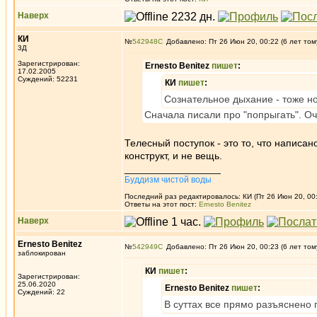
Наверх
КИ
№
542948
Добавлено: Пт 26 Июн 20, 00:22 (6 лет том
3Д
Зарегистрирован:
Ernesto Benitez
пишет
:
17.02.2005
Суждений: 52231
КИ
пишет
:
Сознательное дыхание - тоже но
Сначала писали про "попрыгать". О
Телесный поступок - это то, что написан
конструкт, и не вещь.
_________________
Буддизм чистой воды
Последний раз редактировалось: КИ (Пт 26 Июн 20, 00:
Ответы на этот пост:
Ernesto Benitez
Наверх
Ernesto Benitez
№
542949
Добавлено: Пт 26 Июн 20, 00:23 (6 лет том
заблокирован
КИ
пишет
:
Зарегистрирован:
25.06.2020
Ernesto Benitez
пишет
:
Суждений: 22
В суттах все прямо разъяснено 