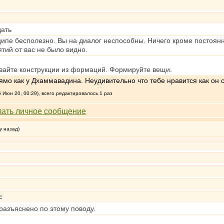
дать
нципе бесполезно. Вы на диалог неспособны. Ничего кроме постоя
тий от вас не было видно.
ивайте конструкции из формаций. Формируйте вещи.
ямо как у Дхаммавадина. Неудивительно что тебе нравится как он с
 Июн 20, 00:29), всего редактировалось 1 раз
у назад)
:
 разъяснено по этому поводу.