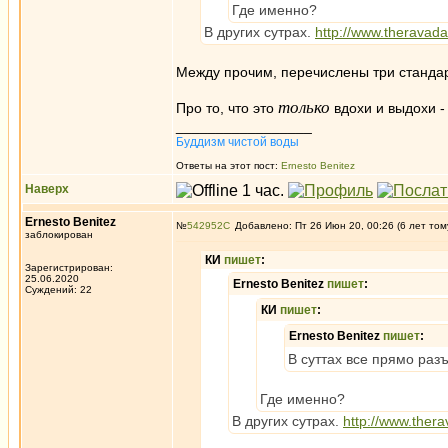
Где именно?
В других сутрах.
http://www.theravad
Между прочим, перечислены три стандар
только
Про то, что это
вдохи и выдохи - 
_________________
Буддизм чистой воды
Ответы на этот пост:
Ernesto Benitez
Наверх
Ernesto Benitez
№
542952
Добавлено: Пт 26 Июн 20, 00:26 (6 лет том
заблокирован
КИ
пишет
:
Зарегистрирован:
25.06.2020
Ernesto Benitez
пишет
:
Суждений: 22
КИ
пишет
:
Ernesto Benitez
пишет
:
В суттах все прямо раз
Где именно?
В других сутрах.
http://www.ther