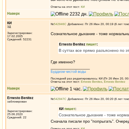
Ответы на этот пост:
КИ
Наверх
КИ
№
542946
Добавлено: Пт 26 Июн 20, 00:19 (6 лет том
3Д
Зарегистрирован:
Сознательное дыхание - тоже нормальны
17.02.2005
Суждений: 52231
Ernesto Benitez
пишет
:
В суттах все прямо разъяснено по э
Где именно?
_________________
Буддизм чистой воды
Последний раз редактировалось: КИ (Пт 26 Июн 20, 00:
Ответы на этот пост:
Ernesto Benitez
,
Ernesto Benitez
Наверх
Ernesto Benitez
№
542947
Добавлено: Пт 26 Июн 20, 00:20 (6 лет том
заблокирован
КИ
пишет
:
Зарегистрирован:
25.06.2020
Сознательное дыхание - тоже нормал
Суждений: 22
Сначала писали про "попрыгать". Очере
Ответы на этот пост:
КИ