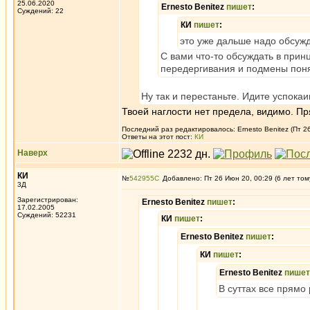
25.06.2020
Ernesto Benitez
пишет
:
Суждений: 22
КИ
пишет
:
это уже дальше надо обсуж
С вами что-то обсуждать в при
передергивания и подмены поня
Ну так и перестаньте. Идите успока
Твоей наглости нет предела, видимо. Пр
Последний раз редактировалось: Ernesto Benitez (Пт 26
Ответы на этот пост:
КИ
Наверх
КИ
№
542955
Добавлено: Пт 26 Июн 20, 00:29 (6 лет том
3Д
Зарегистрирован:
Ernesto Benitez
пишет
:
17.02.2005
Суждений: 52231
КИ
пишет
:
Ernesto Benitez
пишет
:
КИ
пишет
:
Ernesto Benitez
пишет
В суттах все прямо