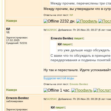
Между прочим, перечислены три ста
Между прочим, вы утверждали что в сутр
Ответы на этот пост:
КИ
Наверх
КИ
№
542953
Добавлено: Пт 26 Июн 20, 00:27 (6 лет том
3Д
Зарегистрирован:
Ernesto Benitez
пишет
:
17.02.2005
Суждений: 52231
КИ
пишет
:
это уже дальше надо обсуждать
С вами что-то обсуждать в принцип
передергивания и подмены понятий 
Ну так и перестаньте. Идите успокаива
_________________
Буддизм чистой воды
Ответы на этот пост:
Ernesto Benitez
Наверх
Ernesto Benitez
№
542954
Добавлено: Пт 26 Июн 20, 00:28 (6 лет том
заблокирован
КИ
пишет
:
Зарегистрирован: