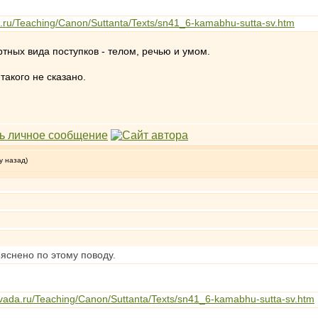
a.ru/Teaching/Canon/Suttanta/Texts/sn41_6-kamabhu-sutta-sv.htm
тных вида поступков - телом, речью и умом.
такого не сказано.
у назад)
ъяснено по этому поводу.
avada.ru/Teaching/Canon/Suttanta/Texts/sn41_6-kamabhu-sutta-sv.htm