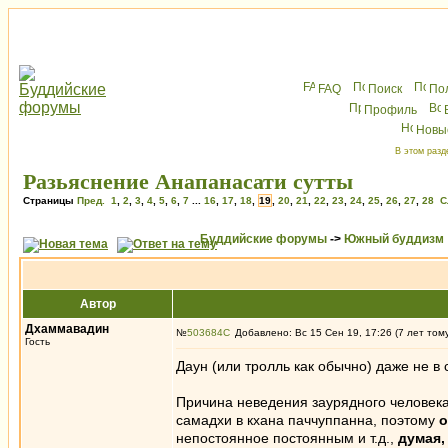
FAQ
Поиск
По
Профиль
Новы
В этом разд
Разьяснение Анапанасати сутты
Страницы
Пред.
1
,
2
,
3
,
4
,
5
,
6
,
7
...
16
,
17
,
18
,
19
,
20
,
21
,
22
,
23
,
24
,
25
,
26
,
27
,
28
С
Буддийские форумы
->
Южный буддизм
Автор
Дхаммавадин
№
503684
Добавлено: Вс 15 Сен 19, 17:26 (7 лет том
Гость
Даун (или тролль как обычно) даже не в
Причина неведения заурядного человека
самадхи в кхана паччуппанна, поэтому
о
непостоянное постоянным и т.д.,
думая,