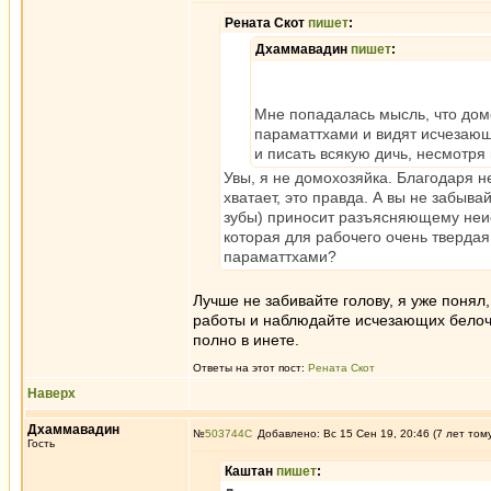
Рената Скот
пишет
:
Дхаммавадин
пишет
:
Мне попадалась мысль, что дом
параматтхами и видят исчезающ
и писать всякую дичь, несмотр
Увы, я не домохозяйка. Благодаря н
хватает, это правда. А вы не забыв
зубы) приносит разъясняющему неис
которая для рабочего очень твердая
параматтхами?
Лучше не забивайте голову, я уже понял
работы и наблюдайте исчезающих белочек
полно в инете.
Ответы на этот пост:
Рената Скот
Наверх
Дхаммавадин
№
503744
Добавлено: Вс 15 Сен 19, 20:46 (7 лет том
Гость
Каштан
пишет
: