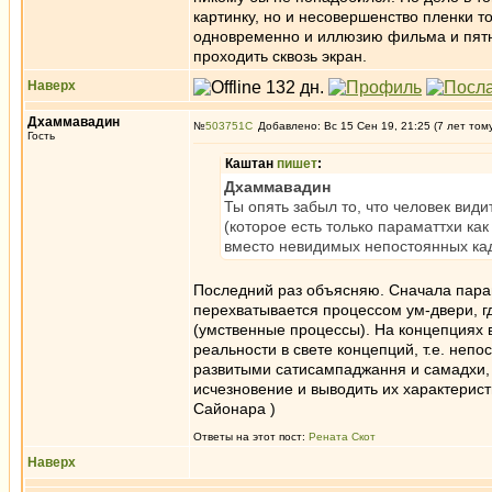
картинку, но и несовершенство пленки т
одновременно и иллюзию фильма и пятн
проходить сквозь экран.
Наверх
Дхаммавадин
№
503751
Добавлено: Вс 15 Сен 19, 21:25 (7 лет том
Гость
Каштан
пишет
:
Дхаммавадин
Ты опять забыл то, что человек вид
(которое есть только параматтхи как
вместо невидимых непостоянных кад
Последний раз объясняю. Сначала парам
перехватывается процессом ум-двери, гд
(умственные процессы). На концепциях 
реальности в свете концепций, т.е. неп
развитыми сатисампаджання и самадхи, 
исчезновение и выводить их характеристик
Сайонара )
Ответы на этот пост:
Рената Скот
Наверх