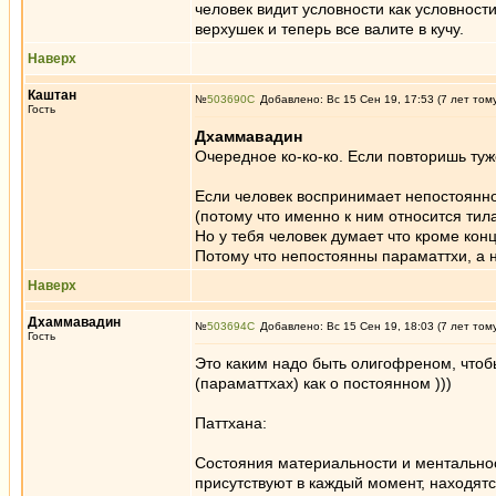
человек видит условности как условност
верхушек и теперь все валите в кучу.
Наверх
Каштан
№
503690
Добавлено: Вс 15 Сен 19, 17:53 (7 лет том
Гость
Дхаммавадин
Очередное ко-ко-ко. Если повторишь туж
Если человек воспринимает непостоянн
(потому что именно к ним относится тил
Но у тебя человек думает что кроме кон
Потому что непостоянны параматтхи, а 
Наверх
Дхаммавадин
№
503694
Добавлено: Вс 15 Сен 19, 18:03 (7 лет том
Гость
Это каким надо быть олигофреном, чтоб
(параматтхах) как о постоянном )))
Паттхана:
Состояния материальности и ментальнос
присутствуют в каждый момент, находятс