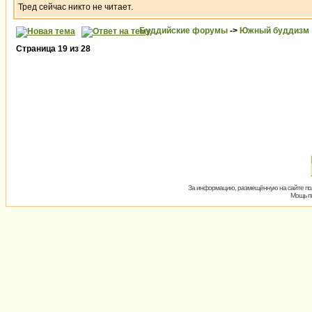
Тред сейчас никто не читает.
Буддийские форумы
->
Южный буддизм
Страница
19
из
28
За информацию, размещённую на сайте пол
Мощь пх