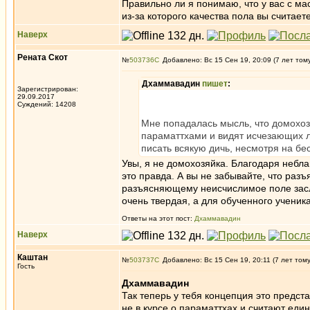
Правильно ли я понимаю, что у вас с ма
из-за которого качества пола вы считае
Наверх
Рената Скот
№
503736
Добавлено: Вс 15 Сен 19, 20:09 (7 лет том
Дхаммавадин
пишет
:
Зарегистрирован:
29.09.2017
Суждений: 14208
Мне попадалась мысль, что домохоз
параматтхами и видят исчезающих л
писать всякую дичь, несмотря на б
Увы, я не домохозяйка. Благодаря небла
это правда. А вы не забывайте, что раз
разъясняющему неисчислимое поле заслу
очень твердая, а для обученного учени
Ответы на этот пост:
Дхаммавадин
Наверх
Каштан
№
503737
Добавлено: Вс 15 Сен 19, 20:11 (7 лет том
Гость
Дхаммавадин
Так теперь у тебя концепция это предст
не в курсе о параматтхах и считают еди