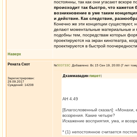
постоянны, так как они угасают вскоре по
происходит так быстро, что кажется 
возникновение в уме таким концепция
и действие. Как следствие, разнообр
Конечно же эти концепции существуют, но
делают моментальные материальные и м
подобны тем, посредствам которых форм
проектируются на экран кинотеатра, ко
проектируются в быстрой поочередности 
Наверх
Рената Скот
№
503733
Добавлено: Вс 15 Сен 19, 20:00 (7 лет том
Дхаммавадин
пишет
:
Зарегистрирован:
29.09.2017
Суждений: 14208
АН 4.49
[Благословенный сказал]: «Монахи, 
воззрения. Какие четыре?
Искажение восприятия, ума, и воззре
* (1) непостоянное считается посто