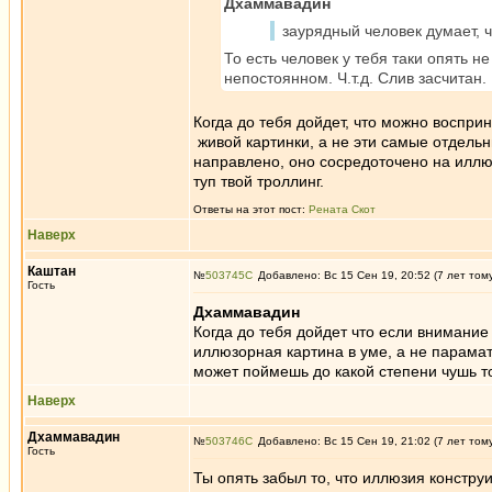
Дхаммавадин
заурядный человек думает, ч
То есть человек у тебя таки опять н
непостоянном. Ч.т.д. Слив засчитан.
Когда до тебя дойдет, что можно воспр
живой картинки, а не эти самые отдельн
направлено, оно сосредоточено на иллю
туп твой троллинг.
Ответы на этот пост:
Рената Скот
Наверх
Каштан
№
503745
Добавлено: Вс 15 Сен 19, 20:52 (7 лет том
Гость
Дхаммавадин
Когда до тебя дойдет что если внимание
иллюзорная картина в уме, а не парамат
может поймешь до какой степени чушь то
Наверх
Дхаммавадин
№
503746
Добавлено: Вс 15 Сен 19, 21:02 (7 лет том
Гость
Ты опять забыл то, что иллюзия констру