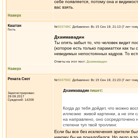
себе появляется, потому она и видимост
вас взять.
Наверх
Каштан
№
503748
Добавлено: Вс 15 Сен 19, 21:13 (7 лет том
Гость
Дхаммавадин
Ты опять забыл то, что человек видит п
(которое есть только параматтхи как ты 
невидимых непостоянных кадров. То ест
Ответы на этот пост:
Дхаммавадин
Наверх
Рената Скот
№
503750
Добавлено: Вс 15 Сен 19, 21:23 (7 лет том
Дхаммавадин
пишет
:
Зарегистрирован:
29.09.2017
Суждений: 14208
Когда до тебя дойдет, что можно в
иллюзию живой картинки, а не эти 
на направлено, оно сосредоточено 
степени туп твой троллинг.
Если бы все без исключения зрители бы
никому бы не понадобился. Но дело в т