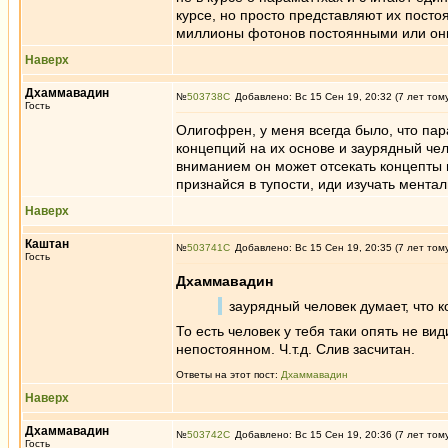
курсе, но просто представляют их пос
миллионы фотонов постоянными или они в
Наверх
Дхаммавадин
№
503738
Добавлено: Вс 15 Сен 19, 20:32 (7 лет том
Гость
Олигофрен, у меня всегда было, что па
концепций на их основе и заурядный чел
вниманием он может отсекать концепты и
признайся в тупости, иди изучать мента
Наверх
Каштан
№
503741
Добавлено: Вс 15 Сен 19, 20:35 (7 лет том
Гость
Дхаммавадин
заурядный человек думает, что 
То есть человек у тебя таки опять не ви
непостоянном. Ч.т.д. Слив засчитан.
Ответы на этот пост:
Дхаммавадин
Наверх
Дхаммавадин
№
503742
Добавлено: Вс 15 Сен 19, 20:36 (7 лет том
Гость