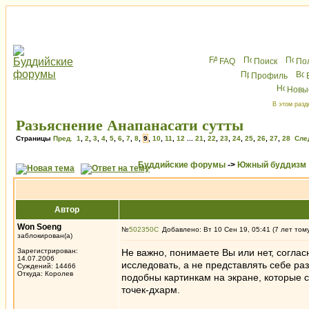
FAQ
Поиск
По
Профиль
Новы
В этом разд
Разьяснение Анапанасати сутты
Страницы
Пред.
1
,
2
,
3
,
4
,
5
,
6
,
7
,
8
,
9
,
10
,
11
,
12
...
21
,
22
,
23
,
24
,
25
,
26
,
27
,
28
Сле
Буддийские форумы
->
Южный буддизм
Автор
Won Soeng
№
502350
Добавлено: Вт 10 Сен 19, 05:41 (7 лет том
заблокирован(а)
Зарегистрирован:
Не важно, понимаете Вы или нет, согласн
14.07.2006
исследовать, а не представлять себе ра
Суждений: 14466
Откуда: Королев
подобны картинкам на экране, которые 
точек-дхарм.