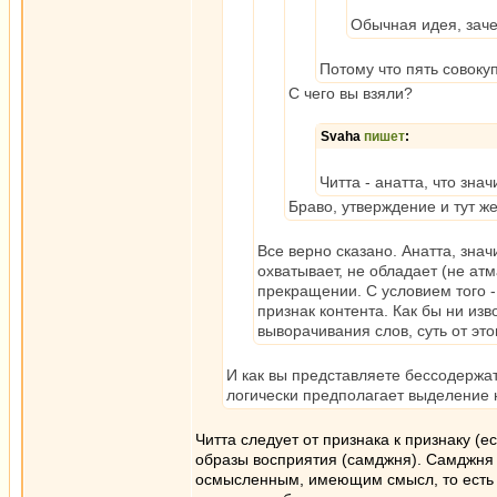
Обычная идея, зач
Потому что пять совоку
С чего вы взяли?
Svaha
пишет
:
Читта - анатта, что знач
Браво, утверждение и тут ж
Все верно сказано. Анатта, знач
охватывает, не обладает (не ат
прекращении. С условием того - 
признак контента. Как бы ни изв
выворачивания слов, суть от это
И как вы представляете бессодержат
логически предполагает выделение 
Читта следует от признака к признаку (е
образы восприятия (самджня). Самджня 
осмысленным, имеющим смысл, то есть 