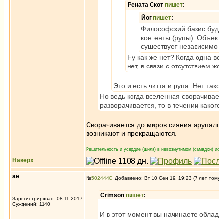
Рената Скот
пишет
:
Йог
пишет
:
Философский базис будд
контенты (рупы). Объек
существует независимо 
Ну как же нет? Когда одна в
нет, в связи с отсутствием ж
Это и есть читта и рупа. Нет так
Но ведь когда вселенная сворачивает
разворачивается, то в течении каког
Сворачивается до миров сияния арупалок
возникают и прекращаются.
_________________
Решительность и усердие (шила) в невозмутимом (самадхи) ис
Наверх
ae
№
502444
Добавлено: Вт 10 Сен 19, 19:23 (7 лет том
Crimson
пишет
:
Зарегистрирован: 08.11.2017
Суждений: 1140
И в этот момент вы начинаете облад