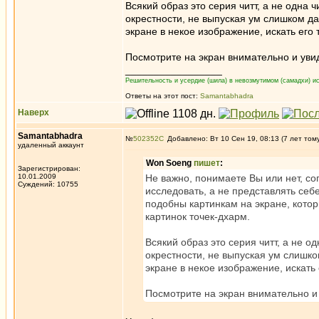
Всякий образ это серия читт, а не одна 
окрестности, не выпуская ум слишком дал
экране в некое изображение, искать его т
Посмотрите на экран внимательно и уви
_________________
Решительность и усердие (шила) в невозмутимом (самадхи) ис
Ответы на этот пост:
Samantabhadra
Наверх
Samantabhadra
№
502352
Добавлено: Вт 10 Сен 19, 08:13 (7 лет том
удаленный аккаунт
Won Soeng
пишет
:
Зарегистрирован:
10.01.2009
Не важно, понимаете Вы или нет, сог
Суждений: 10755
исследовать, а не представлять себ
подобны картинкам на экране, кото
картинок точек-дхарм.
Всякий образ это серия читт, а не о
окрестности, не выпуская ум слишком
экране в некое изображение, искать е
Посмотрите на экран внимательно и