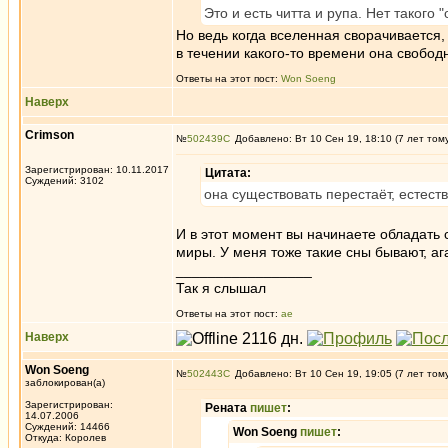
Это и есть читта и рупа. Нет такого 
Но ведь когда вселенная сворачивается, 
в течении какого-то времени она свободн
Ответы на этот пост:
Won Soeng
Наверх
Crimson
№
502439
Добавлено: Вт 10 Сен 19, 18:10 (7 лет том
Зарегистрирован: 10.11.2017
Цитата:
Суждений: 3102
она существовать перестаёт, естест
И в этот момент вы начинаете обладать 
миры. У меня тоже такие сны бывают, а
_________________
Так я слышал
Ответы на этот пост:
ae
Наверх
Won Soeng
№
502443
Добавлено: Вт 10 Сен 19, 19:05 (7 лет том
заблокирован(а)
Зарегистрирован:
Рената
пишет
:
14.07.2006
Суждений: 14466
Won Soeng
пишет
:
Откуда: Королев