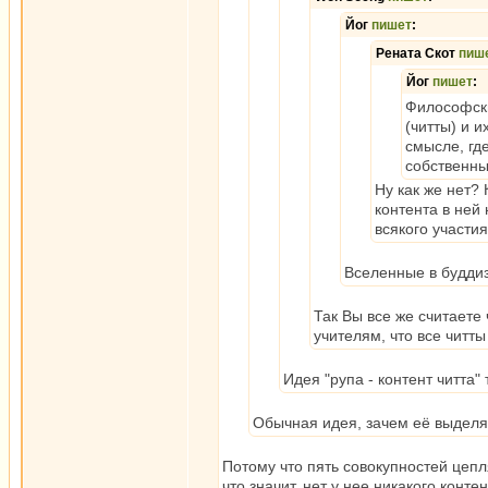
Йог
пишет
:
Рената Скот
пиш
Йог
пишет
:
Философски
(читты) и 
смысле, гд
собственны
Ну как же нет?
контента в ней 
всякого участия
Вселенные в буддиз
Так Вы все же считаете
учителям, что все читты
Идея "рупа - контент читта
Обычная идея, зачем её выделя
Потому что пять совокупностей цепля
что значит, нет у нее никакого конт