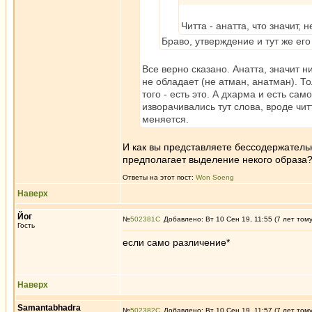
Читта - анатта, что значит, 
Браво, утверждение и тут же ег
Все верно сказано. Анатта, значит н
не обладает (не атман, анатман). 
того - есть это. А дхарма и есть сам
изворачивались тут слова, вроде чит
меняется.
И как вы представляете бессодержательн
предполагает выделение некого образа
Ответы на этот пост:
Won Soeng
Наверх
Йог
№
502381
Добавлено: Вт 10 Сен 19, 11:55 (7 лет том
Гость
если само различение*
Наверх
Samantabhadra
№
502382
Добавлено: Вт 10 Сен 19, 11:57 (7 лет том