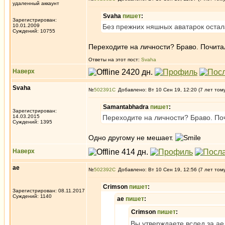
удаленный аккаунт
Svaha
пишет
:
Зарегистрирован:
10.01.2009
Без прежних няшных аватарок остал
Суждений: 10755
Переходите на личности? Браво. Почита
Ответы на этот пост:
Svaha
Наверх
Svaha
№
502391
Добавлено: Вт 10 Сен 19, 12:20 (7 лет том
Samantabhadra
пишет
:
Зарегистрирован:
14.03.2015
Переходите на личности? Браво. По
Суждений: 1395
Одно другому не мешает.
Наверх
ae
№
502392
Добавлено: Вт 10 Сен 19, 12:56 (7 лет том
Crimson
пишет
:
Зарегистрирован: 08.11.2017
Суждений: 1140
ae
пишет
:
Crimson
пишет
:
Вы утверждаете вслед за ае