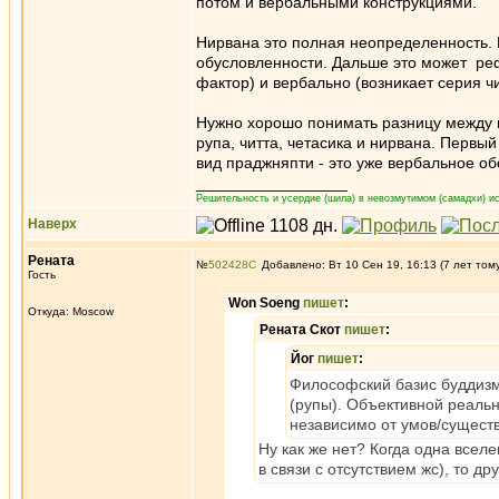
потом и вербальными конструкциями.
Нирвана это полная неопределенность. 
обусловленности. Дальше это может ре
фактор) и вербально (возникает серия ч
Нужно хорошо понимать разницу между 
рупа, читта, четасика и нирвана. Первы
вид праджняпти - это уже вербальное об
_________________
Решительность и усердие (шила) в невозмутимом (самадхи) ис
Наверх
Рената
№
502428
Добавлено: Вт 10 Сен 19, 16:13 (7 лет том
Гость
Won Soeng
пишет
:
Откуда: Moscow
Рената Скот
пишет
:
Йог
пишет
:
Философский базис буддизма
(рупы). Объективной реаль
независимо от умов/существ
Ну как же нет? Когда одна вселе
в связи с отсутствием жс), то др