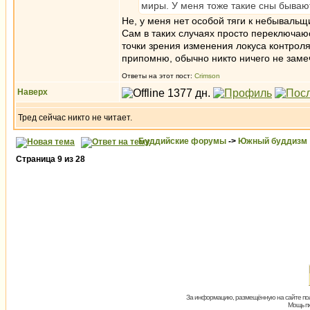
миры. У меня тоже такие сны бываю
Не, у меня нет особой тяги к небывальщ
Сам в таких случаях просто переключаю
точки зрения изменения локуса контрол
припомню, обычно никто ничего не заме
Ответы на этот пост:
Crimson
Наверх
Тред сейчас никто не читает.
Буддийские форумы
->
Южный буддизм
Страница
9
из
28
За информацию, размещённую на сайте пол
Мощь пх