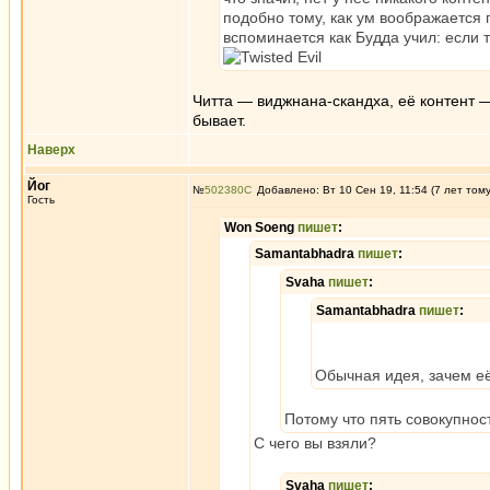
подобно тому, как ум воображается
вспоминается как Будда учил: если 
Читта — виджнана-скандха, её контент — 
бывает.
Наверх
Йог
№
502380
Добавлено: Вт 10 Сен 19, 11:54 (7 лет том
Гость
Won Soeng
пишет
:
Samantabhadra
пишет
:
Svaha
пишет
:
Samantabhadra
пишет
:
Обычная идея, зачем е
Потому что пять совокупнос
С чего вы взяли?
Svaha
пишет
: