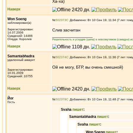
Ха-ха)
Наверх
Won Soeng
№
502373
Добавлено: Вт 10 Сен 19, 11:34 (7 лет том
заблокирован(а)
Зарегистрирован:
Слив засчитан
14.07.2006
_________________
Суждений: 14466
Откуда: Королев
Решительность и усердие (шила) в невозмутимом (самадхи) ис
Наверх
Samantabhadra
№
502374
Добавлено: Вт 10 Сен 19, 11:36 (7 лет том
удаленный аккаунт
Ой не могу, БТР, вы очень смешной)
Зарегистрирован:
10.01.2009
Суждений: 10755
Наверх
Йог
№
502378
Добавлено: Вт 10 Сен 19, 11:48 (7 лет том
Гость
Svaha
пишет
:
Samantabhadra
пишет
:
Svaha
пишет
:
Won Soeng
пишет
: