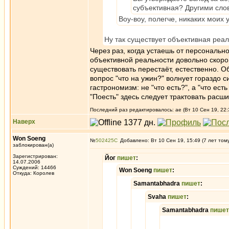
субъективная? Другими сло
Воу-воу, полегче, никаких моих 
Ну так существует объективная реа
Через раз, когда устаешь от персонально
объективной реальности довольно скоро
существовать перестаёт, естественно. Об
вопрос "что на ужин?" волнует гораздо с
гастрономизм: не "что есть?", а "что есть
"Поесть" здесь следует трактовать расши
Последний раз редактировалось: ae (Вт 10 Сен 19, 22:
Наверх
Won Soeng
№
502425
Добавлено: Вт 10 Сен 19, 15:49 (7 лет том
заблокирован(а)
Зарегистрирован:
Йог
пишет
:
14.07.2006
Суждений: 14466
Won Soeng
пишет
:
Откуда: Королев
Samantabhadra
пишет
:
Svaha
пишет
:
Samantabhadra
пишет