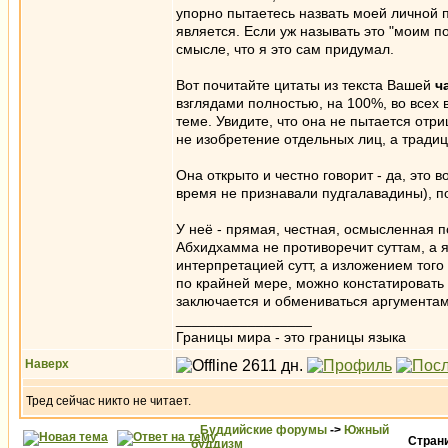
упорно пытаетесь назвать моей личной 
является. Если уж называть это "моим по
смысле, что я это сам придумал.
Вот почитайте цитаты из текста Вашей
ч
взглядами полностью, на 100%, во всех
теме. Увидите, что она не пытается отри
не изобретение отдельных лиц, а тради
Она открыто и честно говорит - да, это 
время не признавали пудгалавадины), по
У неё - прямая, честная, осмысленная п
Абхидхамма не противоречит суттам, а я
интерпретацией сутт, а изложением того 
по крайней мере, можно констатировать
заключается и обмениваться аргументам
_________________
Границы мира - это границы языка
Наверх
Тред сейчас никто не читает.
Буддийские форумы
->
Южный
Стран
буддизм