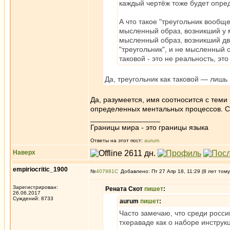
каждый чертёж тоже будет опре
А что такое "треугольник вообще"
мысленный образ, возникший у м
мысленный образ, возникший дв
"треугольник", и не мысленный о
таковой - это не реальность, эт
Да, треугольник как таковой — лишь
Да, разумеется, имя соотносится с тем
определенных ментальных процессов. С 
_________________
Границы мира - это границы языка
Ответы на этот пост:
aurum
Наверх
empiriocritic_1900
№
407981
Добавлено: Пт 27 Апр 18, 11:29 (8 лет тому
Зарегистрирован:
Рената Скот
пишет
:
26.06.2017
Суждений: 8733
aurum
пишет
:
Часто замечаю, что среди росс
тхераваде как о наборе инструкц