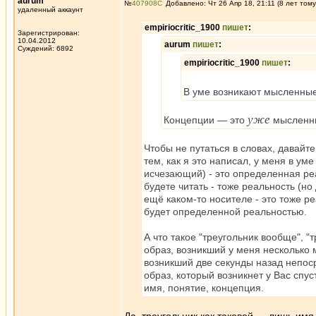
aurum
№
407908
Добавлено: Чт 26 Апр 18, 21:11 (8 лет тому
удаленный аккаунт
empiriocritic_1900
пишет
:
Зарегистрирован:
10.04.2012
aurum
пишет
:
Суждений: 6892
empiriocritic_1900
пишет
:
В уме возникают мысленные
уже
Концепции — это
мысленны
Чтобы не путаться в словах, давайт
тем, как я это написал, у меня в ум
исчезающий) - это определенная реа
будете читать - тоже реальность (но
ещё каком-то носителе - это тоже р
будет определенной реальностью.
А что такое "треугольник вообще", "
образ, возникший у меня несколько 
возникший две секунды назад непос
образ, который возникнет у Вас спуст
имя, понятие, концепция.