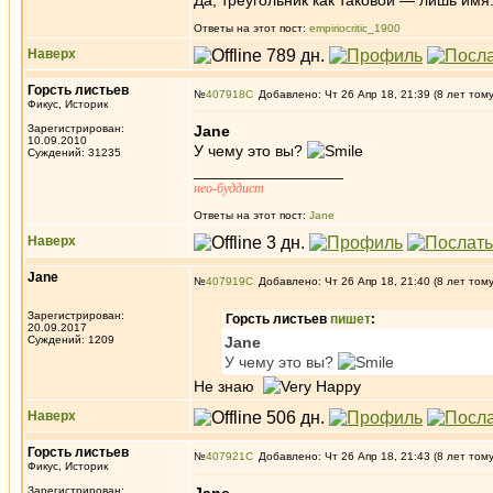
Да, треугольник как таковой — лишь имя
Ответы на этот пост:
empiriocritic_1900
Наверх
Горсть листьев
№
407918
Добавлено: Чт 26 Апр 18, 21:39 (8 лет том
Фикус, Историк
Зарегистрирован:
Jane
10.09.2010
У чему это вы?
Суждений: 31235
_________________
нео-буддист
Ответы на этот пост:
Jane
Наверх
Jane
№
407919
Добавлено: Чт 26 Апр 18, 21:40 (8 лет том
Зарегистрирован:
Горсть листьев
пишет
:
20.09.2017
Суждений: 1209
Jane
У чему это вы?
Не знаю
Наверх
Горсть листьев
№
407921
Добавлено: Чт 26 Апр 18, 21:43 (8 лет том
Фикус, Историк
Зарегистрирован: