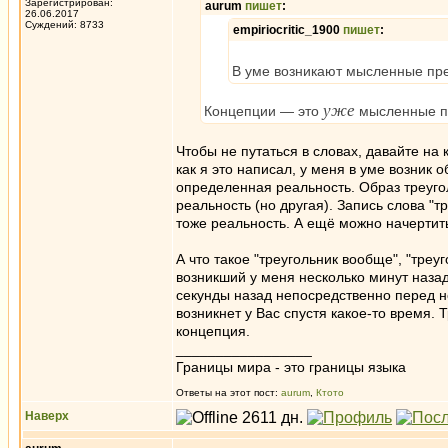
Зарегистрирован:
aurum
пишет
:
26.06.2017
Суждений: 8733
empiriocritic_1900
пишет
:
В уме возникают мысленные пр
уже
Концепции — это
мысленные пр
Чтобы не путаться в словах, давайте на
как я это написал, у меня в уме возник 
определенная реальность. Образ треуголь
реальность (но другая). Запись слова "т
тоже реальность. А ещё можно начертит
А что такое "треугольник вообще", "треуг
возникший у меня несколько минут назад
секунды назад непосредственно перед н
возникнет у Вас спустя какое-то время. Т
концепция.
_________________
Границы мира - это границы языка
Ответы на этот пост:
aurum
,
Ктото
Наверх