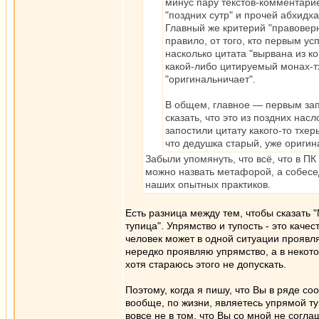
минус пару текстов-комментарие
"поздних сутр" и прочей абхидх
Главный же критерий "правоверно
правило, от того, кто первым ус
насколько цитата "вырвана из к
какой-либо цитируемый монах-т
"оригинальничает".
В общем, главное — первым запос
сказать, что это из поздних на
запостили цитату какого-то тхе
что дедушка старый, уже оригин
Забыли упомянуть, что всё, что в П
можно назвать метафорой, а собесе
наших опытных практиков.
Есть разница между тем, чтобы сказать "
тупица". Упрямство и тупость - это каче
человек может в одной ситуации проявлят
нередко проявляю упрямство, а в некото
хотя стараюсь этого не допускать.
Поэтому, когда я пишу, что Вы в ряде со
вообще, по жизни, являетесь упрямой ту
вовсе не в том, что Вы со мной не согла