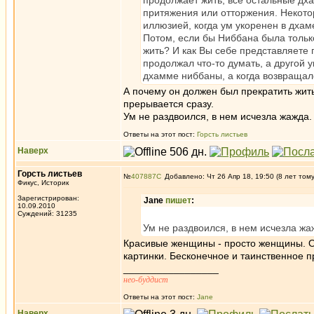
продолжает жить, все остальные дх
притяжения или отторжения. Некотор
иллюзией, когда ум укоренен в дха
Потом, если бы Ниббана была тольк
жить? И как Вы себе представляете 
продолжал что-то думать, а другой 
дхамме ниббаны, а когда возвращал
А почему он должен был прекратить жит
прерывается сразу.
Ум не раздвоился, в нем исчезла жажда.
Ответы на этот пост:
Горсть листьев
Наверх
Горсть листьев
№
407887
Добавлено: Чт 26 Апр 18, 19:50 (8 лет том
Фикус, Историк
Зарегистрирован:
Jane
пишет
:
10.09.2010
Суждений: 31235
Ум не раздвоился, в нем исчезла жа
Красивые женщины - просто женщины. О
картинки. Бесконечное и таинственное п
_________________
нео-буддист
Ответы на этот пост:
Jane
Наверх