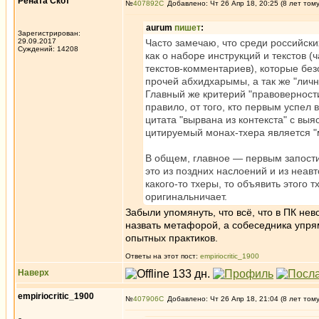
Рената Скот
№
407892
Добавлено: Чт 26 Апр 18, 20:25 (8 лет том
aurum
пишет
:
Зарегистрирован:
29.09.2017
Часто замечаю, что среди российск
Суждений: 14208
как о наборе инструкций и текстов (
текстов-комментариев), которые без
прочей абхидхарымы, а так же "лич
Главный же критерий "правоверности"
правило, от того, кто первым успел 
цитата "вырвана из контекста" с вы
цитируемый монах-тхера является "
В общем, главное — первым запостить
это из поздних наслоений и из неав
какого-то тхеры, то объявить этого
оригинальничает.
Забыли упомянуть, что всё, что в ПК н
назвать метафорой, а собеседника упря
опытных практиков.
Ответы на этот пост:
empiriocritic_1900
Наверх
empiriocritic_1900
№
407906
Добавлено: Чт 26 Апр 18, 21:04 (8 лет том