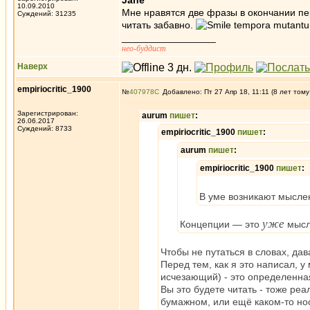
Jane
10.09.2010
Мне нравятся две фразы в окончании пер
Суждений: 31235
читать забавно.
tempora mutantu
_________________
нео-буддист
Наверх
empiriocritic_1900
№
407978
Добавлено: Пт 27 Апр 18, 11:11 (8 лет тому
Зарегистрирован:
aurum
пишет
:
26.06.2017
Суждений: 8733
empiriocritic_1900
пишет
:
aurum
пишет
:
empiriocritic_1900
пишет
:
В уме возникают мысле
уже
Концепции — это
мысл
Чтобы не путаться в словах, да
Перед тем, как я это написал, у
исчезающий) - это определенная
Вы это будете читать - тоже реа
бумажном, или ещё каком-то нос