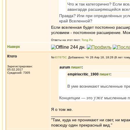
Что ж так категорично? Если вс
авангарде расширяющейся вселе
Правда? Или при определённых усл
край Вселенной?
Если вселенная будет постоянно расширя
условием - постоянное расширение. Мож
Ответы на этот пост:
Tong Po
Наверх
Ктото
№
407875
Добавлено: Чт 26 Апр 18, 18:26 (8 лет том
Зарегистрирован:
aurum
пишет
:
05.02.2017
Суждений: 7305
empiriocritic_1900
пишет
:
В уме возникают мысленные пр
уже
Концепции — это
мысленные пр
Я о том же.
_________________
"Там, куда не проникают ни свет, ни мрак
повсюду один прекрасный вид."