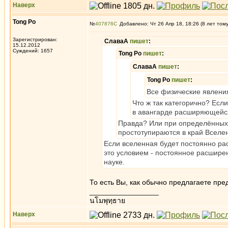
Наверх
Tong Po
№
407876
Добавлено: Чт 26 Апр 18, 18:26 (8 лет том
Зарегистрирован:
СлаваА
пишет
:
15.12.2012
Суждений: 1657
Tong Po
пишет
:
СлаваА
пишет
:
Tong Po
пишет
:
Все физические явления
Что ж так категорично? Есл
в авангарде расширяющейся
Правда? Или при определённых
простотупираются в край Вселе
Если вселенная будет постоянно рас
это условием - постоянное расширен
науке.
То есть Вы, как обычно предлагаете пре
_________________
นโมพุทฺธาย
Наверх