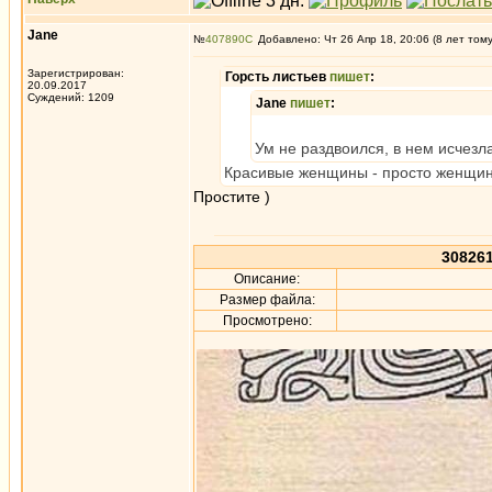
Jane
№
407890
Добавлено: Чт 26 Апр 18, 20:06 (8 лет том
Зарегистрирован:
Горсть листьев
пишет
:
20.09.2017
Суждений: 1209
Jane
пишет
:
Ум не раздвоился, в нем исчезл
Красивые женщины - просто женщи
Простите )
30826
Описание:
Размер файла:
Просмотрено: