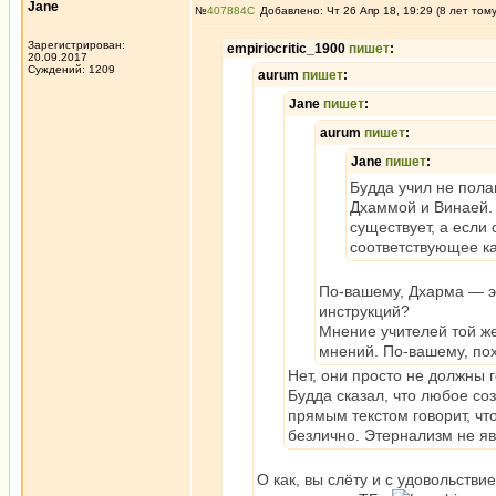
Jane
№
407884
Добавлено: Чт 26 Апр 18, 19:29 (8 лет том
Зарегистрирован:
empiriocritic_1900
пишет
:
20.09.2017
Суждений: 1209
aurum
пишет
:
Jane
пишет
:
aurum
пишет
:
Jane
пишет
:
Будда учил не пола
Дхаммой и Винаей. 
существует, а если
соответствующее ка
По-вашему, Дхарма — эт
инструкций?
Мнение учителей той же 
мнений. По-вашему, по
Нет, они просто не должны г
Будда сказал, что любое соз
прямым текстом говорит, что
безлично. Этернализм не я
О как, вы слёту и с удовольств