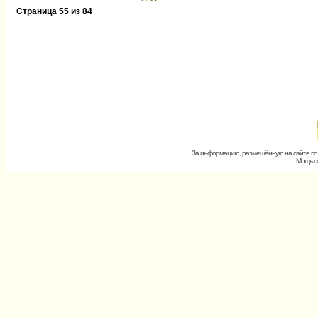
Страница
55
из
84
За информацию, размещённую на сайте пол
Мощь пх