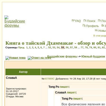
FAQ
Поиск
По
Профиль
Новы
В этом разд
Книга о тайской Дхаммакае - обзор и обс
Страницы
Пред.
1
,
2
,
3
,
4
,
5
,
6
,
7
...
52
,
53
,
54
,
55
,
56
,
57
,
58
...
77
,
78
,
79
,
80
,
81
,
82
Буддийские форумы
->
Южный буддизм
Автор
СлаваА
№
407869
Добавлено: Чт 26 Апр 18, 17:28 (8 лет том
Tong Po
пишет
:
Зарегистрирован:
31.10.2017
СлаваА
пишет
:
Суждений: 18720
Откуда: Москва
Tong Po
пишет
:
Все физические явления во 