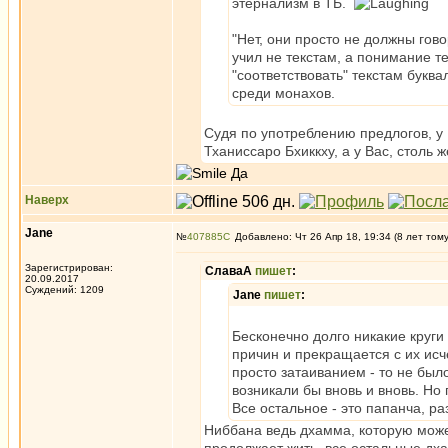
этернализм в ТБ.
"Нет, они просто не должны гово
учил не текстам, а понимание т
"соответствовать" текстам букв
среди монахов.
Судя по употреблению предлогов, у 
Тханиссаро Бхиккху, а у Вас, столь 
Да
Наверх
Jane
№
407885
Добавлено: Чт 26 Апр 18, 19:34 (8 лет том
Зарегистрирован:
СлаваА
пишет
:
20.09.2017
Суждений: 1209
Jane
пишет
:
Бесконечно долго никакие круги 
причин и прекращается с их ис
просто затаиванием - то не был
возникали бы вновь и вновь. Но
Все остальное - это папанча, р
Ниббана ведь дхамма, которую может