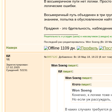
В восьмеричном пути нет логики. Просто 
логические ошибки.
Восьмеричный путь объединен в три груп
знанием, попытка в обусловленном найт
Праджня - это бдительность, наблюдение
_________________
Решительность и усердие (шила) в невозмутимом (самадхи) ис
Последний раз редактировалось: Won Soeng (Вс 18 Мар
Наверх
КИ
№
395712
Добавлено: Вс 18 Мар 18, 16:22 (8 лет том
3Д
Зарегистрирован:
Won Soeng
пишет
:
17.02.2005
Суждений: 52231
КИ
пишет
:
Won Soeng
пишет
:
Ктото
пишет
:
Won Soeng
Конечно, к логике тоже
Но если уж рассуждать, 
В каких случаях требуется 