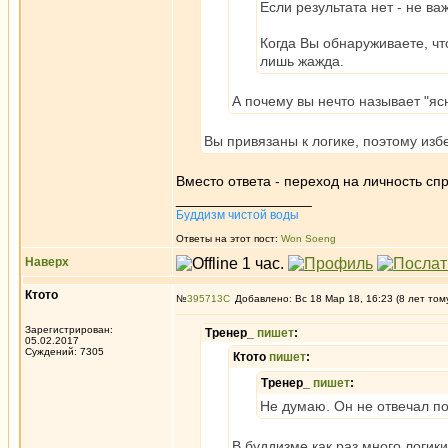
Если результата нет - не в
Когда Вы обнаруживаете, чт
лишь жажда.
А почему вы нечто называет "ясно
Вы привязаны к логике, поэтому избег
Вместо ответа - переход на личность сп
_________________
Буддизм чистой воды
Ответы на этот пост:
Won Soeng
Наверх
Ктото
№
395713
Добавлено: Вс 18 Мар 18, 16:23 (8 лет том
Зарегистрирован:
Тренер_
пишет
:
05.02.2017
Суждений: 7305
Ктото
пишет
:
Тренер_
пишет
:
Не думаю. Он не отвечал по
В буддизме как раз много логи