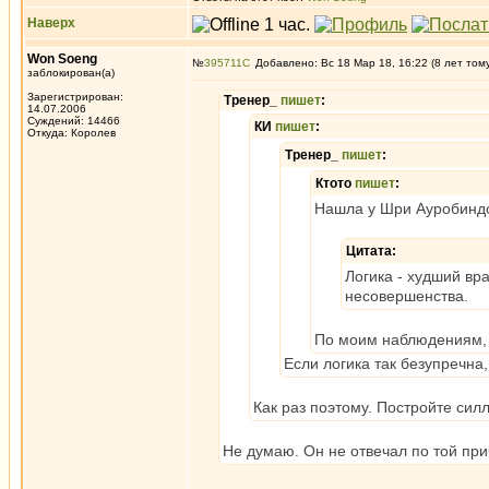
Наверх
Won Soeng
№
395711
Добавлено: Вс 18 Мар 18, 16:22 (8 лет том
заблокирован(а)
Зарегистрирован:
Тренер_
пишет
:
14.07.2006
Суждений: 14466
КИ
пишет
:
Откуда: Королев
Тренер_
пишет
:
Ктото
пишет
:
Нашла у Шри Ауробиндо
Цитата:
Логика - худший вра
несовершенства.
По моим наблюдениям, а
Если логика так безупречна
Как раз поэтому. Постройте силл
Не думаю. Он не отвечал по той при