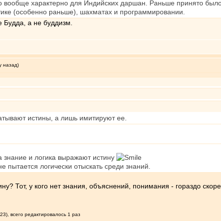
Это вообще характерно для Индийских даршан. Раньше принято был
тике (особенно раньше), шахматах и программировании.
е Будда, а не буддизм.
у назад)
ватывают истины, а лишь имитируют ее.
а знание и логика выражают истину
е пытается логически отыскать среди знаний.
тину? Тот, у кого нет знания, объяснений, понимания - гораздо скоре
23), всего редактировалось 1 раз