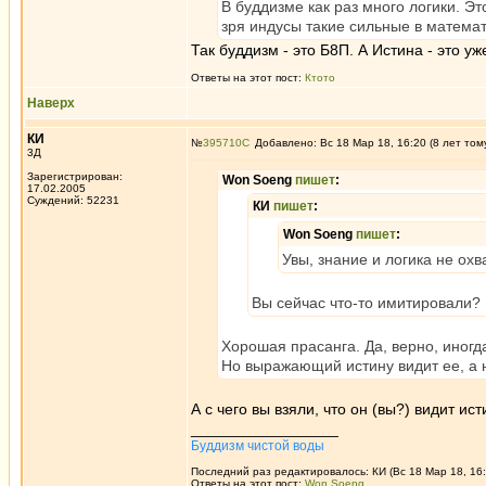
В буддизме как раз много логики. 
зря индусы такие сильные в матема
Так буддизм - это Б8П. А Истина - это уж
Ответы на этот пост:
Ктото
Наверх
КИ
№
395710
Добавлено: Вс 18 Мар 18, 16:20 (8 лет том
3Д
Зарегистрирован:
Won Soeng
пишет
:
17.02.2005
Суждений: 52231
КИ
пишет
:
Won Soeng
пишет
:
Увы, знание и логика не ох
Вы сейчас что-то имитировали?
Хорошая прасанга. Да, верно, иногд
Но выражающий истину видит ее, а н
А с чего вы взяли, что он (вы?) видит ис
_________________
Буддизм чистой воды
Последний раз редактировалось: КИ (Вс 18 Мар 18, 16:
Ответы на этот пост:
Won Soeng