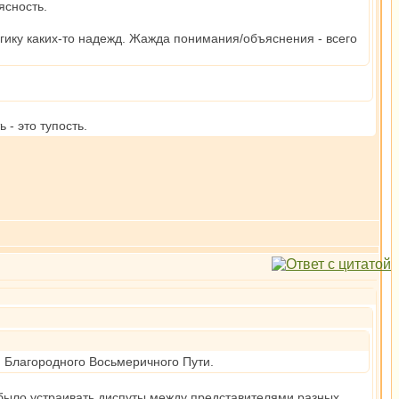
ясность.
огику каких-то надежд. Жажда понимания/объяснения - всего
 - это тупость.
я Благородного Восьмеричного Пути.
 было устраивать диспуты между представителями разных