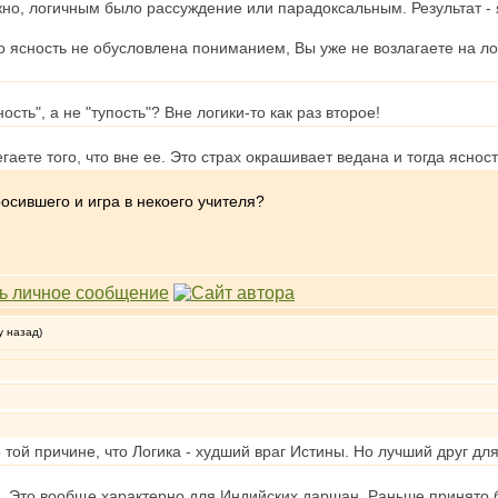
ажно, логичным было рассуждение или парадоксальным. Результат - 
о ясность не обусловлена пониманием, Вы уже не возлагаете на л
сть", а не "тупость"? Вне логики-то как раз второе!
аете того, что вне ее. Это страх окрашивает ведана и тогда ясность
росившего и игра в некоего учителя?
у назад)
 той причине, что Логика - худший враг Истины. Но лучший друг дл
ки. Это вообще характерно для Индийских даршан. Раньше принято