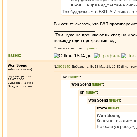
школ. Не зря индусы такие сил
Так буддизм - это Б8П. А Истина - эт
Вы хотите сказать, что Б8П противоречи
_________________
"Там, куда не проникают ни свет, ни мрак
повсюду один прекрасный вид."
Ответы на этот пост:
Тренер_
Наверх
Won Soeng
№
395714
Добавлено: Вс 18 Мар 18, 16:25 (8 лет том
заблокирован(а)
Зарегистрирован:
КИ
пишет
:
14.07.2006
Суждений: 14466
Won Soeng
пишет
:
Откуда: Королев
КИ
пишет
:
Won Soeng
пишет
:
Ктото
пишет
:
Won Soeng
Конечно, к логике 
Но если уж рассужд