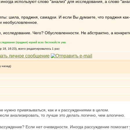
иногда используют слово "анализ" для исследования, а слово "анал
пы: шила, праджня, самадхи. И если Вы думаете, что праджня как-то
и необусловленное.
, исследование. Чего? Обусловленности. Не абстрактно, а конкретн
следовании (праджня) корней всех беспокойств ума.
 18, 16:23), всего редактировалось 1 раз
у назад)
 не нужно привязываться, как и к рассуждениями в целом.
если анализировать, то лучше это делать логично, чем алогично.
рассуждение? Если нет очевидности. Иногда рассуждение помогает