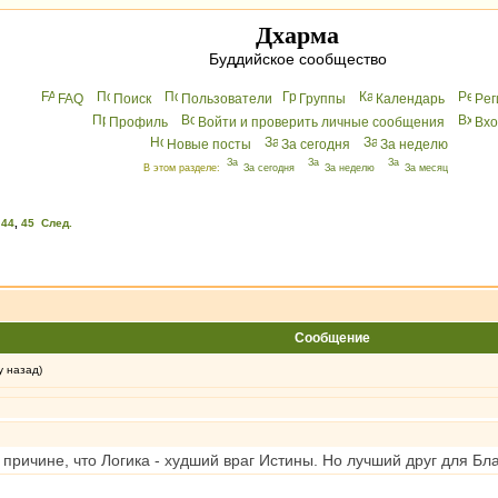
Дхарма
Буддийское сообщество
FAQ
Поиск
Пользователи
Группы
Календарь
Peг
Профиль
Войти и проверить личные сообщения
Вхo
Новые посты
За сегодня
За неделю
В этом разделе:
За сегодня
За неделю
За месяц
,
44
,
45
След.
Сообщение
у назад)
 причине, что Логика - худший враг Истины. Но лучший друг для Б