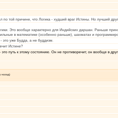
л по той причине, что Логика - худший враг Истины. Но лучший дру
логики. Это вообще характерно для Индийских даршан. Раньше при
 сильные в математике (особенно раньше), шахматах и программир
 - это уже Будда, а не буддизм.
речит Истине?
- это путь к этому состоянию. Он не противоречит, он вообще в друг
у назад)