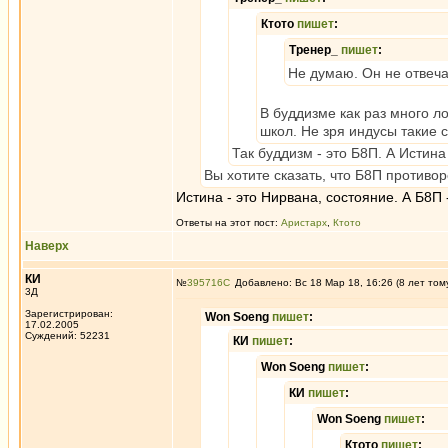
Ктото
пишет
:
Тренер_
пишет
:
Не думаю. Он не отвеча
В буддизме как раз много 
школ. Не зря индусы такие
Так буддизм - это Б8П. А Истина
Вы хотите сказать, что Б8П противо
Истина - это Нирвана, состояние. А Б8П 
Ответы на этот пост:
Аристарх
,
Ктото
Наверх
КИ
№
395716
Добавлено: Вс 18 Мар 18, 16:26 (8 лет том
3Д
Зарегистрирован:
Won Soeng
пишет
:
17.02.2005
Суждений: 52231
КИ
пишет
:
Won Soeng
пишет
:
КИ
пишет
:
Won Soeng
пишет
:
Ктото
пишет
: