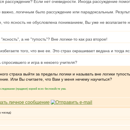
тся рассуждение? Если нет очевидности. Иногда рассуждение пом
не важно, логичным было рассуждение или парадоксальным. Результа
, что ясность не обусловлена пониманием, Вы уже не возлагаете 
"ясность", а не "тупость"? Вне логики-то как раз второе!
избегаете того, что вне ее. Это страх окрашивает ведана и тогда ясн
ь спросившего и игра в некоего учителя?
ного страха выйти за пределы логики и называть вне логики тупост
ление. Или Вы считаете, что Вам у меня нечему научиться?
следовании (праджня) корней всех беспокойств ума.
у назад)