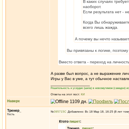
В каких случаях требуе
наоборот.
Если результата нет - 
Когда Вы обнаруживаете
всего лишь жажда.
А почему вы нечто называет 
Вы привязаны к логике, поэтому 
Вместо ответа - переход на личност
А разве был вопрос, а не выражение лич
Игры у Вас в уме, а тут обычное настав
_________________
Решительность и усердие (шила) в невозмутимом (самадхи) ис
Ответы на этот пост:
КИ
Наверх
Тренер_
№
395715
Добавлено: Вс 18 Мар 18, 16:25 (8 лет том
Гость
Ктото
пишет
:
Тренер_
пишет
: