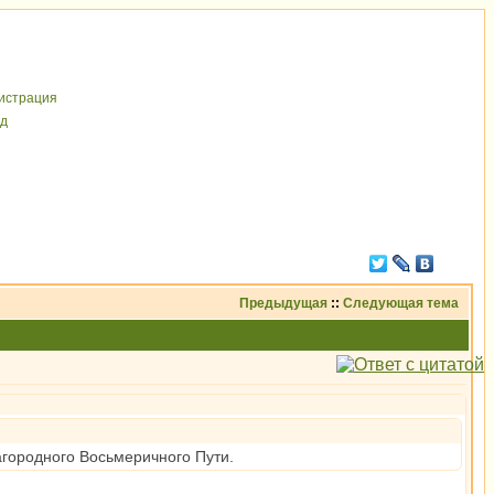
иcтрaция
д
Предыдущая
::
Следующая тема
лагородного Восьмеричного Пути.