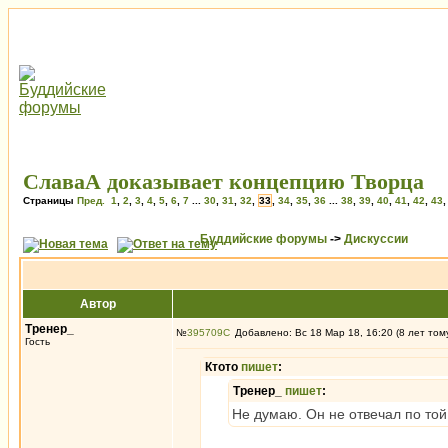
СлаваА доказывает концепцию Творца
Страницы
Пред.
1
,
2
,
3
,
4
,
5
,
6
,
7
...
30
,
31
,
32
,
33
,
34
,
35
,
36
...
38
,
39
,
40
,
41
,
42
,
43
Буддийские форумы
->
Дискуссии
Автор
Тренер_
№
395709
Добавлено: Вс 18 Мар 18, 16:20 (8 лет том
Гость
Ктото
пишет
:
Тренер_
пишет
:
Не думаю. Он не отвечал по той