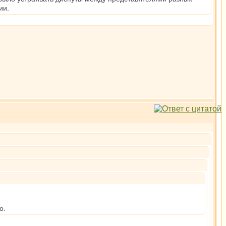
ии.
о.