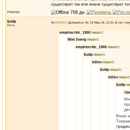
существует так или иначе существует то
Наверх
Бобр
№
395465
Добавлено: Вс 18 Мар 18, 12:31 (8 лет том
Гость
empiriocritic_1900
пишет
:
Won Soeng
пишет
:
empiriocritic_1900
пишет
:
Бобр
пишет
:
isDen
пишет
:
Бобр
пишет
:
isDen
пишет
Бобр
п
Up
Мн
пр
де
Ваше м
Тхерав
тради