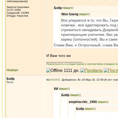
заблокирован(а)
Зарегистрирован:
Бобр
пишет
:
14.07.2006
Суждений: 14466
Won Soeng
пишет
:
Откуда: Королев
Все упирается в то, что Вы, Г
новичка - все адаптировать под
стремиться овладевать Дхармой.
практикующим учителям, Вас ув
кармы (склонностей). Вы и сами
Слава Вам, о Остроглазый, слава Ва
И Вам того же
_________________
Решительность и усердие (шила) в невозмутимом (самадхи) ис
Наверх
Бобр
№
395483
Добавлено: Вс 18 Мар 18, 12:49 (8 лет том
Гость
КИ
пишет
:
Бобр
пишет
:
empiriocritic_1900
пишет
:
Бобр
пишет
: