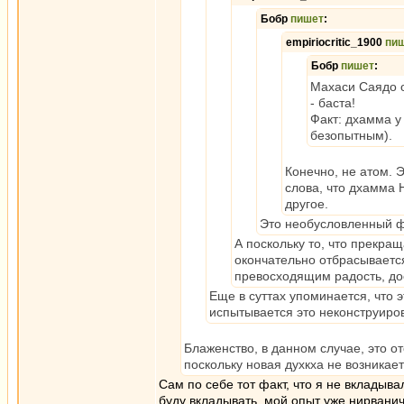
Бобр
пишет
:
empiriocritic_1900
пи
Бобр
пишет
:
Махаси Саядо 
- баста!
Факт: дхамма у
безопытным).
Конечно, не атом. 
слова, что дхамма 
другое.
Это необусловленный ф
А поскольку то, что прекра
окончательно отбрасываетс
превосходящим радость, д
Еще в суттах упоминается, что 
испытывается это неконструиро
Блаженство, в данном случае, это от
поскольку новая духкха не возникае
Сам по себе тот факт, что я не вкладыв
буду вкладывать, мой опыт уже нирванич