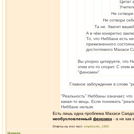
Цитат 
Учител
Не сотвори
Не сотвори себе
Та не. Хватит вашей
А в чём конкретно закл
То, что Ниббана есть н
прижизненного состояни
досточтимого Махаси С
Вы упорно цитируете, что Н
этим кто-то спорит. С этим
"феномен".
Главное заблуждение в слове "р
"Реальность" Ниббаны означает, что 
какая-то вещь. Если понимать "реаль
Ниббане нельзя.
Есть лишь одна проблема Махаси Саяд
необусловленный
феномен
- а не как
Ответы на этот пост:
empiriocritic_1900
Наверх