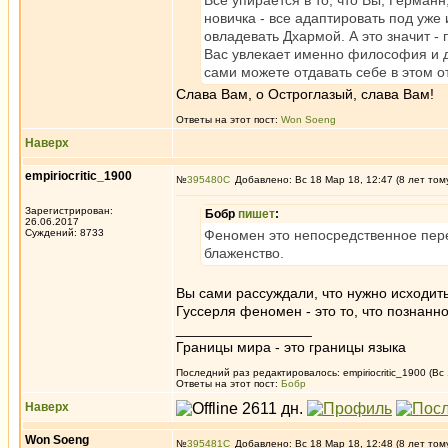
Все упирается в то, что Вы, Герма
новичка - все адаптировать под уже
овладевать Дхармой. А это значит -
Вас увлекает именно философия и д
сами можете отдавать себе в этом о
Слава Вам, о Остроглазый, слава Вам!
Ответы на этот пост:
Won Soeng
Наверх
empiriocritic_1900
№
395480
Добавлено: Вс 18 Мар 18, 12:47 (8 лет том
Зарегистрирован:
Бобр
пишет
:
26.06.2017
Суждений: 8733
Феномен это непосредственное пер
блаженство.
Вы сами рассуждали, что нужно исходить
Гуссерля феномен - это то, что познанно
_________________
Границы мира - это границы языка
Последний раз редактировалось: empiriocritic_1900 (Вс
Ответы на этот пост:
Бобр
Наверх
Won Soeng
№
395481
Добавлено: Вс 18 Мар 18, 12:48 (8 лет том