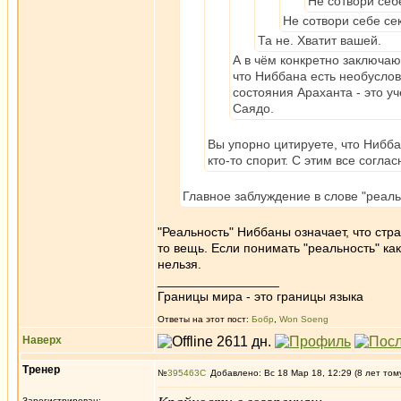
Не сотвори себ
Не сотвори себе сек
Та не. Хватит вашей.
А в чём конкретно заключаю
что Ниббана есть необусло
состояния Араханта - это у
Саядо.
Вы упорно цитируете, что Нибба
кто-то спорит. С этим все согл
Главное заблуждение в слове "реаль
"Реальность" Ниббаны означает, что стра
то вещь. Если понимать "реальность" как
нельзя.
_________________
Границы мира - это границы языка
Ответы на этот пост:
Бобр
,
Won Soeng
Наверх
Тренер
№
395463
Добавлено: Вс 18 Мар 18, 12:29 (8 лет том
Зарегистрирован: