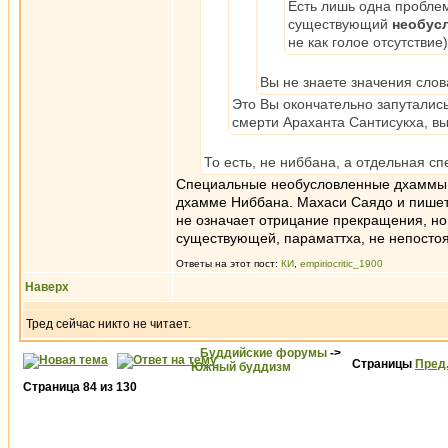
Есть лишь одна пробле
существующий
необус
не как голое отсутствие)
Вы не знаете значения сло
Это Вы окончательно запуталис
смерти Араханта Сантисукха, в
То есть, не ниббана, а отдельная с
Специальные необусловленные дхаммы в
дхамме Ниббана. Махаси Саядо и пишет,
не означает отрицание прекращения, но
существующей, параматтха, не непосто
Ответы на этот пост:
КИ
,
empiriocritic_1900
Наверх
Тред сейчас никто не читает.
Буддийские форумы
->
Страницы
Пред
Южный буддизм
Страница
84
из
130