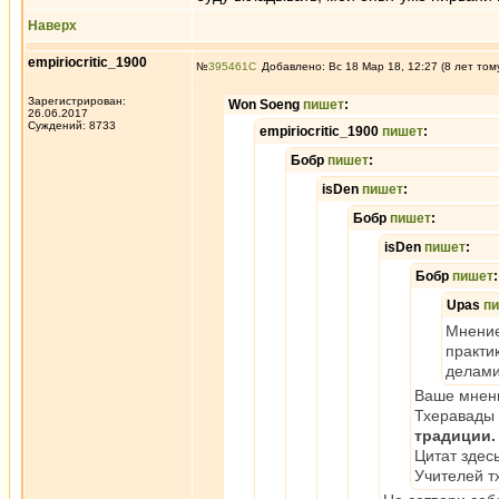
Наверх
empiriocritic_1900
№
395461
Добавлено: Вс 18 Мар 18, 12:27 (8 лет том
Зарегистрирован:
Won Soeng
пишет
:
26.06.2017
Суждений: 8733
empiriocritic_1900
пишет
:
Бобр
пишет
:
isDen
пишет
:
Бобр
пишет
:
isDen
пишет
:
Бобр
пишет
:
Upas
п
Мнение
практи
делами
Ваше мнени
Тхеравады
традиции.
Цитат здес
Учителей т