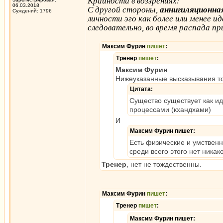
Крайности в воззрениях:
06.03.2018
С другой стороны,
аннигиляционна
Суждений: 1796
личности эго как более или менее 
следовательно, во время распада п
Максим Фурин
пишет
:
Тренер
пишет
:
Максим Фурин
Нижеуказанные высказывания т
Цитата:
Существо существует как и
процессами (кхандхами)
И
Максим Фурин пишет:
Есть физические и умственн
среди всего этого нет никак
Тренер
, нет не тождественны.
Максим Фурин
пишет
:
Тренер
пишет
:
Максим Фурин пишет: