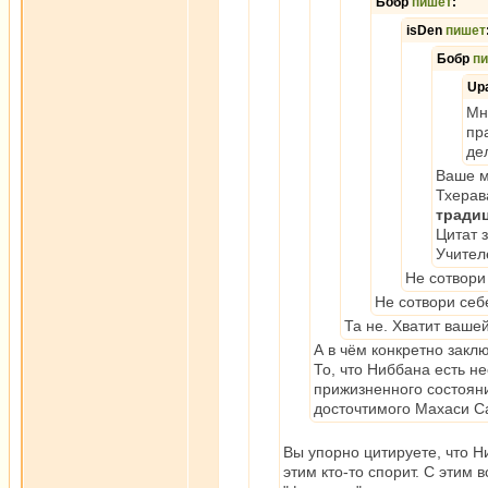
Бобр
пишет
:
isDen
пишет
Бобр
п
Up
Мн
пр
де
Ваше м
Тхерав
тради
Цитат 
Учител
Не сотвори
Не сотвори себе
Та не. Хватит вашей
А в чём конкретно закл
То, что Ниббана есть н
прижизненного состояни
досточтимого Махаси С
Вы упорно цитируете, что Н
этим кто-то спорит. С этим