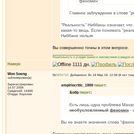
"феномен".
Главное заблуждение в слове "р
"Реальность" Ниббаны означает, что 
какая-то вещь. Если понимать "реаль
Ниббане нельзя.
Вы совершенно точны в этом вопросе.
_________________
Решительность и усердие (шила) в невозмутимом (самадхи) ис
Наверх
Won Soeng
№
395473
Добавлено: Вс 18 Мар 18, 12:39 (8 лет том
заблокирован(а)
Зарегистрирован:
empiriocritic_1900
пишет
:
14.07.2006
Суждений: 14466
Бобр
пишет
:
Откуда: Королев
Есть лишь одна проблема Маха
необусловленный
феномен
- 
Вы не знаете значения слова "фено