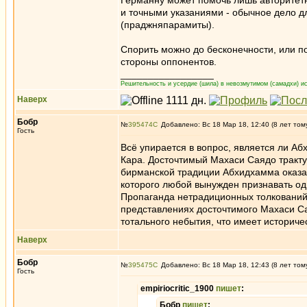
Германну может помочь лишь авторитет
и точными указаниями - обычное дело д
(праджняпарамиты).
Спорить можно до бесконечности, или п
стороны оппонентов.
_________________
Решительность и усердие (шила) в невозмутимом (самадхи) ис
Наверх
Бобр
№
395474
Добавлено: Вс 18 Мар 18, 12:40 (8 лет том
Гость
Всё упирается в вопрос, является ли А
Кара. Досточтимый Махаси Саядо тракту
бирманской традиции Абхидхамма оказа
которого любой вынужден признавать од
Пропаганда нетрадиционных толкований
представлениях досточтимого Махаси С
тотального небытия, что имеет историче
Наверх
Бобр
№
395475
Добавлено: Вс 18 Мар 18, 12:43 (8 лет том
Гость
empiriocritic_1900
пишет
:
Бобр
пишет
: