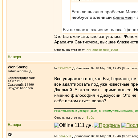
Есть лишь одна проблема Маха
необусловленный
феномен
- 
Вы не знаете значения слова "фено
Это Вы окончательно запутались. Феном
Араханта Сантисукха, высшее блаженств
Ответы на этот пост:
КИ
,
empiriocritic_1900
Наверх
Won Soeng
№
395476
Добавлено: Вс 18 Мар 18, 12:45 (8 лет том
заблокирован(а)
Зарегистрирован:
Все упирается в то, что Вы, Германн, в
14.07.2006
все адаптировать под уже известные пре
Суждений: 14466
Откуда: Королев
Дхармой. А это значит - применять ее. 
именно философия и дискуссии. Это не 
себе в этом отчет, верно?
_________________
Решительность и усердие (шила) в невозмутимом (самадхи) ис
Ответы на этот пост:
Бобр
Наверх
КИ
№
395477
Добавлено: Вс 18 Мар 18, 12:46 (8 лет том