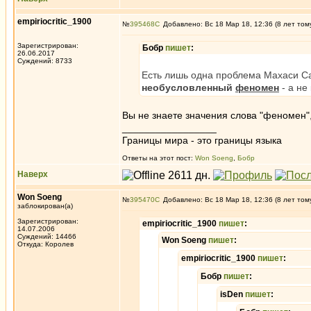
empiriocritic_1900
№
395468
Добавлено: Вс 18 Мар 18, 12:36 (8 лет том
Зарегистрирован:
Бобр
пишет
:
26.06.2017
Суждений: 8733
Есть лишь одна проблема Махаси С
необусловленный
феномен
- а не
Вы не знаете значения слова "феномен"
_________________
Границы мира - это границы языка
Ответы на этот пост:
Won Soeng
,
Бобр
Наверх
Won Soeng
№
395470
Добавлено: Вс 18 Мар 18, 12:36 (8 лет том
заблокирован(а)
Зарегистрирован:
empiriocritic_1900
пишет
:
14.07.2006
Суждений: 14466
Won Soeng
пишет
:
Откуда: Королев
empiriocritic_1900
пишет
:
Бобр
пишет
:
isDen
пишет
: