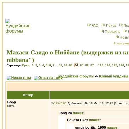
FAQ
Поиск
По
Профиль
Новы
В этом разд
Махаси Саядо о Ниббане (выдержки из книг
nibbana")
Страницы
Пред.
1
,
2
,
3
,
4
,
5
,
6
,
7
...
81
,
82
,
83
,
84
,
85
,
86
,
87
...
123
,
124
,
125
,
126
,
1
Буддийские форумы
->
Южный буддизм
Автор
Бобр
№
395459
Добавлено: Вс 18 Мар 18, 12:25 (8 лет том
Гость
Tong Po
пишет
:
Рената Скот
пишет
:
empiriocritic_1900
пишет
: