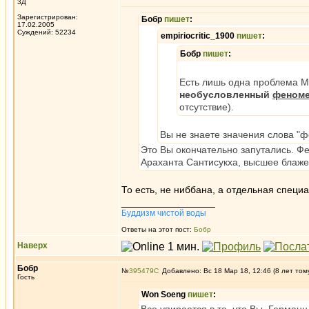
3Д
Зарегистрирован:
Бобр
пишет
:
17.02.2005
Суждений: 52234
empiriocritic_1900
пишет
:
Бобр
пишет
:
Есть лишь одна проблема 
необусловленный
феном
отсутствие).
Вы не знаете значения слова "
Это Вы окончательно запутались. Ф
Араханта Сантисукха, высшее блаже
То есть, не ниббана, а отдельная специ
_________________
Буддизм чистой воды
Ответы на этот пост:
Бобр
Наверх
Бобр
№
395479
Добавлено: Вс 18 Мар 18, 12:46 (8 лет том
Гость
Won Soeng
пишет
: