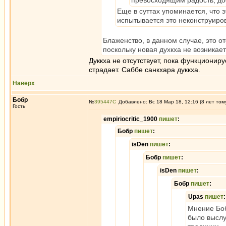
превосходящим радость, д
Еще в суттах упоминается, что 
испытывается это неконструиро
Блаженство, в данном случае, это от
поскольку новая духкха не возникае
Дуккха не отсутствует, пока функционир
страдает. Саббе санкхара дуккха.
Наверх
Бобр
№
395447
Добавлено: Вс 18 Мар 18, 12:16 (8 лет том
Гость
empiriocritic_1900
пишет
:
Бобр
пишет
:
isDen
пишет
:
Бобр
пишет
:
isDen
пишет
:
Бобр
пишет
:
Upas
пишет
:
Мнение Боб
было выслу