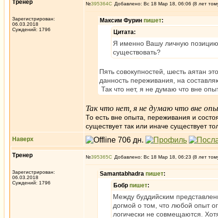
Тренер
№
395364
Добавлено: Вс 18 Мар 18, 06:06 (8 лет том
Зарегистрирован:
Максим Фурин
пишет
:
06.03.2018
Суждений: 1796
Цитата:
Я именно Вашу личную позицию 
существовать?
Пять совокупностей, шесть аятан это
данность переживания, на составляю
Так что нет, я не думаю что вне опы
Так что нет, я не думаю что вне 
То есть вне опыта, переживания и состо
существует так или иначе существует то
Наверх
Тренер
№
395365
Добавлено: Вс 18 Мар 18, 06:23 (8 лет том
Зарегистрирован:
Samantabhadra
пишет
:
06.03.2018
Суждений: 1796
Бобр
пишет
:
Между буддийским представлени
догмой о том, что любой опыт 
логически не совмещаются. Хотя