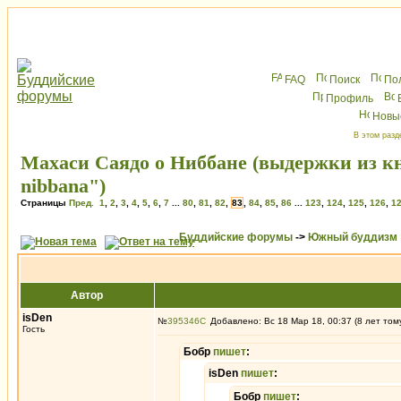
FAQ
Поиск
По
Профиль
Новы
В этом разд
Махаси Саядо о Ниббане (выдержки из книг
nibbana")
Страницы
Пред.
1
,
2
,
3
,
4
,
5
,
6
,
7
...
80
,
81
,
82
,
83
,
84
,
85
,
86
...
123
,
124
,
125
,
126
,
1
Буддийские форумы
->
Южный буддизм
Автор
isDen
№
395346
Добавлено: Вс 18 Мар 18, 00:37 (8 лет том
Гость
Бобр
пишет
:
isDen
пишет
:
Бобр
пишет
: