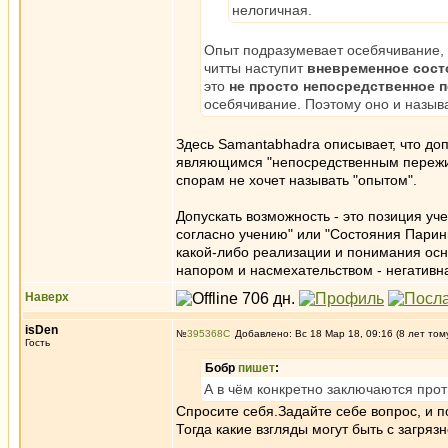
нелогичная.
Опыт подразумевает осебячивание, 
читты наступит
вневременное сос
это
не просто непосредственное 
осебячивание. Поэтому оно и называ
Здесь Samantabhadra описывает, что до
являющимся "непосредственным пережива
спорам не хочет называть "опытом".
Допускать возможность - это позиция уч
согласно учению" или "Состояния Парини
какой-либо реализации и понимания осно
напором и насмехательством - негативн
Наверх
isDen
№
395368
Добавлено: Вс 18 Мар 18, 09:16 (8 лет том
Гость
Бобр
пишет
:
А в чём конкретно заключаются прот
Спросите себя.Задайте себе вопрос, и п
Тогда какие взгляды могут быть с загря