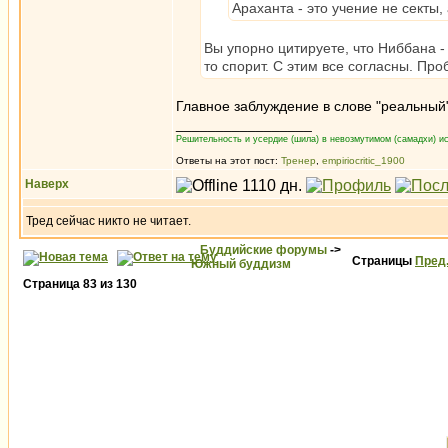
Араханта - это учение не секты
Вы упорно цитируете, что Ниббана -
то спорит. С этим все согласны. Пр
Главное заблуждение в слове "реальный"
_________________
Решительность и усердие (шила) в невозмутимом (самадхи) ис
Ответы на этот пост:
Тренер
,
empiriocritic_1900
Наверх
Тред сейчас никто не читает.
Буддийские форумы
->
Страницы
Пред
Южный буддизм
Страница
83
из
130