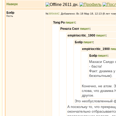
Наверх
Бобр
№
395444
Добавлено: Вс 18 Мар 18, 12:13 (8 лет том
Гость
Tong Po
пишет
:
Рената Скот
пишет
:
empiriocritic_1900
пишет
:
Бобр
пишет
:
empiriocritic_1900
пи
Бобр
пишет
:
Махаси Саядо 
- баста!
Факт: дхамма у
безопытным).
Конечно, не атом. 
слова, что дхамма 
другое.
Это необусловленный ф
А поскольку то, что прекра
окончательно отбрасываетс