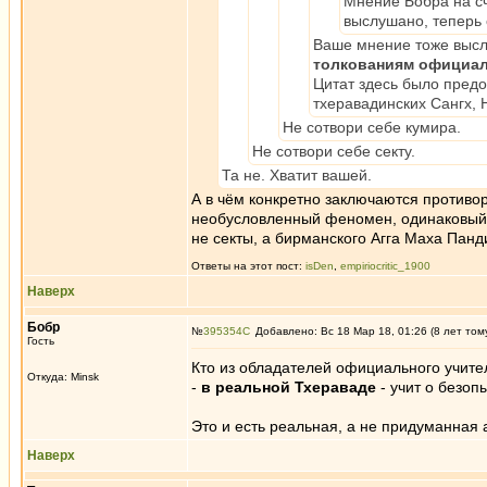
Мнение Бобра на сч
выслушано, теперь 
Ваше мнение тоже высл
толкованиям официал
Цитат здесь было пред
тхеравадинских Сангх, 
Не сотвори себе кумира.
Не сотвори себе секту.
Та не. Хватит вашей.
А в чём конкретно заключаются противор
необусловленный феномен, одинаковый и
не секты, а бирманского Агга Маха Панд
Ответы на этот пост:
isDen
,
empiriocritic_1900
Наверх
Бобр
№
395354
Добавлено: Вс 18 Мар 18, 01:26 (8 лет том
Гость
Кто из обладателей официального учите
Откуда: Minsk
-
в реальной Тхераваде
- учит о безоп
Это и есть реальная, а не придуманная
Наверх