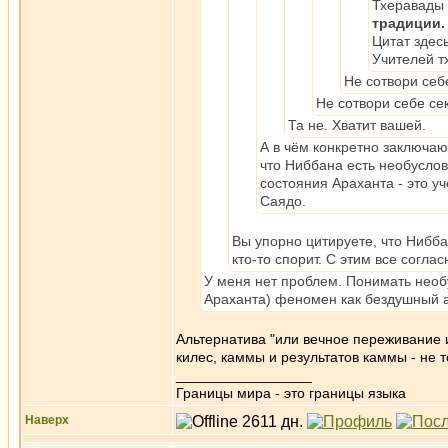
Тхеравады
традиции.
Цитат здес
Учителей т
Не сотвори себ
Не сотвори себе сек
Та не. Хватит вашей.
А в чём конкретно заключаю
что Ниббана есть необусло
состояния Араханта - это у
Саядо.
Вы упорно цитируете, что Нибба
кто-то спорит. С этим все согл
У меня нет проблем. Понимать необ
Араханта) феномен как бездушный 
Альтернатива "или вечное переживание 
килес, каммы и результатов каммы - не т
_________________
Границы мира - это границы языка
Наверх