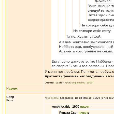
традиции.
Ваше мнение то
следуйте тол
Цитат здесь бы
тхеравадинских
Не сотвори себе ку
Не сотвори себе секту.
Та не. Хватит вашей.
А в чём конкретно заключаются 
Ниббана есть необусловленный 
Араханта - это учение не секты
Вы упорно цитируете, что Ниббана -
то спорит. С этим все согласны. Пр
У меня нет проблем. Понимать необусло
Араханта) феномен как бездушный атом
Ответы на этот пост:
empiriocritic_1900
Наверх
Бобр
№
395450
Добавлено: Вс 18 Мар 18, 12:20 (8 лет том
Гость
empiriocritic_1900
пишет
:
Рената Скот
пишет
: