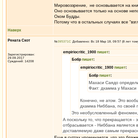
Мировоззрение, не основывается на кни
Оно основывается только на основе неп
Оком Будды.
Потому что в остальных случаях все "взг
Наверх
Рената Скот
№
395371
Добавлено: Вс 18 Мар 18, 09:57 (8 лет том
empiriocritic_1900
пишет
:
Зарегистрирован:
29.09.2017
Бобр
пишет
:
Суждений: 14208
empiriocritic_1900
пишет
:
Бобр
пишет
:
Махаси Саядо определи
Факт: дхамма у Махаси 
Конечно, не атом. Это вооб
дхамма Ниббана, по своей п
Это необусловленный феномен,
А поскольку то, что прекращается -
отбрасывается - Ниббана является 
доставляемую даже самым прекрас
Еще в суттах упоминается, что это бла