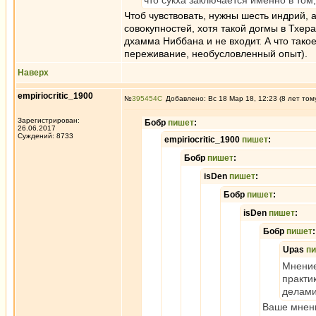
что сукха заключается именно в том, 
Чтоб чувствовать, нужны шесть индрий, 
совокупностей, хотя такой догмы в Тхер
дхамма Ниббана и не входит. А что та
переживание, необусловленный опыт).
Наверх
empiriocritic_1900
№
395454
Добавлено: Вс 18 Мар 18, 12:23 (8 лет том
Зарегистрирован:
Бобр
пишет
:
26.06.2017
Суждений: 8733
empiriocritic_1900
пишет
:
Бобр
пишет
:
isDen
пишет
:
Бобр
пишет
:
isDen
пишет
:
Бобр
пишет
:
Upas
п
Мнение
практи
делами
Ваше мнени