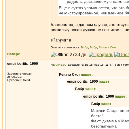
радость, доставляемую даже с
Еще в суттах упоминается, что это 
неконструированное, неизменное б
Блаженство, в данном случае, это отсутс
поскольку новая духкха не возникает - 
_________________
นโมพุทฺธาย
Ответы на этот пост:
Бобр
,
Бобр
,
Рената Скот
Наверх
empiriocritic_1900
№
395412
Добавлено: Вс 18 Мар 18, 11:47 (8 лет том
Зарегистрирован:
Рената Скот
пишет
:
26.06.2017
Суждений: 8733
empiriocritic_1900
пишет
:
Бобр
пишет
:
empiriocritic_1900
пишет
:
Бобр
пишет
:
Махаси Саядо опре
баста!
Факт: дхамма у Мах
безопытным).