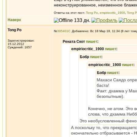
неконструированное, неизменное блаже
Ответы на этот пост:
Tong Po
,
empiriocritic_1900
,
Tong 
Наверх
Tong Po
№
395401
Добавлено: Вс 18 Мар 18, 11:34 (8 лет том
Зарегистрирован:
Рената Скот
пишет
:
15.12.2012
Суждений: 1657
empiriocritic_1900
пишет
:
Бобр
пишет
:
empiriocritic_1900
пишет
:
Бобр
пишет
:
Махаси Саядо опре
баста!
Факт: дхамма у Мах
безопытным).
Конечно, не атом. Это 
слова, что дхамма Нибб
Это необусловленный фено
А поскольку то, что прекращает
окончательно отбрасывается - 