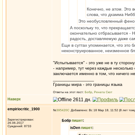
Конечно, не атом. Это 
слова, что дхамма Нибб
Это необусловленный фено
А поскольку то, что прекращает
окончательно отбрасывается - 
радость, доставляемую даже с
Еще в суттах упоминается, что это 
неконструированное, неизменное б
"Испытывается" - это уже не в ту сторону
- например, тут через каждые несколько 
заключается именно в том, что ничего не
_________________
Границы мира - это границы языка
Ответы на этот пост:
Бобр
,
Рената Скот
Наверх
empiriocritic_1900
№
395420
Добавлено: Вс 18 Мар 18, 11:52 (8 лет том
Зарегистрирован:
Бобр
пишет
:
26.06.2017
Суждений: 8733
isDen
пишет
: