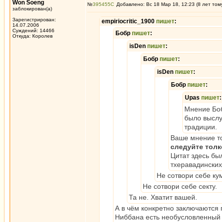
Won Soeng
№
395455
Добавлено: Вс 18 Мар 18, 12:23 (8 лет том
заблокирован(а)
Зарегистрирован:
empiriocritic_1900
пишет
:
14.07.2006
Суждений: 14466
Бобр
пишет
:
Откуда: Королев
isDen
пишет
:
Бобр
пишет
:
isDen
пишет
:
Бобр
пишет
:
Upas
пишет
:
Мнение Боб
было выслу
традиции.
Ваше мнение то
следуйте тол
Цитат здесь бы
тхеравадинских
Не сотвори себе ку
Не сотвори себе секту.
Та не. Хватит вашей.
А в чём конкретно заключаются 
Ниббана есть необусловленный 