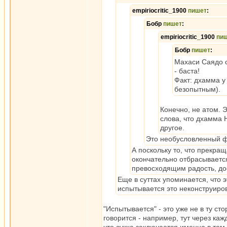
empiriocritic_1900
пишет
:
Бобр
пишет
:
empiriocritic_1900
пи
Бобр
пишет
:
Махаси Саядо 
- баста!
Факт: дхамма у
безопытным).
Конечно, не атом. 
слова, что дхамма 
другое.
Это необусловленный ф
А поскольку то, что прекра
окончательно отбрасываетс
превосходящим радость, д
Еще в суттах упоминается, что 
испытывается это неконструиро
"Испытывается" - это уже не в ту сто
говорится - например, тут через каж