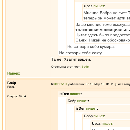
Upas
пишет
:
Мнение Бобра на счет Т
теперь он может идти з
Ваше мнение тоже выслушан
толкованиям официальны
Цитат здесь было предоста
Сангх, Никай не обосновано
Не сотвори себе кумира.
Не сотвори себе секту.
Та не. Хватит вашей.
Ответы на этот пост:
Бобр
Наверх
Бобр
№
395351
Добавлено: Вс 18 Мар 18, 01:11 (8 лет том
Гость
isDen
пишет
:
Откуда: Minsk
Бобр
пишет
:
isDen
пишет
:
Бобр
пишет
:
Upas
пишет
: