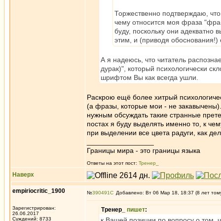
Торжественно подтверждаю, что 
чему относится моя фраза "фра
буду, поскольку они адекватно 
этим, и (приводя обоснования!) 
А я надеюсь, что читатель распозна
дурак)", который психологически ск
шрифтом Вы как всегда ушли.
Раскрою ещё более хитрый психологичес
(а фразы, которые мои - не закавычены).
нужным обсуждать такие странные претен
постах я буду выделять именно то, к че
при выделении все цвета радуги, как де
_________________
Границы мира - это границы языка
Ответы на этот пост:
Тренер_
Наверх
empiriocritic_1900
№
390491
Добавлено: Вт 06 Мар 18, 18:37 (8 лет том
Зарегистрирован:
Тренер_
пишет
:
26.06.2017
Суждений: 8733
к Вашей позиции по вопросу о том, 