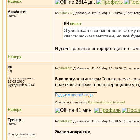
Наверх
Анабхогин
№
390497
Добавлено: Вт 06 Мар 18, 18:54 (8 лет том
Гость
КИ
пишет
:
Я уже писал своё мнение по этому в
классическими текстами, но всё буде
И даже традиция интерпретации не помож
Наверх
КИ
№
390498
Добавлено: Вт 06 Мар 18, 18:56 (8 лет том
3Д
Зарегистрирован:
В копилку защитникам "опыта после пари
17.02.2005
практически везде про прекращение упад
Суждений: 52244
_________________
Буддизм чистой воды
Ответы на этот пост:
Samantabhadra
,
Невский
Наверх
Тренер_
№
390499
Добавлено: Вт 06 Мар 18, 18:57 (8 лет том
Гость
Эмпириокритик
,
Откуда: Namangan