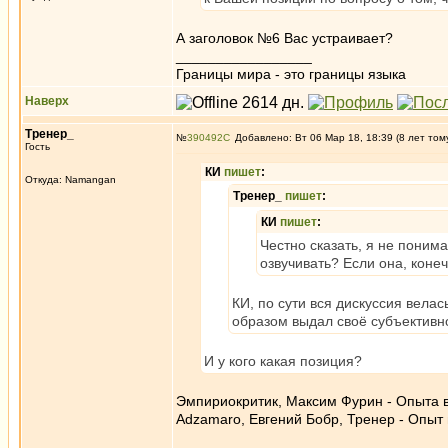
А заголовок №6 Вас устраивает?
_________________
Границы мира - это границы языка
Наверх
Тренер_
№
390492
Добавлено: Вт 06 Мар 18, 18:39 (8 лет том
Гость
КИ
пишет
:
Откуда: Namangan
Тренер_
пишет
:
КИ
пишет
:
Честно сказать, я не поним
озвучивать? Если она, конечн
КИ, по сути вся дискуссия вела
образом выдал своё субъективн
И у кого какая позиция?
Эмпириокритик, Максим Фурин - Опыта в
Adzamaro, Евгений Бобр, Тренер - Опыт