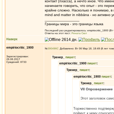
контакт (пхасса), а нечто иное. Что име
начинаете говорить, что опыт - это пере
крайне сложно. Насколько я понимаю, в к
mind and matter in nibbāna - но активно 
_________________
Границы мира - это границы языка
Последний раз редактировалось: empiriocritic_1900 (Вт
Ответы на этот пост:
Рената Скот
Наверх
empiriocritic_1900
№
390496
Добавлено: Вт 06 Мар 18, 18:49 (8 лет том
Зарегистрирован:
Тренер_
пишет
:
26.06.2017
Суждений: 8733
empiriocritic_1900
пишет
:
Тренер_
пишет
:
empiriocritic_1900
пишет
:
Тренер_
пишет
:
VII Опровержение
Этот заголовок сам
Торжественно подтвержд
поймут, к чему относит