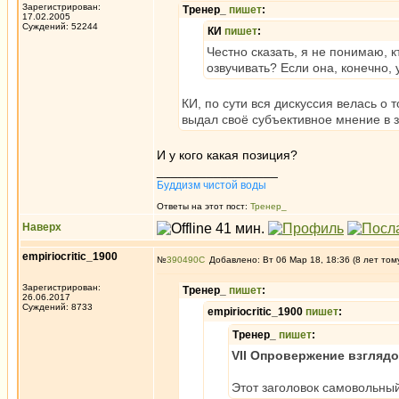
Зарегистрирован:
Тренер_
пишет
:
17.02.2005
Суждений: 52244
КИ
пишет
:
Честно сказать, я не понимаю, 
озвучивать? Если она, конечно, у
КИ, по сути вся дискуссия велась о
выдал своё субъективное мнение в 
И у кого какая позиция?
_________________
Буддизм чистой воды
Ответы на этот пост:
Тренер_
Наверх
empiriocritic_1900
№
390490
Добавлено: Вт 06 Мар 18, 18:36 (8 лет том
Зарегистрирован:
Тренер_
пишет
:
26.06.2017
Суждений: 8733
empiriocritic_1900
пишет
:
Тренер_
пишет
:
VII Опровержение взгляд
Этот заголовок самовольный