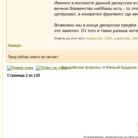
Именно в контексте данной дискуссии ес
вечное блаженство ниббаны есть - то это
цитировал, а конкретно фрагмент, где вес
Возможно мы в конце дискуссии придём 
это заметил. От того и такие разные инт
Ответы на этот пост:
empiriocritic_1900
,
empiriocritic_19
Наверх
Тред сейчас никто не читает.
Буддийские форумы
->
Южный буддизм
Страница
2
из
130
За информацию, размещённую на сайте пол