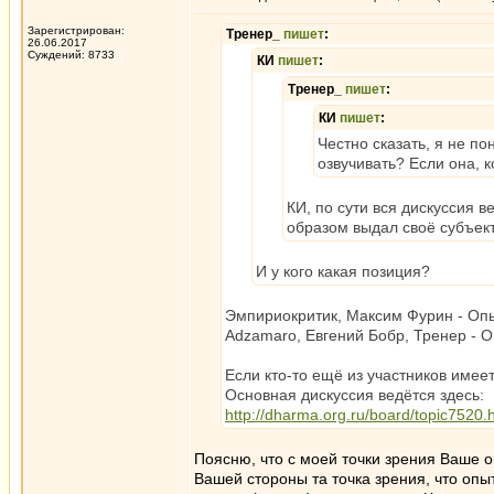
Зарегистрирован:
Тренер_
пишет
:
26.06.2017
Суждений: 8733
КИ
пишет
:
Тренер_
пишет
:
КИ
пишет
:
Честно сказать, я не п
озвучивать? Если она, к
КИ, по сути вся дискуссия 
образом выдал своё субъек
И у кого какая позиция?
Эмпириокритик, Максим Фурин - Опы
Adzamaro, Евгений Бобр, Тренер - 
Если кто-то ещё из участников имее
Основная дискуссия ведётся здесь:
http://dharma.org.ru/board/topic7520.
Поясню, что с моей точки зрения Ваше о
Вашей стороны та точка зрения, что опыт