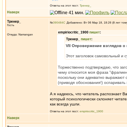
Ответы на этот пост:
Тренер_
Наверх
Тренер_
№
390484
Добавлено: Вт 06 Мар 18, 18:26 (8 лет том
Гость
empiriocritic_1900
пишет
:
Откуда: Namangan
Тренер_
пишет
:
VII Опровержение взглядов о
Этот заголовок самовольный и 
Торжественно подтверждаю, что заго
чему относится моя фраза "фрагмен
поскольку они адекватно выражают с
(приводя обоснования!) оспаривать 
А я надеюсь, что читатель распознает В
который психологически склоняет чита
как всегда ушли.
Ответы на этот пост:
empiriocritic_1900
Наверх