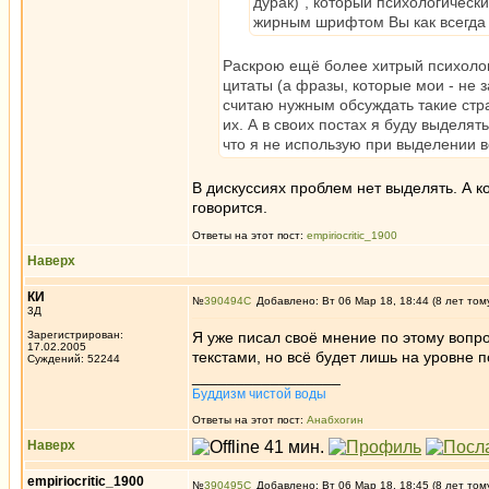
дурак)", который психологическ
жирным шрифтом Вы как всегда
Раскрою ещё более хитрый психолог
цитаты (а фразы, которые мои - не з
считаю нужным обсуждать такие стр
их. А в своих постах я буду выделя
что я не использую при выделении в
В дискуссиях проблем нет выделять. А ког
говорится.
Ответы на этот пост:
empiriocritic_1900
Наверх
КИ
№
390494
Добавлено: Вт 06 Мар 18, 18:44 (8 лет том
3Д
Зарегистрирован:
Я уже писал своё мнение по этому вопро
17.02.2005
текстами, но всё будет лишь на уровне п
Суждений: 52244
_________________
Буддизм чистой воды
Ответы на этот пост:
Анабхогин
Наверх
empiriocritic_1900
№
390495
Добавлено: Вт 06 Мар 18, 18:45 (8 лет том