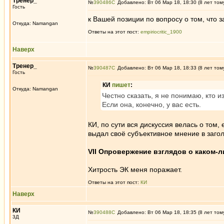
Тренер_
№
390486
Добавлено: Вт 06 Мар 18, 18:30 (8 лет том
Гость
к Вашей позиции по вопросу о том, что 
Откуда: Namangan
Ответы на этот пост:
empiriocritic_1900
Наверх
Тренер_
№
390487
Добавлено: Вт 06 Мар 18, 18:33 (8 лет том
Гость
КИ
пишет
:
Откуда: Namangan
Честно сказать, я не понимаю, кто 
Если она, конечно, у вас есть.
КИ, по сути вся дискуссия велась о том
выдал своё субъективное мнение в заго
VII Опровержение взглядов о каком-
Хитрость ЭК меня поражает.
Ответы на этот пост:
КИ
Наверх
КИ
№
390488
Добавлено: Вт 06 Мар 18, 18:35 (8 лет том
3Д