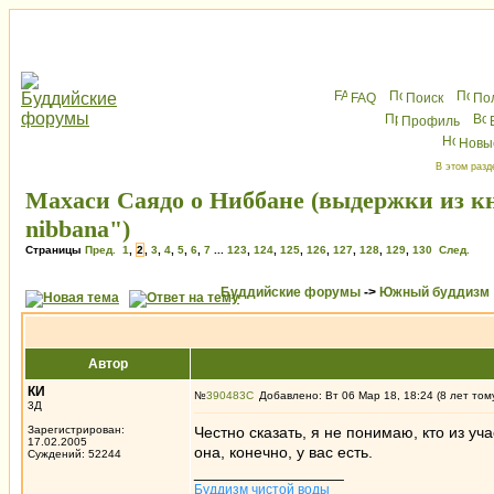
FAQ
Поиск
По
Профиль
Новы
В этом разд
Махаси Саядо о Ниббане (выдержки из книг
nibbana")
Страницы
Пред.
1
,
2
,
3
,
4
,
5
,
6
,
7
...
123
,
124
,
125
,
126
,
127
,
128
,
129
,
130
След.
Буддийские форумы
->
Южный буддизм
Автор
КИ
№
390483
Добавлено: Вт 06 Мар 18, 18:24 (8 лет том
3Д
Зарегистрирован:
Честно сказать, я не понимаю, кто из у
17.02.2005
она, конечно, у вас есть.
Суждений: 52244
_________________
Буддизм чистой воды