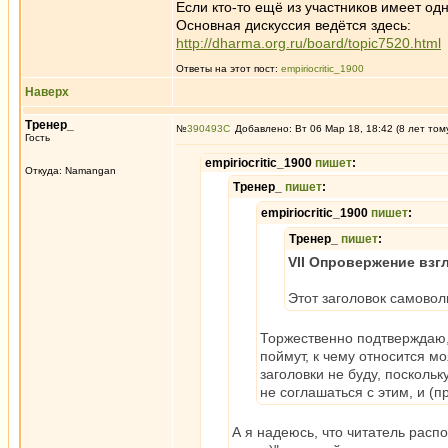
Если кто-то ещё из участников имеет од
Основная дискуссия ведётся здесь:
http://dharma.org.ru/board/topic7520.html
Ответы на этот пост:
empiriocritic_1900
Наверх
Тренер_
№
390493
Добавлено: Вт 06 Мар 18, 18:42 (8 лет том
Гость
empiriocritic_1900
пишет
:
Откуда: Namangan
Тренер_
пишет
:
empiriocritic_1900
пишет
:
Тренер_
пишет
:
VII Опровержение взг
Этот заголовок самовол
Торжественно подтверждаю, 
поймут, к чему относится 
заголовки не буду, посколь
не соглашаться с этим, и (п
А я надеюсь, что читатель расп