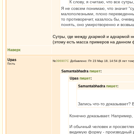
К слову, я считаю, что все сут
Я не совсем понимаю, что значит "с
малополезными, плохо переведенными
то противоречит, казалось бы, очеви
понять, оно умиротворенно и возвыш
Сутры, где между дхармой и адхармой не
(этому есть масса примеров на данном 
Наверх
Upas
№
396907
Добавлено: Пт 23 Мар 18, 14:54 (8 лет том
Гость
Samantabhadra
пишет
:
Upas
пишет
:
Samantabhadra
пишет
:
Запись что-то доказывает? В
Конечно доказывает. Например, е
И обычный человек и просветленн
видимую форму - производный р