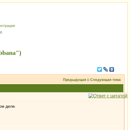
иcтрaция
д
bbana")
Предыдущая
::
Следующая тема
ом деле.