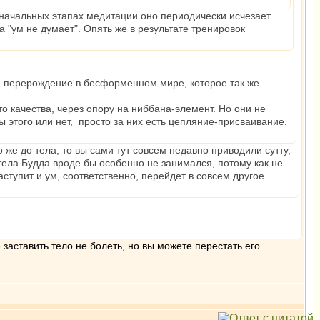
 начальных этапах медитации оно периодически исчезает.
"ум не думает". Опять же в результате тренировок
у и перерождение в бесформенном мире, которое так же
о качества, через опору на ниббана-элемент. Но они не
 этого или нет, просто за них есть цепляние-присваивание.
же до тела, то вы сами тут совсем недавно приводили сутту,
 тела Будда вроде бы особенно не занимался, потому как не
ступит и ум, соответственно, перейдет в совсем другое
 заставить тело не болеть, но вы можете перестать его