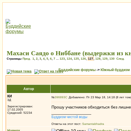
Махаси Саядо о Ниббане (выдержки из книг
Страницы
Пред.
1
,
2
,
3
,
4
,
5
,
6
,
7
...
123
,
124
,
125
,
126
,
127
,
128
,
129
,
130
След.
Буддийские форумы
->
Южный буддизм
Автор
КИ
№
396893
Добавлено: Пт 23 Мар 18, 14:18 (8 лет том
3Д
Зарегистрирован:
Прошу участников обходиться без лишнег
17.02.2005
_________________
Суждений: 52234
Буддизм чистой воды
Ответы на этот пост:
Samantabhadra
Наверх