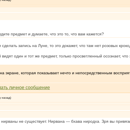
дите предмет и думаете, что это то, что вам кажется?
сделать запись на Луне, то это докажет, что там нет розовых кроко
идят один и тот же предмет, только просветленный осознает, что эт
 на экране, которая показывает нечто и непосредственным воспри
у назад)
 нирваны не существует. Нирвана — бхава ниродха. Зря вы привязы