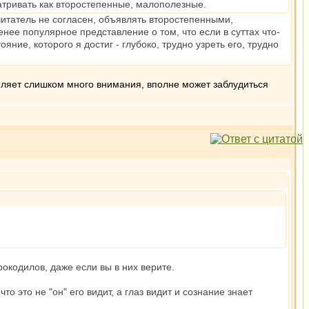
матривать как второстепенные, малополезные.
читатель не согласен, объявлять второстепенными,
ее популярное представление о том, что если в суттах что-
яние, которого я достиг - глубоко, трудно узреть его, трудно
деляет слишком много внимания, вполне может заблудиться
рокодилов, даже если вы в них верите.
о это не "он" его видит, а глаз видит и сознание знает