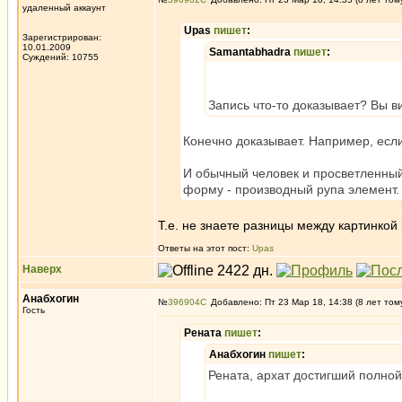
удаленный аккаунт
Upas
пишет
:
Зарегистрирован:
10.01.2009
Samantabhadra
пишет
:
Суждений: 10755
Запись что-то доказывает? Вы ви
Конечно доказывает. Например, если 
И обычный человек и просветленный в
форму - производный рупа элемент.
Т.е. не знаете разницы между картинкой
Ответы на этот пост:
Upas
Наверх
Анабхогин
№
396904
Добавлено: Пт 23 Мар 18, 14:38 (8 лет том
Гость
Рената
пишет
:
Анабхогин
пишет
:
Рената, архат достигший полной