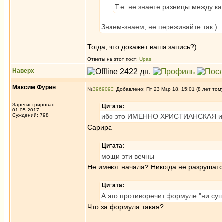
Т.е. не знаете разницы между к
Знаем-знаем, не переживайте так )
Тогда, что докажет ваша запись?)
Ответы на этот пост:
Upas
Наверх
Максим Фурин
№
396909
Добавлено: Пт 23 Мар 18, 15:01 (8 лет том
Зарегистрирован:
Цитата:
01.05.2017
Суждений: 798
ибо это ИМЕННО ХРИСТИАНСКАЯ ид
Сарира
Цитата:
мощи эти вечны
Не имеют начала? Никогда не разрушат
Цитата:
А это противоречит формуле "ни сущ
Что за формула такая?