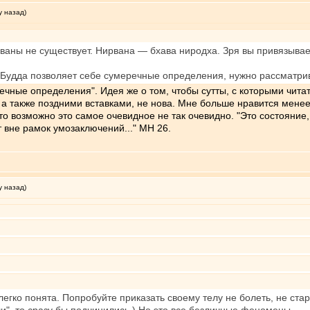
у назад)
ваны не существует. Нирвана — бхава ниродха. Зря вы привязывает
где Будда позволяет себе сумеречные определения, нужно рассматр
ечные определения". Идея же о том, чтобы сутты, с которыми чита
 также поздними вставками, не нова. Мне больше нравится менее п
то возможно это самое очевидное не так очевидно. "Это состояние, к
 вне рамок умозаключений..." МН 26.
у назад)
легко понята. Попробуйте приказать своему телу не болеть, не стар