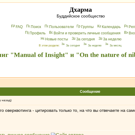
Дхарма
Буддийское сообщество
FAQ
Поиск
Пользователи
Группы
Календарь
Peг
Профиль
Войти и проверить личные сообщения
Вхo
Новые посты
За сегодня
За неделю
В этом разделе:
За сегодня
За неделю
За месяц
 "Manual of Insight" и "On the nature of ni
Сообщение
у назад)
о оверквотинга - цитировать только то, на что вы отвечаете на сам