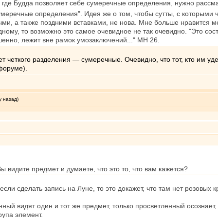
ры, где Будда позволяет себе сумеречные определения, нужно расс
умеречные определения". Идея же о том, чтобы сутты, с которыми 
, а также поздними вставками, не нова. Мне больше нравится мен
дному, то возможно это самое очевидное не так очевидно. "Это состо
енно, лежит вне рамок умозаключений..." МН 26.
т четкого разделения — сумеречные. Очевидно, что тот, кто им у
форуме).
у назад)
ы видите предмет и думаете, что это то, что вам кажется?
сли сделать запись на Луне, то это докажет, что там нет розовых к
ый видят один и тот же предмет, только просветленный осознает, чт
упа элемент.