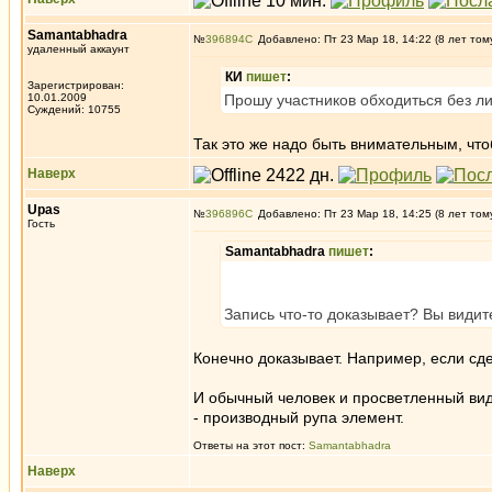
Samantabhadra
№
396894
Добавлено: Пт 23 Мар 18, 14:22 (8 лет том
удаленный аккаунт
КИ
пишет
:
Зарегистрирован:
10.01.2009
Прошу участников обходиться без ли
Суждений: 10755
Так это же надо быть внимательным, что
Наверх
Upas
№
396896
Добавлено: Пт 23 Мар 18, 14:25 (8 лет том
Гость
Samantabhadra
пишет
:
Запись что-то доказывает? Вы видите
Конечно доказывает. Например, если сдел
И обычный человек и просветленный видят
- производный рупа элемент.
Ответы на этот пост:
Samantabhadra
Наверх