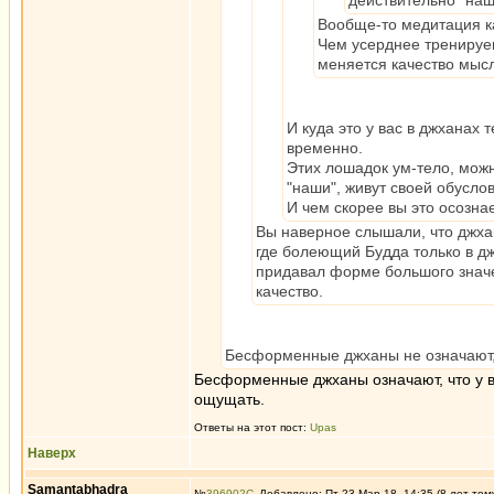
действительно "наш
Вообще-то медитация ка
Чем усерднее тренируеш
меняется качество мыс
И куда это у вас в джханах
временно.
Этих лошадок ум-тело, можн
"наши", живут своей обусло
И чем скорее вы это осозна
Вы наверное слышали, что джхан
где болеющий Будда только в дж
придавал форме большого значен
качество.
Бесформенные джханы не означают, чт
Бесформенные джханы означают, что у ва
ощущать.
Ответы на этот пост:
Upas
Наверх
Samantabhadra
№
396902
Добавлено: Пт 23 Мар 18, 14:35 (8 лет том