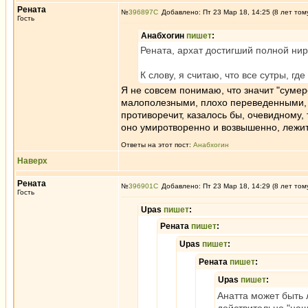
Рената
№
396897
Добавлено: Пт 23 Мар 18, 14:25 (8 лет том
Гость
Анабхогин
пишет
:
Рената, архат достигший полной нир
К слову, я считаю, что все сутры, 
Я не совсем понимаю, что значит "сумер
малополезными, плохо переведенными, а
противоречит, казалось бы, очевидному, 
оно умиротворенно и возвышенно, лежит
Ответы на этот пост:
Анабхогин
Наверх
Рената
№
396901
Добавлено: Пт 23 Мар 18, 14:29 (8 лет том
Гость
Upas
пишет
:
Рената
пишет
:
Upas
пишет
:
Рената
пишет
:
Upas
пишет
:
Анатта может быть 