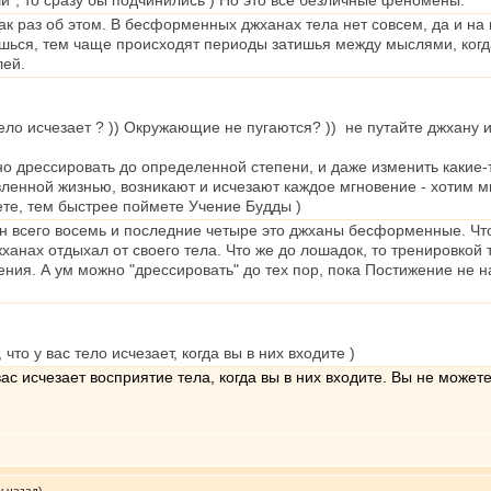
и", то сразу бы подчинились ) Но это все безличные феномены.
к раз об этом. В бесформенных джханах тела нет совсем, да и на
ься, тем чаще происходят периоды затишья между мыслями, когда 
лей.
 тело исчезает ? )) Окружающие не пугаются? )) не путайте джхан
о дрессировать до определенной степени, и даже изменить какие-т
вленной жизнью, возникают и исчезают каждое мгновение - хотим мы
ете, тем быстрее поймете Учение Будды )
 всего восемь и последние четыре это джханы бесформенные. Что 
ханах отдыхал от своего тела. Что же до лошадок, то тренировкой
ия. А ум можно "дрессировать" до тех пор, пока Постижение не на
о у вас тело исчезает, когда вы в них входите )
с исчезает восприятие тела, когда вы в них входите. Вы не можете
у назад)