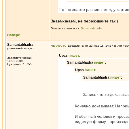
Т.е. не знаете разницы между карти
Знаем-знаем, не переживайте так )
Ответы на этот пост:
Samantabhadra
Наверх
Samantabhadra
№
396908
Добавлено: Пт 23 Мар 18, 14:57 (8 лет том
удаленный аккаунт
Upas
пишет
:
Зарегистрирован:
10.01.2009
Samantabhadra
пишет
:
Суждений: 10755
Upas
пишет
:
Samantabhadra
пишет
:
Запись что-то доказывае
Конечно доказывает. Наприме
И обычный человек и просвет
видимую форму - производн